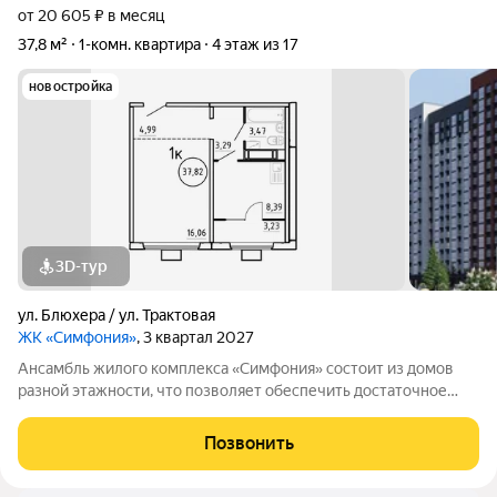
от 20 605 ₽ в месяц
37,8 м²
1-комн. квартира
4 этаж из 17
новостройка
3D-тур
ул. Блюхера / ул. Трактовая
ЖК «Симфония»
, 3 квартал 2027
Ансамбль жилого комплекса «Симфония» состоит из домов
разной этажности, что позволяет обеспечить достаточное
количество света для всего двора. Мы заботимся о вашем
времени и предлагаем квартиры с уже готовой базовой
Позвонить
отделкой. Заезжайте и живите! ЖК