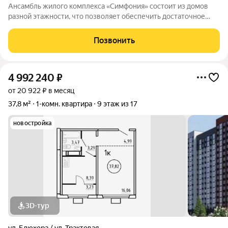
Ансамбль жилого комплекса «Симфония» состоит из домов
разной этажности, что позволяет обеспечить достаточное
количество света для всего двора. Мы заботимся о вашем
времени и предлагаем квартиры с уже готовой базовой
Позвонить
отделкой. Заезжайте и живите! ЖК
4 992 240
₽
от 20 922 ₽ в месяц
37,8 м²
1-комн. квартира
9 этаж из 17
новостройка
3D-тур