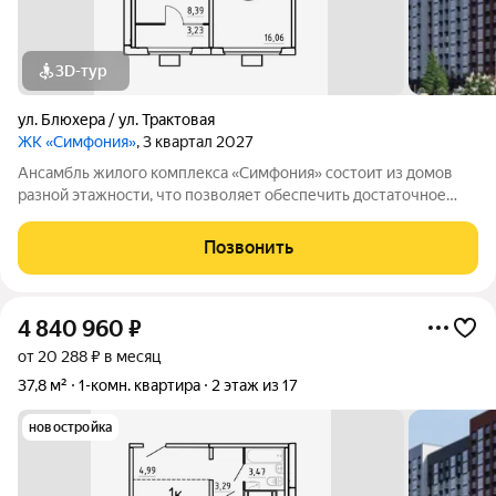
3D-тур
ул. Блюхера / ул. Трактовая
ЖК «Симфония»
, 3 квартал 2027
Ансамбль жилого комплекса «Симфония» состоит из домов
разной этажности, что позволяет обеспечить достаточное
количество света для всего двора. Мы заботимся о вашем
времени и предлагаем квартиры с уже готовой базовой
Позвонить
отделкой. Заезжайте и живите! ЖК
4 840 960
₽
от 20 288 ₽ в месяц
37,8 м²
1-комн. квартира
2 этаж из 17
новостройка