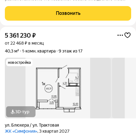
количество света для всего двора. Мы заботимся о вашем
времени и предлагаем квартиры с уже готовой базовой
Позвонить
отделкой. Заезжайте и живите! ЖК
5 361 230
₽
от 22 468 ₽ в месяц
40,3 м²
1-комн. квартира
9 этаж из 17
новостройка
3D-тур
ул. Блюхера / ул. Трактовая
ЖК «Симфония»
, 3 квартал 2027