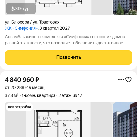
3D-тур
ул. Блюхера / ул. Трактовая
ЖК «Симфония»
, 3 квартал 2027
Ансамбль жилого комплекса «Симфония» состоит из домов
разной этажности, что позволяет обеспечить достаточное
количество света для всего двора. Мы заботимся о вашем
времени и предлагаем квартиры с уже готовой базовой
Позвонить
отделкой. Заезжайте и живите! ЖК
4 840 960
₽
от 20 288 ₽ в месяц
37,8 м²
1-комн. квартира
2 этаж из 17
новостройка