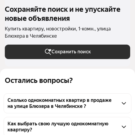
Сохраняйте поиск и не упускайте
новые объявления
Купить квартиру, новостройки, 1-комн., улица
Блюхера в Челябинске
Сохранить поиск
Остались вопросы?
Сколько однокомнатных квартир в продаже
на улице Блюхера в Челябинске ?
На Яндекс Недвижимости в продаже на улице 
Блюхера в Челябинске 86 однокомнатных квартир 
Как выбрать свою лучшую однокомнатную
квартиру?
86 объявлений от застройщиков