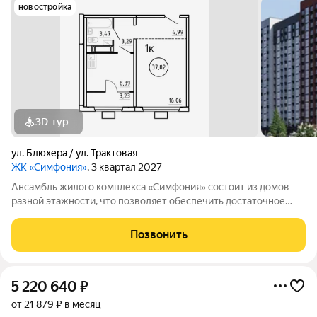
новостройка
3D-тур
ул. Блюхера / ул. Трактовая
ЖК «Симфония»
, 3 квартал 2027
Ансамбль жилого комплекса «Симфония» состоит из домов
разной этажности, что позволяет обеспечить достаточное
количество света для всего двора. Мы заботимся о вашем
времени и предлагаем квартиры с уже готовой базовой
Позвонить
отделкой. Заезжайте и живите! ЖК
5 220 640
₽
от 21 879 ₽ в месяц