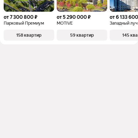
от 7 300 800 ₽
от 5 290 000 ₽
от 6 133 600
Парковый Премиум
MOTIVE
Западный луч
158 квартир
59 квартир
145 кв