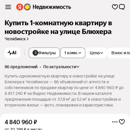
Купить 1-комнатную квартиру в
новостройке на улице Блюхера
Челябинск
AI
Фильтры
1 комн.
Цена
Взнос и 
3
86 предложений
•
по актуальности
Купить однокомнатную квартиру в новостройке на улице
Блюхера в Челябинске — 86 объявлений от агентств и
собственников по продаже квартир по цене от 4 840 960 ₽ до
6 817 240 ₽ на Яндекс Недвижимости. В нашем каталоге
предложения площадью от 37,8 м² до 52 м² в новостройках и
вторичном жилье — фото, планировки и характеристики.
4 840 960
₽
от 20 288 ₽ в месяц