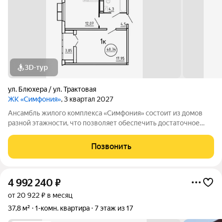
3D-тур
ул. Блюхера / ул. Трактовая
ЖК «Симфония»
, 3 квартал 2027
Ансамбль жилого комплекса «Симфония» состоит из домов
разной этажности, что позволяет обеспечить достаточное
количество света для всего двора. Мы заботимся о вашем
времени и предлагаем квартиры с уже готовой базовой
Позвонить
отделкой. Заезжайте и живите! ЖК
4 992 240
₽
от 20 922 ₽ в месяц
37,8 м²
1-комн. квартира
7 этаж из 17