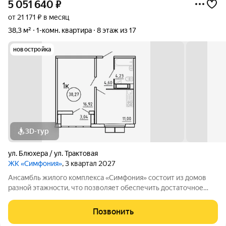
5 051 640
₽
от 21 171 ₽ в месяц
38,3 м²
1-комн. квартира
8 этаж из 17
новостройка
3D-тур
ул. Блюхера / ул. Трактовая
ЖК «Симфония»
, 3 квартал 2027
Ансамбль жилого комплекса «Симфония» состоит из домов
разной этажности, что позволяет обеспечить достаточное
количество света для всего двора. Мы заботимся о вашем
времени и предлагаем квартиры с уже готовой базовой
Позвонить
отделкой. Заезжайте и живите! ЖК