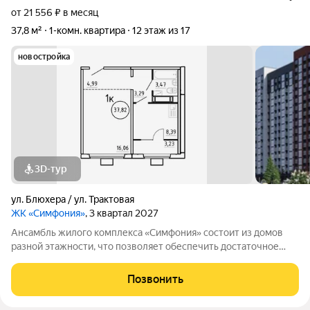
от 21 556 ₽ в месяц
37,8 м²
1-комн. квартира
12 этаж из 17
новостройка
3D-тур
ул. Блюхера / ул. Трактовая
ЖК «Симфония»
, 3 квартал 2027
Ансамбль жилого комплекса «Симфония» состоит из домов
разной этажности, что позволяет обеспечить достаточное
количество света для всего двора. Мы заботимся о вашем
времени и предлагаем квартиры с уже готовой базовой
Позвонить
отделкой. Заезжайте и живите! ЖК