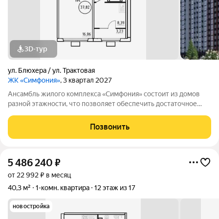
3D-тур
ул. Блюхера / ул. Трактовая
ЖК «Симфония»
, 3 квартал 2027
Ансамбль жилого комплекса «Симфония» состоит из домов
разной этажности, что позволяет обеспечить достаточное
количество света для всего двора. Мы заботимся о вашем
времени и предлагаем квартиры с уже готовой базовой
Позвонить
отделкой. Заезжайте и живите! ЖК
5 486 240
₽
от 22 992 ₽ в месяц
40,3 м²
1-комн. квартира
12 этаж из 17
новостройка