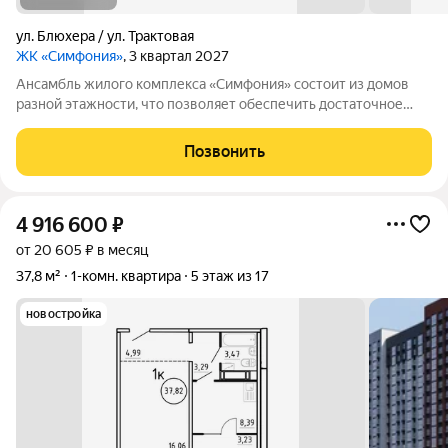
ул. Блюхера / ул. Трактовая
ЖК «Симфония»
, 3 квартал 2027
Ансамбль жилого комплекса «Симфония» состоит из домов
разной этажности, что позволяет обеспечить достаточное
количество света для всего двора. Мы заботимся о вашем
времени и предлагаем квартиры с уже готовой базовой
Позвонить
отделкой. Заезжайте и живите! ЖК
4 916 600
₽
от 20 605 ₽ в месяц
37,8 м²
1-комн. квартира
5 этаж из 17
новостройка