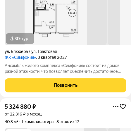
3D-тур
ул. Блюхера / ул. Трактовая
ЖК «Симфония»
, 3 квартал 2027
Ансамбль жилого комплекса «Симфония» состоит из домов
разной этажности, что позволяет обеспечить достаточное
количество света для всего двора. Мы заботимся о вашем
времени и предлагаем квартиры с уже готовой базовой
Позвонить
отделкой. Заезжайте и живите! ЖК
5 324 880
₽
от 22 316 ₽ в месяц
40,3 м²
1-комн. квартира
8 этаж из 17