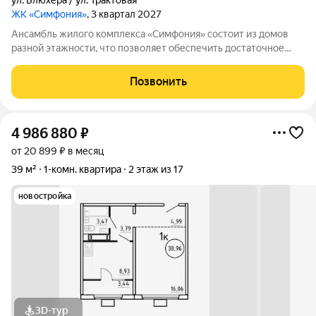
ул. Блюхера / ул. Трактовая
ЖК «Симфония»
, 3 квартал 2027
Ансамбль жилого комплекса «Симфония» состоит из домов
разной этажности, что позволяет обеспечить достаточное
количество света для всего двора. Мы заботимся о вашем
времени и предлагаем квартиры с уже готовой базовой
Позвонить
отделкой. Заезжайте и живите! ЖК
4 986 880
₽
от 20 899 ₽ в месяц
39 м²
1-комн. квартира
2 этаж из 17
новостройка
3D-тур