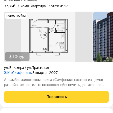
37,8 м²
1-комн. квартира
3 этаж из 17
новостройка
3D-тур
ул. Блюхера / ул. Трактовая
ЖК «Симфония»
, 3 квартал 2027
Ансамбль жилого комплекса «Симфония» состоит из домов
разной этажности, что позволяет обеспечить достаточное
количество света для всего двора. Мы заботимся о вашем
времени и предлагаем квартиры с уже готовой базовой
Позвонить
отделкой. Заезжайте и живите! ЖК