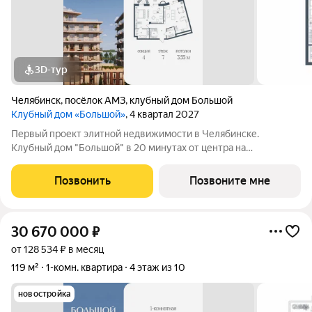
3D-тур
Челябинск
,
посёлок АМЗ
,
клубный дом Большой
Клубный дом «Большой»
, 4 квартал 2027
Первый проект элитной недвижимости в Челябинске.
Клубный дом "Большой" в 20 минутах от центра на
пересечении улицы Кузнецова и переулка Большой. Пожалуй,
это единственное место в городе, где открывается
Позвонить
Позвоните мне
потрясающий вид на Шершнёвское водохранилище.
30 670 000
₽
от 128 534 ₽ в месяц
119 м²
1-комн. квартира
4 этаж из 10
новостройка