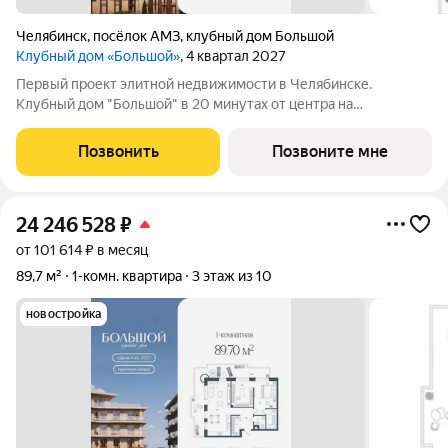
Челябинск
,
посёлок АМЗ
,
клубный дом Большой
Клубный дом «Большой»
, 4 квартал 2027
Первый проект элитной недвижимости в Челябинске.
Клубный дом "Большой" в 20 минутах от центра на
пересечении улицы Кузнецова и переулка Большой. Пожалуй,
это единственное место в городе, где открывается
Позвонить
Позвоните мне
потрясающий вид на Шершнёвское водохранилище.
24 246 528
₽
от 101 614 ₽ в месяц
89,7 м²
1-комн. квартира
3 этаж из 10
новостройка