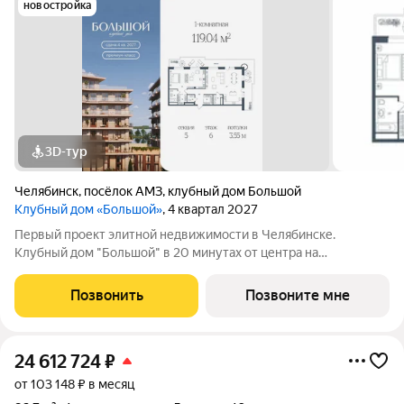
новостройка
3D-тур
Челябинск
,
посёлок АМЗ
,
клубный дом Большой
Клубный дом «Большой»
, 4 квартал 2027
Первый проект элитной недвижимости в Челябинске.
Клубный дом "Большой" в 20 минутах от центра на
пересечении улицы Кузнецова и переулка Большой. Пожалуй,
это единственное место в городе, где открывается
Позвонить
Позвоните мне
потрясающий вид на Шершнёвское водохранилище.
24 612 724
₽
от 103 148 ₽ в месяц