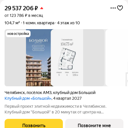
29 537 206
₽
от 123 786 ₽ в месяц
104,7 м²
1-комн. квартира
4 этаж из 10
новостройка
Челябинск
,
посёлок АМЗ
,
клубный дом Большой
Клубный дом «Большой»
, 4 квартал 2027
Первый проект элитной недвижимости в Челябинске.
Клубный дом "Большой" в 20 минутах от центра на
пересечении улицы Кузнецова и переулка Большой. Пожалуй,
это единственное место в городе, где открывается
Позвонить
Позвоните мне