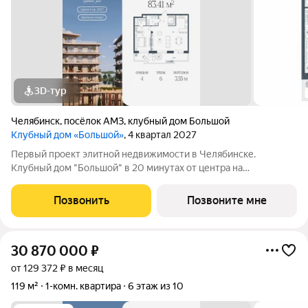
3D-тур
Челябинск
,
посёлок АМЗ
,
клубный дом Большой
Клубный дом «Большой»
, 4 квартал 2027
Первый проект элитной недвижимости в Челябинске.
Клубный дом "Большой" в 20 минутах от центра на
пересечении улицы Кузнецова и переулка Большой. Пожалуй,
это единственное место в городе, где открывается
Позвонить
Позвоните мне
потрясающий вид на Шершнёвское водохранилище.
30 870 000
₽
от 129 372 ₽ в месяц
119 м²
1-комн. квартира
6 этаж из 10