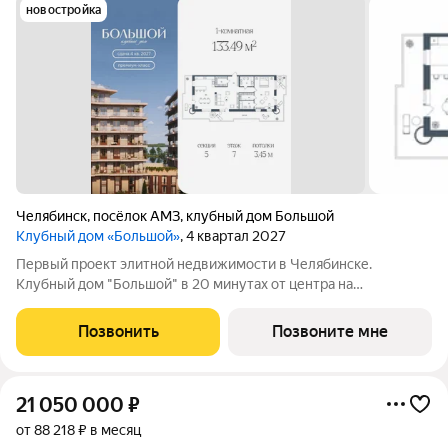
новостройка
Челябинск
,
посёлок АМЗ
,
клубный дом Большой
Клубный дом «Большой»
, 4 квартал 2027
Первый проект элитной недвижимости в Челябинске.
Клубный дом "Большой" в 20 минутах от центра на
пересечении улицы Кузнецова и переулка Большой. Пожалуй,
это единственное место в городе, где открывается
Позвонить
Позвоните мне
потрясающий вид на Шершнёвское водохранилище.
21 050 000
₽
от 88 218 ₽ в месяц