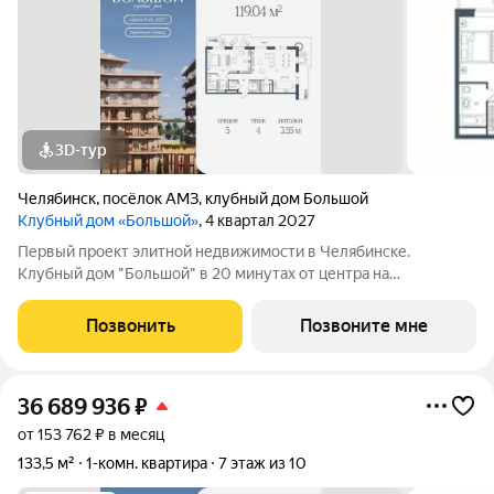
3D-тур
Челябинск
,
посёлок АМЗ
,
клубный дом Большой
Клубный дом «Большой»
, 4 квартал 2027
Первый проект элитной недвижимости в Челябинске.
Клубный дом "Большой" в 20 минутах от центра на
пересечении улицы Кузнецова и переулка Большой. Пожалуй,
это единственное место в городе, где открывается
Позвонить
Позвоните мне
потрясающий вид на Шершнёвское водохранилище.
36 689 936
₽
от 153 762 ₽ в месяц
133,5 м²
1-комн. квартира
7 этаж из 10