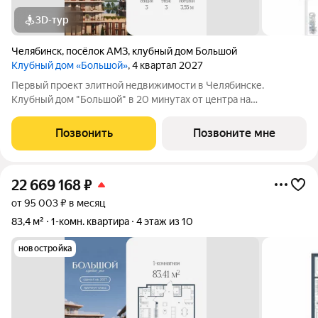
3D-тур
Челябинск
,
посёлок АМЗ
,
клубный дом Большой
Клубный дом «Большой»
, 4 квартал 2027
Первый проект элитной недвижимости в Челябинске.
Клубный дом "Большой" в 20 минутах от центра на
пересечении улицы Кузнецова и переулка Большой. Пожалуй,
это единственное место в городе, где открывается
Позвонить
Позвоните мне
потрясающий вид на Шершнёвское водохранилище.
22 669 168
₽
от 95 003 ₽ в месяц
83,4 м²
1-комн. квартира
4 этаж из 10
новостройка