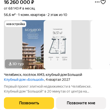
16 260 000
₽
от 68 143 ₽ в месяц
56,6 м²
1-комн. квартира
2 этаж из 10
новостройка
3D-тур
Челябинск
,
посёлок АМЗ
,
клубный дом Большой
Клубный дом «Большой»
, 4 квартал 2027
Первый проект элитной недвижимости в Челябинске.
Клубный дом "Большой" в 20 минутах от центра на
пересечении улицы Кузнецова и переулка Большой. Пожалуй,
это единственное место в городе, где открывается
Позвонить
Позвоните мне
потрясающий вид на Шершнёвское водохранилище.