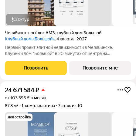
3D-тур
Челябинск
,
посёлок АМЗ
,
клубный дом Большой
Клубный дом «Большой»
, 4 квартал 2027
Первый проект элитной недвижимости в Челябинске.
Клубный дом "Большой" в 20 минутах от центра на
пересечении улицы Кузнецова и переулка Большой. Пожалуй,
это единственное место в городе, где открывается
Позвонить
Позвоните мне
потрясающий вид на Шершнёвское водохранилище.
24 671 584
₽
от 103 395 ₽ в месяц
87,8 м²
1-комн. квартира
7 этаж из 10
новостройка