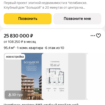
Первый проект элитной недвижимости в Челябинске.
Клубный дом "Большой" в 20 минутах от центра на
пересечении улицы Кузнецова и переулка Большой. Пожалуй,
это единственное место в городе, где открывается
Позвонить
Позвоните мне
потрясающий вид на Шершнёвское водохранилище.
25 830 000
₽
от 108 250 ₽ в месяц
95,4 м²
1-комн. квартира
6 этаж из 10
новостройка
3D-тур