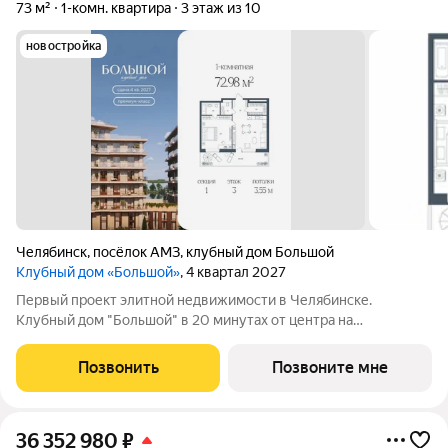
73 м²
1-комн. квартира
3 этаж из 10
новостройка
Челябинск
,
посёлок АМЗ
,
клубный дом Большой
Клубный дом «Большой»
, 4 квартал 2027
Первый проект элитной недвижимости в Челябинске.
Клубный дом "Большой" в 20 минутах от центра на
пересечении улицы Кузнецова и переулка Большой. Пожалуй,
это единственное место в городе, где открывается
Позвонить
Позвоните мне
потрясающий вид на Шершнёвское водохранилище.
36 352 980
₽