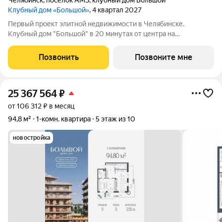
Челябинск
,
посёлок АМЗ
,
клубный дом Большой
Клубный дом «Большой»
, 4 квартал 2027
Первый проект элитной недвижимости в Челябинске.
Клубный дом "Большой" в 20 минутах от центра на
пересечении улицы Кузнецова и переулка Большой. Пожалуй,
это единственное место в городе, где открывается
Позвонить
Позвоните мне
потрясающий вид на Шершнёвское водохранилище.
25 367 564
₽
от 106 312 ₽ в месяц
94,8 м²
1-комн. квартира
5 этаж из 10
новостройка