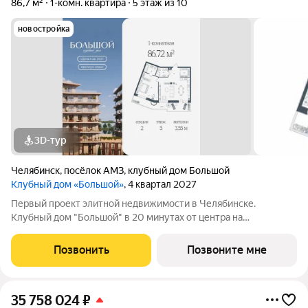
86,7 м²
1-комн. квартира
5 этаж из 10
новостройка
3D-тур
Челябинск
,
посёлок АМЗ
,
клубный дом Большой
Клубный дом «Большой»
, 4 квартал 2027
Первый проект элитной недвижимости в Челябинске.
Клубный дом "Большой" в 20 минутах от центра на
пересечении улицы Кузнецова и переулка Большой. Пожалуй,
это единственное место в городе, где открывается
Позвонить
Позвоните мне
потрясающий вид на Шершнёвское водохранилище.
35 758 024
₽