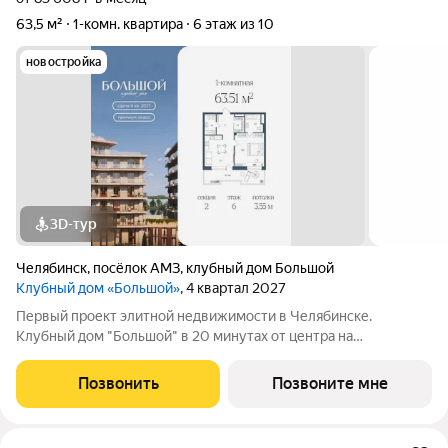
63,5 м²
1-комн. квартира
6 этаж из 10
новостройка
3D-тур
Челябинск
,
посёлок АМЗ
,
клубный дом Большой
Клубный дом «Большой»
, 4 квартал 2027
Первый проект элитной недвижимости в Челябинске.
Клубный дом "Большой" в 20 минутах от центра на
пересечении улицы Кузнецова и переулка Большой. Пожалуй,
это единственное место в городе, где открывается
Позвонить
Позвоните мне
потрясающий вид на Шершнёвское водохранилище.