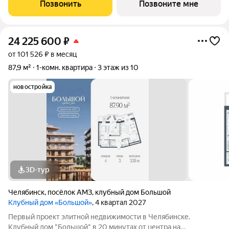
это единственное место в городе, где открывается
Позвонить
Позвоните мне
потрясающий вид на Шершнёвское водохранилище.
24 225 600
₽
от 101 526 ₽ в месяц
87,9 м²
1-комн. квартира
3 этаж из 10
новостройка
3D-тур
Челябинск
,
посёлок АМЗ
,
клубный дом Большой
Клубный дом «Большой»
, 4 квартал 2027
Первый проект элитной недвижимости в Челябинске.
Клубный дом "Большой" в 20 минутах от центра на