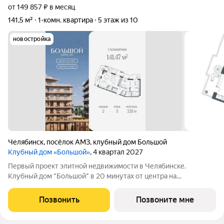
от 149 857 ₽ в месяц
141,5 м²
1-комн. квартира
5 этаж из 10
новостройка
Челябинск
,
посёлок АМЗ
,
клубный дом Большой
Клубный дом «Большой»
, 4 квартал 2027
Первый проект элитной недвижимости в Челябинске.
Клубный дом "Большой" в 20 минутах от центра на
пересечении улицы Кузнецова и переулка Большой. Пожалуй,
это единственное место в городе, где открывается
Позвонить
Позвоните мне
потрясающий вид на Шершнёвское водохранилище.