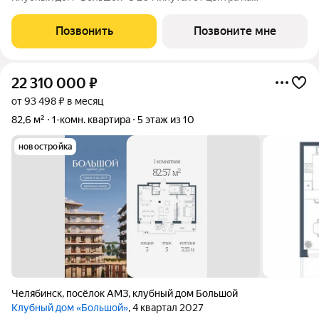
пересечении улицы Кузнецова и переулка Большой. Пожалуй,
это единственное место в городе, где открывается
Позвонить
Позвоните мне
потрясающий вид на Шершнёвское водохранилище.
22 310 000
₽
от 93 498 ₽ в месяц
82,6 м²
1-комн. квартира
5 этаж из 10
новостройка
Челябинск
,
посёлок АМЗ
,
клубный дом Большой
Клубный дом «Большой»
, 4 квартал 2027