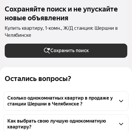
Сохраняйте поиск и не упускайте
новые объявления
Купить квартиру, 1-комн., Ж/Д станция: Шершни в
Челябинске
Сохранить поиск
Остались вопросы?
Сколько однокомнатных квартир в продаже у
станции Шершни в Челябинске ?
На Яндекс Недвижимости в продаже у станции 
Шершни в Челябинске 48 однокомнатных квартир 
Как выбрать свою лучшую однокомнатную
квартиру?
48 объявлений от застройщиков