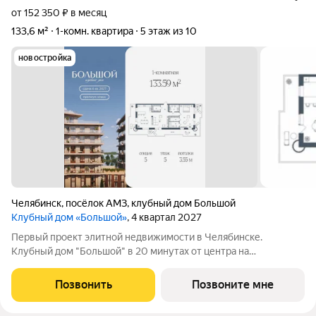
от 152 350 ₽ в месяц
133,6 м²
1-комн. квартира
5 этаж из 10
новостройка
Челябинск
,
посёлок АМЗ
,
клубный дом Большой
Клубный дом «Большой»
, 4 квартал 2027
Первый проект элитной недвижимости в Челябинске.
Клубный дом "Большой" в 20 минутах от центра на
пересечении улицы Кузнецова и переулка Большой. Пожалуй,
это единственное место в городе, где открывается
Позвонить
Позвоните мне
потрясающий вид на Шершнёвское водохранилище.