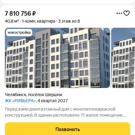
7 810 756
₽
40,8 м²
1-комн. квартира
3 этаж из 8
новостройка
Челябинск
,
посёлок Шершни
ЖК «РИВЬЕРА»
, 4 квартал 2027
Перед вами девятиэтажный дом с монолитнокаркасной
конструкцией. В здании расположено 71 жилое помещение
отличный выбор для тех, кто хочет жить в уютной и
комфортной обстановке. На восьмом этаже предлагаются
Позвонить
квартиры с антресолями. А для ценителей