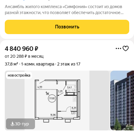
Ансамбль жилого комплекса «Симфония» состоит из домов
разной этажности, что позволяет обеспечить достаточное
количество света для всего двора. Мы заботимся о вашем
времени и предлагаем квартиры с уже готовой базовой
Позвонить
отделкой. Заезжайте и живите! ЖК
4 840 960
₽
от 20 288 ₽ в месяц
37,8 м²
1-комн. квартира
2 этаж из 17
новостройка
3D-тур