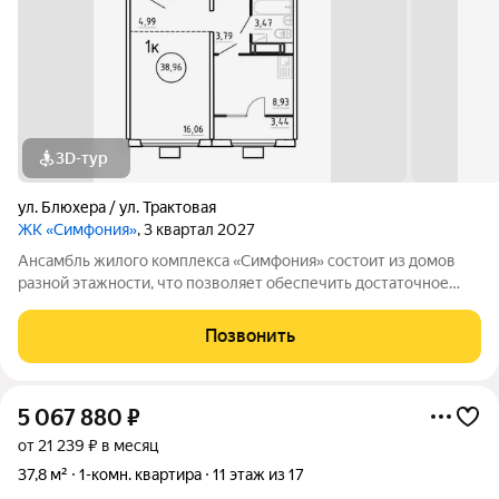
3D-тур
ул. Блюхера / ул. Трактовая
ЖК «Симфония»
, 3 квартал 2027
Ансамбль жилого комплекса «Симфония» состоит из домов
разной этажности, что позволяет обеспечить достаточное
количество света для всего двора. Мы заботимся о вашем
времени и предлагаем квартиры с уже готовой базовой
Позвонить
отделкой. Заезжайте и живите! ЖК
5 067 880
₽
от 21 239 ₽ в месяц
37,8 м²
1-комн. квартира
11 этаж из 17