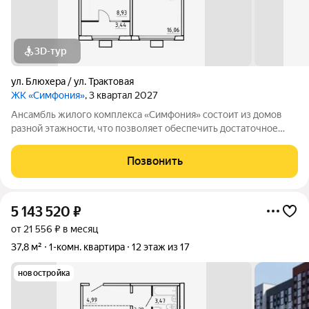
3D-тур
ул. Блюхера / ул. Трактовая
ЖК «Симфония»
, 3 квартал 2027
Ансамбль жилого комплекса «Симфония» состоит из домов
разной этажности, что позволяет обеспечить достаточное
количество света для всего двора. Мы заботимся о вашем
времени и предлагаем квартиры с уже готовой базовой
Позвонить
отделкой. Заезжайте и живите! ЖК
5 143 520
₽
от 21 556 ₽ в месяц
37,8 м²
1-комн. квартира
12 этаж из 17
новостройка