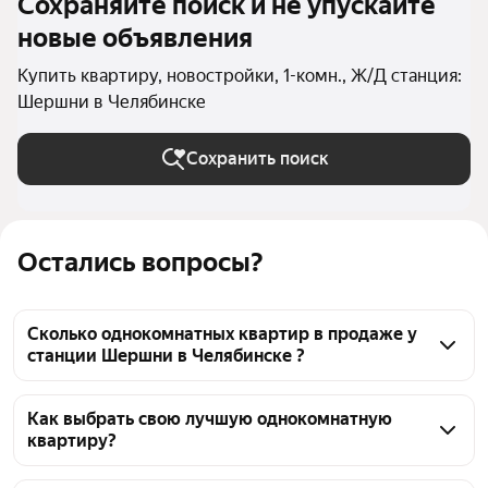
Сохраняйте поиск и не упускайте
новые объявления
Купить квартиру, новостройки, 1-комн., Ж/Д станция:
Шершни в Челябинске
Сохранить поиск
Остались вопросы?
Сколько однокомнатных квартир в продаже у
станции Шершни в Челябинске ?
На Яндекс Недвижимости в продаже у станции 
Шершни в Челябинске 163 однокомнатных 
Как выбрать свою лучшую однокомнатную
квартиру?
квартиры 163 объявления от застройщиков
Чтобы купить 1-комнатную квартиру в новостройке 