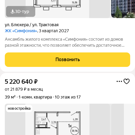
3D-тур
ул. Блюхера / ул. Трактовая
ЖК «Симфония»
, 3 квартал 2027
Ансамбль жилого комплекса «Симфония» состоит из домов
разной этажности, что позволяет обеспечить достаточное
количество света для всего двора. Мы заботимся о вашем
времени и предлагаем квартиры с уже готовой базовой
Позвонить
отделкой. Заезжайте и живите! ЖК
5 220 640
₽
от 21 879 ₽ в месяц
39 м²
1-комн. квартира
10 этаж из 17
новостройка