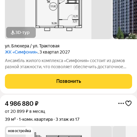
3D-тур
ул. Блюхера / ул. Трактовая
ЖК «Симфония»
, 3 квартал 2027
Ансамбль жилого комплекса «Симфония» состоит из домов
разной этажности, что позволяет обеспечить достаточное
количество света для всего двора. Мы заботимся о вашем
времени и предлагаем квартиры с уже готовой базовой
Позвонить
отделкой. Заезжайте и живите! ЖК
4 986 880
₽
от 20 899 ₽ в месяц
39 м²
1-комн. квартира
3 этаж из 17
новостройка