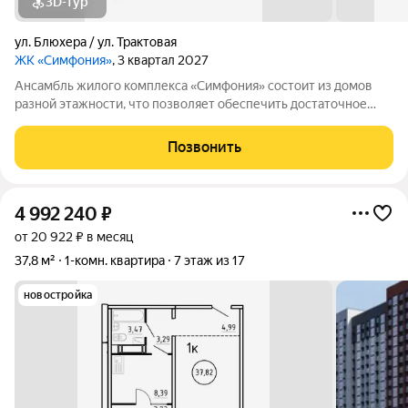
3D-тур
ул. Блюхера / ул. Трактовая
ЖК «Симфония»
, 3 квартал 2027
Ансамбль жилого комплекса «Симфония» состоит из домов
разной этажности, что позволяет обеспечить достаточное
количество света для всего двора. Мы заботимся о вашем
времени и предлагаем квартиры с уже готовой базовой
Позвонить
отделкой. Заезжайте и живите! ЖК
4 992 240
₽
от 20 922 ₽ в месяц
37,8 м²
1-комн. квартира
7 этаж из 17
новостройка