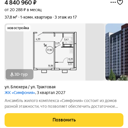
4 840 960
₽
от 20 288 ₽ в месяц
37,8 м²
1-комн. квартира
3 этаж из 17
новостройка
3D-тур
ул. Блюхера / ул. Трактовая
ЖК «Симфония»
, 3 квартал 2027
Ансамбль жилого комплекса «Симфония» состоит из домов
разной этажности, что позволяет обеспечить достаточное
количество света для всего двора. Мы заботимся о вашем
времени и предлагаем квартиры с уже готовой базовой
Позвонить
отделкой. Заезжайте и живите! ЖК