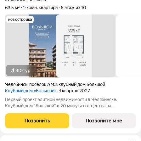
63,5 м²
1-комн. квартира
6 этаж из 10
новостройка
3D-тур
Челябинск
,
посёлок АМЗ
,
клубный дом Большой
Клубный дом «Большой»
, 4 квартал 2027
Первый проект элитной недвижимости в Челябинске.
Клубный дом "Большой" в 20 минутах от центра на
пересечении улицы Кузнецова и переулка Большой. Пожалуй,
это единственное место в городе, где открывается
Позвонить
Позвоните мне
потрясающий вид на Шершнёвское водохранилище.