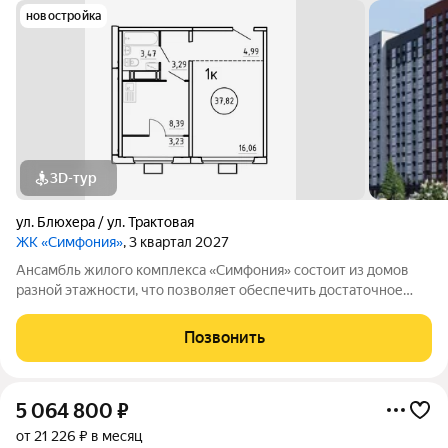
новостройка
3D-тур
ул. Блюхера / ул. Трактовая
ЖК «Симфония»
, 3 квартал 2027
Ансамбль жилого комплекса «Симфония» состоит из домов
разной этажности, что позволяет обеспечить достаточное
количество света для всего двора. Мы заботимся о вашем
времени и предлагаем квартиры с уже готовой базовой
Позвонить
отделкой. Заезжайте и живите! ЖК
5 064 800
₽
от 21 226 ₽ в месяц