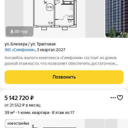
3D-тур
ул. Блюхера / ул. Трактовая
ЖК «Симфония»
, 3 квартал 2027
Ансамбль жилого комплекса «Симфония» состоит из домов
разной этажности, что позволяет обеспечить достаточное
количество света для всего двора. Мы заботимся о вашем
времени и предлагаем квартиры с уже готовой базовой
Позвонить
отделкой. Заезжайте и живите! ЖК
5 142 720
₽
от 21 552 ₽ в месяц
39 м²
1-комн. квартира
8 этаж из 17
новостройка