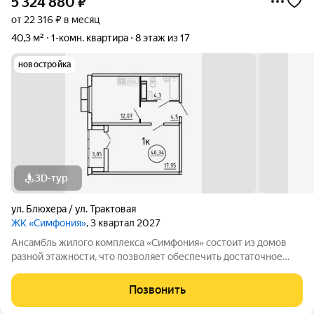
5 324 880
₽
от 22 316 ₽ в месяц
40,3 м²
1-комн. квартира
8 этаж из 17
новостройка
3D-тур
ул. Блюхера / ул. Трактовая
ЖК «Симфония»
, 3 квартал 2027
Ансамбль жилого комплекса «Симфония» состоит из домов
разной этажности, что позволяет обеспечить достаточное
количество света для всего двора. Мы заботимся о вашем
времени и предлагаем квартиры с уже готовой базовой
Позвонить
отделкой. Заезжайте и живите! ЖК