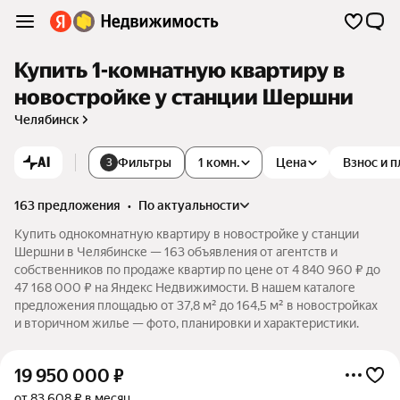
Купить 1-комнатную квартиру в
новостройке у станции Шершни
Челябинск
AI
Фильтры
1 комн.
Цена
Взнос и 
3
163 предложения
•
по актуальности
Купить однокомнатную квартиру в новостройке у станции
Шершни в Челябинске — 163 объявления от агентств и
собственников по продаже квартир по цене от 4 840 960 ₽ до
47 168 000 ₽ на Яндекс Недвижимости. В нашем каталоге
предложения площадью от 37,8 м² до 164,5 м² в новостройках
и вторичном жилье — фото, планировки и характеристики.
19 950 000
₽
от 83 608 ₽ в месяц