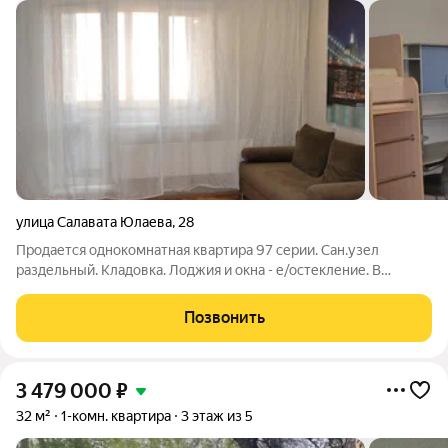
улица Салавата Юлаева
,
28
Продается однокомнатная квартира 97 серии. Сан.узел
раздельный. Кладовка. Лоджия и окна - е/остекление. В
квартире остается вся мебель. Натяжной потолок. Имеются
счетчики для учета воды. Входная металлическая дверь. Один
Позвонить
собственник. Никто не
3 479 000
₽
32 м²
1-комн. квартира
3 этаж из 5