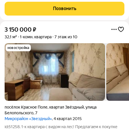
необходимой инфраструктурой. Новый детский сад сразу у
дома, пешая доступность 2-5 минут ОЦ 5 и ОЦ 2. Предлагается
Позвонить
к продаже светлая
3 150 000
₽
32,1 м²
1-комн. квартира
7 этаж из 10
новостройка
посёлок Красное Поле
,
квартал Звёздный
,
улица
Белопольского
,
7
Микрорайон «Звездный»
, 4 квартал 2015
id:51258. 1-к квартира с видом на лес! Предлагаем к покупке