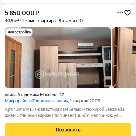
5 850 000
₽
40,5 м²
1-комн. квартира
8 этаж из 10
новостройка
улица Академика Макеева
,
27
Микрорайон «Тополиная аллея»
, 1 квартал 2009
Арт. 139181413 1-к квартира с мебелью и техникой Заезжай и
живи Отличный вариант для инвестиций г. Челябинск, ул.
Академика Макеева, 27 Продается уютная 1-комнатная
квартира в одном из самых востребованных и современных
Позвонить
районов города. Квартира