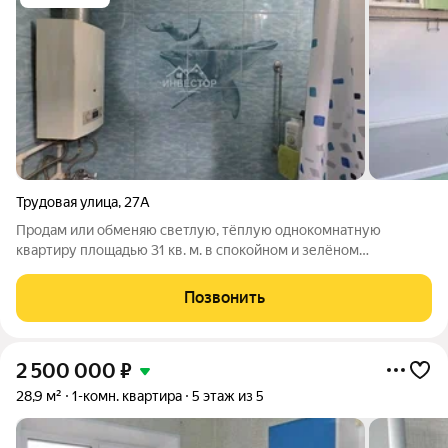
Трудовая улица
,
27А
Продам или обменяю светлую, тёплую однокомнатную
квартиру площадью 31 кв. м. в спокойном и зелёном
Металлургическом районе. Здесь вы найдёте всё для удобства
и уюта! В квартире выполнен качественный косметический
Позвонить
ремонт: всё чисто, аккуратно и
2 500 000
₽
28,9 м²
1-комн. квартира
5 этаж из 5