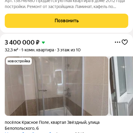
Арт. 138746480 Продается уютная квартира в доме 2012 года
постройки. Ремонт от застройщика: Ламинат, кафель по
периметру, пластиковые стеклопакеты. Квартира готова для
проживания и подходит для сдачи в аренду. Инфраструктура:
Позвонить
Рядом магазины, школы и
3 400 000
₽
32,3 м²
1-комн. квартира
3 этаж из 10
новостройка
посёлок Красное Поле
,
квартал Звёздный
,
улица
Белопольского
,
6