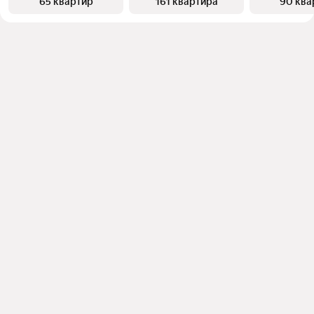
65 квартир
161 квартира
90 ква