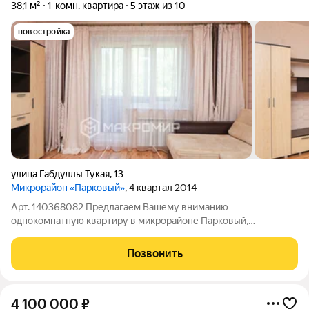
38,1 м²
1-комн. квартира
5 этаж из 10
новостройка
улица Габдуллы Тукая
,
13
Микрорайон «Парковый»
, 4 квартал 2014
Арт. 140368082 Предлагаем Вашему вниманию
однокомнатную квартиру в микрорайоне Парковый,
расположенную по адресу гор. Челябинск, ул. Габдуллы Тукая,
дом 13. Квартира расположена на комфортном пятом этаже
Позвонить
десятиэтажного дома. Квартира имеет
4 100 000
₽