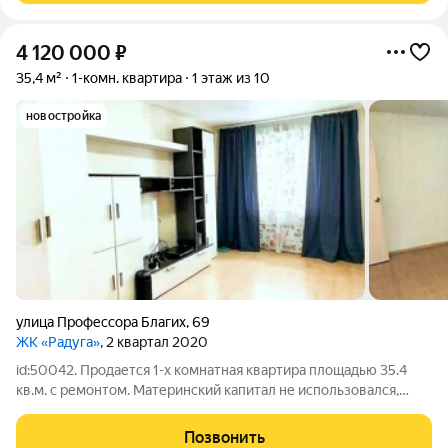
4 120 000
₽
35,4 м²
1-комн. квартира
1 этаж из 10
новостройка
улица Профессора Благих
,
69
ЖК «Радуга»
, 2 квартал 2020
id:50042. Продается 1-х комнатная квартира площадью 35.4
кв.м. с ремонтом. Материнский капитал не использовался,
обременений нет. Описание квартиры: Общая площадь 35,4
кв.м., кухня 9 кв.м, комната 16 кв.м. Лоджия большая,
Позвонить