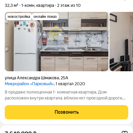
32,3 м²
1-комн. квартира
2 этаж из 10
новостройка
онлайн показ
улица Александра Шмакова
,
25А
Микрорайон «Парковый»
, 1 квартал 2020
В продаже полноценная 1- комнатная квартира. Дом
расположен внутри квартала, вблизи нет проездной дороги,
соответственно, нет шума и пыли. Квартира расположена на
комфортном 2 этаже, в среднем подъезде. квартира не
Позвонить
торцевая. В квартире есть все