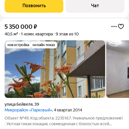
евроокна, входная железная дверь, имеется кладовка. Балкона
Позвонить
Чат
нет! Санузел
5 350 000
₽
40,5 м²
1-комн. квартира
9 этаж из 10
новостройка
онлайн показ
улица Бейвеля
,
39
Микрорайон «Парковый»
, 4 квартал 2014
Объект №49. Код объекта: 2235167. Уникальное предложение!
. Уютная тихая локация, совмещенная с близостью всей