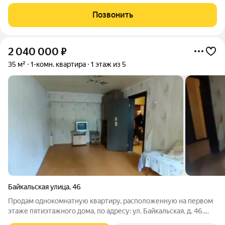
"Звездный" г. Челябинск. Квартира продается с кухонной
мебелью: гарнитур, электрическая плита, холодильник.
Позвонить
Комната 17,7 м2. Покрытие
2 040 000
₽
35 м²
1-комн. квартира
1 этаж из 5
Байкальская улица
,
46
Продам однокомнатную квартиру, расположенную на первом
этаже пятиэтажного дома, по адресу: ул. Байкальская, д. 46.
Состояние, требующее ремонта. В квартире установлены