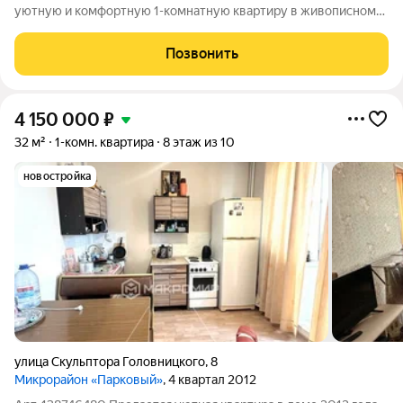
уютную и комфортную 1-комнатную квартиру в живописном
микрорайоне Звездный! Идеальный вариант для тех, кто ценит
тишину, свежий воздух и развитую инфраструктуру. О
Позвонить
квартире: Этаж: 7 из 10
4 150 000
₽
32 м²
1-комн. квартира
8 этаж из 10
новостройка
улица Скульптора Головницкого
,
8
Микрорайон «Парковый»
, 4 квартал 2012