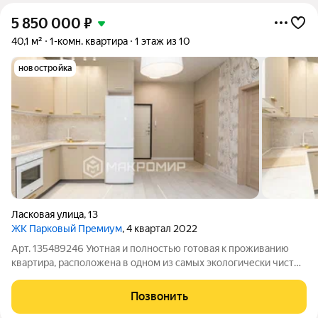
5 850 000
₽
40,1 м²
1-комн. квартира
1 этаж из 10
новостройка
Ласковая улица
,
13
ЖК Парковый Премиум
, 4 квартал 2022
Арт. 135489246 Уютная и полностью готовая к проживанию
квартира, расположена в одном из самых экологически чистых
и динамично развивающихся микрорайонов города, ждёт
своих новых хозяев. Индивидуальная особенность помимо
Позвонить
входа из подъезда квартира