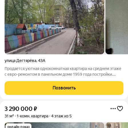
улица Дегтярёва
,
43А
Продается уютная однокомнатная квартира на среднем этаже
с евро-ремонтом в панельном доме 1959 года постройки.
Отличная локация в районе, за домом парк им. Тищенко, сквер
Победы для прогулок. Почти во дворе школа № 103, через
Позвонить
дорогу Лицей № 88, д/с №
3 290 000
₽
31 м²
1-комн. квартира
4 этаж из 5
онлайн показ