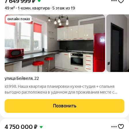
7 649 999
₽
49 м²
1-комн. квартира
5 этаж из 19
онлайн показ
улица Бейвеля
,
22
id:998. Наша квартира планировки кухня-студия + спальня
выгодно расположена в удачном для проживания месте с
развитой инфраструктурой жилой комплекс повышенной
комфортности «Александровский», который уже давно
Позвонить
положительно себя зарекомендовал. Сам
4 750 000
₽