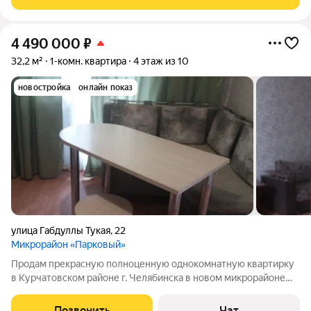
застекленная, с видом во
4 490 000
₽
32,2 м²
1-комн. квартира
4 этаж из 10
новостройка
онлайн показ
улица Габдуллы Тукая
,
22
Микрорайон «Парковый»
Продам прекрасную полноценную однокомнатную квартирку
в Курчатовском районе г. Челябинска в новом микрорайоне
Парковом! Дом находиться в парке в березово-сосновой
рощице ! Торг за наличку разумный!
Позвонить
Чат