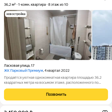
36,2 м²
1-комн. квартира
8 этаж из 10
новостройка
Ласковая улица
,
17
ЖК Парковый Премиум
, 4 квартал 2022
Продаётся уютная однокомнатная квартира площадью 36.2
квадратных метра на восьмом этаже, расположенного по
адресу: Челябинск, Ласковая улица, 17. Это прекрасное
предложение для тех, кто ценит комфорт и удобство своего
Позвонить
жилища. Квартира обладает