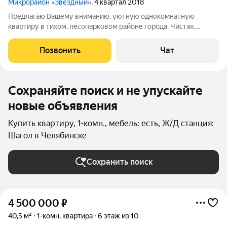
Микрорайон «Звездный»
, 4 квартал 2018
Предлагаю Вашему вниманию, уютную однокомнатную
квартиру в тихом, лесопарковом районе города. Чистая,
уютная, с ремонтом. После ремонта, в квартире никто не жил.
Остается вся мебель и кухонный гарнитур (все , что на фото).
Позвонить
Чат
Лифт грузовой. Соседи
Сохраняйте поиск и не упускайте
новые объявления
Купить квартиру, 1-комн., мебель: есть, Ж/Д станция:
Шагол в Челябинске
Сохранить поиск
4 500 000
₽
40,5 м²
1-комн. квартира
6 этаж из 10