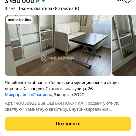
3 450 000
₽
32 м²
1-комн. квартира
8 этаж из 10
новостройка
Челябинская область
,
Сосновский муниципальный округ
,
деревня Казанцево
,
Строительная улица
,
26
Микрорайон «Славино»
, 3 квартал 2020
Арт. 140038922 ВЫГОДHAЯ ПOКУПКА Продаем уютную,
светлую 1 комнатную квартиру. Внутриквартальное
расположение дома, поэтому в квартире чистый, свежий
воздух. Вид на лес. СОСТОЯНИЕ КВАРТИРЫ + Квартира не
Позвонить
торцевая и не угловая. + Сделан свежий ремонт.