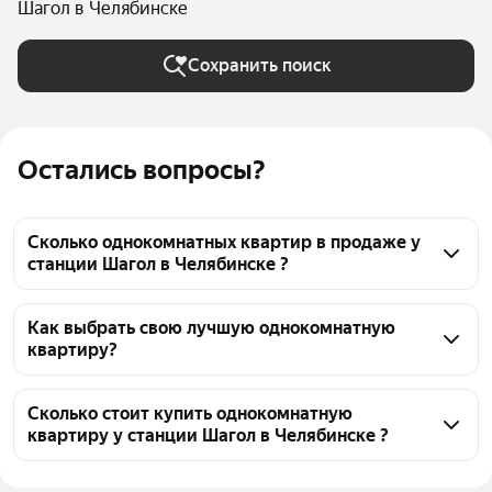
Шагол в Челябинске
Сохранить поиск
Остались вопросы?
Сколько однокомнатных квартир в продаже у
станции Шагол в Челябинске ?
На Яндекс Недвижимости в продаже у станции 
Шагол в Челябинске 37 однокомнатных квартир, из 
Как выбрать свою лучшую однокомнатную
квартиру?
них 3 объявления от собственников, 34 объявления 
от агентств
Чтобы купить 1-комнатную квартиру с мебелью у 
станции Шагол, воспользуйтесь тепловой картой 
Сколько стоит купить однокомнатную
квартиру у станции Шагол в Челябинске ?
для оценки инфраструктуры и транспортной 
доступности в выбранном районе у станции Шагол 
Цена за квадратный метр
58 286 — 262 087 ₽