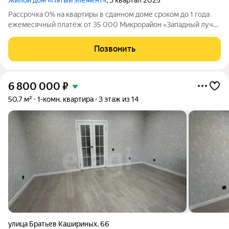
Жилой дом «Пятый элемент»
, 3 квартал 2025
Рассрочка 0% на квартиры в сданном доме сроком до 1 года
ежемесячный платёж от 35 000 Микрорайон «Западный луч»
современный жилой квартал в самом центре города, на
пересечении улиц Труда и Энгельса. Монолитно-каркасные
Позвонить
высотные дома формируют
6 800 000
₽
50,7 м²
1-комн. квартира
3 этаж из 14
улица Братьев Кашириных
,
66