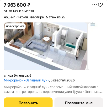
7 963 600
₽
от 38 149 ₽ в месяц
46,3 м²
1-комн. квартира
5 этаж из 25
новостройка
улица Энгельса
,
6
Микрорайон «Западный луч»
, 3 квартал 2026
Микрорайон «Западный луч» современный жилой квартал в
самом центре города, на пересечении улиц Труда и Энгельса.
Монолитно-каркасные высотные дома формируют
узнаваемый архитектурный облик и стали настоящим
Позвонить
Позвоните мне
украшением центральной части Челябинска.