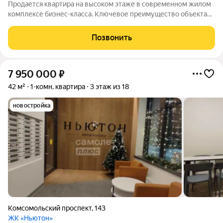
Продается квартира на высоком этаже в современном жилом
комплексе бизнес-класса. Ключевое преимущество объекта
абсолютная приватность и панорамный вид на город благодаря
свободной от застройки стороне. В квартире выполнен
Позвонить
качественный ремонт в
7 950 000
₽
42 м²
1-комн. квартира
3 этаж из 18
новостройка
Комсомольский проспект
,
143
ЖК «Ньютон»