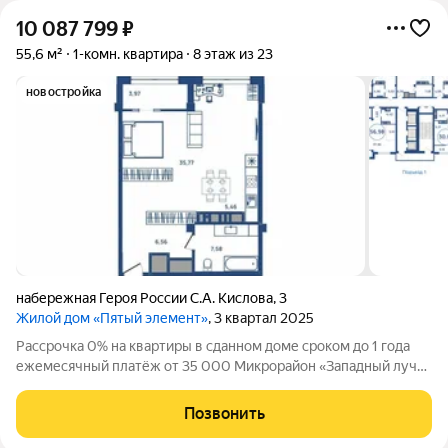
10 087 799
₽
55,6 м²
1-комн. квартира
8 этаж из 23
новостройка
набережная Героя России С.А. Кислова
,
3
Жилой дом «Пятый элемент»
, 3 квартал 2025
Рассрочка 0% на квартиры в сданном доме сроком до 1 года
ежемесячный платёж от 35 000 Микрорайон «Западный луч»
современный жилой квартал в самом центре города, на
пересечении улиц Труда и Энгельса. Монолитно-каркасные
Позвонить
высотные дома формируют