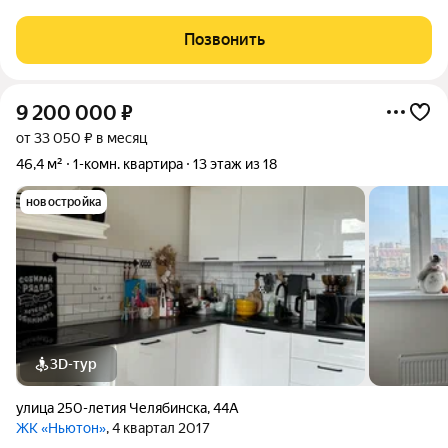
себя, поэтому каждая деталь продумана: просторная
функциональная кухня с современным гарнитуром и
Позвонить
обеденной зоной создаёт идеальные
9 200 000
₽
от 33 050 ₽ в месяц
46,4 м²
1-комн. квартира
13 этаж из 18
новостройка
3D-тур
улица 250-летия Челябинска
,
44А
ЖК «Ньютон»
, 4 квартал 2017