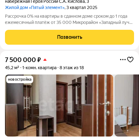
набережная Героя России С.А. Кислова
,
3
Жилой дом «Пятый элемент»
, 3 квартал 2025
Рассрочка 0% на квартиры в сданном доме сроком до 1 года
ежемесячный платёж от 35 000 Микрорайон «Западный луч»
современный жилой квартал в самом центре города, на
пересечении улиц Труда и Энгельса. Монолитно-каркасные
Позвонить
высотные дома формируют
7 500 000
₽
45,2 м²
1-комн. квартира
8 этаж из 18
новостройка