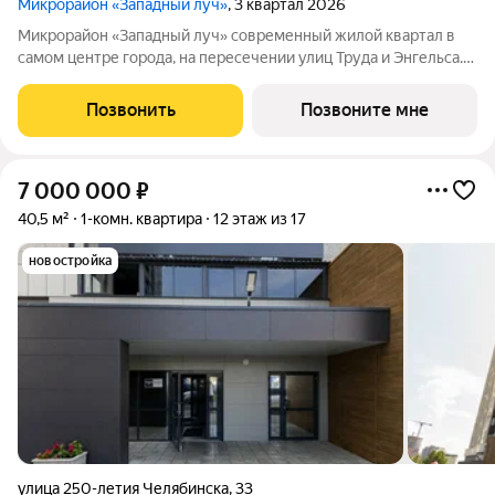
Микрорайон «Западный луч»
, 3 квартал 2026
Микрорайон «Западный луч» современный жилой квартал в
самом центре города, на пересечении улиц Труда и Энгельса.
Монолитно-каркасные высотные дома формируют
узнаваемый архитектурный облик и стали настоящим
Позвонить
Позвоните мне
украшением центральной части Челябинска.
7 000 000
₽
40,5 м²
1-комн. квартира
12 этаж из 17
новостройка
улица 250-летия Челябинска
,
33