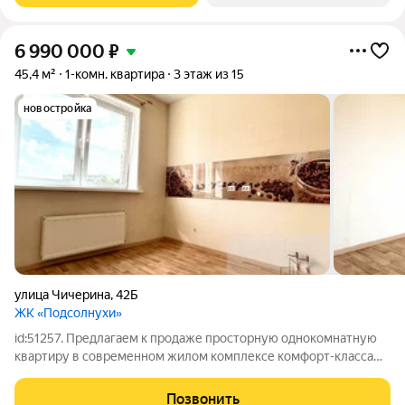
6 990 000
₽
45,4 м²
1-комн. квартира
3 этаж из 15
новостройка
улица Чичерина
,
42Б
ЖК «Подсолнухи»
id:51257. Предлагаем к продаже просторную однокомнатную
квартиру в современном жилом комплексе комфорт-класса
Подсолнухи, расположенном в самом сердце северо-запада!
Квартира расположена на удобном третьем этаже 15-
Позвонить