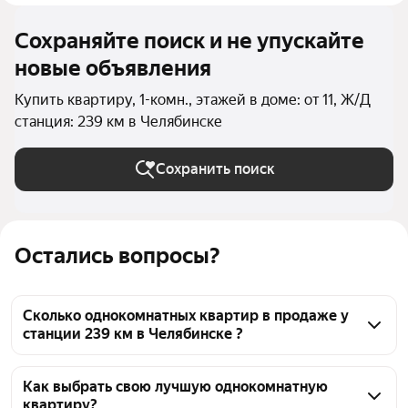
Сохраняйте поиск и не упускайте
новые объявления
Купить квартиру, 1-комн., этажей в доме: от 11, Ж/Д
станция: 239 км в Челябинске
Сохранить поиск
Остались вопросы?
Сколько однокомнатных квартир в продаже у
станции 239 км в Челябинске ?
На Яндекс Недвижимости в продаже у станции 239 
км в Челябинске 384 однокомнатных квартиры, из 
Как выбрать свою лучшую однокомнатную
квартиру?