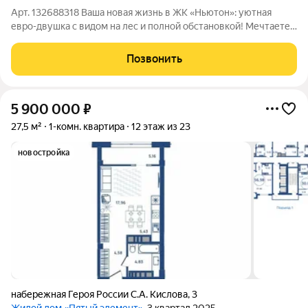
Арт. 132688318 Ваша новая жизнь в ЖК «Ньютон»: уютная
евро-двушка с видом на лес и полной обстановкой! Мечтаете
о комфортной жизни в современном жилом комплексе, где
каждый день начинается с вида на зелень и свежий воздух?
Позвонить
Представляем вам идеальную
5 900 000
₽
27,5 м²
1-комн. квартира
12 этаж из 23
новостройка
набережная Героя России С.А. Кислова
,
3