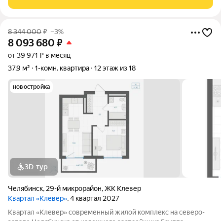
этажного кирпичного дома с
8 344 000
₽
–3%
8 093 680
₽
от 39 971 ₽ в месяц
37,9 м²
1-комн. квартира
12 этаж из 18
новостройка
3D-тур
Челябинск
,
29-й микрорайон
,
ЖК Клевер
Квартал «Клевер»
, 4 квартал 2027
Квартал «Клевер» современный жилой комплекс на северо-