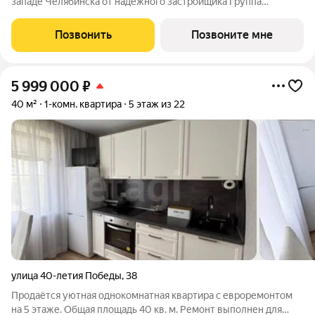
западе Челябинска от надежного застройщика Группа
компаний ИКАР. Проект располагается недалеко от Ледовой
арены «Трактор», в границах улиц Братьев Кашириных,
Позвонить
Позвоните мне
Салавата Юлаева и 250 лет Челябинска.
5 999 000
₽
40 м²
1-комн. квартира
5 этаж из 22
улица 40-летия Победы
,
38
Продаётся уютная однокомнатная квартира с евроремонтом
на 5 этаже. Общая площадь 40 кв. м. Ремонт выполнен для