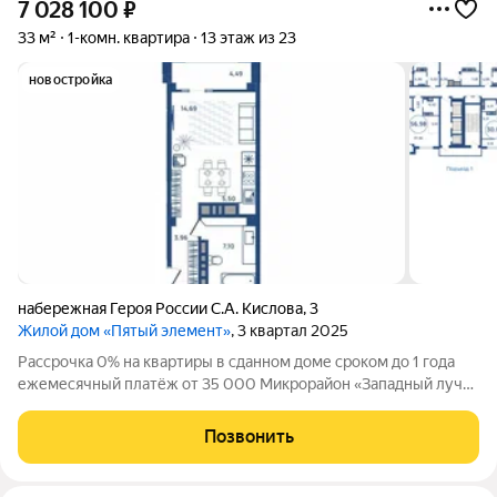
7 028 100
₽
33 м²
1-комн. квартира
13 этаж из 23
новостройка
набережная Героя России С.А. Кислова
,
3
Жилой дом «Пятый элемент»
, 3 квартал 2025
Рассрочка 0% на квартиры в сданном доме сроком до 1 года
ежемесячный платёж от 35 000 Микрорайон «Западный луч»
современный жилой квартал в самом центре города, на
пересечении улиц Труда и Энгельса. Монолитно-каркасные
Позвонить
высотные дома формируют