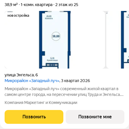
38,9 м²
1-комн. квартира
2 этаж из 25
новостройка
улица Энгельса
,
6
Микрорайон «Западный луч»
, 3 квартал 2026
Микрорайон «Западный луч» современный жилой квартал в
самом центре города, на пересечении улиц Труда и Энгельса.
Монолитно-каркасные высотные дома формируют
Компания Маркетинг и Коммуникации
узнаваемый архитектурный облик и стали настоящим
украшением центральной части Челябинска.
Позвонить
Позвоните мне