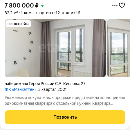
7 800 000
₽
32,2 м²
1-комн. квартира
12 этаж из 16
новостройка
набережная Героя России С.А. Кислова
,
27
ЖК «Манхэттен»
, 2 квартал 2021
Уважаемый покупатель, к продаже представлена полноценная
однокомнатная квартира с отдельной кухней. Квартира
расположена в самом центре города Челябинска, из окон
высокого 12 этажа открывается роскошный вид на реку Миасс,
Позвонить
на красивую облагороженную