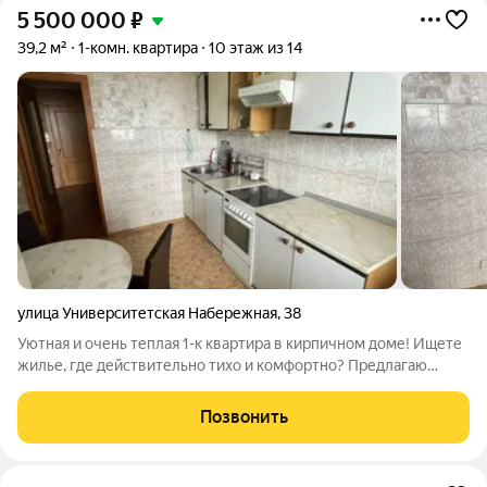
5 500 000
₽
39,2 м²
1-комн. квартира
10 этаж из 14
улица Университетская Набережная
,
38
Уютная и очень теплая 1-к квартира в кирпичном доме! Ищете
жилье, где действительно тихо и комфортно? Предлагаю
светлую однокомнатную квартиру площадью 39,2 м в
Калининском районе. Главные плюсы квартиры: Толстые
Позвонить
кирпичные стены. Дом очень теплый, а