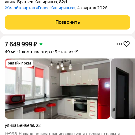
улица Братьев Кашириных
,
82/1
Жилой квартал «Голос Кашириных»
, 4 квартал 2026
Позвонить
7 649 999
₽
49 м²
1-комн. квартира
5 этаж из 19
онлайн показ
улица Бейвеля
,
22
id:998. Наша квартира планировки кухня-студия + спальня