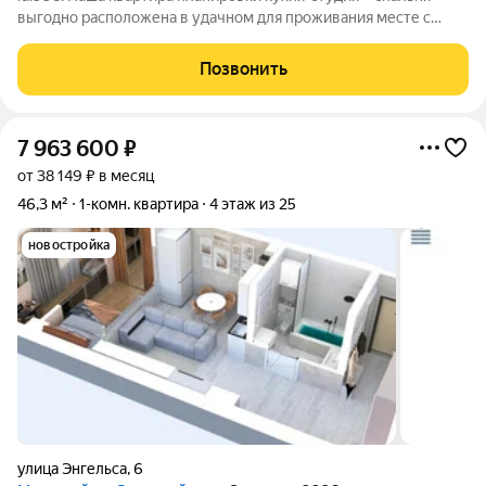
выгодно расположена в удачном для проживания месте с
развитой инфраструктурой жилой комплекс повышенной
комфортности «Александровский», который уже давно
Позвонить
положительно себя зарекомендовал. Сам
7 963 600
₽
от 38 149 ₽ в месяц
46,3 м²
1-комн. квартира
4 этаж из 25
новостройка
улица Энгельса
,
6