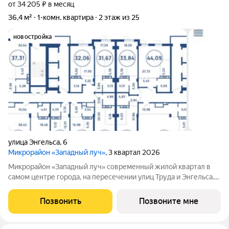
от 34 205 ₽ в месяц
36,4 м²
1-комн. квартира
2 этаж из 25
новостройка
улица Энгельса
,
6
Микрорайон «Западный луч»
, 3 квартал 2026
Микрорайон «Западный луч» современный жилой квартал в
самом центре города, на пересечении улиц Труда и Энгельса.
Монолитно-каркасные высотные дома формируют
узнаваемый архитектурный облик и стали настоящим
Позвонить
Позвоните мне
украшением центральной части Челябинска.