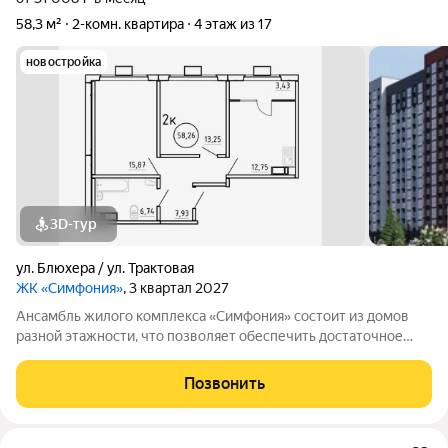
58,3 м²
2-комн. квартира
4 этаж из 17
новостройка
3D-тур
ул. Блюхера / ул. Трактовая
ЖК «Симфония»
, 3 квартал 2027
Ансамбль жилого комплекса «Симфония» состоит из домов
разной этажности, что позволяет обеспечить достаточное
количество света для всего двора. Мы заботимся о вашем
времени и предлагаем квартиры с уже готовой базовой
Позвонить
отделкой. Заезжайте и живите! ЖК