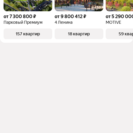
от 7 300 800 ₽
от 9 800 412 ₽
от 5 290 00
Парковый Премиум
4 Ленина
MOTIVE
157 квартир
18 квартир
59 ква