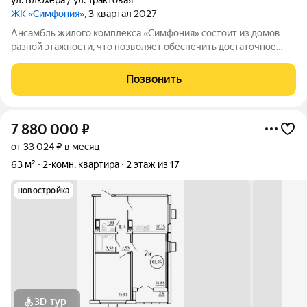
ул. Блюхера / ул. Трактовая
ЖК «Симфония»
, 3 квартал 2027
Ансамбль жилого комплекса «Симфония» состоит из домов
разной этажности, что позволяет обеспечить достаточное
количество света для всего двора. Мы заботимся о вашем
времени и предлагаем квартиры с уже готовой базовой
Позвонить
отделкой. Заезжайте и живите! ЖК
7 880 000
₽
от 33 024 ₽ в месяц
63 м²
2-комн. квартира
2 этаж из 17
новостройка
3D-тур