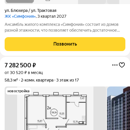
ул. Блюхера / ул. Трактовая
ЖК «Симфония»
, 3 квартал 2027
Ансамбль жилого комплекса «Симфония» состоит из домов
разной этажности, что позволяет обеспечить достаточное
количество света для всего двора. Мы заботимся о вашем
времени и предлагаем квартиры с уже готовой базовой
Позвонить
отделкой. Заезжайте и живите! ЖК
7 282 500
₽
от 30 520 ₽ в месяц
58,3 м²
2-комн. квартира
3 этаж из 17
новостройка