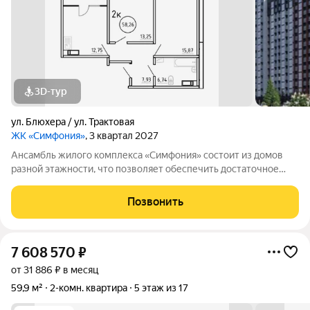
3D-тур
ул. Блюхера / ул. Трактовая
ЖК «Симфония»
, 3 квартал 2027
Ансамбль жилого комплекса «Симфония» состоит из домов
разной этажности, что позволяет обеспечить достаточное
количество света для всего двора. Мы заботимся о вашем
времени и предлагаем квартиры с уже готовой базовой
Позвонить
отделкой. Заезжайте и живите! ЖК
7 608 570
₽
от 31 886 ₽ в месяц
59,9 м²
2-комн. квартира
5 этаж из 17