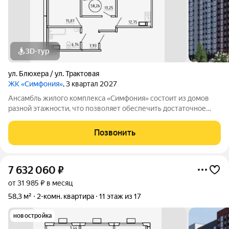
3D-тур
ул. Блюхера / ул. Трактовая
ЖК «Симфония»
, 3 квартал 2027
Ансамбль жилого комплекса «Симфония» состоит из домов
разной этажности, что позволяет обеспечить достаточное
количество света для всего двора. Мы заботимся о вашем
времени и предлагаем квартиры с уже готовой базовой
Позвонить
отделкой. Заезжайте и живите! ЖК
7 632 060
₽
от 31 985 ₽ в месяц
58,3 м²
2-комн. квартира
11 этаж из 17
новостройка