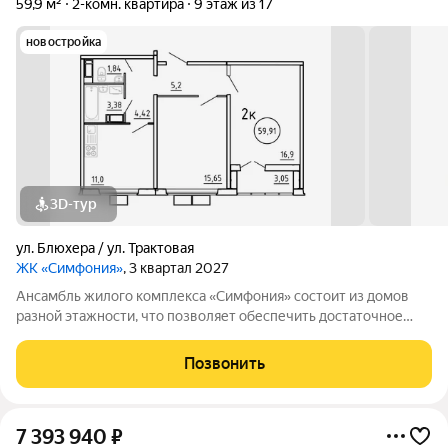
59,9 м²
2-комн. квартира
9 этаж из 17
новостройка
3D-тур
ул. Блюхера / ул. Трактовая
ЖК «Симфония»
, 3 квартал 2027
Ансамбль жилого комплекса «Симфония» состоит из домов
разной этажности, что позволяет обеспечить достаточное
количество света для всего двора. Мы заботимся о вашем
времени и предлагаем квартиры с уже готовой базовой
Позвонить
отделкой. Заезжайте и живите! ЖК
7 393 940
₽