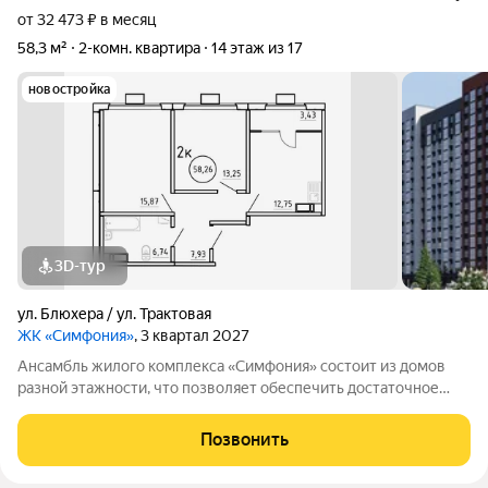
от 32 473 ₽ в месяц
58,3 м²
2-комн. квартира
14 этаж из 17
новостройка
3D-тур
ул. Блюхера / ул. Трактовая
ЖК «Симфония»
, 3 квартал 2027
Ансамбль жилого комплекса «Симфония» состоит из домов
разной этажности, что позволяет обеспечить достаточное
количество света для всего двора. Мы заботимся о вашем
времени и предлагаем квартиры с уже готовой базовой
Позвонить
отделкой. Заезжайте и живите! ЖК