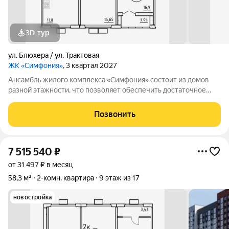
3D-тур
ул. Блюхера / ул. Трактовая
ЖК «Симфония»
, 3 квартал 2027
Ансамбль жилого комплекса «Симфония» состоит из домов
разной этажности, что позволяет обеспечить достаточное
количество света для всего двора. Мы заботимся о вашем
времени и предлагаем квартиры с уже готовой базовой
Позвонить
отделкой. Заезжайте и живите! ЖК
7 515 540
₽
от 31 497 ₽ в месяц
58,3 м²
2-комн. квартира
9 этаж из 17
новостройка