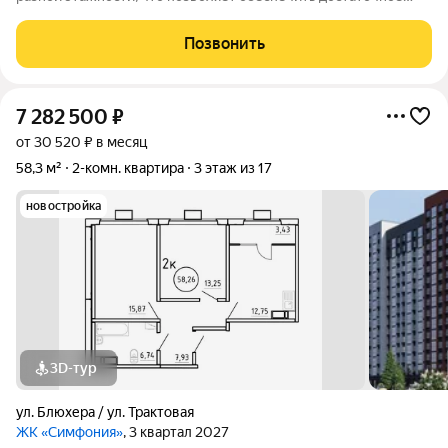
количество света для всего двора. Мы заботимся о вашем
времени и предлагаем квартиры с уже готовой базовой
Позвонить
отделкой. Заезжайте и живите! ЖК
7 282 500
₽
от 30 520 ₽ в месяц
58,3 м²
2-комн. квартира
3 этаж из 17
новостройка
3D-тур
ул. Блюхера / ул. Трактовая
ЖК «Симфония»
, 3 квартал 2027