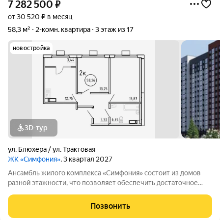
7 282 500
₽
от 30 520 ₽ в месяц
58,3 м²
2-комн. квартира
3 этаж из 17
новостройка
3D-тур
ул. Блюхера / ул. Трактовая
ЖК «Симфония»
, 3 квартал 2027
Ансамбль жилого комплекса «Симфония» состоит из домов
разной этажности, что позволяет обеспечить достаточное
количество света для всего двора. Мы заботимся о вашем
времени и предлагаем квартиры с уже готовой базовой
Позвонить
отделкой. Заезжайте и живите! ЖК