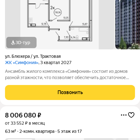
3D-тур
ул. Блюхера / ул. Трактовая
ЖК «Симфония»
, 3 квартал 2027
Ансамбль жилого комплекса «Симфония» состоит из домов
разной этажности, что позволяет обеспечить достаточное
количество света для всего двора. Мы заботимся о вашем
времени и предлагаем квартиры с уже готовой базовой
Позвонить
отделкой. Заезжайте и живите! ЖК
8 006 080
₽
от 33 552 ₽ в месяц
63 м²
2-комн. квартира
5 этаж из 17