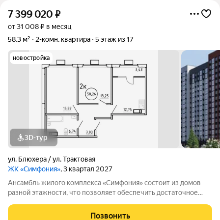
7 399 020
₽
от 31 008 ₽ в месяц
58,3 м²
2-комн. квартира
5 этаж из 17
новостройка
3D-тур
ул. Блюхера / ул. Трактовая
ЖК «Симфония»
, 3 квартал 2027
Ансамбль жилого комплекса «Симфония» состоит из домов
разной этажности, что позволяет обеспечить достаточное
количество света для всего двора. Мы заботимся о вашем
времени и предлагаем квартиры с уже готовой базовой
Позвонить