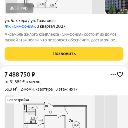
3D-тур
ул. Блюхера / ул. Трактовая
ЖК «Симфония»
, 3 квартал 2027
Ансамбль жилого комплекса «Симфония» состоит из домов
разной этажности, что позволяет обеспечить достаточное
количество света для всего двора. Мы заботимся о вашем
времени и предлагаем квартиры с уже готовой базовой
Позвонить
отделкой. Заезжайте и живите! ЖК
7 488 750
₽
от 31 384 ₽ в месяц
59,9 м²
2-комн. квартира
3 этаж из 17
новостройка