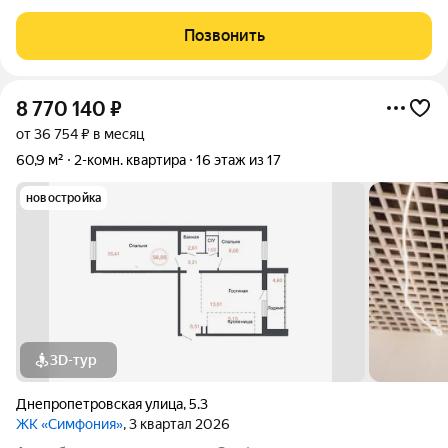
количество света для всего двора. Мы заботимся о вашем
времени и предлагаем квартиры с уже готовой базовой
Позвонить
отделкой. Заезжайте и живите! ЖК
8 770 140
₽
от 36 754 ₽ в месяц
60,9 м²
2-комн. квартира
16 этаж из 17
новостройка
3D-тур
Днепропетровская улица
,
5.3
ЖК «Симфония»
, 3 квартал 2026