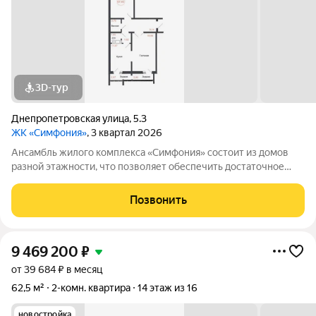
3D-тур
Днепропетровская улица
,
5.3
ЖК «Симфония»
, 3 квартал 2026
Ансамбль жилого комплекса «Симфония» состоит из домов
разной этажности, что позволяет обеспечить достаточное
количество света для всего двора. Мы заботимся о вашем
времени и предлагаем квартиры с уже готовой базовой
Позвонить
отделкой. Заезжайте и живите! ЖК
9 469 200
₽
от 39 684 ₽ в месяц
62,5 м²
2-комн. квартира
14 этаж из 16
новостройка