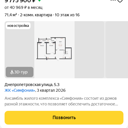
9 775 900
₽
от 40 969 ₽ в месяц
71,4 м²
2-комн. квартира
10 этаж из 16
новостройка
3D-тур
Днепропетровская улица
,
5.3
ЖК «Симфония»
, 3 квартал 2026
Ансамбль жилого комплекса «Симфония» состоит из домов
разной этажности, что позволяет обеспечить достаточное
количество света для всего двора. Мы заботимся о вашем
времени и предлагаем квартиры с уже готовой базовой
Позвонить
отделкой. Заезжайте и живите! ЖК