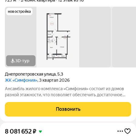
72,1 м²
2-комн. квартира
12 этаж из 16
новостройка
3D-тур
Днепропетровская улица
,
5.3
ЖК «Симфония»
, 3 квартал 2026
Ансамбль жилого комплекса «Симфония» состоит из домов
разной этажности, что позволяет обеспечить достаточное
количество света для всего двора. Мы заботимся о вашем
времени и предлагаем квартиры с уже готовой базовой
Позвонить
отделкой. Заезжайте и живите! ЖК
8 081 652
₽