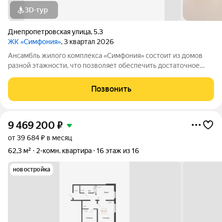
3D-тур
Днепропетровская улица
,
5.3
ЖК «Симфония»
, 3 квартал 2026
Ансамбль жилого комплекса «Симфония» состоит из домов
разной этажности, что позволяет обеспечить достаточное
количество света для всего двора. Мы заботимся о вашем
времени и предлагаем квартиры с уже готовой базовой
Позвонить
отделкой. Заезжайте и живите! ЖК
9 469 200
₽
от 39 684 ₽ в месяц
62,3 м²
2-комн. квартира
16 этаж из 16
новостройка