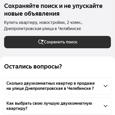
Сохраняйте поиск и не упускайте
новые объявления
Купить квартиру, новостройки, 2-комн.,
Днепропетровская улица в Челябинске
Сохранить поиск
Остались вопросы?
Сколько двухкомнатных квартир в продаже
на улице Днепропетровская в Челябинске ?
На Яндекс Недвижимости в продаже на улице 
Днепропетровская в Челябинске 34 двухкомнатных 
Как выбрать свою лучшую двухкомнатную
квартиру?
квартиры 34 объявления от застройщиков