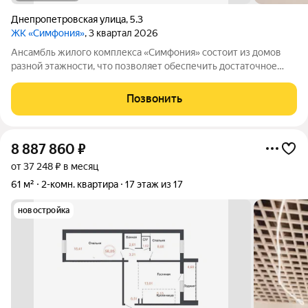
Днепропетровская улица
,
5.3
ЖК «Симфония»
, 3 квартал 2026
Ансамбль жилого комплекса «Симфония» состоит из домов
разной этажности, что позволяет обеспечить достаточное
количество света для всего двора. Мы заботимся о вашем
времени и предлагаем квартиры с уже готовой базовой
Позвонить
отделкой. Заезжайте и живите! ЖК
8 887 860
₽
от 37 248 ₽ в месяц
61 м²
2-комн. квартира
17 этаж из 17
новостройка