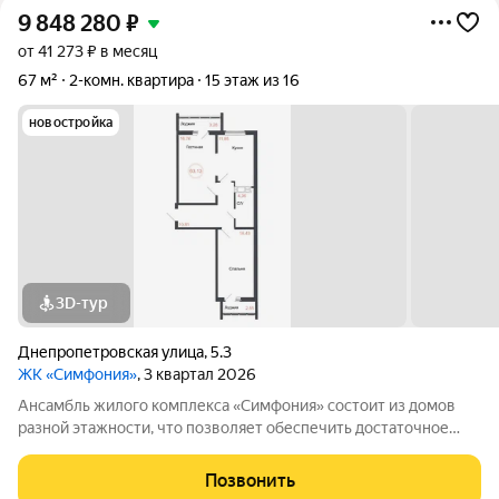
9 848 280
₽
от 41 273 ₽ в месяц
67 м²
2-комн. квартира
15 этаж из 16
новостройка
3D-тур
Днепропетровская улица
,
5.3
ЖК «Симфония»
, 3 квартал 2026
Ансамбль жилого комплекса «Симфония» состоит из домов
разной этажности, что позволяет обеспечить достаточное
количество света для всего двора. Мы заботимся о вашем
времени и предлагаем квартиры с уже готовой базовой
Позвонить
отделкой. Заезжайте и живите! ЖК