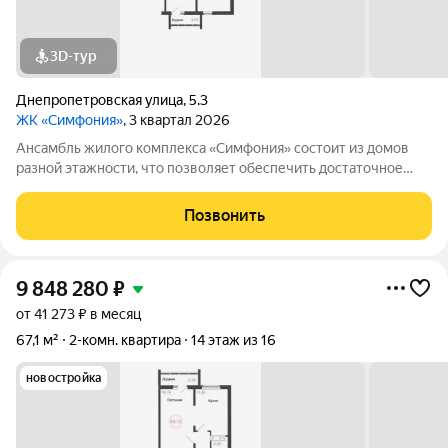
3D-тур
Днепропетровская улица
,
5.3
ЖК «Симфония»
, 3 квартал 2026
Ансамбль жилого комплекса «Симфония» состоит из домов
разной этажности, что позволяет обеспечить достаточное
количество света для всего двора. Мы заботимся о вашем
времени и предлагаем квартиры с уже готовой базовой
Позвонить
отделкой. Заезжайте и живите! ЖК
9 848 280
₽
от 41 273 ₽ в месяц
67,1 м²
2-комн. квартира
14 этаж из 16
новостройка