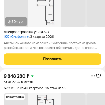
3D-тур
Днепропетровская улица
,
5.3
ЖК «Симфония»
, 3 квартал 2026
Ансамбль жилого комплекса «Симфония» состоит из домов
разной этажности, что позволяет обеспечить достаточное
количество света для всего двора. Мы заботимся о вашем
времени и предлагаем квартиры с уже готовой базовой
Позвонить
отделкой. Заезжайте и живите! ЖК
9 848 280
₽
от 41 273 ₽ в месяц
67,3 м²
2-комн. квартира
16 этаж из 16
новостройка