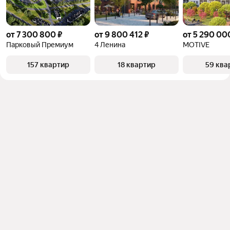
от 7 300 800 ₽
от 9 800 412 ₽
от 5 290 00
Парковый Премиум
4 Ленина
MOTIVE
157 квартир
18 квартир
59 ква