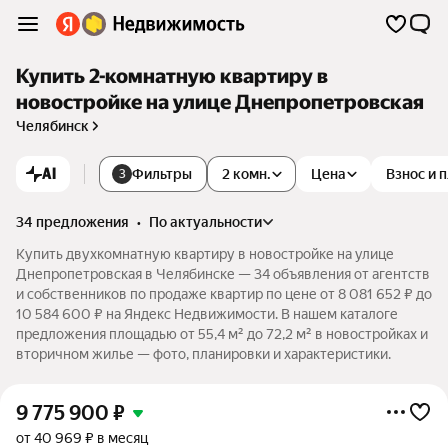
Купить 2-комнатную квартиру в
новостройке на улице Днепропетровская
Челябинск
AI
Фильтры
2 комн.
Цена
Взнос и 
3
34 предложения
•
по актуальности
Купить двухкомнатную квартиру в новостройке на улице
Днепропетровская в Челябинске — 34 объявления от агентств
и собственников по продаже квартир по цене от 8 081 652 ₽ до
10 584 600 ₽ на Яндекс Недвижимости. В нашем каталоге
предложения площадью от 55,4 м² до 72,2 м² в новостройках и
вторичном жилье — фото, планировки и характеристики.
9 775 900
₽
от 40 969 ₽ в месяц