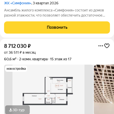
ЖК «Симфония»
, 3 квартал 2026
Ансамбль жилого комплекса «Симфония» состоит из домов
разной этажности, что позволяет обеспечить достаточное
количество света для всего двора. Мы заботимся о вашем
времени и предлагаем квартиры с уже готовой базовой
Позвонить
отделкой. Заезжайте и живите! ЖК
8 712 030
₽
от 36 511 ₽ в месяц
60,6 м²
2-комн. квартира
15 этаж из 17
новостройка
3D-тур