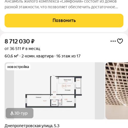
Ансамбль жилого комплекса «Симфония» состоит из домов
разной этажности, что позволяет обеспечить достаточное
количество света для всего двора. Мы заботимся о вашем
времени и предлагаем квартиры с уже готовой базовой
Позвонить
отделкой. Заезжайте и живите! ЖК
8 712 030
₽
от 36 511 ₽ в месяц
60,6 м²
2-комн. квартира
16 этаж из 17
новостройка
3D-тур
Днепропетровская улица
,
5.3