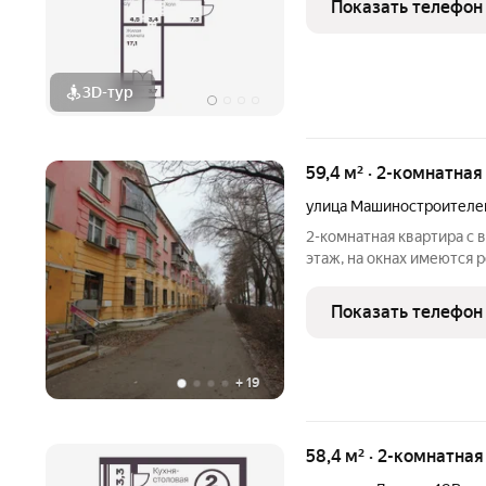
Показать телефон
3D-тур
59,4 м² · 2-комнатная
улица Машиностроителе
2-комнатная квартира с 
этаж, на окнах имеются 
площадь квартиры 59,4 кв.
санузел Всё рядом: - шк
Показать телефон
сады
+
19
58,4 м² · 2-комнатная