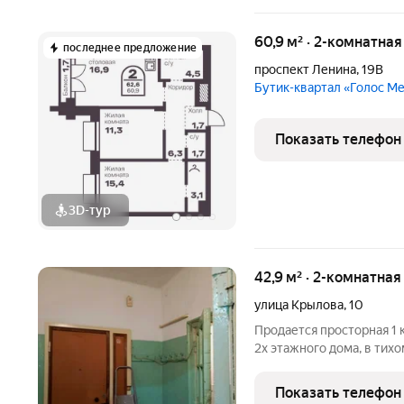
60,9 м² · 2-комнатная
последнее предложение
проспект Ленина
,
19В
Бутик-квартал «Голос М
Показать телефон
3D-тур
42,9 м² · 2-комнатная
улица Крылова
,
10
Продается просторная 1 к
2х этажного дома, в тихо
диван, кресло, шкаф, та
хранения. Кухня- гостиная
Показать телефон