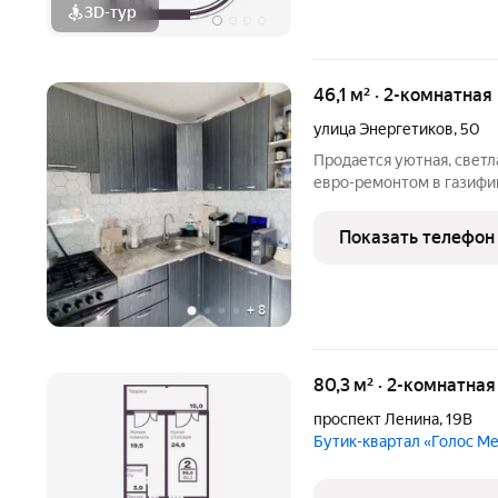
3D-тур
46,1 м² · 2-комнатная
улица Энергетиков
,
50
Продается уютная, светл
евро-ремонтом в газифицированном
без единого вложения! И
комфорт, приватность и н
Показать телефон
квартире уже
+
8
80,3 м² · 2-комнатная
проспект Ленина
,
19В
Бутик-квартал «Голос М