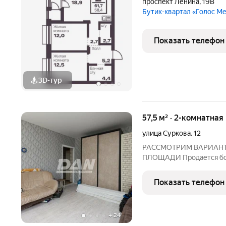
проспект Ленина
,
19В
Бутик-квартал «Голос М
Показать телефон
3D-тур
57,5 м² · 2-комнатная
улица Суркова
,
12
РАССМОТРИМ ВАРИАНТ
ПЛОЩАДИ Продается бол
Ленинского района ул. Су
-Просторные раздельные 
Показать телефон
позволяют свободно раз
+
24