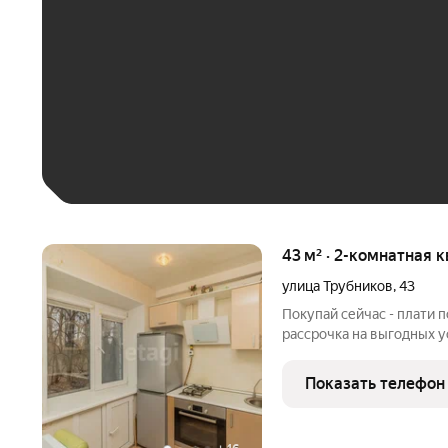
До 30 тыс. ₽
До 50 тыс. ₽
До 70 тыс. ₽
Больше 100 тыс. ₽
43 м² · 2-комнатная к
улица Трубников
,
43
Покупай сейчас - плати 
рассрочка на выгодных у
комнатная квартира в ти
теплая! Сделан отличный
Показать телефон
квартире