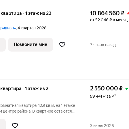
10 864 560
₽
 квартира · 1 этаж из 22
от 52 046 ₽ в месяц
еридиан»
, 4 квартал 2028
Позвоните мне
7 часов назад
2 550 000
₽
 квартира · 1 этаж из 2
59 441 ₽ за м²
омнатная квартира 42,9 кв.м. на 1 этаже
м центре района. В квартире остаются
кже есть 2 действующих подпола для
 14 кв.м., зал 18,5 кв.м. с застекленной
3 июля 2026