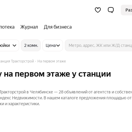
Ра
потека
Журнал
Для бизнеса
ройки
2 комн.
Цена
анция Тракторстрой
На первом этаже
 на первом этаже у станции
Тракторстрой в Челябинске — 28 объявлений от агентств и собстве
 Яндекс Недвижимости. В нашем каталоге предложения площадью от
ки и характеристики.