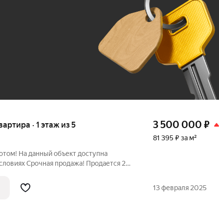
До 100 тыс. ₽
3 500 000
₽
вартира · 1 этаж из 5
81 395 ₽ за м²
потом! На данный объект доступна
словиях Срочная продажа! Продается 2
хом месте! Квартира торцевая , но очень
 ремонт. Тихие, адекватные соседи. В
13 февраля 2025