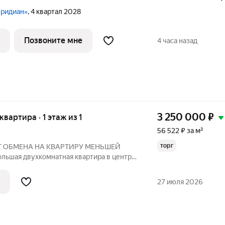
еридиан»
, 4 квартал 2028
Позвоните мне
4 часа назад
3 250 000
₽
 квартира · 1 этаж из 1
56 522 ₽ за м²
торг
 ОБМЕНА НА КВАРТИРУ МЕНЬШЕЙ
ьшая двухкомнатная квартира в центре
ркова, 12! Характеристика квартиры:
комнаты площадью 20,5 и 15,3 кв.м
27 июля 2026
местить