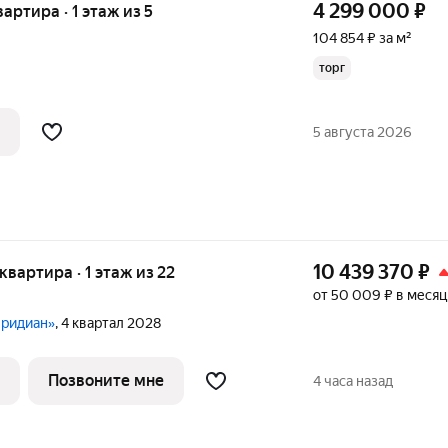
4 299 000
₽
вартира · 1 этаж из 5
104 854 ₽ за м²
торг
5 августа 2026
10 439 370
₽
 квартира · 1 этаж из 22
от 50 009 ₽ в месяц
еридиан»
, 4 квартал 2028
Позвоните мне
4 часа назад