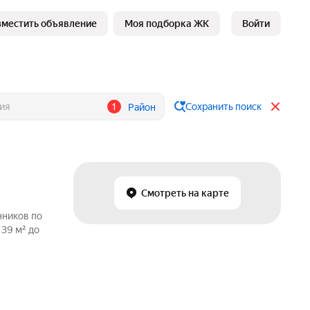
зместить объявление
Моя подборка ЖК
Войти
1
Сохранить поиск
Район
Смотреть на карте
нников по
 39 м² до