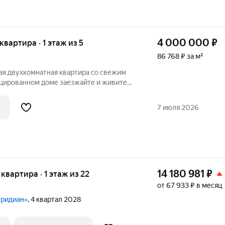
4 000 000
₽
 квартира · 1 этаж из 5
86 768 ₽ за м²
ая двухкомнатная квартира со свежим
 доме заезжайте и живите
деальный вариант для тех, кто ценит
е хочет тратить месяцы на ремонт. В
7 июля 2026
14 180 981
₽
 квартира · 1 этаж из 22
от 67 933 ₽ в месяц
еридиан»
, 4 квартал 2028