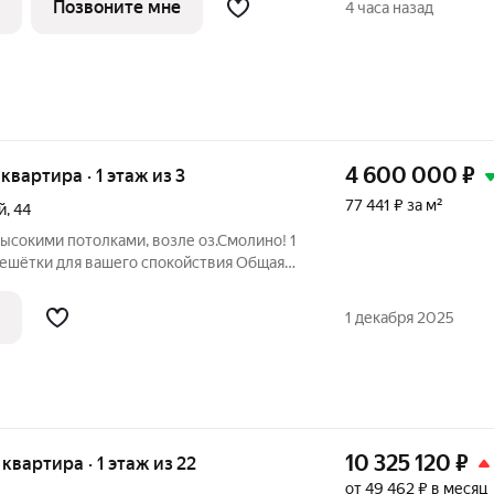
Позвоните мне
4 часа назад
4 600 000
₽
 квартира · 1 этаж из 3
77 441 ₽ за м²
й
,
44
высокими потолками, возле оз.Смолино! 1
решётки для вашего спокойствия Общая
м.: - кухня 9,7 кв.м. - раздельный
олы, лицей №77 и РЖД лицей №4, детские
1 декабря 2025
10 325 120
₽
 квартира · 1 этаж из 22
от 49 462 ₽ в месяц