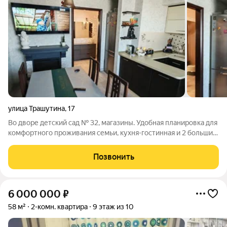
улица Трашутина
,
17
Во дворе детский сад № 32, магазины. Удобная планировка для
комфортного проживания семьи, кухня-гостинная и 2 больших
спальни, гардеробная комната и ванная с окном. В
собственности более 5 лет, без залогов, без обременений.
Позвонить
Чистая продажа, без
6 000 000
₽
58 м²
2-комн. квартира
9 этаж из 10