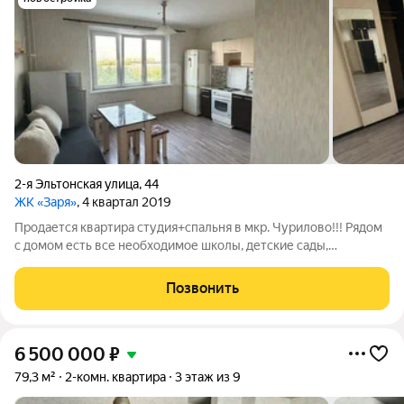
2-я Эльтонская улица
,
44
ЖК «Заря»
, 4 квартал 2019
Продается квартира студия+спальня в мкр. Чурилово!!! Рядом
с домом есть все необходимое школы, детские сады,
остановка общественного транспорта, набережная с пляжем.
Планировка квартиры студия+спальня, обе комнаты
Позвонить
просторные и большие, большой
6 500 000
₽
79,3 м²
2-комн. квартира
3 этаж из 9