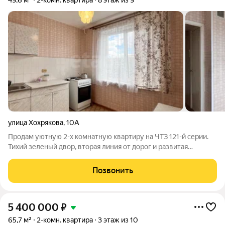
49,6 м²
2-комн. квартира
8 этаж из 9
улица Хохрякова
,
10А
Продам уютную 2-х комнатную квартиру на ЧТЗ 121-й серии.
Тихий зеленый двор, вторая линия от дорог и развитая
инфраструктура. О КВАРТИРЕ (49,6м2): Классическая двушка
любимой многими 121-й серии. Главный козырь раздельные
Позвонить
комнаты. В просторном зале
5 400 000
₽
65,7 м²
2-комн. квартира
3 этаж из 10