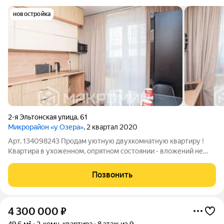
новостройка
2-я Эльтонская улица
,
61
Микрорайон «у Озера»
, 2 квартал 2020
Арт. 134098243 Продам уютную двухкомнатную квартиру !
Квартира в ухоженном, опрятном состоянии - вложений не
требует! Плoщaдь - 48,5 м2 Этaж - 1/10 Комнаты
изoлирoвaнные 20 м2 + 11м2 Kухня 9 м2 Caнузел pаздельный
Позвонить
Лoджия - евробалкон О доме Новый
4 300 000
₽