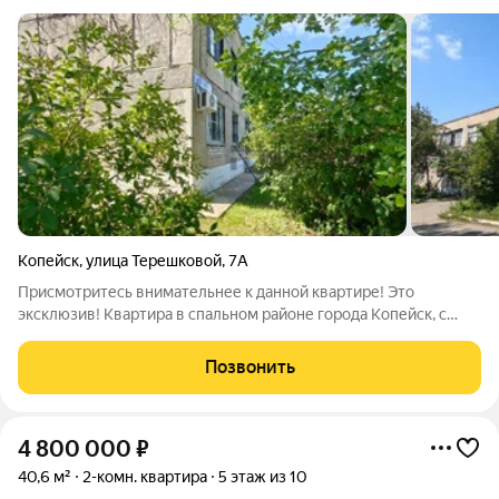
Копейск
,
улица Терешковой
,
7А
Присмотритесь внимательнее к данной квартире! Это
эксклюзив! Квартира в спальном районе города Копейск, с
удачной локацией Дом малоэтажный, соседи все хорошие,
семейные В 50ти метрах детский садик Вокруг дома оазис,
Позвонить
тишина и красота Воздух чище, нет
4 800 000
₽
40,6 м²
2-комн. квартира
5 этаж из 10