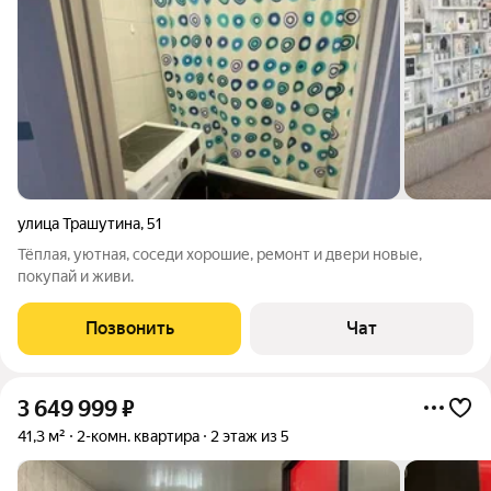
улица Трашутина
,
51
Тёплая, уютная, соседи хорошие, ремонт и двери новые,
покупай и живи.
Позвонить
Чат
3 649 999
₽
41,3 м²
2-комн. квартира
2 этаж из 5