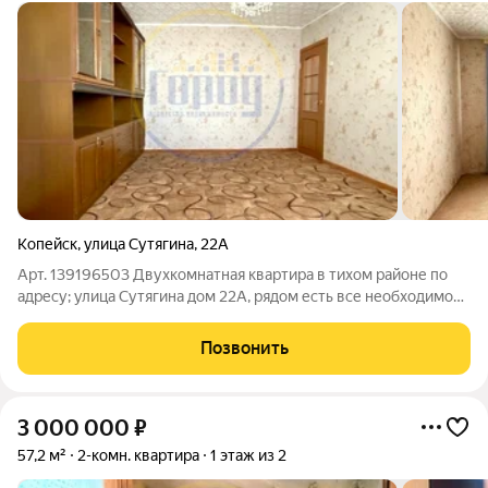
Копейск
,
улица Сутягина
,
22А
Арт. 139196503 Двухкомнатная квартира в тихом районе по
адресу; улица Сутягина дом 22А, рядом есть все необходимое
для комфортного проживания. Отличный вариант для большой
и дружной семьи. Площадь 54,8 кв.м, расположена на 1 этаже 5
Позвонить
этажного
3 000 000
₽
57,2 м²
2-комн. квартира
1 этаж из 2