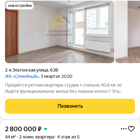
новостройка
2-я Эльтонская улица
,
63В
ЖК «Семейный»
, 3 квартал 2020
Продаётся уютная квартира: студия + спальня, 40,6 кв. м!
Ищете функциональное жильё без лишних хлопот? Эта
квартира отличный вариант: пространство грамотно
зонировано, а косметический ремонт позволяет сразу въехать
Позвонить
или выгодно сдать в аренду.
2 800 000
₽
44 м²
2-комн. квартира
4 этаж из 5