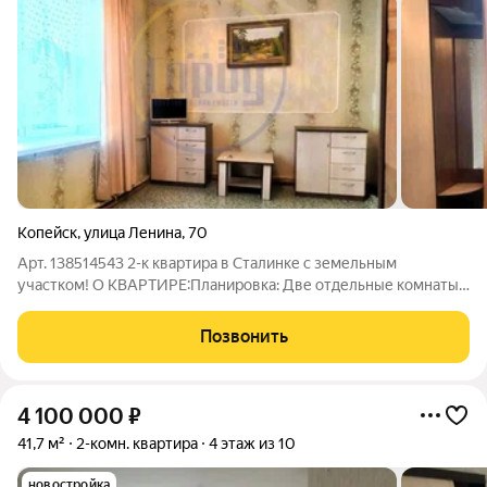
Копейск
,
улица Ленина
,
70
Арт. 138514543 2-к квартира в Сталинке с земельным
участком! О КВАРТИРЕ:Планировка: Две отдельные комнаты,
25 и 14 кв. м. Свет и уют: Окна на разные стороны (восток и
запад). В зале установлено сразу два окна, что дает больше
Позвонить
света. Тепло: Дом очень
4 100 000
₽
41,7 м²
2-комн. квартира
4 этаж из 10
новостройка