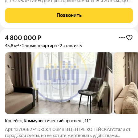
д. 7. О КВАРТИРЕ: Две просторные комнаты 15 и 20 кв.м., кухня
8 кв.м., санузел раздельный, кухонный гарнитур и мебель в
подарок! О МЕСТОПОЛОЖЕНИИ: Дом находится далеко от
Позвонить
дороги, тихий
4 800 000
₽
45,8 м²
2-комн. квартира
2 этаж из 5
Копейск
,
Коммунистический проспект
,
11Г
Арт. 137066274 ЭКСКЛЮЗИВ В ЦЕНТРЕ КОПЕЙСКА!Устали от
городской суеты, но не хотите жертвовать удобствами