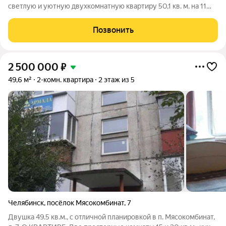
светлую и уютную двухкомнатную квартиру 50,1 кв. м. на 11
этаже 14-этажного дома (2013 года постройки) с панорамным
видом на озеро. Комнаты просторные 18 и 11 кв. м, кухня 9 кв.
Позвонить
м. В подарок новым
2 500 000
₽
49,6 м²
2-комн. квартира
2 этаж из 5
Челябинск
,
посёлок Мясокомбинат
,
7
Двушка 49.5 кв.м., с отличной планировкой в п. Мясокомбинат,