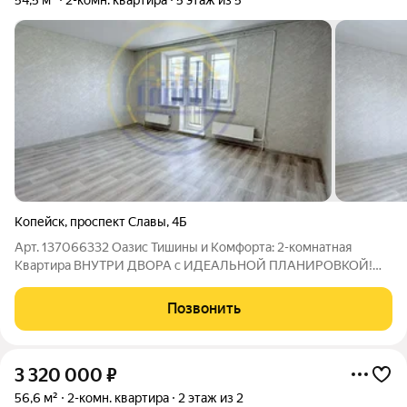
54,5 м²
2-комн. квартира
5 этаж из 5
Копейск
,
проспект Славы
,
4Б
Арт. 137066332 Оазис Тишины и Комфорта: 2-комнатная
Квартира ВНУТРИ ДВОРА с ИДЕАЛЬНОЙ ПЛАНИРОВКОЙ!
Устали от уличного шума и ищете квартиру, где каждый уголок
наполнен светом и спокойствием? Ваша мечта становится
Позвонить
реальностьюПредставляем вашему
3 320 000
₽
56,6 м²
2-комн. квартира
2 этаж из 2