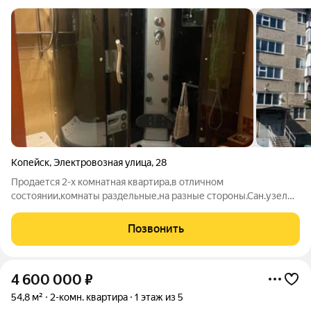
Копейск
,
Электровозная улица
,
28
Продается 2-х комнатная квартира,в отличном
состоянии,комнаты раздельные,на разные стороны.Сан.узел
большой,совмещенный.Установлена душевая кабина с
высоким поддоном.Балкон застеклен евро,оборудован
Позвонить
полками.Развитая инфраструктура,в шаговом доступе
4 600 000
₽
54,8 м²
2-комн. квартира
1 этаж из 5