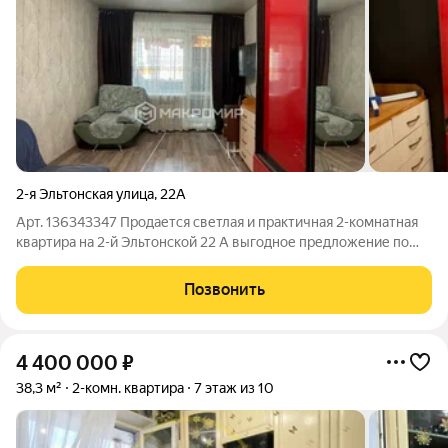
2-я Эльтонская улица
,
22А
Арт. 136343347 Продается светлая и практичная 2-комнатная
квартира на 2-й Эльтонской 22 А выгодное предложение по
цене и готовности сделки. Квартира площадью 41,3 м с
изолированными комнатами (жилая 30 м) расположена на
Позвонить
комфортном 2-м этаже
4 400 000
₽
38,3 м²
2-комн. квартира
7 этаж из 10