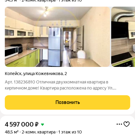
54,5 м²
2-комн. квартира
1 этаж из 10
Копейск
,
улица Кожевникова
,
2
Арт. 138236810 Отличная двухкомнатная квартира в
кирпичном доме! Квартира расположена по адресу Ул.
Кожевникова д.2. Предлагается светлая, теплая
двухкомнатная квартира общей площадью 55 кв.м. В квартире
Позвонить
выполнен качественный ремонт - это позволяет
4 597 000
₽
48,5 м²
2-комн. квартира
1 этаж из 10