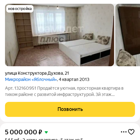
новостройка
улица Конструктора Духова
,
21
Микрорайон «Яблочный»
, 4 квартал 2013
Арт. 132160951 Продаётся уютная, просторная квартира в
тихом районе с развитой инфраструктурой. 3й этаж
оптимальный выбор для комфортного проживания (без
сложностей с лифтом, вдали от уличного шума). Ключевые
Позвонить
преимущества: Просторная планировка
5 000 000
₽