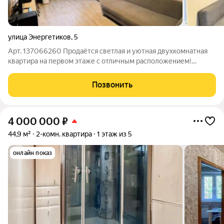
улица Энергетиков
,
5
Арт. 137066260 Продаётся светлая и уютная двухкомнатная
квартира на первом этаже с отличным расположением!
Просторная и удобная планировка: две отдельные комнаты,
просторная кухня, вместительная прихожая и коридор,
Позвонить
застекленный балкон. Косметический
4 000 000
₽
44,9 м²
2-комн. квартира
1 этаж из 5
онлайн показ