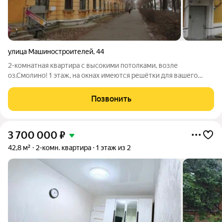
улица Машиностроителей
,
44
2-комнатная квартира с высокими потолками, возле
оз.Смолино! 1 этаж, на окнах имеются решётки для вашего
спокойствия Общая площадь квартиры 59,4 кв.м.: - кухня 9,7
кв.м. - раздельный санузел Всё рядом: - школы, лицей №77 и
Позвонить
РЖД лицей №4, детские сады
3 700 000
₽
42,8 м²
2-комн. квартира
1 этаж из 2