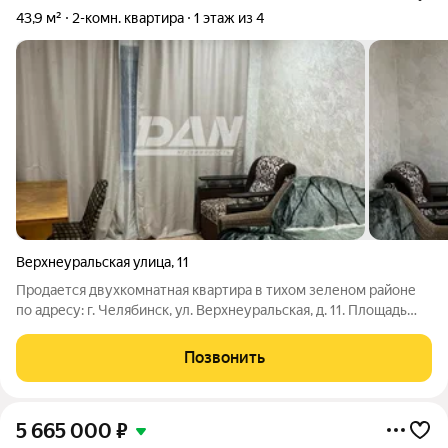
43,9 м²
2-комн. квартира
1 этаж из 4
Верхнеуральская улица
,
11
Продается двухкомнатная квартира в тихом зеленом районе
по адресу: г. Челябинск, ул. Верхнеуральская, д. 11. Площадь
43.9 кв м (кухня -6кв, комнаты 12.4+15 Кв м). Расположена на
первом этаже 4х-этажного дома. Выгодный вариант для
Позвонить
молодых семей с
5 665 000
₽