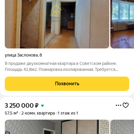
улица Заслонова
,
8
В продаже двухкомнатная квартира в Советском районе.
Площадь 42,8м2. Планировка изолированная. Требуется
косметический ремонт. Частично установлены евроокна, два
окна из трех. Есть шкаф купе. Санузел совмещен. Квартира
Позвонить
тёплая. Дом двухэтажный.
3 250 000
₽
57,5 м²
2-комн. квартира
1 этаж из 1