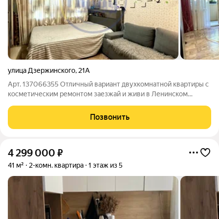
улица Дзержинского
,
21А
Арт. 137066355 Отличный вариант двухкомнатной квартиры с
косметическим ремонтом заезжай и живи в Ленинском
районе Челябинска (пересечение улиц Дзержинского и Лизы
Чайкиной).Дом кирпичный, 1973 года, высокий первый этаж
Позвонить
очень удобно для семей с
4 299 000
₽
41 м²
2-комн. квартира
1 этаж из 5