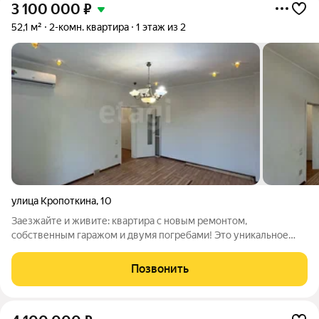
3 100 000
₽
52,1 м²
2-комн. квартира
1 этаж из 2
улица Кропоткина
,
10
Заезжайте и живите: квартира с новым ремонтом,
собственным гаражом и двумя погребами! Это уникальное
предложение для тех, кто ищет готовое жилье без
дополнительных вложений и забот о хранении вещей. Почему
Позвонить
стоит выбрать именно эту квартиру: Свежий