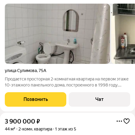
улица Сулимова
,
75А
Продается просторная 2-комнатная квартира на первом этаже
10-этажного панельного дома, построенного в 1998 году.
Общая площадь квартиры составляет 73.6 кв. м, а кухня
порадует вас простором в 16.4 кв. м. В квартире выполнен
Позвонить
Чат
косметический ремонт, что
3 900 000
₽
44 м²
2-комн. квартира
1 этаж из 5