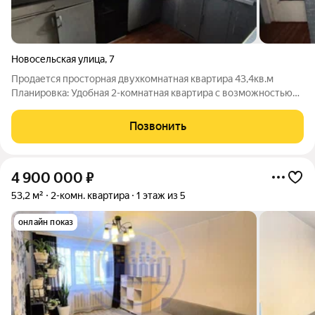
Новосельская улица
,
7
Продается просторная двухкомнатная квартира 43,4кв.м
Планировка: Удобная 2-комнатная квартира с возможностью
перепланировки под ваши нужды. Потенциал: Квартира
требует ремонта, но это отличная возможность сделать все по
Позвонить
своему вкусу, без
4 900 000
₽
53,2 м²
2-комн. квартира
1 этаж из 5
онлайн показ