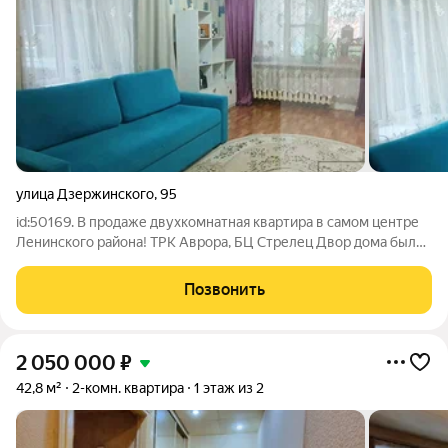
улица Дзержинского
,
95
id:50169. В продаже двухкомнатная квартира в самом центре
Ленинского района! ТРК Аврора, БЦ Стрелец Двор дома был
благоустроен по нацпроекту «Формирование комфортной
городской среды»! Квартира общей площадью 44 кв.м.,
Позвонить
комнаты смежные, можно сделать
2 050 000
₽
42,8 м²
2-комн. квартира
1 этаж из 2