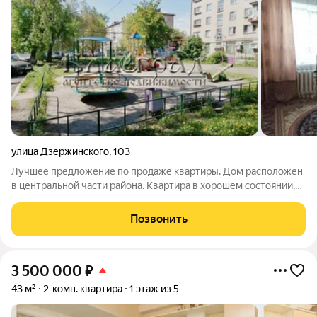
улица Дзержинского
,
103
Лучшее предложение по продаже квартиры. Дом расположен
в центральной части района. Квартира в хорошем состоянии,
чистая и опрятная, выполнен косметический ремонт. Окна
выходят во двор. Смежные комнаты. Потолок выровнен и
Позвонить
окрашен. Все окна
3 500 000
₽
43 м²
2-комн. квартира
1 этаж из 5