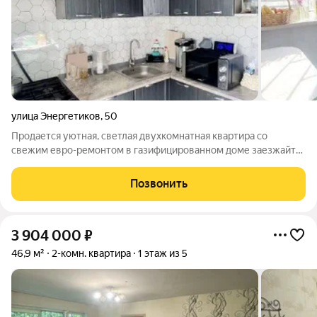
улица Энергетиков
,
50
Продается уютная, светлая двухкомнатная квартира со
свежим евро-ремонтом в газифицированном доме заезжайте
и живите без единого вложения! Идеальный вариант для тех,
кто ценит комфорт, приватность и не хочет тратить месяцы на
Позвонить
ремонт. В квартире уже
3 904 000
₽
46,9 м²
2-комн. квартира
1 этаж из 5