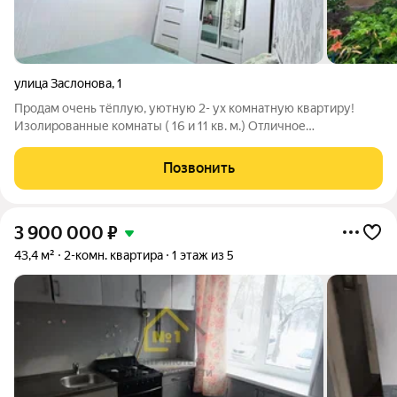
улица Заслонова
,
1
Продам очень тёплую, уютную 2- ух комнатную квартиру!
Изолированные комнаты ( 16 и 11 кв. м.) Отличное
местоположение ( тишина, хорошая атмосфера) В квартире
выполнен ремонт. Установлены качественные евро окна.
Позвонить
Новая металлическая современная входная
3 900 000
₽
43,4 м²
2-комн. квартира
1 этаж из 5