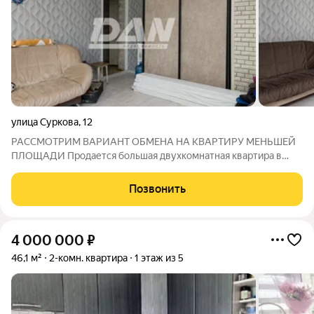
улица Суркова
,
12
РАССМОТРИМ ВАРИАНТ ОБМЕНА НА КВАРТИРУ МЕНЬШЕЙ
ПЛОЩАДИ Продается большая двухкомнатная квартира в
центре Ленинского района ул. Суркова, 12! Характеристика
квартиры: -Просторные раздельные комнаты площадью 20,5 и
Позвонить
15,3 кв.м позволяют свободно разместить
4 000 000
₽
46,1 м²
2-комн. квартира
1 этаж из 5