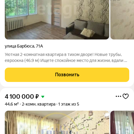
улица Барбюса
,
71А
Уютная 2-комнатная квартира в тихом дворе! Новые трубы,
евроокна (46.9 м) Ищете спокойное место для жизни, вдали от
городского шума и выхлопных газов? Эта светлая и теплая
квартира расположена в глубине двора, где царит тишина, а из
Позвонить
окон открывается
4 100 000
₽
44,6 м²
2-комн. квартира
1 этаж из 5