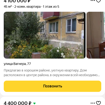
4 100 000
₽
45 м²
2-комн. квартира
1 этаж из 5
улица Вагнера
,
77
Предлагаю в хорошем районе, уютную квартиру. Дом
расположен в центре района, в окружении всей необходимой
инфраструктуры. Квартира в хорошем состоянии, выполнен
свежий ремонт. Есть возвожность сделать квартиру для себя,
Позвонить
а не переплачивать за чужой
4 400 000
₽