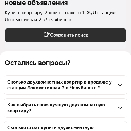
новые объявления
Купить квартиру, 2-комн., этаж: от 1, Ж/Д станция:
Локомотивная-2 в Челябинске
Сохранить поиск
Остались вопросы?
Сколько двухкомнатных квартир в продаже у
станции Локомотивная-2 в Челябинске ?
На Яндекс Недвижимости в продаже у станции 
Локомотивная-2 в Челябинске 26 двухкомнатных 
Как выбрать свою лучшую двухкомнатную
квартиру?
квартир, из них 26 объявлений от агентств
Чтобы купить 2-комнатную квартиру на первом 
этаже у станции Локомотивная-2, воспользуйтесь 
Сколько стоит купить двухкомнатную