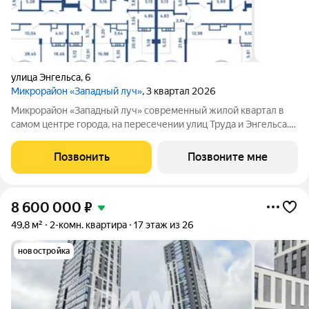
улица Энгельса
,
6
Микрорайон «Западный луч»
, 3 квартал 2026
Микрорайон «Западный луч» современный жилой квартал в
самом центре города, на пересечении улиц Труда и Энгельса.
Монолитно-каркасные высотные дома формируют
узнаваемый архитектурный облик и стали настоящим
Позвонить
Позвоните мне
украшением центральной части Челябинска.
8 600 000
₽
49,8 м²
2-комн. квартира
17 этаж из 26
новостройка