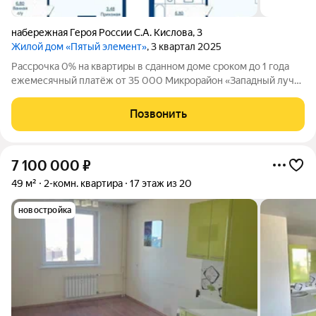
набережная Героя России С.А. Кислова
,
3
Жилой дом «Пятый элемент»
, 3 квартал 2025
Рассрочка 0% на квартиры в сданном доме сроком до 1 года
ежемесячный платёж от 35 000 Микрорайон «Западный луч»
современный жилой квартал в самом центре города, на
пересечении улиц Труда и Энгельса. Монолитно-каркасные
Позвонить
высотные дома формируют
7 100 000
₽
49 м²
2-комн. квартира
17 этаж из 20
новостройка