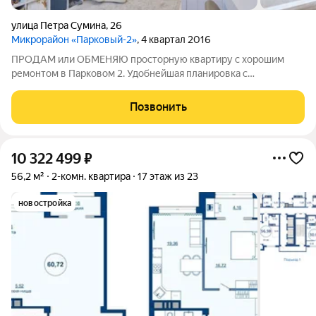
улица Петра Сумина
,
26
Микрорайон «Парковый-2»
, 4 квартал 2016
ПРОДАМ или ОБМЕНЯЮ просторную квартиру с хорошим
ремонтом в Парковом 2. Удобнейшая планировка с
раздельным санузлом и двумя гардеробными. Большая кухня
гостиная с балконом, просторная детская, и родительская
Позвонить
спальня со своим балконом и вторым окном.
10 322 499
₽
56,2 м²
2-комн. квартира
17 этаж из 23
новостройка