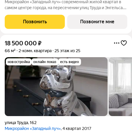
Микрорайон «Западный луч» современный жилой квартал в
самом центре города, на пересечении улиц Труда и Энгельса.
Монолитно-каркасные высотные дома формируют
узнаваемый архитектурный облик и стали настоящим
Позвонить
Позвоните мне
украшением центральной части Челябинска.
18 500 000
₽
66 м²
2-комн. квартира
25 этаж из 25
новостройка
онлайн показ
есть видео
улица Труда
,
162
Микрорайон «Западный луч»
, 4 квартал 2017