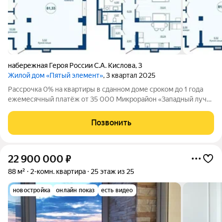
набережная Героя России С.А. Кислова
,
3
Жилой дом «Пятый элемент»
, 3 квартал 2025
Рассрочка 0% на квартиры в сданном доме сроком до 1 года
ежемесячный платёж от 35 000 Микрорайон «Западный луч»
современный жилой квартал в самом центре города, на
пересечении улиц Труда и Энгельса. Монолитно-каркасные
Позвонить
высотные дома формируют
22 900 000
₽
88 м²
2-комн. квартира
25 этаж из 25
новостройка
онлайн показ
есть видео