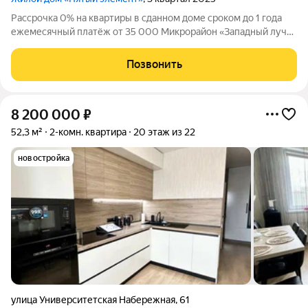
Рассрочка 0% на квартиры в сданном доме сроком до 1 года
ежемесячный платёж от 35 000 Микрорайон «Западный луч»
современный жилой квартал в самом центре города, на
пересечении улиц Труда и Энгельса. Монолитно-каркасные
Позвонить
высотные дома формируют
8 200 000
₽
52,3 м²
2-комн. квартира
20 этаж из 22
новостройка
улица Университетская Набережная
,
61