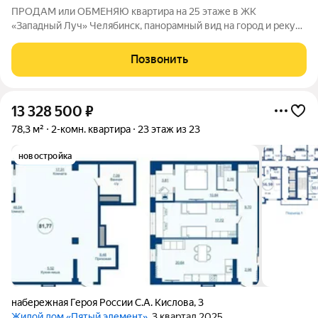
ПРОДАМ или ОБМЕНЯЮ квартира на 25 этаже в ЖК
«Западный Луч» Челябинск, панорамный вид на город и реку
Миасс Основные параметры: - Площадь: 66 м - Планировка: 2
смежно-изолированные комнаты (возможность раздельного
Позвонить
использования) - Этаж: 25/25
13 328 500
₽
78,3 м²
2-комн. квартира
23 этаж из 23
новостройка
набережная Героя России С.А. Кислова
,
3
Жилой дом «Пятый элемент»
, 3 квартал 2025