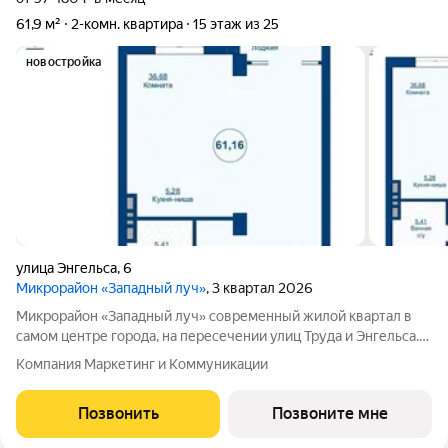
61,9 м²
2-комн. квартира
15 этаж из 25
новостройка
улица Энгельса
,
6
Микрорайон «Западный луч»
, 3 квартал 2026
Микрорайон «Западный луч» современный жилой квартал в
самом центре города, на пересечении улиц Труда и Энгельса.
Монолитно-каркасные высотные дома формируют
Компания Маркетинг и Коммуникации
узнаваемый архитектурный облик и стали настоящим
украшением центральной части Челябинска.
Позвонить
Позвоните мне