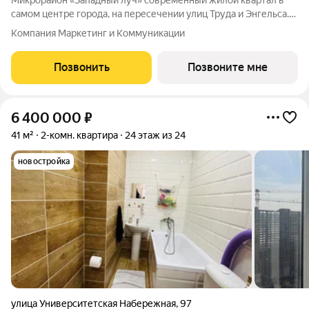
Микрорайон «Западный луч» современный жилой квартал в
самом центре города, на пересечении улиц Труда и Энгельса.
Монолитно-каркасные высотные дома формируют
Компания Маркетинг и Коммуникации
узнаваемый архитектурный облик и стали настоящим
украшением центральной части Челябинска.
Позвонить
Позвоните мне
6 400 000
₽
41 м²
2-комн. квартира
24 этаж из 24
новостройка
улица Университетская Набережная
,
97