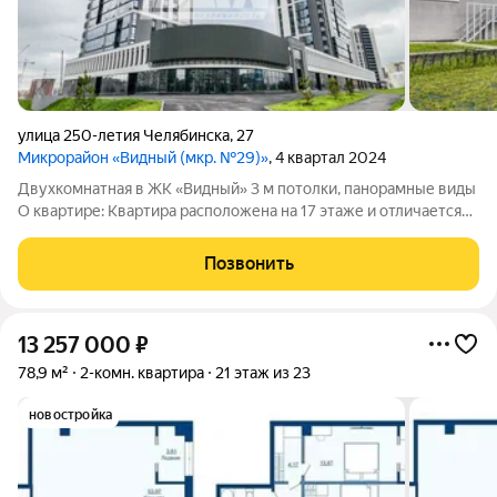
улица 250-летия Челябинска
,
27
Микрорайон «Видный (мкр. №29)»
, 4 квартал 2024
Двухкомнатная в ЖК «Видный» 3 м потолки, панорамные виды
О квартире: Квартира расположена на 17 этаже и отличается
превосходными видовыми характеристиками окна выходят как
во внутренний двор, так и на город, обеспечивая панорамный
Позвонить
обзор. Высота
13 257 000
₽
78,9 м²
2-комн. квартира
21 этаж из 23
новостройка