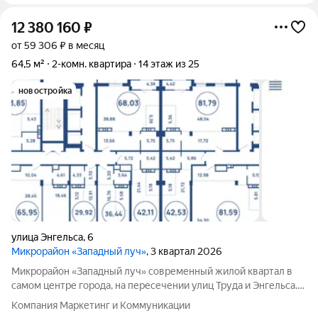
12 380 160
₽
от 59 306 ₽ в месяц
64,5 м²
2-комн. квартира
14 этаж из 25
новостройка
улица Энгельса
,
6
Микрорайон «Западный луч»
, 3 квартал 2026
Микрорайон «Западный луч» современный жилой квартал в
самом центре города, на пересечении улиц Труда и Энгельса.
Монолитно-каркасные высотные дома формируют
Компания Маркетинг и Коммуникации
узнаваемый архитектурный облик и стали настоящим