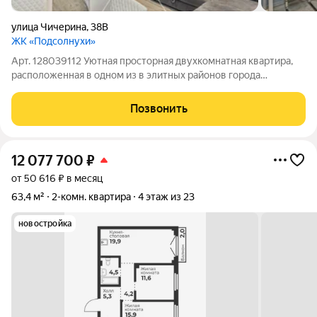
улица Чичерина
,
38В
ЖК «Подсолнухи»
Арт. 128039112 Уютная просторная двухкомнатная квартира,
расположенная в одном из в элитных районов города
Челябинска ЖК Подсолнухи, ждет своих новых хозяев!
Квартира общей площадью 53,7 кв.м. без учета балкона (
Позвонить
7,8кв.м.) Имеет очень удобную
12 077 700
₽
от 50 616 ₽ в месяц
63,4 м²
2-комн. квартира
4 этаж из 23
новостройка