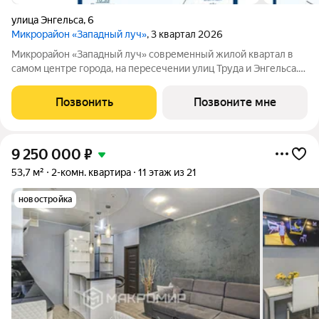
улица Энгельса
,
6
Микрорайон «Западный луч»
, 3 квартал 2026
Микрорайон «Западный луч» современный жилой квартал в
самом центре города, на пересечении улиц Труда и Энгельса.
Монолитно-каркасные высотные дома формируют
узнаваемый архитектурный облик и стали настоящим
Позвонить
Позвоните мне
украшением центральной части Челябинска.
9 250 000
₽
53,7 м²
2-комн. квартира
11 этаж из 21
новостройка