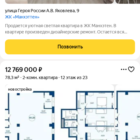
улица Героя России А.В. Яковлева
,
9
ЖК «Манхэттен»
Продается уютная светлая квартира в ЖК Манхэтен. В
квартире произведен дизайнерские ремонт. Остается вся
мебель, это кухонный гарнитур, стол со стульями, встроенная
кухонная техника (варочная панель, духовой шкаф, вытяжка,
Позвонить
посудомоечная машинка,
12 769 000
₽
78,3 м²
2-комн. квартира
12 этаж из 23
новостройка