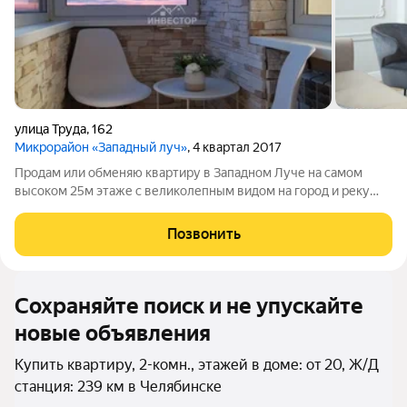
улица Труда
,
162
Микрорайон «Западный луч»
, 4 квартал 2017
Продам или обменяю квартиру в Западном Луче на самом
высоком 25м этаже с великолепным видом на город и реку
Миасс. Квартира с удобной планировкой; кухня гостиная и две
спальни. Два Балкона полностью утеплены и отделаны
Позвонить
декоративным камнем. Его можно
Сохраняйте поиск и не упускайте
новые объявления
Купить квартиру, 2-комн., этажей в доме: от 20, Ж/Д
станция: 239 км в Челябинске