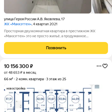
улица Героя России А.В. Яковлева
,
17
ЖК «Манхэттен»
, 4 квартал 2021
Просторная двухкомнатная квартира в престижном ЖК
«Манхэттен» это не просто жильё, а продуманное
пространство для комфортной жизни. Что особенно ценно в
квартире: Качественные материалы и профессиональный
Позвонить
подход. В отделке использованы надёжные
10 156 300
₽
от 48 653 ₽ в месяц
66 м²
2-комн. квартира
3 этаж из 25
новостройка