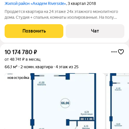
Жилой район «Академ Riverside»
, 3 квартал 2018
Продается квартира на 24 этаже 24х этажного монолитного
дома. Студия + спальня, комнаты изолированные. На полу
ламинат, санузел керамогранит, окна на балконе панорамные.
В квартире никто не прописан, документы к сделке готовы.
Позвонить
Чат
Все, что есть в
10 174 780
₽
от 48 741 ₽ в месяц
66,1 м²
2-комн. квартира
4 этаж из 25
новостройка