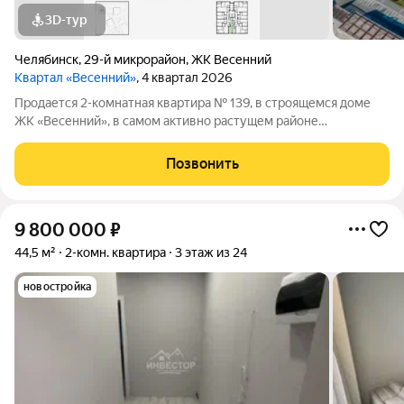
3D-тур
Челябинск
,
29-й микрорайон
,
ЖК Весенний
Квартал «Весенний»
, 4 квартал 2026
Продается 2-комнатная квартира № 139, в строящемся доме
ЖК «Весенний», в самом активно растущем районе
Челябинска, общей площадью 51.8 кв.м на 17 этаже в черновой
отделке, от проверенного застройщика Девелопер «Весна».
Позвонить
Девелопер «Весна» создает
9 800 000
₽
44,5 м²
2-комн. квартира
3 этаж из 24
новостройка