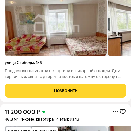
улица Свободы
,
159
Продам однокомнатную квартиру в шикарной локации. Дом
кирпичный, окна во двор и на восток и на южную сторону на
улицу. В квартире установлены евро окна, натяжные потолки,
постелен линолеум, ламинированные двери. Санузел в
Позвонить
кафеле. Остается кухонный
11 200 000
₽
46,8 м²
1-комн. квартира
4 этаж из 13
новостройка
онлайн показ