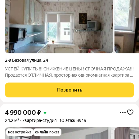
2-я Базовая улица
,
24
УСПЕЙ КУПИТЬ !!! СНИЖЕНИЕ ЦЕНЫ ! СРОЧНАЯ ПРОДАЖА!!!
Продается ОТЛИЧНАЯ, просторная однокомнатная квартира в
одноэтажном доме. В квартире выполнен качественный
ремонт : установлены пластиковые окна, натяжные потолки и
Позвонить
на полу линолеум на коммерческой
4 990 000
₽
24,2 м²
квартира-студия
10 этаж из 19
новостройка
онлайн показ