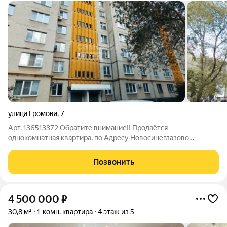
улица Громова
,
7
Арт. 136513372 Обратите внимание!! Продаётся
однокомнатная квартира, по Адресу Новосинеглазово
(микрорайон Новосинеглазовский, Советский район
Челябинска) по адресу ул. Громова, 7 площадью 33,1 м на 9
Позвонить
этаже 9-этажного панельного дома. Основные
4 500 000
₽
30,8 м²
1-комн. квартира
4 этаж из 5