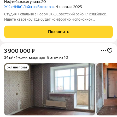
Нефтебазовая улица
,
20
ЖК «НИКС Лайн на Блюхера»
, 4 квартал 2025
Студия + спальня в новом ЖК, Советский район, Челябинск.
Ищете квартиру, где будет комфортно и спокойно?
Предлагаем отличный вариант в современном жилом
комплексе студия плюс отдельная спальня: удобно зонировать
Позвонить
пространство, хватит места и для
3 900 000
₽
34 м²
1-комн. квартира
5 этаж из 10
онлайн показ