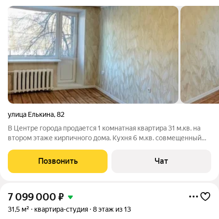
улица Елькина
,
82
В Центре города продается 1 комнатная квартира 31 м.кв. на
втором этаже кирпичного дoма. Кухня 6 м.кв. совмещенный
санузел, балкон. В комнате установлены шкафы для хранения
вещей. Школа, гимназия, садик, Ж/Д и автовокзал в шаговой
Позвонить
Чат
доступности. Рядом
7 099 000
₽
31,5 м²
квартира-студия
8 этаж из 13