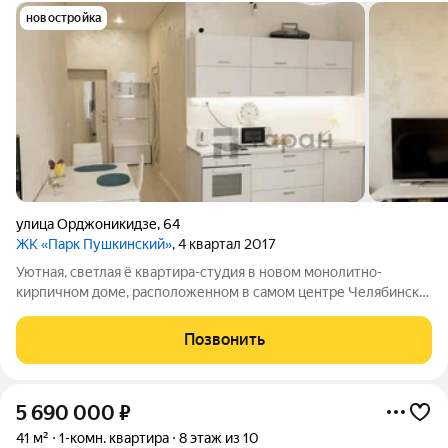
новостройка
улица Орджоникидзе
,
64
ЖК «Парк Пушкинский»
, 4 квартал 2017
Уютная, светлая ё квартира-студия в новом монолитно-
кирпичном доме, расположенном в самом центре Челябинска,
по соседству с парком Пушкина. Информация о доме: - Дом
монолитно-каркасный, построен в 2017 году - В квартирах
Позвонить
выполнена горизонтальная
5 690 000
₽
41 м²
1-комн. квартира
8 этаж из 10