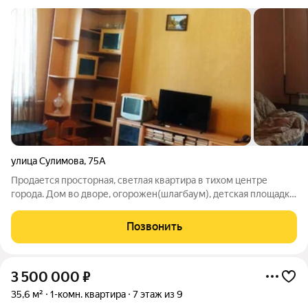
улица Сулимова
,
75А
Продается просторная, светлая квартира в тихом центре
города. Дом во дворе, огорожен(шлагбаум), детская площадка
и парковка. Комната 19 кв. м. Кухня 9 кв.м. Большая
гардеробная. Широкий 5-ти метровый балкон. В соседних
Позвонить
домах: пятерочка, монетка,
3 500 000
₽
35,6 м²
1-комн. квартира
7 этаж из 9