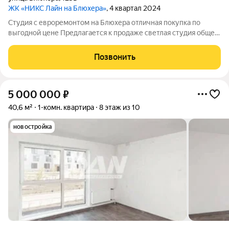
ЖК «НИКС Лайн на Блюхера»
, 4 квартал 2024
Студия с евроремонтом на Блюхера отличная покупка по
выгодной цене Предлагается к продаже светлая студия общей
площадью 26 м на 3 этаже 10-этажного панельного дома по ул.
Блюхера, г. Челябинск. Стоимость 3 050 000 руб.
Позвонить
конкурентное предложение для
5 000 000
₽
40,6 м²
1-комн. квартира
8 этаж из 10
новостройка