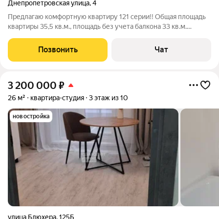
Днепропетровская улица
,
4
Предлагаю комфортную квартиру 121 серии!! Общая площадь
квартиры 35,5 кв.м., площадь без учета балкона 33 кв.м.
Комната 17 кв.м. кухня 8 кв.м. санузел раздельный. Балкон
2,5кв.м. Квартира в хорошем состоянии: установлены евро
Позвонить
Чат
окна, межкомнатные
3 200 000
₽
26 м²
квартира-студия
3 этаж из 10
новостройка
улица Блюхера
,
125Б