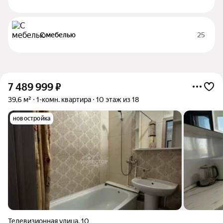
С мебелью
25
7 489 999
₽
39,6 м²
1-комн. квартира
10 этаж из 18
новостройка
Телевизионная улица
,
10