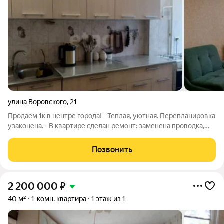
улица Воровского
,
21
Продаем 1к в центре города! - Теплая, уютная. Перепланировка
узаконена. - В квартире сделан ремонт: заменена проводка,
выровнены стены, установлены евро окна, новые радиаторы
отопления, подвесные потолки, новая входная дверь. - С/у в
Позвонить
кафеле. Балкон
2 200 000
₽
40 м²
1-комн. квартира
1 этаж из 1