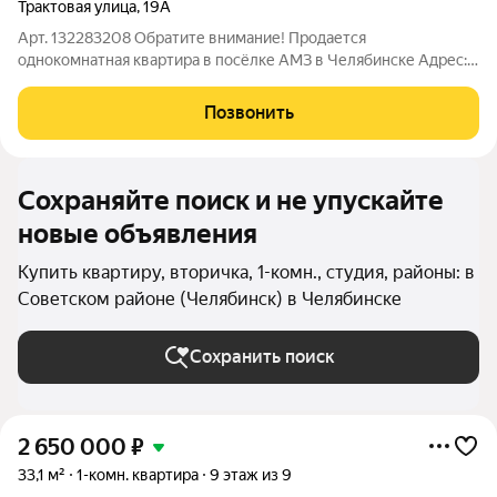
Трактовая улица
,
19А
Арт. 132283208 Обратите внимание! Продается
однокомнатная квартира в посёлке АМЗ в Челябинске Адрес: г.
Челябинск, Советский район, ул. Трактовая 19А Основные
характеристики: Общая площадь: 35,7 м Жилая площадь: 20 м
Позвонить
Кухня: 7,6 м Этаж: 2 из 5 Тип
Сохраняйте поиск и не упускайте
новые объявления
Купить квартиру, вторичка, 1-комн., студия, районы: в
Советском районе (Челябинск) в Челябинске
Сохранить поиск
2 650 000
₽
33,1 м²
1-комн. квартира
9 этаж из 9