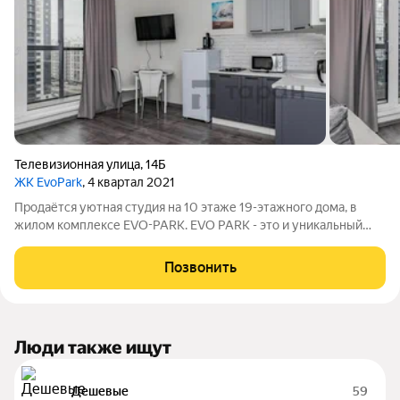
Телевизионная улица
,
14Б
ЖК EvoPark
, 4 квартал 2021
Продаётся уютная студия на 10 этаже 19-этажного дома, в
жилом комплексе EVO-PARK. EVO PARK - это и уникальный
проект в Челябинске, который появился благодаря
сотрудничеству строительной компании НИКС и застройщика
Позвонить
СК Легион. Эво Парк расположен в
Люди также ищут
Дешевые
59