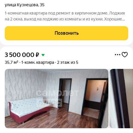
улица Кузнецова
,
35
1-комнатная квартира под ремонт в кирпичном доме. Лоджия
на 2 окна, выход на лоджию из комнаты и из кухни. Хорошие
видовые характеристики. Теплая и светлая. 1 взрослый
собственник. Никто не проживает и не прописан. Чистая
Позвонить
продажа. Быстрый выход на
3 500 000
₽
35,7 м²
1-комн. квартира
2 этаж из 5