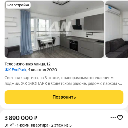
новостройка
Телевизионная улица
,
12
ЖК EvoPark
, 4 квартал 2020
Светлая квартира, на 3 этаже, с панорамным остеклением
лоджии. ЖК ЭВОПАРК в Советском районе, рядом с парком -
много воздуха, есть где погулять. В пешей доступности
остановки общественного транспорта - удобно для жителей
Позвонить
без авто, до центра без
3 890 000
₽
31 м²
1-комн. квартира
2 этаж из 5