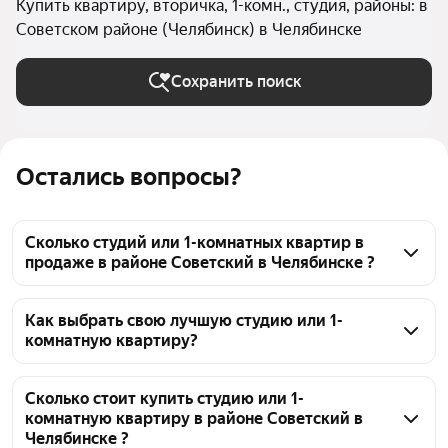
Купить квартиру, вторичка, 1-комн., студия, районы: в
Советском районе (Челябинск) в Челябинске
Сохранить поиск
Остались вопросы?
Сколько студий или 1-комнатных квартир в
продаже в районе Советский в Челябинске ?
На Яндекс Недвижимости в продаже в районе 
Советский в Челябинске 93 студий или 1-
Как выбрать свою лучшую студию или 1-
комнатную квартиру?
комнатных квартиры, из них 3 объявления от 
собственников, 90 объявлений от агентств
Чтобы купить студию или 1-комнатную квартиру 
эконом класса в районе Советский, воспользуйтесь 
Сколько стоит купить студию или 1-
комнатную квартиру в районе Советский в
тепловой картой для оценки инфраструктуры и 
Челябинске ?
транспортной доступности в выбранном районе в 