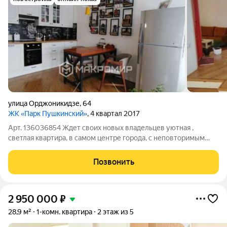
улица Орджоникидзе
,
64
ЖК «Парк Пушкинский»
, 4 квартал 2017
Арт. 136036854 Ждет своих новых владельцев уютная ,
светлая квартира, в самом центре города, с неповторимым
авторским дизайном и интерьером. Монолитный дом
комфорт-класса расположен в Парке Пушкина. Вокруг вся
Позвонить
культурная и развлекательная жизнь
2 950 000
₽
28,9 м²
1-комн. квартира
2 этаж из 5