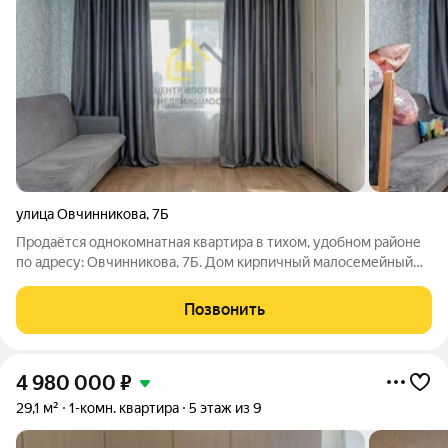
улица Овчинникова
,
7Б
Продаётся однокомнатная квартира в тихом, удобном районе
по адресу: Овчинникова, 7Б. Дом кирпичный малосемейный
(1985 г.п.), что даёт отличную тепло- и шумоизоляцию (тепло
зимой, прохладно летом). Квартира расположена на 4-м этаже
Позвонить
из 9. Окна выходят
4 980 000
₽
29,1 м²
1-комн. квартира
5 этаж из 9