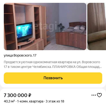
улица Воровского
,
17
Продается уютная однокомнатная квартира на ул. Воровского
17 в тихом центре Челябинска. ПЛАНИРОВКА Общая площадь
квартиры составляет 31,5 кв. м, из которых 6 кв. м занимает
кухня. Санузел совмещен. Без балкона. Окна выходят на улицу,
Позвонить
на солнечную
7 300 000
₽
40,3 м²
1-комн. квартира
3 этаж из 18