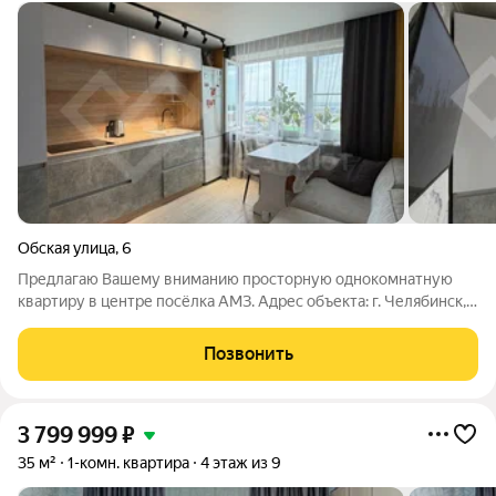
Обская улица
,
6
Предлагаю Вашему вниманию просторную однокомнатную
квартиру в центре посёлка АМЗ. Адрес объекта: г. Челябинск,
ул. Обская, д.6 Дом расположен в отличном месте пос. АМЗ:
остановка общественного транспорта "Кузнецова" с
Позвонить
транспортной развязкой во все
3 799 999
₽
35 м²
1-комн. квартира
4 этаж из 9