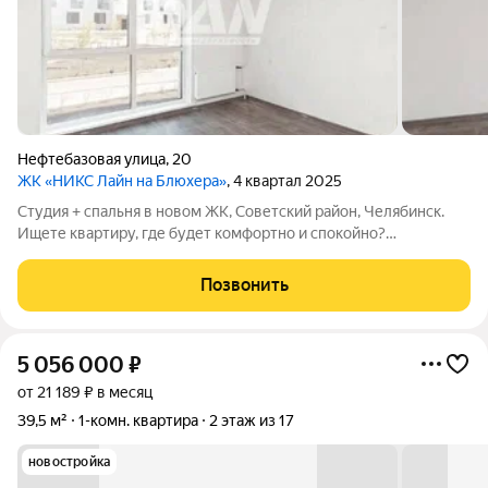
Нефтебазовая улица
,
20
ЖК «НИКС Лайн на Блюхера»
, 4 квартал 2025
Студия + спальня в новом ЖК, Советский район, Челябинск.
Ищете квартиру, где будет комфортно и спокойно?
Предлагаем отличный вариант в современном жилом
комплексе студия плюс отдельная спальня: удобно зонировать
Позвонить
пространство, хватит места и для
5 056 000
₽
от 21 189 ₽ в месяц
39,5 м²
1-комн. квартира
2 этаж из 17
новостройка