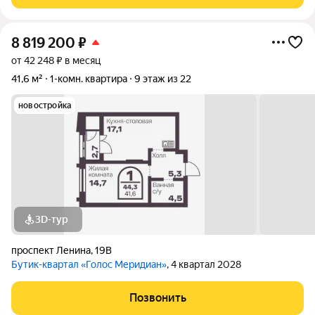
планировкой: кухня 7 кв. м., комнаты 17кв. м. и 13 кв.м.
Квартира
8 819 200
₽
от 42 248 ₽ в месяц
41,6 м²
1-комн. квартира
9 этаж из 22
новостройка
3D-тур
проспект Ленина
,
19В
Бутик-квартал «Голос Меридиан»
, 4 квартал 2028
Позвонить