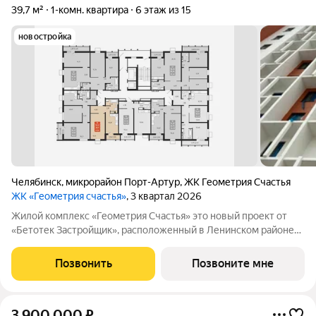
39,7 м²
1-комн. квартира
6 этаж из 15
новостройка
Челябинск
,
микрорайон Порт-Артур
,
ЖК Геометрия Счастья
ЖК «Геометрия счастья»
, 3 квартал 2026
Жилой комплекс «Геометрия Счастья» это новый проект от
«Бетотек Застройщик», расположенный в Ленинском районе
города Челябинск на ул. Отечественной 90.1 (стр.) Это 15-ти
этажный дом комфорт-класса из трехслойных панелей завода
Позвонить
Позвоните мне
«Бетотек». В доме
3 900 000
₽