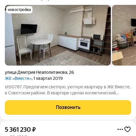
новостройка
улица Дмитрия Неаполитанова
,
26
ЖК «Вместе»
, 1 квартал 2019
id:50787. Предлагаем светлую, уютную квартиру в ЖК Вместе,
в Советском районе. В квартире сделан косметический
ремонт. Кухня-гостиная (16 кв. м) имеет правильную
квадратную форму. Стены и потолки ровные. Окно выходит во
Позвонить
двор. Комната светлая и
5 361 230
₽