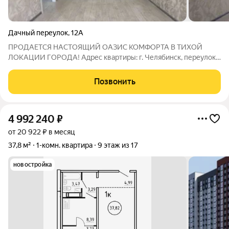
Дачный переулок
,
12А
ПРОДАЕТСЯ НАСТОЯЩИЙ ОАЗИС КОМФОРТА В ТИХОЙ
ЛОКАЦИИ ГОРОДА! Адрес квартиры: г. Челябинск, переулок
Дачный, 12а Представьте себе жизнь в отличном месте, где
вся городская инфраструктура буквально под боком, а
Позвонить
настроение задаётся каждое утро красотой
4 992 240
₽
от 20 922 ₽ в месяц
37,8 м²
1-комн. квартира
9 этаж из 17
новостройка