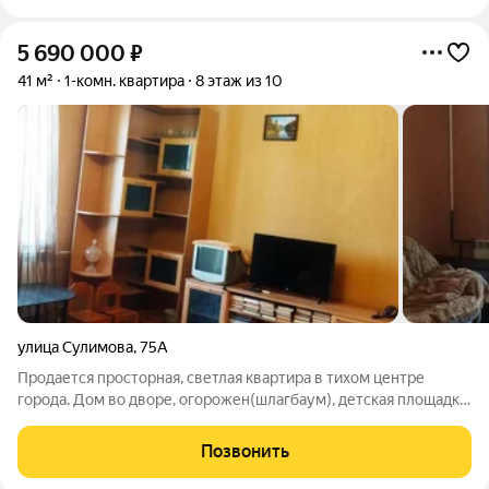
5 690 000
₽
41 м²
1-комн. квартира
8 этаж из 10
улица Сулимова
,
75А
Продается просторная, светлая квартира в тихом центре
города. Дом во дворе, огорожен(шлагбаум), детская площадка
и парковка. Комната 19 кв. м. Кухня 9 кв.м. Большая
гардеробная. Широкий 5-ти метровый балкон. В соседних
Позвонить
домах: пятерочка, монетка,