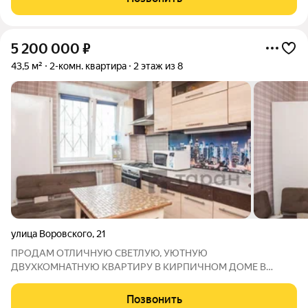
отделкой. Заезжайте и живите! ЖК
5 200 000
₽
43,5 м²
2-комн. квартира
2 этаж из 8
улица Воровского
,
21
ПРОДАМ ОТЛИЧНУЮ СВЕТЛУЮ, УЮТНУЮ
ДВУХКОМНАТНУЮ КВАРТИРУ В КИРПИЧНОМ ДОМЕ В
САМОМ НАЧАЛЕ СОВЕТСКОГО РАЙОНА ПО ОТЛИЧНОЙ
ЦЕНЕ! Квартира как на фото, очень теплая и светлая, с хорошей
Позвонить