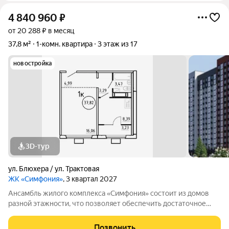
4 840 960
₽
от 20 288 ₽ в месяц
37,8 м²
1-комн. квартира
3 этаж из 17
новостройка
3D-тур
ул. Блюхера / ул. Трактовая
ЖК «Симфония»
, 3 квартал 2027
Ансамбль жилого комплекса «Симфония» состоит из домов
разной этажности, что позволяет обеспечить достаточное
количество света для всего двора. Мы заботимся о вашем
времени и предлагаем квартиры с уже готовой базовой
Позвонить