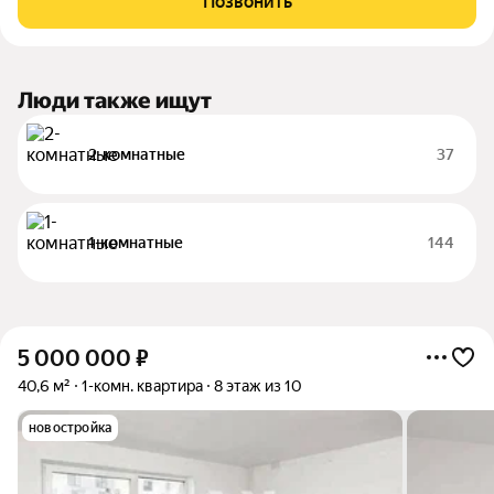
Позвонить
отделкой. Заезжайте и живите! ЖК
Люди также ищут
2-комнатные
37
1-комнатные
144
5 000 000
₽
40,6 м²
1-комн. квартира
8 этаж из 10
новостройка