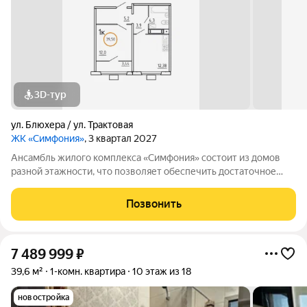
3D-тур
ул. Блюхера / ул. Трактовая
ЖК «Симфония»
, 3 квартал 2027
Ансамбль жилого комплекса «Симфония» состоит из домов
разной этажности, что позволяет обеспечить достаточное
количество света для всего двора. Мы заботимся о вашем
времени и предлагаем квартиры с уже готовой базовой
Позвонить
отделкой. Заезжайте и живите! ЖК
7 489 999
₽
39,6 м²
1-комн. квартира
10 этаж из 18
новостройка