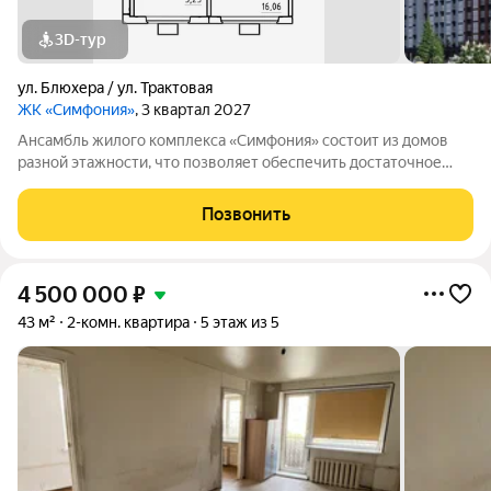
3D-тур
ул. Блюхера / ул. Трактовая
ЖК «Симфония»
, 3 квартал 2027
Ансамбль жилого комплекса «Симфония» состоит из домов
разной этажности, что позволяет обеспечить достаточное
количество света для всего двора. Мы заботимся о вашем
времени и предлагаем квартиры с уже готовой базовой
Позвонить
отделкой. Заезжайте и живите! ЖК
4 500 000
₽
43 м²
2-комн. квартира
5 этаж из 5