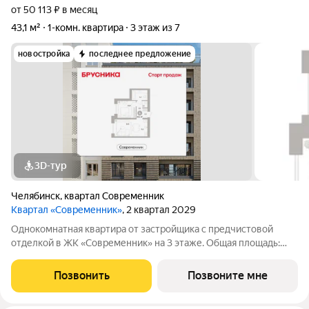
от 50 113 ₽ в месяц
43,1 м²
1-комн. квартира
3 этаж из 7
новостройка
последнее предложение
3D-тур
Челябинск
,
квартал Современник
Квартал «Современник»
, 2 квартал 2029
Однокомнатная квартира от застройщика с предчистовой
отделкой в ЖК «Современник» на 3 этаже. Общая площадь:
43.06 кв.м., жилая: 10.84 кв.м., площадь просторной кухни-
гостиной: 19.47 кв.м. Все окна выходят на одну сторону. В
Позвонить
Позвоните мне
квартире один совмещенный