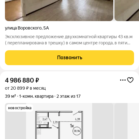
улица Воровского
,
5А
Эксклюзивное предложение двухкомнатной квартиры 43 кв.м
( перепланирована в трешку) в самом центре города, в пяти
минутах ходьбы до пл.Революции, расположена на ул.
Воровского,5а с видом на КиноМакс Урал. Преимущества:
Позвонить
Удачное расположения дома, нет
4 986 880
₽
от 20 899 ₽ в месяц
39 м²
1-комн. квартира
2 этаж из 17
новостройка