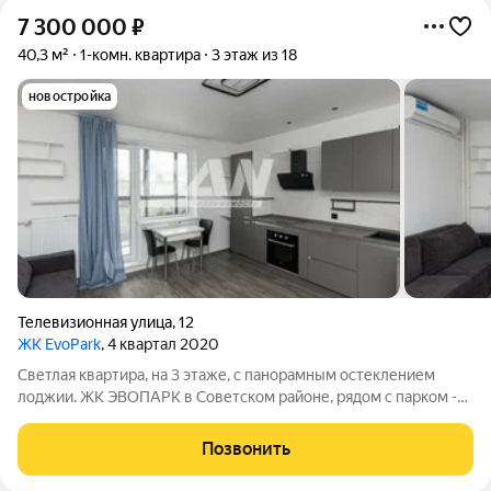
7 300 000
₽
40,3 м²
1-комн. квартира
3 этаж из 18
новостройка
Телевизионная улица
,
12
ЖК EvoPark
, 4 квартал 2020
Светлая квартира, на 3 этаже, с панорамным остеклением
лоджии. ЖК ЭВОПАРК в Советском районе, рядом с парком -
много воздуха, есть где погулять. В пешей доступности
остановки общественного транспорта - удобно для жителей
Позвонить
без авто, до центра без