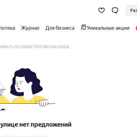
Ра
потека
Журнал
Для бизнеса
Уникальные акции
имость по улице Полтавская улица
 улице нет предложений