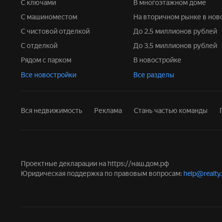
С ключами
В многоэтажном доме
С машиноместом
На вторичном рынке в но
С чистовой отделкой
До 2,5 миллионов рублей
С отделкой
До 3,5 миллионов рублей
Рядом с парком
В новостройке
Все новостройки
Все разделы
Вся недвижимость
Реклама
Стань частью команды
Проектные декларации на
https://наш.дом.рф
Юридическая поддержка по правовым вопросам:
help@realty