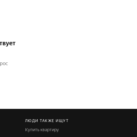
твует
прос
ЛЮДИ ТАКЖЕ ИЩУТ
Купить квартиру