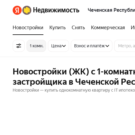
Чеченская Республ
Новостройки
Купить
Снять
Коммерческая
И
1 комн.
Цена
Взнос и платёж
Новостройки (ЖК) с 1-комнат
застройщика в Чеченской Ре
Новостройки — купить однокомнатную квартиру с IT ипотек