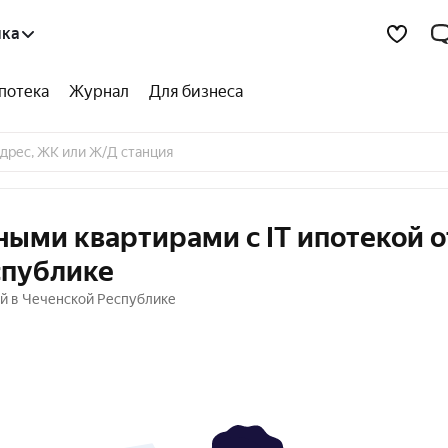
ика
потека
Журнал
Для бизнеса
ными квартирами с IT ипотекой о
спублике
ой в Чеченской Республике