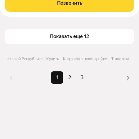
Позвонить
Показать ещё 12
 Чеченской Республике
Купить
Квартира в новостройке
IT ипотека
1
2
3