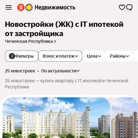
Новостройки (ЖК) с IT ипотекой
от застройщика
Чеченская Республика
Фильтры
Взнос и платёж
Цена
Районы
2
25 новостроек
•
по актуальности
25 новостроек — купить квартиру с IT ипотекой в Чеченской
Республике