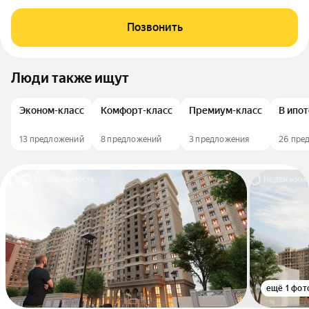
Позвонить
Люди также ищут
Эконом-класс
Комфорт-класс
Премиум-класс
В ипо
13 предложений
8 предложений
3 предложения
26 пре
ещё 1 фот