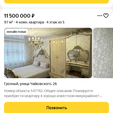
остается при продаже, что
11 500 000
₽
97 м²
4-комн. квартира
4 этаж из 5
онлайн показ
Грозный
,
улица Чайковского
,
26
Номер объекта: 547742. Общее описание Планируете
приобрести квартиру в хорошо известном микрорайоне?
Ознакомьтесь с подробностями ниже. О квартире: Просторная
и аккуратная квартира с четырьмя комнатами и общей
Позвонить
площадью 97 кв.м в отличном состоянии,