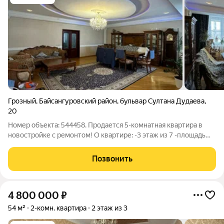
Грозный
,
Байсангуровский район
,
бульвар Султана Дудаева
,
20
Номер объекта: 544458. Продается 5-комнатная квартира в
новостройке с ремонтом! О квартире: -3 этаж из 7 -площадь
около 240кв.м. -имеются 3 спальных комнат, 2 санузла,
кабинетная комната, гостиная-холл, зал, кухня, гардеробная
Позвонить
-мебель полностью
4 800 000
₽
54 м²
2-комн. квартира
2 этаж из 3