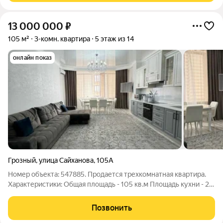
13 000 000
₽
105 м²
3-комн. квартира
5 этаж из 14
онлайн показ
Грозный
,
улица Сайханова
,
105А
Номер объекта: 547885. Продается трехкомнатная квартира.
Характеристики: Общая площадь - 105 кв.м Площадь кухни - 20
кв.м Этажность - 5/14 Количество комнат - 3 Инфраструктура:
Школа Садик Мечеть, Медресе Магазины, супермаркеты
Позвонить
Аптеки Кофейня