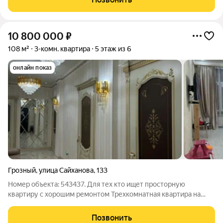
свежий, современный ремонт,
10 800 000
₽
108 м²
3-комн. квартира
5 этаж из 6
онлайн показ
Грозный
,
улица Сайханова
,
133
Номер объекта: 543437. Для тех кто ищет просторную
квартиру с хорошим ремонтом Трехкомнатная квартира на
пятом этаже шестиэтажного дома. Площадь квартиры 108.00
кв.м., кухня площадью 17 кв.м. Вся бытовая техника и мебель
Позвонить