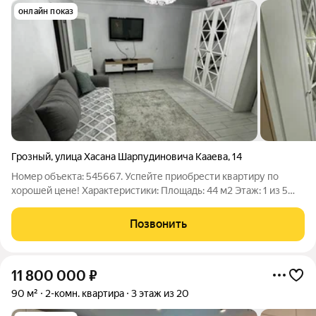
онлайн показ
Грозный
,
улица Хасана Шарпудиновича Кааева
,
14
Номер объекта: 545667. Успейте приобрести квартиру по
хорошей цене! Характеристики: Площадь: 44 м2 Этаж: 1 из 5
Комнат: 2 Инфраструктура: Остановка Школа Садик Магазины
ТЦ Дополнительная информация: Квартира с прекрасным
Позвонить
ремонтом, качественной
11 800 000
₽
90 м²
2-комн. квартира
3 этаж из 20