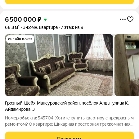
Дополнительная
6 500 000
₽
66,8 м²
3-комн. квартира
7 этаж из 9
онлайн показ
Грозный
,
Шейх-Мансуровский район
,
посёлок Алды
,
улица К.
Айдамирова
,
3
Номер объекта: 545704. Хотите купить квартиру с прекрасным
ремонтом? О квартире: Шикарная просторная трехкомнатная
квартира в районе Черноречья. Характеристика: Общая
площадь: 66,80 м2 Этажность: 7 из 9 В квартире выполнен
Позвонить