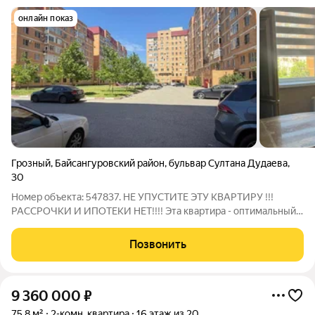
онлайн показ
Грозный
,
Байсангуровский район
,
бульвар Султана Дудаева
,
30
Номер объекта: 547837. НЕ УПУСТИТЕ ЭТУ КВАРТИРУ !!!
РАССРОЧКИ И ИПОТЕКИ НЕТ!!!! Эта квартира - оптимальный
вариант для инвестиций в недвижимость и для молодых
семей!!! ХАРАКТЕРИСТИКИ: Площадь- 81,8 м2 Этаж - 3 из 7
Позвонить
Комнат- 3 Площадь кухни-20 м2
9 360 000
₽
75,8 м²
2-комн. квартира
16 этаж из 20