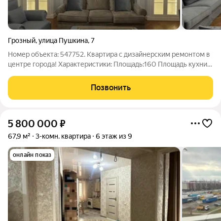
Грозный
,
улица Пушкина
,
7
Номер объекта: 547752. Квартира с дизайнерским ремонтом в
центре города! Характеристики: Площадь:160 Площадь кухни:
20 Этаж: 7/7 Комнат:4 Инфраструктура: Грозный Молл
Магазины Поликлиника № 4 Аймед Аптеки Садик Школа
Позвонить
Цветочный Парк Бульвар Эсамбаева
5 800 000
₽
67,9 м²
3-комн. квартира
6 этаж из 9
онлайн показ