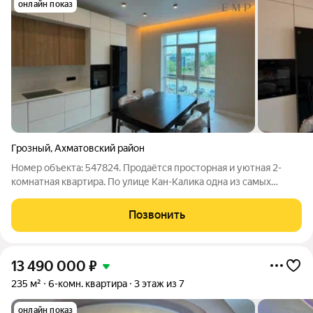
онлайн показ
Грозный
,
Ахматовский район
Номер объекта: 547824. Продаётся просторная и уютная 2-
комнатная квартира. По улице Кан-Калика одна из самых
востребованных локаций города О квартире: Новый
качественный евроремонт Полностью меблирована вся
Позвонить
мебель и техника новые Совмещённый
13 490 000
₽
235 м²
6-комн. квартира
3 этаж из 7
онлайн показ