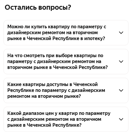
Остались вопросы?
Можно ли купить квартиру по параметру с
дизайнерским ремонтом на вторичном
рынке в Чеченской Республике в ипотеку?
На вторичном рынке в Чеченской Республике 
можно найти предложения с дизайнерским 
На что смотреть при выборе квартиры по
параметру с дизайнерским ремонтом на
ремонтом, включая варианты для покупки в 
вторичном рынке в Чеченской Республике?
ипотеку. Сейчас доступно 54 объявления. Цены на 
такие квартиры начинаются от 3,2 млн ₽ и доходят 
При выборе квартиры с дизайнерским ремонтом 
до 28,5 млн ₽. Условия ипотеки уточняйте в 
на вторичном рынке в Чеченской Республике 
Какие квартиры доступны в Чеченской
Республике по параметру с дизайнерским
карточке конкретного объекта.
важно убедиться, что ремонт действительно 
ремонтом на вторичном рынке?
соответствует заявленному параметру. Обратите 
внимание на документы, подтверждающие 
В Чеченской Республике представлены квартиры с 
законность перепланировки, если она проводилась. 
дизайнерским ремонтом на вторичном рынке. На 
Какой диапазон цен у квартир по параметру
с дизайнерским ремонтом на вторичном
Также проверьте состояние дома, коммуникаций и 
данный момент доступно 54 объявления. Ценовой 
рынке в Чеченской Республике?
ликвидность локации. Актуальные предложения 
диапазон варьируется: от 3,2 млн ₽ и до 28,5 млн ₽.