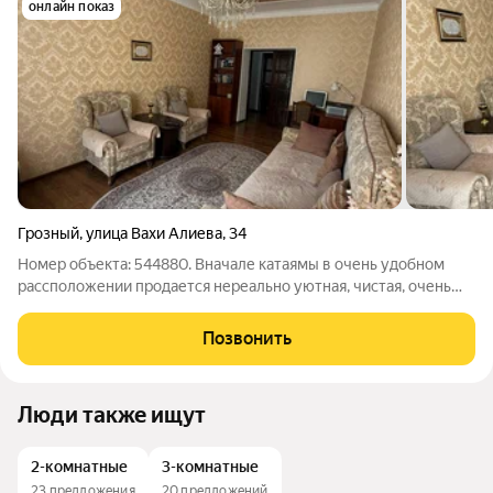
онлайн показ
Грозный
,
улица Вахи Алиева
,
34
Номер объекта: 544880. Вначале катаямы в очень удобном
рассположении продается нереально уютная, чистая, очень
просторная 2х комнатная квартира. Высота потолков более 3
метров, классический чистый ремонт. Очень широкие
Позвонить
лестничные пролеты в подъезде,
Люди также ищут
2-комнатные
3-комнатные
23 предложения
20 предложений