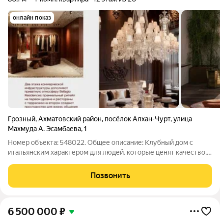
онлайн показ
Грозный
,
Ахматовский район
,
посёлок Алхан-Чурт
,
улица
Махмуда А. Эсамбаева
,
1
Номер объекта: 548022. Общее описание: Клубный дом с
итальянским характером для людей, которые ценят качество,
статус и исключительность выбора. Первые и единственные
на Кавказе резиденции, созданные в партнерстве с
Позвонить
легендарным итальянским модным
6 500 000
₽