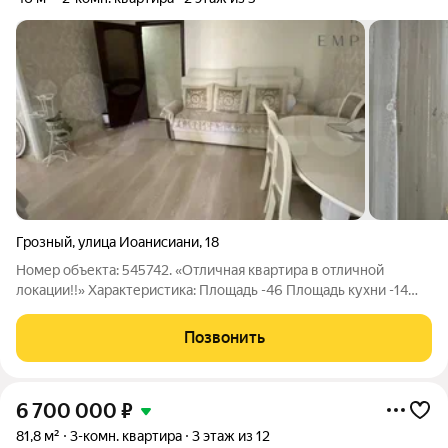
Грозный
,
улица Иоанисиани
,
18
Номер объекта: 545742. «Отличная квартира в отличной
локации!!» Характеристика: Площадь -46 Площадь кухни -14
Этаж-2 Сколько комнат -2 Состояние-Отличное
Инфраструктура: Рядом с домом находится все
Позвонить
необходимое.Школа.Сад.Продуктовый Магазин и тд
6 700 000
₽
81,8 м²
3-комн. квартира
3 этаж из 12