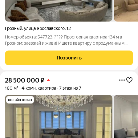
Грозный
,
улица Ярославского
,
12
Номер объекта: 547723. ???? Просторная квартира 134 м в
Грозном: заезжай и живи! Ищете квартиру с продуманным
дизайном и всей необходимой инфраструктурой? Предлагаю
вариант, где уже всё готово для комфортной жизни. Основные
Позвонить
характеристики: площадь
28 500 000
₽
160 м²
4-комн. квартира
7 этаж из 7
онлайн показ