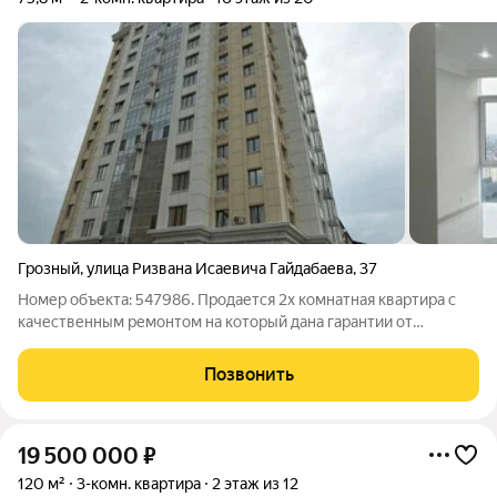
Грозный
,
улица Ризвана Исаевича Гайдабаева
,
37
Номер объекта: 547986. Продается 2х комнатная квартира с
качественным ремонтом на который дана гарантии от
компании. Благоприятный район в микрорайоне с очень
развитой инфраструктурой. Современный дизайн дома и
Позвонить
двора, который не оставит никого
19 500 000
₽
120 м²
3-комн. квартира
2 этаж из 12