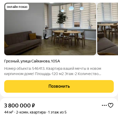
онлайн показ
Грозный
,
улица Сайханова
,
105А
Номер объекта: 546413. Квартира вашей мечты в новом
кирпичном доме! Площадь-120 м2 Этаж-2 Количество
комнат-3 Качественный и дорогой ремонт Современная
мебель и техника остаются новым хозяевам Кирпичный дом
Позвонить
тепло и отличная шумоизоляция Удобная
3 800 000
₽
44 м²
2-комн. квартира
1 этаж из 5