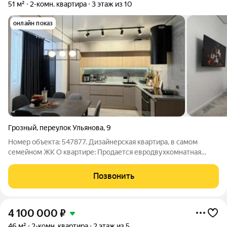
51 м²
2-комн. квартира
3 этаж из 10
онлайн показ
Грозный
,
переулок Ульянова
,
9
Номер объекта: 547877. Дизайнерская квартира, в самом
семейном ЖК О квартире: Продается евродвухкомнатная
квартира, ремонт в которой делали с любовью, для себя,
поэтому на материалах не экономили. Проведена дорогая
Позвонить
электрика. Мебель и техника
4 100 000
₽
46 м²
2-комн. квартира
2 этаж из 5