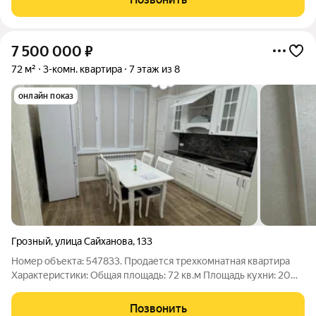
Жилaя площaдь: 60 м2 Kоличecтво
7 500 000
₽
72 м²
3-комн. квартира
7 этаж из 8
онлайн показ
Грозный
,
улица Сайханова
,
133
Номер объекта: 547833. Продается трехкомнатная квартира
Характеристики: Общая площадь: 72 кв.м Площадь кухни: 20
кв.м Этажность: 7/8 Количество комнат: 3 Инфраструктура:
Садик Школа Магазины Рестораны Транспортная доступнсть
Позвонить