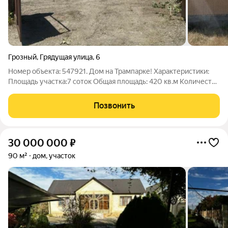
Грозный
,
Грядущая улица
,
6
Номер объекта: 547921. Дом на Трампарке! Характеристики:
Площадь участка:7 соток Общая площадь: 420 кв.м Количество
комнат: 15 3 этажа Дополнительная информация Продается
трехэтажный шикарный дом, где сделан основной ремонт,
Позвонить
теплые полы, отопление,
30 000 000
₽
90 м²
дом, участок