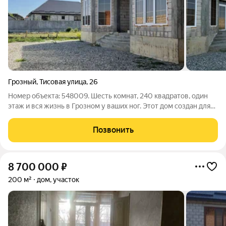
Грозный
,
Тисовая улица
,
26
Номер объекта: 548009. Шесть комнат, 240 квадратов, один
этаж и вся жизнь в Грозном у ваших ног. Этот дом создан для
тех, кто выбирает комфорт, пространство и идеальную
логистику, не жертвуя при этом временем на дорогу.
Позвонить
Инфраструктура: - Детская
8 700 000
₽
200 м²
дом, участок