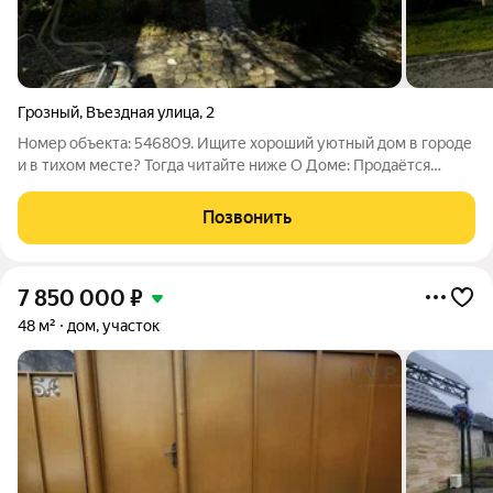
Грозный
,
Въездная улица
,
2
Номер объекта: 546809. Ищите хороший уютный дом в городе
и в тихом месте? Тогда читайте ниже О Доме: Продаётся
одноэтажный дом площадью 90 м2. Дом с ремонтом что
позволит новым владельцам после покупки сразу
Позвонить
наслаждаться всеми лучшими качествами дома
7 850 000
₽
48 м²
дом, участок