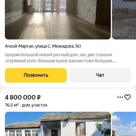
Ачхой-Мартан
,
улица С. Межидова
,
90
продам большой новый уютный дом. зал. две спальни
.огромный холл. большая кухня, ванная тоже большая..
гардеробная.. во дворе ещё две комнаты отдельно.. всё
сделано есть свет газ вода, центральная канализация,
Позвонить
Чат
кабельный интернет.. напротив дома
4 800 000
₽
76,5 м²
дом, участок