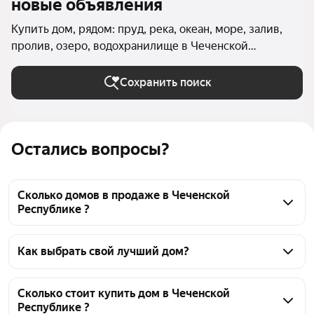
новые объявления
Купить дом, рядом: пруд, река, океан, море, залив,
пролив, озеро, водохранилище в Чеченской
Республике
Сохранить поиск
Остались вопросы?
Сколько домов в продаже в Чеченской
Республике ?
На Яндекс Недвижимости в продаже в Чеченской 
Республике 85 домов, из них 3 объявления от 
Как выбрать свой лучший дом?
собственников, 82 объявления от агентств
Чтобы купить дом рядом с водоёмом, 
воспользуйтесь тепловой картой для оценки 
Сколько стоит купить дом в Чеченской
Республике ?
инфраструктуры и транспортной доступности в 