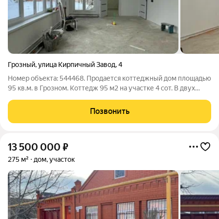
Грозный
,
улица Кирпичный Завод
,
4
Номер объекта: 544468. Продается коттеджный дом площадью
95 кв.м. в Грозном. Коттедж 95 м2 на участке 4 сот. В двух
минутах от автобусной остановки, сделан идеальный
капитальный ремонт, поставлены новые двери, окна,, новое
Позвонить
электричество, стяжка,
13 500 000
₽
275 м²
дом, участок