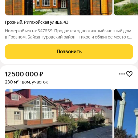
Грозный
,
Ригахойская улица
,
43
Номер объекта: 547659. Продается одноэтажный частный дом
в Грозном, Байсангуровский район - тихое и обжитое место с
удобной локацией и природной близостью к каналу. Дом
расположен по адресу: улица Ригахойская, 43. Недалеко
Позвонить
расположено новое здание
12 500 000
₽
230 м²
дом, участок