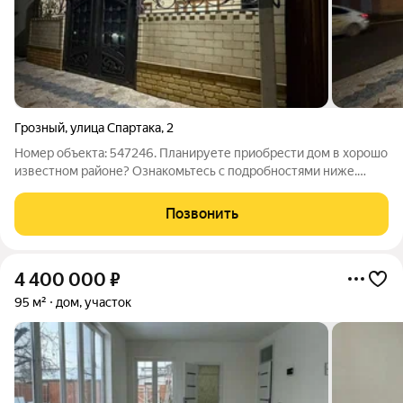
Грозный
,
улица Спартака
,
2
Номер объекта: 547246. Планируете приобрести дом в хорошо
известном районе? Ознакомьтесь с подробностями ниже.
Просторный и аккуратный дом с шести комнатами и с
площадью 80 кв.м в отличном состоянии.Можно сразу
Позвонить
въезжать и наслаждаться уютом.
4 400 000
₽
95 м²
дом, участок