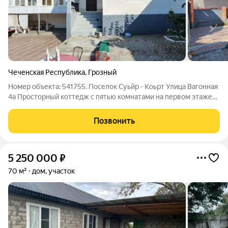
Чеченская Республика
,
Грозный
Номер объекта: 541755. Поселок Суьйр - Коьрт Улица Вагонная
4а Просторный коттедж с пятью комнатами на первом этаже
одноэтажного дома. Общая площадь составляет 76,5
квадратных метров. Этот дом идеально подходит для тех, кому
Позвонить
важен комфорт и удобство.
5 250 000
₽
70 м²
дом, участок