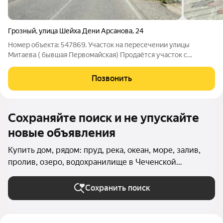
Грозный
,
улица Шейха Дени Арсанова
,
24
Номер объекта: 547869. Участок на пересечении улицы
Митаева ( бывшая Первомайская) Продаётся участок с
одноэтажным домом на 5 сотках площади. Характеристики:
Участок 5 соток Дом 297 м2 Инфраструктура: № 7 Школа
Позвонить
Халяль Садик Палитра Вкуса в 10 минутах
Сохраняйте поиск и не упускайте
новые объявления
Купить дом, рядом: пруд, река, океан, море, залив,
пролив, озеро, водохранилище в Чеченской
Республике
Сохранить поиск