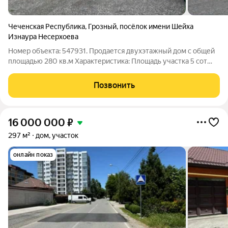
Чеченская Республика
,
Грозный
,
посёлок имени Шейха
Изнаура Несерхоева
Номер объекта: 547931. Продается двухэтажный дом с общей
площадью 280 кв.м Характеристика: Площадь участка 5 сот
Площадь строения 280 кв.м Количество комнат 7 2 этажа
Инфраструктура: Школа Садик Магазины, рядом «Светофор»
Позвонить
Аптеки Вайлдберис, Озон
16 000 000
₽
297 м²
дом, участок
онлайн показ