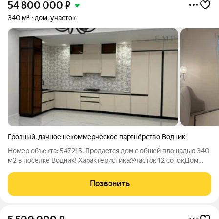
54 800 000
₽
340 м²
дом, участок
Грозный
,
дачное некоммерческое партнёрство Водник
Номер объекта: 547215. Продается дом с общей площадью 340
м2 в поселке Водник! Характеристика:Участок 12 сотокДом
построен на 6 сотОбщая площадь: 340 м2Количество комнат:
9Количеств спален: 7
Позвонить
Инфраструктура:ШколаРеспубликанская