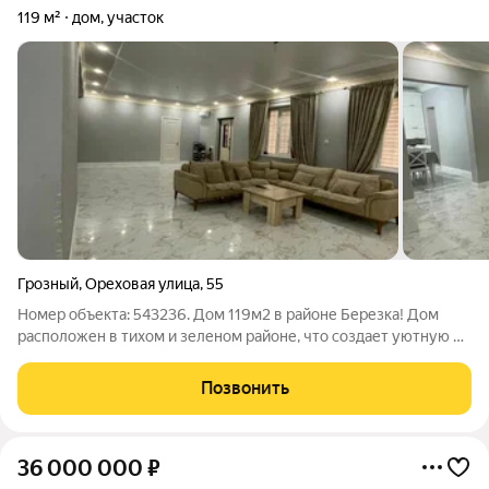
119 м²
дом, участок
Грозный
,
Ореховая улица
,
55
Номер объекта: 543236. Дом 119м2 в районе Березка! Дом
расположен в тихом и зеленом районе, что создает уютную и
спокойную обстановку для проживания. Характеристики:
Площадь дома 119м2 Площадь участка 6 соток Просторная
Позвонить
кухня-гостиная Три светлые и
36 000 000
₽