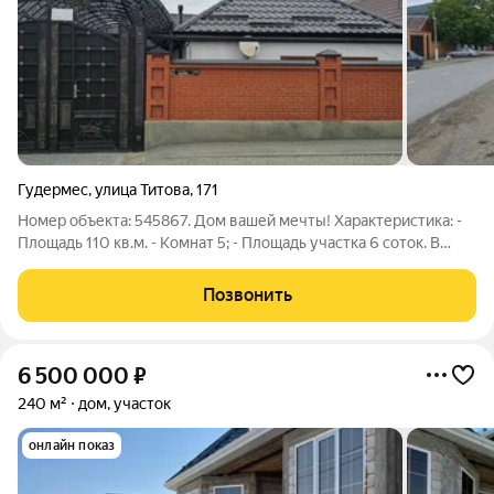
Гудермес
,
улица Титова
,
171
Номер объекта: 545867. Дом вашей мечты! Характеристика: -
Площадь 110 кв.м. - Комнат 5; - Площадь участка 6 соток. В
шаговой доступности: - Школа - Садик - Супермаркеты, мини-
маркеты - Аптеки В настоящее время в доме выполнен
Позвонить
стандартный ремонт, что
6 500 000
₽
240 м²
дом, участок
онлайн показ