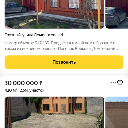
Грозный
,
улица Ломоносова
,
14
Номер объекта: 547035. Продаётся жилой дом в Грозном в
тихом и спокойном районе - Поселок Войкова. Дом тёплый,
ухоженный, полностью пригоден для проживания без срочных
вложений и переделок. Дом и комфорт Дом построен из
Позвонить
красного кирпича надёжная
30 000 000
₽
420 м²
дом, участок