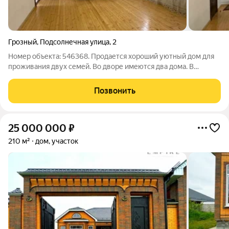
Грозный
,
Подсолнечная улица
,
2
Номер объекта: 546368. Продается хороший уютный дом для
проживания двух семей. Во дворе имеются два дома. В
каждом из домов имеется ванная комната. Также имеется
небольшой навес. В первом доме: прихожая, кухня ванна, зал и
Позвонить
три спальные комнаты. Во
25 000 000
₽
210 м²
дом, участок