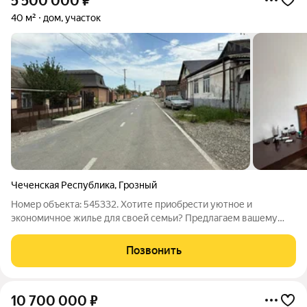
5 500 000
₽
40 м²
дом, участок
Чеченская Республика
,
Грозный
Номер объекта: 545332. Хотите приобрести уютное и
экономичное жилье для своей семьи? Предлагаем вашему
вниманию 1 этажный дом площадью 55 кв.м. - идеальный
вариант для семей с детьми или пожилых родственников.
Позвонить
Данный дом обладает очень экономичным
10 700 000
₽