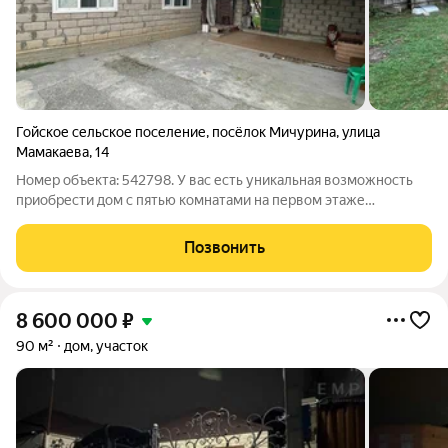
Гойское сельское поселение
,
посёлок Мичурина
,
улица
Мамакаева
,
14
Номер объекта: 542798. У вас есть уникальная возможность
приобрести дом с пятью комнатами на первом этаже
одноэтажного здания площадью 70 квадратных метров. Этот
очень экономичный вариант порадует вас своим удобством и
Позвонить
уютом. В данный момент в доме
8 600 000
₽
90 м²
дом, участок