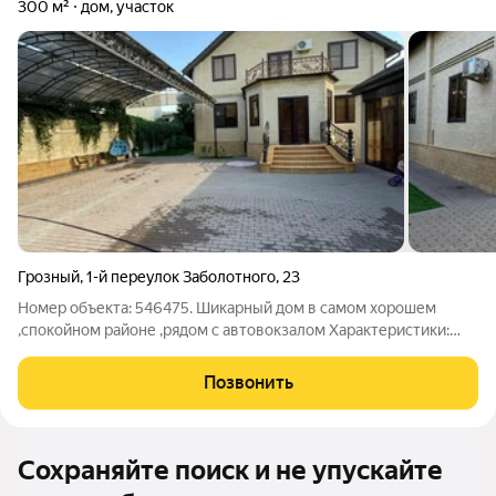
300 м²
дом, участок
Грозный
,
1-й переулок Заболотного
,
23
Номер объекта: 546475. Шикарный дом в самом хорошем
,спокойном районе ,рядом с автовокзалом Характеристики:
земля -6 сот. квадратура- 300м2 комнат - 8 (4 спальни)
этажей-2 Инфраструктура: Остановка Школа №57 (7минут
Позвонить
пешком) Школа №13 (14 минут
Сохраняйте поиск и не упускайте