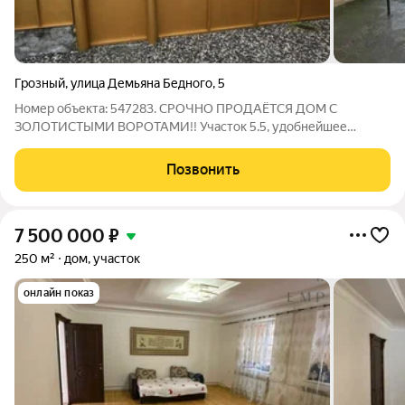
Грозный
,
улица Демьяна Бедного
,
5
Номер объекта: 547283. СРОЧНО ПРОДАЁТСЯ ДОМ С
ЗОЛОТИСТЫМИ ВОРОТАМИ!! Участок 5.5, удобнейшее
расположение в тихой зоне от проезжей части! Можно
использовать дом как гостевой если построить рядом
Позвонить
коттедж, рядом есть фундамент. Выгодное предложение для
7 500 000
₽
250 м²
дом, участок
онлайн показ