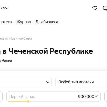
ика
потека
Журнал
Для бизнеса
тека от Новикомбанка
 в Чеченской Республике
 банка
Любой тип ипотеки
Первый взнос
₽