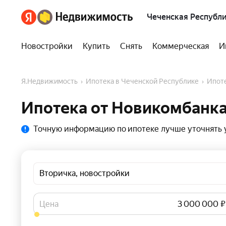
Чеченская Республ
Новостройки
Купить
Снять
Коммерческая
И
Я.Недвижимость
Ипотека в Чеченской Республике
Ипо
Ипотека от Новикомбанка
Точную информацию по ипотеке лучше уточнять у
Вторичка, новостройки
Цена
₽