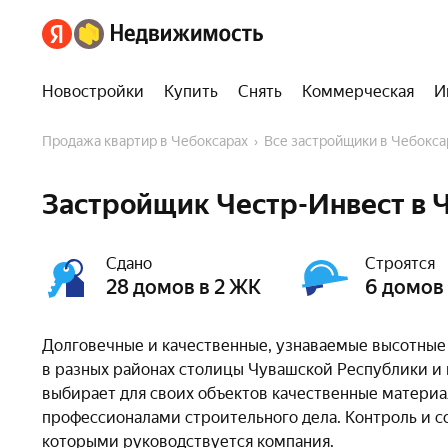
Новостройки
Купить
Снять
Коммерческая
И
Продажа квартир в Чебоксарах
Все застройщики в Чебокса
Застройщик Честр-Инвест в 
Сдано
Строятся
28 домов в 2 ЖК
6 домов 
Долговечные и качественные, узнаваемые высотные
в разных районах столицы Чувашской Республики и
выбирает для своих объектов качественные материал
профессионалами строительного дела. Контроль и с
которыми руководствуется компания.