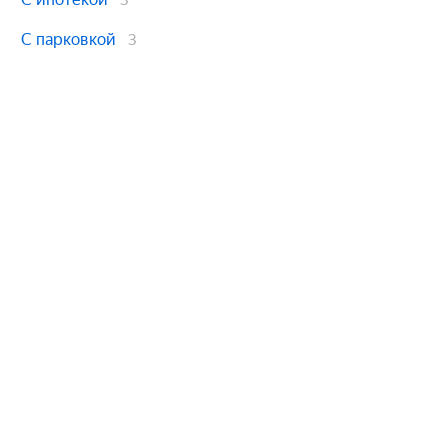
3
С парковкой
3