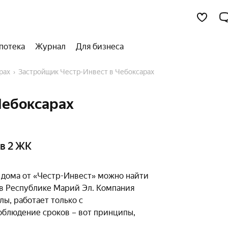
потека
Журнал
Для бизнеса
рах
Застройщик Честр-Инвест в Чебоксарах
Чебоксарах
в 2 ЖК
 дома от «Честр-Инвест» можно найти
 в Республике Марий Эл. Компания
ы, работает только с
облюдение сроков – вот принципы,