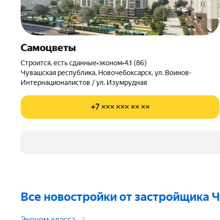
Самоцветы
Строится, есть сданные
•
эконом
•
4.1 (86)
Чувашская республика
,
Новочебоксарск
,
ул. Воинов-
Интернационалистов / ул. Изумрудная
+7 ××× ××× ×× ××
Все новостройки от застройщика 
Эконом класса