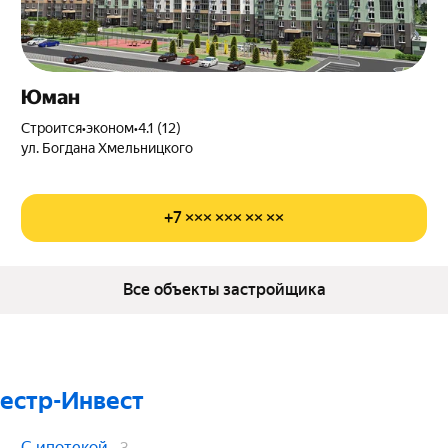
Юман
Строится
•
эконом
•
4.1 (12)
ул. Богдана Хмельницкого
+7 ××× ××× ×× ××
Все объекты застройщика
Честр-Инвест
С ипотекой