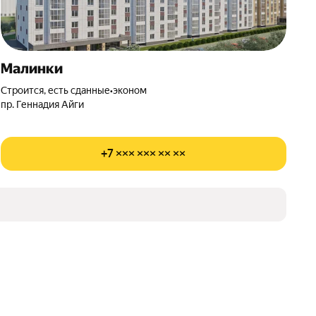
Малинки
Строится, есть сданные
•
эконом
пр. Геннадия Айги
+7 ××× ××× ×× ××