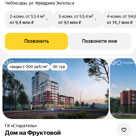
Чебоксары, ул. Фридриха Энгельса
2-комн.
от 53,4 м²
3-комн.
от 53,4 м²
4-комн.
от 94,
от 9,4 млн ₽
от 9,1 млн ₽
от 14,7 млн ₽
Позвонить
Позвоните мне
скидка 2 000 руб./м²
3D-тур
ГК «Старатель»
Дом на Фруктовой