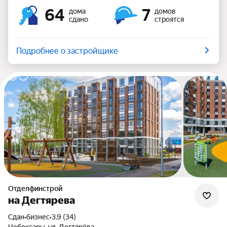
64
7
дома
домов
сдано
строятся
Подробнее о застройщике
Отделфинстрой
на Дегтярева
Сдан
•
бизнес
•
3.9 (34)