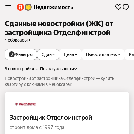
Сданные новостройки (ЖК) от
застройщика Отделфинстрой
Чебоксары
Фильтры
Сдан
Цена
Взнос и платёж
Ра
3
3 новостройки
•
по актуальности
Новостройки от застройщика Отделфинстрой — купить
квартиру с ключами в Чебоксарах
Застройщик Отделфинстрой
строит дома с 1997 года