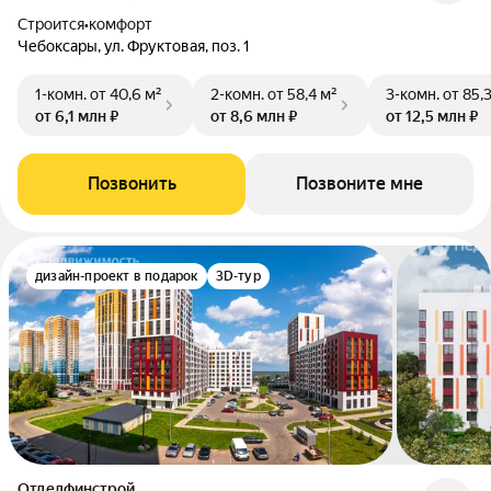
Строится
•
комфорт
Чебоксары, ул. Фруктовая, поз. 1
1-комн.
от 40,6 м²
2-комн.
от 58,4 м²
3-комн.
от 85,
от 6,1 млн ₽
от 8,6 млн ₽
от 12,5 млн ₽
Позвонить
Позвоните мне
дизайн-проект в подарок
3D-тур
Отделфинстрой