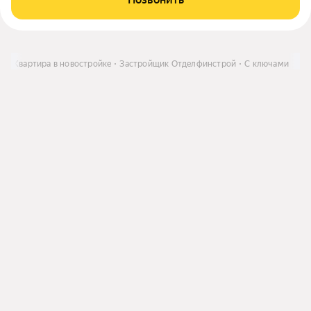
ть
Квартира в новостройке
Застройщик Отделфинстрой
С ключами