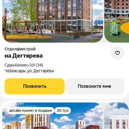
Отделфинстрой
на Дегтярева
Сдан
•
бизнес
•
3.9 (34)
Чебоксары, ул. Дегтярёва
Позвонить
Позвоните мне
дизайн-проект в подарок
3D-тур