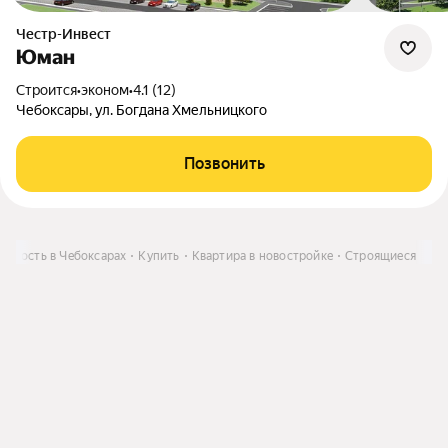
Честр-Инвест
Юман
Строится
•
эконом
•
4.1 (12)
Чебоксары, ул. Богдана Хмельницкого
Позвонить
имость в Чебоксарах
Купить
Квартира в новостройке
Строящиеся