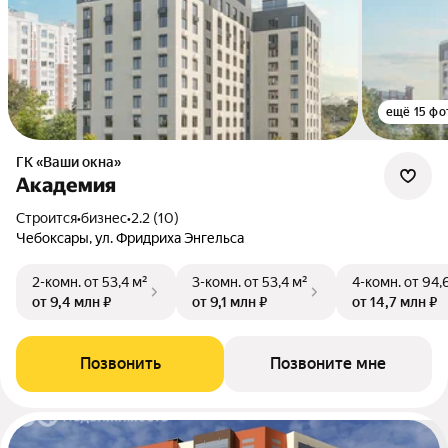
ещё 15 фо
ГК «Ваши окна»
Академия
Строится
•
бизнес
•
2.2 (10)
Чебоксары, ул. Фридриха Энгельса
2-комн.
от 53,4 м²
3-комн.
от 53,4 м²
4-комн.
от 94,
от 9,4 млн ₽
от 9,1 млн ₽
от 14,7 млн ₽
Позвонить
Позвоните мне