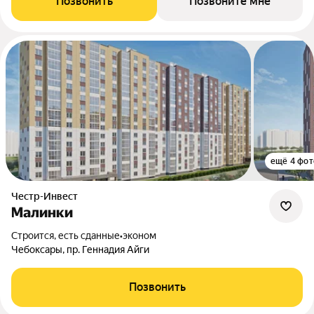
Позвонить
Позвоните мне
ещё 4 фот
Честр-Инвест
Малинки
Строится, есть сданные
•
эконом
Чебоксары, пр. Геннадия Айги
Позвонить