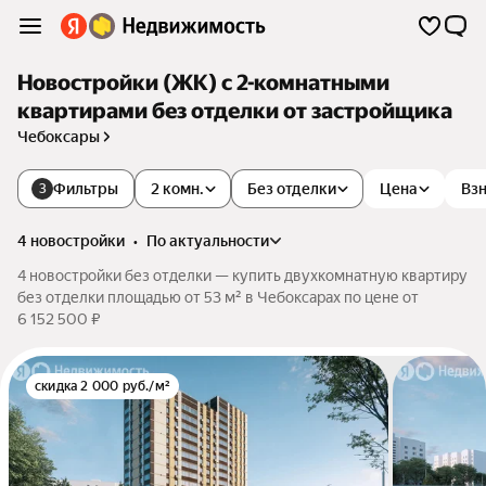
Новостройки (ЖК) с 2-комнатными
квартирами без отделки от застройщика
Чебоксары
Фильтры
2 комн.
Без отделки
Цена
Взн
3
4 новостройки
•
по актуальности
4 новостройки без отделки — купить двухкомнатную квартиру
без отделки площадью от 53 м² в Чебоксарах по цене от
6 152 500 ₽
скидка 2 000 руб./м²