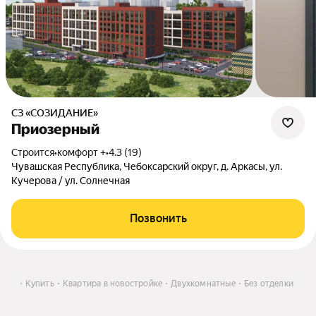
СЗ «СОЗИДАНИЕ»
Приозерный
Строится
•
комфорт +
•
4.3 (19)
Чувашская Республика, Чебоксарский округ, д. Аркасы, ул.
Кучерова / ул. Солнечная
Позвонить
арах
Купить
Квартира в новостройке
Двухкомнатные
Без отделки