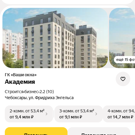
ещё 15 фо
ГК «Ваши окна»
Академия
Строится
•
бизнес
•
2.2 (10)
Чебоксары, ул. Фридриха Энгельса
2-комн.
от 53,4 м²
3-комн.
от 53,4 м²
4-комн.
от 94
от 9,4 млн ₽
от 9,1 млн ₽
от 14,7 млн ₽