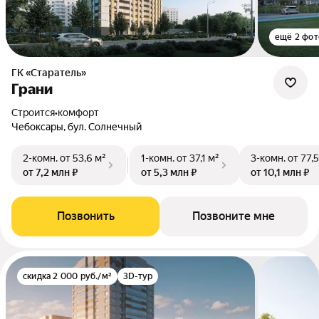
ещё 2 фот
ГК «Старатель»
Грани
Строится
•
комфорт
Чебоксары, бул. Солнечный
2-комн.
от 53,6 м²
1-комн.
от 37,1 м²
3-комн.
от 77,
от 7,2 млн ₽
от 5,3 млн ₽
от 10,1 млн ₽
Позвонить
Позвоните мне
скидка 2 000 руб./м²
3D-тур