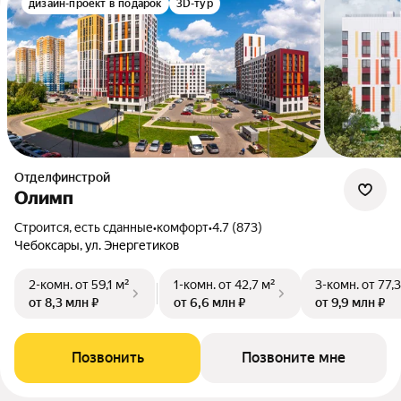
дизайн-проект в подарок
3D-тур
Отделфинстрой
Олимп
Строится, есть сданные
•
комфорт
•
4.7 (873)
Чебоксары, ул. Энергетиков
2-комн.
от 59,1 м²
1-комн.
от 42,7 м²
3-комн.
от 77,
от 8,3 млн ₽
от 6,6 млн ₽
от 9,9 млн ₽
Позвонить
Позвоните мне