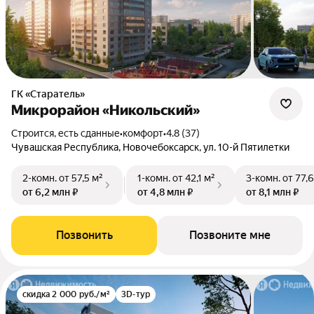
ГК «Старатель»
Микрорайон «Никольский»
Строится, есть сданные
•
комфорт
•
4.8 (37)
Чувашская Республика, Новочебоксарск, ул. 10-й Пятилетки
2-комн.
от 57,5 м²
1-комн.
от 42,1 м²
3-комн.
от 77,6
от 6,2 млн ₽
от 4,8 млн ₽
от 8,1 млн ₽
Позвонить
Позвоните мне
скидка 2 000 руб./м²
3D-тур