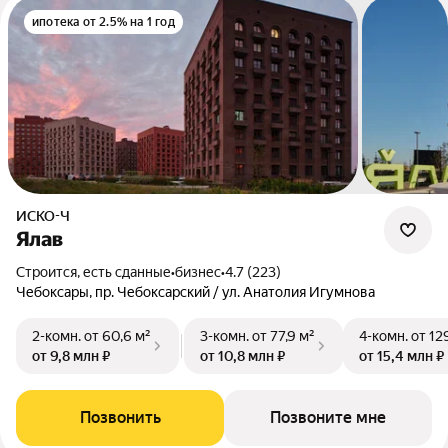
ипотека от 2.5% на 1 год
ИСКО-Ч
Ялав
Строится, есть сданные
•
бизнес
•
4.7 (223)
Чебоксары, пр. Чебоксарский / ул. Анатолия Игумнова
2-комн.
от 60,6 м²
3-комн.
от 77,9 м²
4-комн.
от 12
от 9,8 млн ₽
от 10,8 млн ₽
от 15,4 млн ₽
Позвонить
Позвоните мне