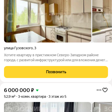
улица Гузовского
,
3
Хотите квартиру в пристижном Северо-Западном районе
города, с развитой инфраструктурой или для вложения денег?
Тогда вам очень повезло!!! ПРОДАЕТСЯ: Просторная 3-х
комнатная квартира в Московском районе города Чебоксары
Позвонить
на 7 этаже 9 этажного
6 000 000
₽
52,9 м²
3-комн. квартира
3 этаж из 5