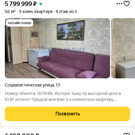
5 799 999
₽
56 м²
3-комн. квартира
4 этаж из 5
онлайн показ
Социалистическая улица
,
13
Номер объекта: 1878189. Уютную 3шку по выгодной цене в
ЮЗР хотите? Предлагаем Вам 3-х комнатную квартиру
площадью 56 кв.м. в кирпичном доме на ул. Социалистическая.
Квартира в прекрасном состоянии, сделан евроремонт.
Позвонить
Гостеприимная кухня-гостинная,