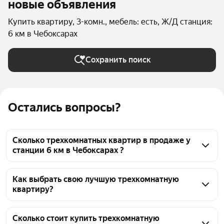
новые объявления
Купить квартиру, 3-комн., мебель: есть, Ж/Д станция:
6 км в Чебоксарах
Сохранить поиск
Остались вопросы?
Сколько трехкомнатных квартир в продаже у
станции 6 км в Чебоксарах ?
На Яндекс Недвижимости в продаже у станции 6 
км в Чебоксарах 23 трехкомнатных квартиры, из 
Как выбрать свою лучшую трехкомнатную
квартиру?
них 2 объявления от собственников, 21 объявление 
от агентств
Чтобы купить 3-комнатную квартиру с мебелью у 
станции 6 км, воспользуйтесь тепловой картой для 
Сколько стоит купить трехкомнатную