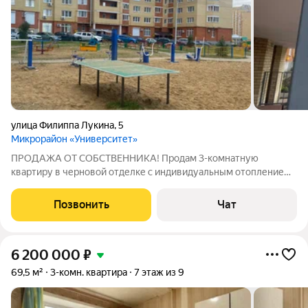
улица Филиппа Лукина
,
5
Микрорайон «Университет»
ПРОДАЖА ОТ СОБСТВЕННИКА! Продам 3-комнатную
квартиру в черновой отделке с индивидуальным отоплением.
Площадь с учетом лоджий 103,5 кв.м. - Квартира без
обременений. Вся сумма в договоре, в собственности более 5
Позвонить
Чат
лет; - Один взрослый собственник,
6 200 000
₽
69,5 м²
3-комн. квартира
7 этаж из 9