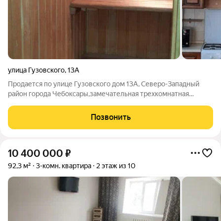
улица Гузовского
,
13А
Продается по улице Гузовского дом 13А, Северо-Западный
район города Чебоксары,замечательная трехкомнатная
квартира.В кирпичном доме, на 5 этаже, просторная площадь
125 кв м, высота потолков 3,1 м. Остается мебель и техника.
Позвонить
Просторный холл. Санузел
10 400 000
₽
92,3 м²
3-комн. квартира
2 этаж из 10