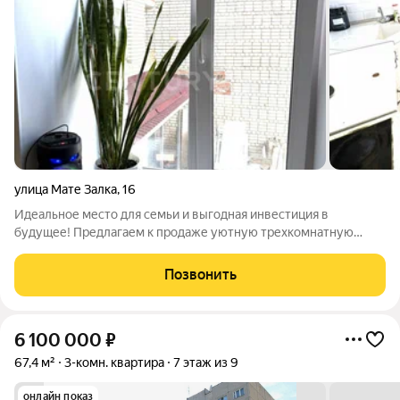
улица Мате Залка
,
16
Идеальное место для семьи и выгодная инвестиция в
будущее! Предлагаем к продаже уютную трехкомнатную
квартиру в кирпичном доме, расположенную в развитом Юго-
Западном районе. Здесь вас ждет комфорт, удобство и
Позвонить
прекрасная инфраструктура! Почему именно
6 100 000
₽
67,4 м²
3-комн. квартира
7 этаж из 9
онлайн показ