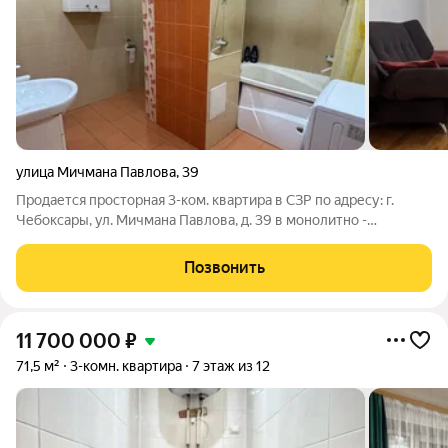
улица Мичмана Павлова
,
39
Продается просторная 3-ком. квартира в СЗР по адресу: г.
Чебоксары, ул. Мичмана Павлова, д. 39 в монолитно -
кирпичном доме 2007 года Отличная планировка, просторные
комнаты, большая кухня 12.8 кв.м., не торцевая, распашонка,
Позвонить
хороший этаж. На окнах
11 700 000
₽
71,5 м²
3-комн. квартира
7 этаж из 12