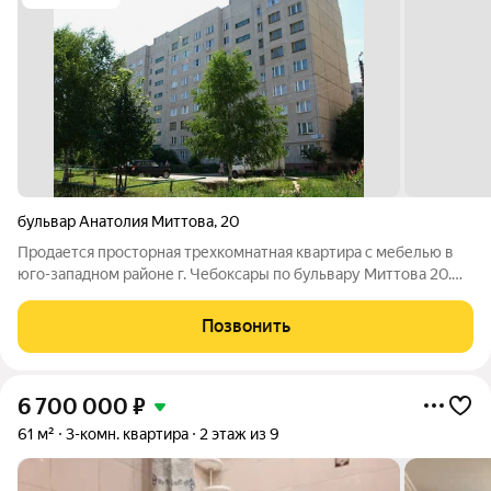
бульвар Анатолия Миттова
,
20
Продается просторная трехкомнатная квартира с мебелью в
юго-западном районе г. Чебоксары по бульвару Миттова 20.
Удобная планировка, практичная, большая прихожая. Есть
кладовая. Все социально-значимые рядом. Один
Позвонить
совершеннолетний собственник.
6 700 000
₽
61 м²
3-комн. квартира
2 этаж из 9