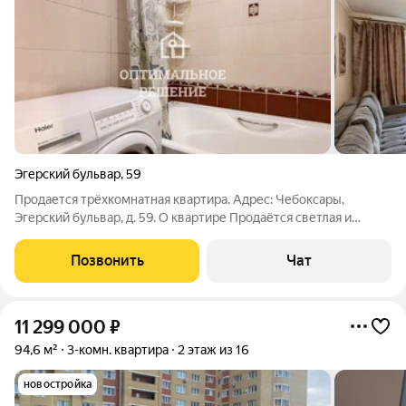
Эгерский бульвар
,
59
Продается трёхкомнатная квартира. Адрес: Чебоксары,
Эгерский бульвар, д. 59. О квартире Продаётся светлая и
просторная трёхкомнатная квартира в кирпичном доме на 2
этаже. Общая площадь 61 кв. м (без учёта лоджии), кухня 9 кв.
Позвонить
Чат
м, что позволяет
11 299 000
₽
94,6 м²
3-комн. квартира
2 этаж из 16
новостройка