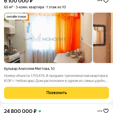
6 100 000
₽
65 м²
3-комн. квартира
1 этаж из 10
онлайн показ
бульвар Анатолия Миттова
,
10
Номер объекта: 1755479. В продаже трехкомнатная квартира в
ЮЗР г. Чебоксары! Дом расположен в одном из самых удобных
и развитых районов города рядом есть всё, что важно для
комфортной жизни семьи. Квартира расположена на 1 этаже
Позвонить
10-этажного
24 800 000
₽