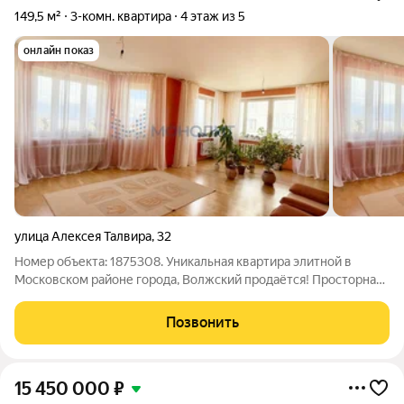
149,5 м²
3-комн. квартира
4 этаж из 5
онлайн показ
улица Алексея Талвира
,
32
Номер объекта: 1875308. Уникальная квартира элитной в
Московском районе города, Волжский продаётся! Просторная
трехкомнатная квартира вторичного рынка недвижимости
площадью 149.50 кв.м. на 4 этаже 5 этажного кирпичного дома
Позвонить
2003г. постройки.
15 450 000
₽