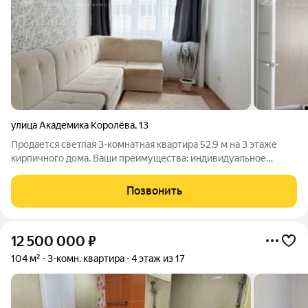
улица Академика Королёва
,
13
Продается светлая 3-комнатная квартира 52,9 м на 3 этаже
кирпичного дома. Ваши преимущества: индивидуальное
отопление комфорт и экономия; качественный ремонт;
остается мебель не нужно тратить время и средства на
Позвонить
обустройство; кирпичный дом;
12 500 000
₽
104 м²
3-комн. квартира
4 этаж из 17