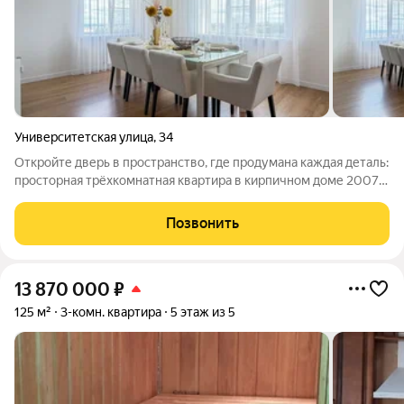
Университетская улица
,
34
Откройте дверь в пространство, где продумана каждая деталь:
просторная трёхкомнатная квартира в кирпичном доме 2007
года в престижном микрорайоне Университет
(СевероЗападный район). Из окон 13го этажа (из 14)
Позвонить
открывается завораживающая панорама:
13 870 000
₽
125 м²
3-комн. квартира
5 этаж из 5