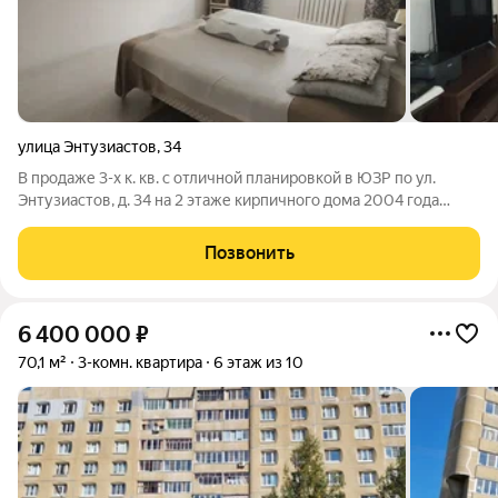
улица Энтузиастов
,
34
В продаже 3-х к. кв. с отличной планировкой в ЮЗР по ул.
Энтузиастов, д. 34 на 2 этаже кирпичного дома 2004 года
постройки. Общая плoщaдь квартиры с учетом площади
лоджии кв.м., площадь без учета лоджии 87,8 кв.м., из которых:
Позвонить
- жилые комнаты
6 400 000
₽
70,1 м²
3-комн. квартира
6 этаж из 10