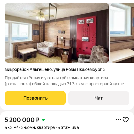
микрорайон Альгешево
,
улица Розы Люксембург
,
3
Продаётся тёплая и уютная трёхкомнатная квартира
(распашонка) общей площадью 71.3 кв.м. с просторной кухней
9.1 кв.м. Расположена по адресу: г. Чебоксары, улица Розы
Люксембург, дом №3, на четвёртом этаже. Квартира обладает
Позвонить
Чат
всеми преимуществами
5 200 000
₽
57,2 м²
3-комн. квартира
5 этаж из 5