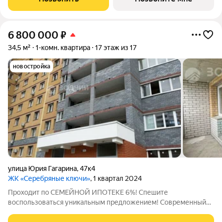
продуманной архитектурой и инженерным
6 800 000
₽
34,5 м²
1-комн. квартира
17 этаж из 17
новостройка
улица Юрия Гагарина
,
47к4
ЖК «Серебряные ключи»
, 1 квартал 2024
Проходит по СЕМЕЙНОЙ ИПОТЕКЕ 6%! Спешите
воспользоваться уникальным предложением! Современный
микрорайон «Серебряные ключи». Продается очень уютная