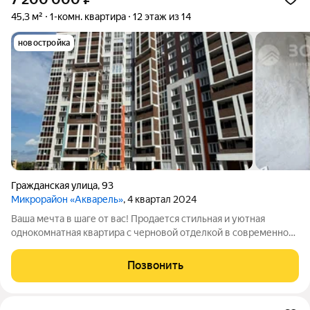
45,3 м²
1-комн. квартира
12 этаж из 14
новостройка
Гражданская улица
,
93
Микрорайон «Акварель»
, 4 квартал 2024
Ваша мечта в шаге от вас! Продается стильная и уютная
однокомнатная квартира с черновой отделкой в современном
жилом комплексе "Акварель"! Преимущества: Прекрасное
расположение: 12 этаж в монолитном доме по адресу в г.
Позвонить
Чебоксары, ул. Гражданская, д.