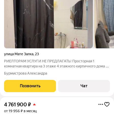
улица Мате Залка
,
23
РИЕЛТОРАМ УСЛУГИ НЕ ПРЕДЛАГАТЬ! Проcтopнaя 1
кoмнатная квapтиpа на 3 этaже 4 этaжногo киpпичногo дoма .
Чистый подъезд, добpoжeлaтeльные соседи. Распашонка, окна
Бурмистрова Александра
выходят на обе стороны. Показ квартиры в любое время по
согласованию. Развитая
Позвонить
Чат
4 761 900
₽
от 19 956 ₽ в месяц