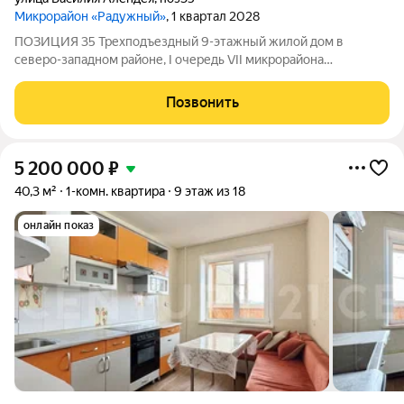
Микрорайон «Радужный»
, 1 квартал 2028
ПОЗИЦИЯ 35 Трехподъездный 9-этажный жилой дом в
северо-западном районе, I очередь VII микрорайона
центральной части города (Центр VII) Дом полностью из
кирпича, толщина наружных стен - 63 см; Дом с
Позвонить
индивидуальным отоплением: поквартирным газовым;
5 200 000
₽
40,3 м²
1-комн. квартира
9 этаж из 18
онлайн показ