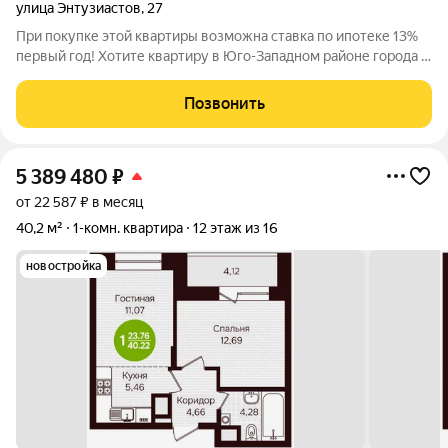
улица Энтузиастов
,
27
При покупке этой квартиры возможна ставка по ипотеке 13%
первый год! Хотите квартиру в Юго-Западном районе города с
развитой инфраструктурой или для вложения денег? Тогда
вам очень повезло!!! Предлагаем к продаже просторную и
Позвонить
уютную: 1 комнатную
5 389 480
₽
от 22 587 ₽ в месяц
40,2 м²
1-комн. квартира
12 этаж из 16
новостройка