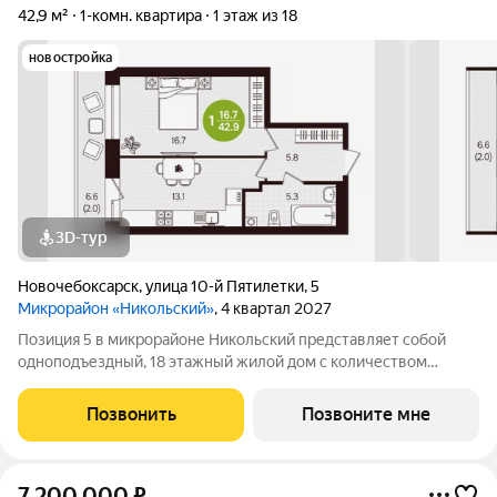
42,9 м²
1-комн. квартира
1 этаж из 18
новостройка
3D-тур
Новочебоксарск
,
улица 10-й Пятилетки
,
5
Микрорайон «Никольский»
, 4 квартал 2027
Позиция 5 в микрорайоне Никольский представляет собой
одноподъездный, 18 этажный жилой дом с количеством
этажей -19, в том числе один подземный. В основе проекта
тщательно продуманные планировки квартир - от 1-комнатных
Позвонить
Позвоните мне
до 3-комнатных, а также
7 200 000
₽