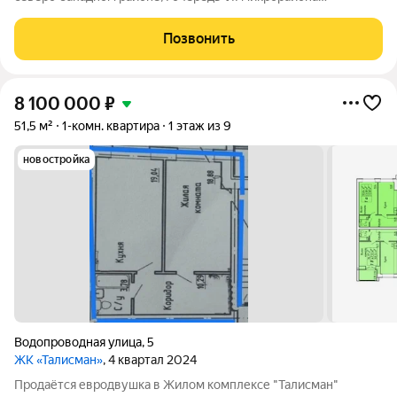
центральной части города (Центр VII) дом монолитно-
каркасный с вентилируемым фасадом фасад облицован
Позвонить
цветными керамогранитными плитами (не выгорающими
8 100 000
₽
51,5 м²
1-комн. квартира
1 этаж из 9
новостройка
Водопроводная улица
,
5
ЖК «Талисман»
, 4 квартал 2024
Продаётся евродвушка в Жилом комплексе "Талисман"