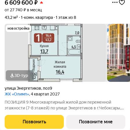
6 609 600
₽
от 27 740 ₽ в месяц
43,2 м²
1-комн. квартира
1 этаж из 8
новостройка
3D-тур
улица Энергетиков
,
поз9
ЖК «Олимп»
, 4 квартал 2027
ПОЗИЦИЯ 9 Многоквартирный жилой дом переменной
этажности (7-8 этажей) по улице Энергетиков в г.Чебоксары,
формирующий полузакрытое дворовое пространство. В
проекте дома отображены и учтены современные
Позвонить
Позвоните мне
строительные тенденции: Дом монолитно-каркасный с