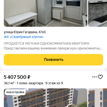
улица Юрия Гагарина
,
47к5
ЖК «Серебряные ключи»
ПРОДАЕТСЯ УЮТНАЯ ОДНОКОМНАТНАЯ КВАРТИРА
Представляем вашему вниманию прекрасную однокомнатную
квартиру с современным евроремонтом, мебелью и техникой
в кирпичном доме 2024 года постройки. Просторная комната с
Позвонить
большими окнами выходит на тихий двор,
5 407 500
₽
36,1 м²
1-комн. квартира
9 этаж из 9
новостройка