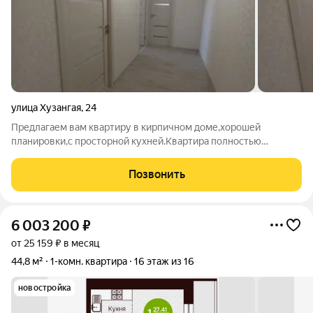
улица Хузангая
,
24
Предлагаем вам квартиру в кирпичном доме,хорошей
планировки,с просторной кухней.Квартира полностью
отремонтирована капитально-заменена проводка,выведено
много дополнительных розеток.Выровнены и оклеены
Позвонить
высококачественными обоями стены.Выровнен и
6 003 200
₽
от 25 159 ₽ в месяц
44,8 м²
1-комн. квартира
16 этаж из 16
новостройка