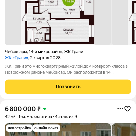
Чебоксары
,
14-й микрорайон
,
ЖК Грани
ЖК «Грани»
, 2 квартал 2028
ЖК Грани это многоквартирный жилой дом комфорт-класса в
Новоюжном районе Чебоксар. Он расположится в 14
микрорайоне, рядом с гипермаркетом «Лента» и двумя
крупными транспортными магистралями проспектом
Позвонить
Тракторостроителей и Солнечным бульваром.
6 800 000
₽
42 м²
1-комн. квартира
4 этаж из 9
новостройка
онлайн показ