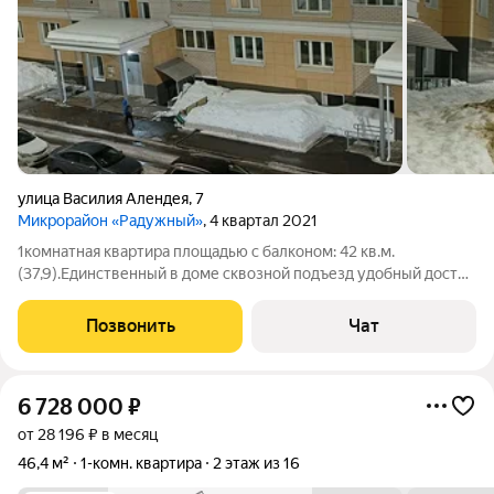
улица Василия Алендея
,
7
Микрорайон «Радужный»
, 4 квартал 2021
1комнатная квартира площадью с балконом: 42 кв.м.
(37,9).Единственный в доме сквозной подъезд удобный доступ
с двух сторон здания. Планировка и площади: Зал 15,6, Кухня
10,3, Санузел (с ванной) 4 Прихожая с гардеробной 7,8
Позвонить
Чат
Состояние квартиры:
6 728 000
₽
от 28 196 ₽ в месяц
46,4 м²
1-комн. квартира
2 этаж из 16