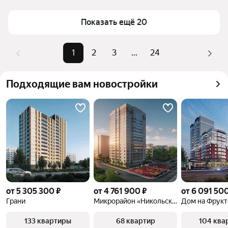
Посмотрите 474 объявления и ознакомьтесь с 
ценами в диапазоне от 2,45 млн ₽ до 14 млн ₽, 
Показать ещё 20
чтобы подобрать подходящий вариант.
1
2
3
...
24
Подходящие вам новостройки
от 5 305 300 ₽
от 4 761 900 ₽
от 6 091 500
Грани
Микрорайон «Никольский»
Дом на Фрук
133 квартиры
68 квартир
104 ква