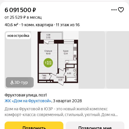
6 091 500
₽
от 25 529 ₽ в месяц
40,6 м²
1-комн. квартира
11 этаж из 16
новостройка
3D-тур
Фруктовая улица
,
поз1
ЖК «Дом на Фруктовой»
, 3 квартал 2028
Дом на Фруктовой в ЮЗР - это новый жилой комплекс
комфорт-класса: современный, стильный, уютный. Дом на
Фруктовой отличается высокими стандартами качества,
удачным расположением, развитой инфраструктурой,
Позвонить
Позвоните мне