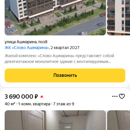
улица Ашмарина
,
поз8
ЖК «Слово Ашмарина»
, 2 квартал 2027
Жилой комплекс «Слово Ашмарина» представляет собой
девятиэтажное монолитное здание с вентилируемым
фасадом. Комплекс находится в спокойном зелёном районе.
Название проекта дань уважения Ивану Яковлевичу
Позвонить
Ашмарину, известному учёному и языковеду,
3 690 000
₽
40 м²
1-комн. квартира
7 этаж из 9