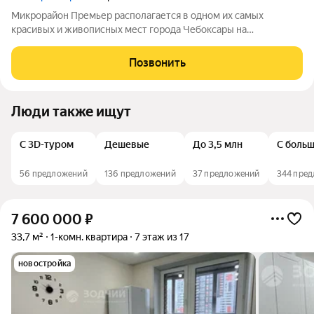
Микрорайон Премьер располагается в одном их самых
красивых и живописных мест города Чебоксары на
территории Чебоксарского Залива. Большим плюсом является
тот факт, что МКР Премьер находится не на шумной улице с
Позвонить
оживленным движением, а в уютном тихом
Люди также ищут
С 3D-туром
Дешевые
До 3,5 млн
С больш
56 предложений
136 предложений
37 предложений
344 пре
7 600 000
₽
33,7 м²
1-комн. квартира
7 этаж из 17
новостройка