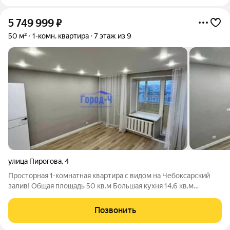
5 749 999
₽
50 м²
1-комн. квартира
7 этаж из 9
улица Пирогова
,
4
Просторная 1-комнатная квартира с видом на Чебоксарский
залив! Общая площадь 50 кв.м Большая кухня 14,6 кв.м
(идеально для семьи и уютных ужинов) Окна выходят на
солнечную сторону квартира всегда наполнена светом
Позвонить
Раздельный санузел