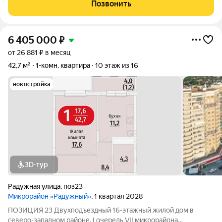
однокомнатная квартира в д. 47 к. 4 по ул. Гагарина в г.
Позвонить
Чебоксары. Квартира расположена на 17 этаже
6 405 000
₽
от 26 881 ₽ в месяц
42,7 м²
1-комн. квартира
10 этаж из 16
новостройка
3D-тур
Радужная улица
,
поз23
Микрорайон «Радужный»
, 1 квартал 2028
ПОЗИЦИЯ 23 Двухподъездный 16-этажный жилой дом в
северо-западном районе, I очередь VII микрорайона