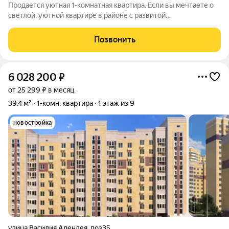
Продается уютная 1-комнатная квартира. Если вы мечтаете о
светлой, уютной квартире в районе с развитой
инфраструктурой, то это предложение именно для вас! О
квартире:Квартира с современным ремонтом очень теплая,
Позвонить
светлая, уютная. Окна выходят на
6 028 200
₽
от 25 299 ₽ в месяц
39,4 м²
1-комн. квартира
1 этаж из 9
новостройка
улица Василия Алендея
,
поз35