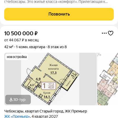
г.Чебоксары. Это жильё класса «комфорт». Прилегающая к
дому территория огорожена, организованы детские игровые и
спортивные площадки. Предусмотрена гостевая автостоянка.
Позвонить
В подвале дома предусмотрены
10 500 000
₽
от 44 067 ₽ в месяц
42 м²
1-комн. квартира
8 этаж из 8
новостройка
3D-тур
Чебоксары
,
квартал Старый город
,
ЖК Премьер
ЖК «Премьер»
, 4 квартал 2027