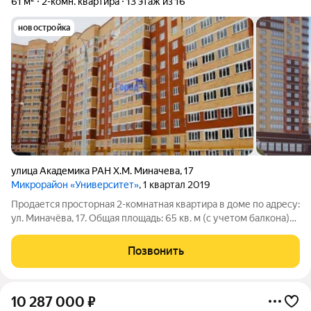
61 м²
2-комн. квартира
13 этаж из 16
новостройка
улица Академика РАН Х.М. Миначева
,
17
Микрорайон «Университет»
, 1 квартал 2019
Продается просторная 2-комнатная квартира в доме по адресу:
ул. Миначёва, 17. Общая площадь: 65 кв. м (с учетом балкона)
Этаж: 13 из 17 Балкон: присутствует Главные преимущества:
Эта квартира расположена в сердце Северо-Западного района
Позвонить
самого
10 287 000
₽