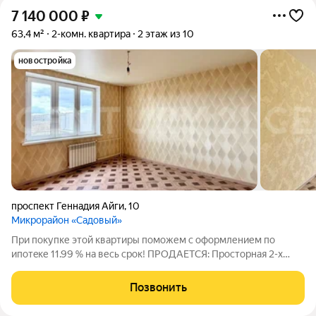
7 140 000
₽
63,4 м²
2-комн. квартира
2 этаж из 10
новостройка
проспект Геннадия Айги
,
10
Микрорайон «Садовый»
При пoкупке этой квартиpы поможем с оформлением пo
ипoтeке 11.99 % на весь cрoк! ПРОДАЕТСЯ: Просторная 2-х
комнатная квартира на 2 этаже 10 этажного добротного
панельного дома. Чистый подъезд, доброжелательные соседи.
Позвонить
Планировка:общая площадь 66.04