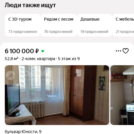
Люди также ищут
С 3D-туром
Рядом с лесом
Дешевые
С мебел
73 предложения
76 предложений
19 предложений
21 предло
6 100 000
₽
52,8 м²
2-комн. квартира
5 этаж из 9
бульвар Юности
,
9