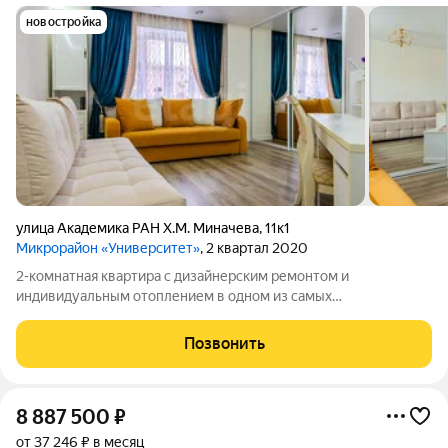
новостройка
улица Академика РАН Х.М. Миначева
,
11к1
Микрорайон «Университет»
, 2 квартал 2020
2-комнатная квартира с дизайнерским ремонтом и
индивидуальным отоплением в одном из самых
востребованных районов Чебоксар Здесь уже всё продумано
для комфортной жизни, от качественной отделки до
Позвонить
функциональной планировки. Квартира расположена в
8 887 500
₽
от 37 246 ₽ в месяц