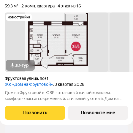
59,3 м²
2-комн. квартира
4 этаж из 16
новостройка
3D-тур
Фруктовая улица
,
поз1
ЖК «Дом на Фруктовой»
, 3 квартал 2028
Дом на Фруктовой в ЮЗР - это новый жилой комплекс
комфорт-класса: современный, стильный, уютный. Дом на
Фруктовой отличается высокими стандартами качества,
удачным расположением, развитой инфраструктурой,
Позвонить
Позвоните мне
продуманной архитектурой и инженерным