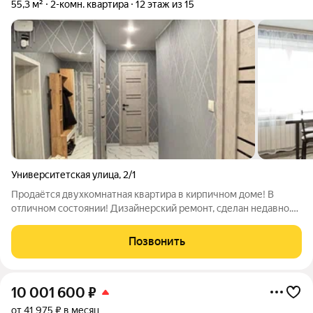
55,3 м²
2-комн. квартира
12 этаж из 15
Университетская улица
,
2/1
Продаётся двухкомнатная квартира в кирпичном доме! В
отличном состоянии! Дизайнерский ремонт, сделан недавно.
Мебель новая, сделана на заказ. В квартире поменяно всё:
электрическая проводка, окна, двери, и т.д. В квартире
Позвонить
остаётся вся мебель, и
10 001 600
₽
от 41 975 ₽ в месяц