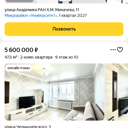
улица Академика РАН Х.М. Миначева
,
11
Микрорайон «Университет»
, 1 квартал 2027
Позвонить
5 600 000
₽
47,5 м²
2-комн. квартира
9 этаж из 10
онлайн показ
улица Чернышевского
,
3