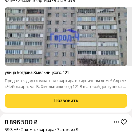
52 м²
2-комн. квартира
5 этаж из 9
улица Богдана Хмельницкого
,
121
Продается двухкомнатная квартира в кирпичном доме! Адрес:
г.Чебоксары, ул. Б. Хмельницкого д 121 В шаговой доступности
Детский сад № 118, Школа № 64. Что делает эту квартиру
идеальной для семей с детьми. Магазины, Сбербанк,
Позвонить
Поликлиника, Аптеки,
8 896 500
₽
59,3 м²
2-комн. квартира
7 этаж из 9