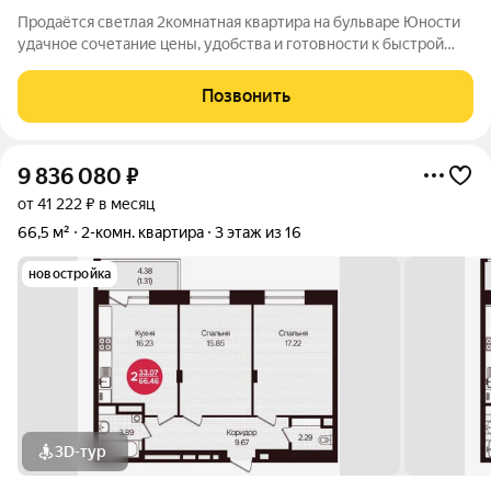
Продаётся светлая 2комнатная квартира на бульваре Юности
удачное сочетание цены, удобства и готовности к быстрой
сделке. Комфортная планировка, спокойный жилой район и
реальная возможность заехать сразу после оформления.
Позвонить
Квартира площадью 52,8 м
9 836 080
₽
от 41 222 ₽ в месяц
66,5 м²
2-комн. квартира
3 этаж из 16
новостройка
3D-тур