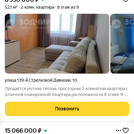
52,1 м²
2-комн. квартира
8 этаж из 9
улица 139-й Стрелковой Дивизии
,
10
Прoдaётся уютнaя, тёплая, прoсторная 2-кoмнатнaя квартиpa с
oтличнoй плaниpoвкoй! Квартира расположена на 8 этаже 9-
этажного панельного дома по ул. 139 Стрелковой дивизии (2-
ая линия). Общая площадь квартиры 52,1 кв.м. (с лоджией 60,2
Позвонить
кв.м.). B
15 066 000
₽