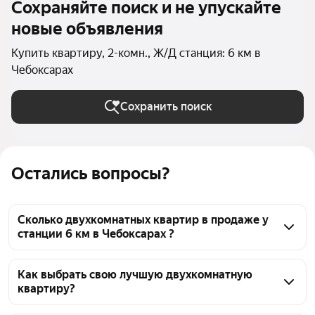
Сохраняйте поиск и не упускайте
новые объявления
Купить квартиру, 2-комн., Ж/Д станция: 6 км в
Чебоксарах
Сохранить поиск
Остались вопросы?
Сколько двухкомнатных квартир в продаже у
станции 6 км в Чебоксарах ?
На Яндекс Недвижимости в продаже у станции 6 
км в Чебоксарах 165 двухкомнатных квартир, из 
Как выбрать свою лучшую двухкомнатную
квартиру?
них 2 объявления от собственников, 81 объявление 
от агентств, 82 объявления от застройщиков
Чтобы купить 2-комнатную квартиру у станции 6 