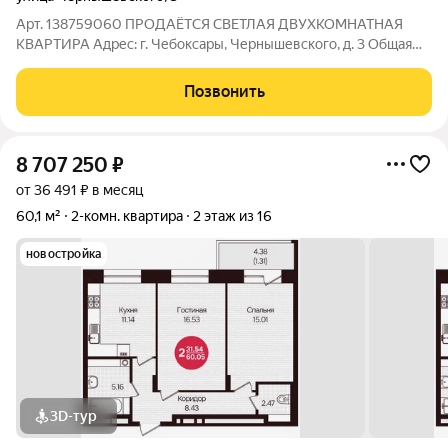
Арт. 138759060 ПРОДАЁТСЯ СВЕТЛАЯ ДВУХКОМНАТНАЯ
КВАРТИРА Адрес: г. Чебоксары, Чернышевского, д. 3 Общая
площадь: 47,5 м Жилая площадь: 28,3 м (комнаты по 14,8 и 13,5
м) Площадь кухни: 7,78 м Этаж: 9/10. Тип дома: кирпичный.
Позвонить
Почему стоит выбрать именно
8 707 250
₽
от 36 491 ₽ в месяц
60,1 м²
2-комн. квартира
2 этаж из 16
новостройка
3D-тур