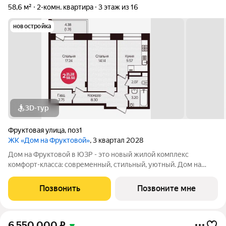
58,6 м²
2-комн. квартира
3 этаж из 16
новостройка
3D-тур
Фруктовая улица
,
поз1
ЖК «Дом на Фруктовой»
, 3 квартал 2028
Дом на Фруктовой в ЮЗР - это новый жилой комплекс
комфорт-класса: современный, стильный, уютный. Дом на
Фруктовой отличается высокими стандартами качества,
удачным расположением, развитой инфраструктурой,
Позвонить
Позвоните мне
продуманной архитектурой и инженерным
6 550 000
₽