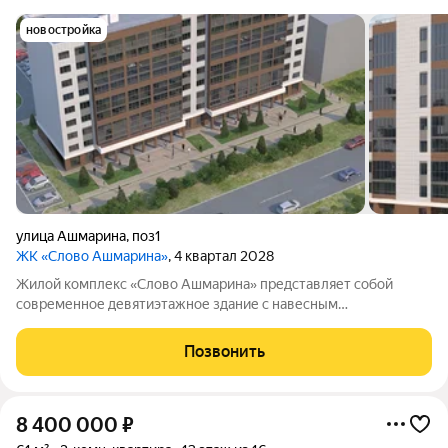
новостройка
улица Ашмарина
,
поз1
ЖК «Слово Ашмарина»
, 4 квартал 2028
Жилой комплекс «Слово Ашмарина» представляет собой
современное девятиэтажное здание с навесным
вентилируемым фасадом. Комплекс находится в зелёной и
спокойной части города. Название проекта отсылает к
Позвонить
личности Ивана Яковлевича Ашмарина известного
8 400 000
₽