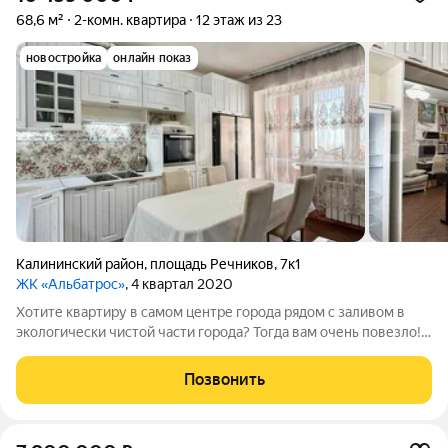
68,6 м²
2-комн. квартира
12 этаж из 23
новостройка
онлайн показ
Калининский район
,
площадь Речников
,
7к1
ЖК «Альбатрос»
, 4 квартал 2020
Хотите квартиру в самом центре города рядом с заливом в
экологически чистой части города? Тогда вам очень повезло!!!
ПРОДАЕТСЯ: Просторная 2-х комнатная квартира на улице
Речников 7к1 города Чебоксары на 12 этаже 24 этажного
Позвонить
монолитно-кирпичного дома