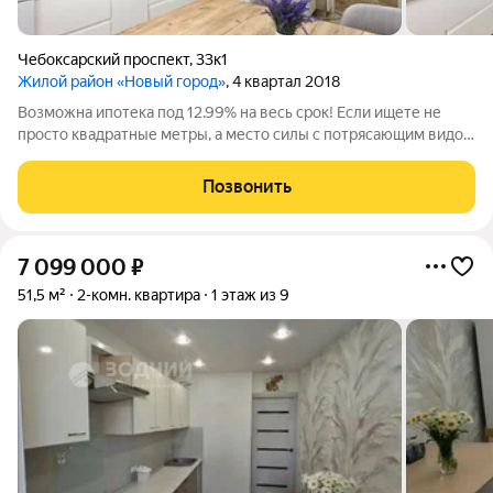
Чебоксарский проспект
,
33к1
Жилой район «Новый город»
, 4 квартал 2018
Возможна ипотека под 12.99% на весь срок! Если ищете не
просто квадратные метры, а место силы с потрясающим видом
- это ТОТ САМЫЙ ВАРИАНТ. ВИД, ОТ КОТОРОГО
ПЕРЕХВАТЫВАЕТ ДУХ! Закатное солнце, Волга на ладони - та
Позвонить
деталь, которая влюбляется в себя раз
7 099 000
₽
51,5 м²
2-комн. квартира
1 этаж из 9