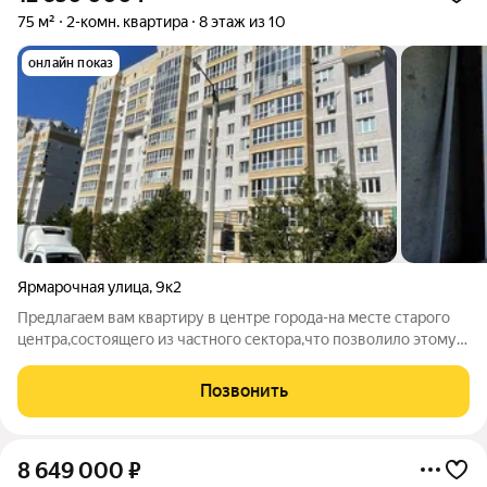
75 м²
2-комн. квартира
8 этаж из 10
онлайн показ
Ярмарочная улица
,
9к2
Предлагаем вам квартиру в центре города-на месте старого
центра,состоящего из частного сектора,что позволило этому
микрорайону остаться зеленым,с хорошей
инфраструктурой.Здесь все в шаговой доступности-
Позвонить
школы,детские сады,стадион,рынок,торговые
8 649 000
₽