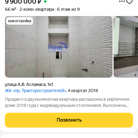
9 900 000
₽
66 м²
2-комн. квартира
6 этаж из 9
новостройка
улица А.В. Асламаса
,
1к1
ЖК «пр. Тракторостроителей»
, 4 квартал 2018
Продается двухкомнатная квартира распашонка в кирпичном
доме 2018 года с индивидуальным отоплением. Выполнена
качественная дизайнерская отделка дорогими материалами.
Налажена инфраструктура: гипермаркет лента, детский сад,
Позвонить
школа. остановки