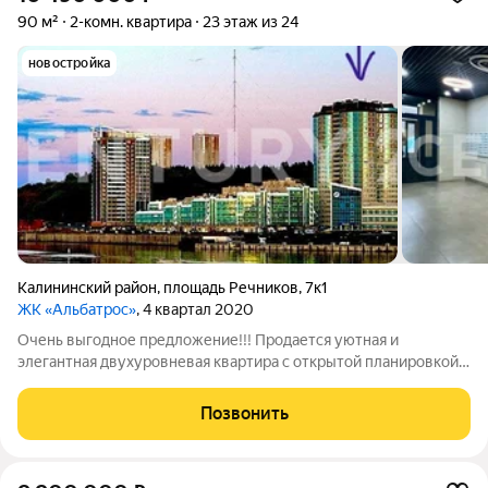
90 м²
2-комн. квартира
23 этаж из 24
новостройка
Калининский район
,
площадь Речников
,
7к1
ЖК «Альбатрос»
, 4 квартал 2020
Очень выгодное предложение!!! Продается уютная и
элегантная двухуровневая квартира с открытой планировкой и
выходом на собственную террасу, общей площадью 119
квадратных метров, расположенная на 23 этаже современного
Позвонить
кирпично-монолитного дома,