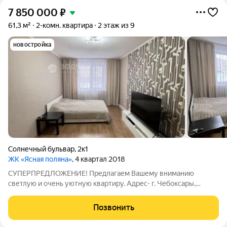
7 850 000
₽
61,3 м²
2-комн. квартира
2 этаж из 9
новостройка
Солнечный бульвар
,
2к1
ЖК «Ясная поляна»
, 4 квартал 2018
СУПЕРПРЕДЛОЖЕНИЕ! Предлагаем Вашему вниманию
светлую и очень уютную квартиру. Адрес- г. Чебоксары,
Солнечный б-р, д.2к1. О КВАРТИРЕ: зал - 16,9 кв.м. детская -
16,9 кв.м. кухня- 8,6 кв.м. прихожая - 9,0 кв.м. санузел - 3,6 кв.м.
Позвонить
гардеробная- 3,0