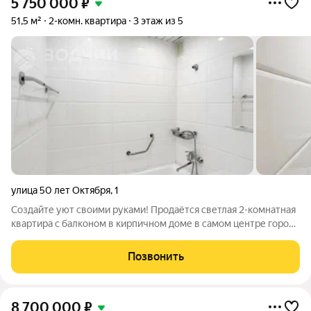
5 750 000
₽
51,5 м²
2-комн. квартира
3 этаж из 5
улица 50 лет Октября
,
1
Создайте уют своими руками! Продаётся светлая 2-комнатная
квартира с балконом в кирпичном доме в самом центре города
- удачное сочетание комфорта, тишины и развитой
инфраструктуры. Честный минус: нужен ремонт Квартира без
Позвонить
отделки дает вам полную
8 700 000
₽