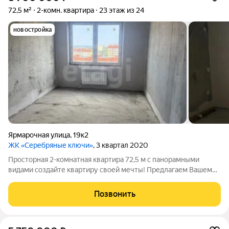
72,5 м²
2-комн. квартира
23 этаж из 24
новостройка
Ярмарочная улица
,
19к2
ЖК «Серебряные ключи»
, 3 квартал 2020
Просторная 2-комнатная квартира 72,5 м с панорамными
видами создайте квартиру своей мечты! Предлагаем Вашему
вниманию светлую просторную 2-комнатную квартиру
площадью 72,5 кв.м., расположенную на 23- м этаже
Позвонить
современного монолитно- кирпичного дома,