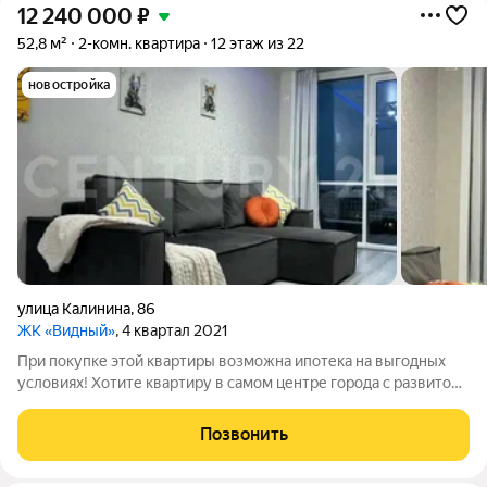
12 240 000
₽
52,8 м²
2-комн. квартира
12 этаж из 22
новостройка
улица Калинина
,
86
ЖК «Видный»
, 4 квартал 2021
При покупке этой квартиры возможна ипотека на выгодных
условиях! Хотите квартиру в самом центре города с развитой
инфраструктурой или для вложения денег? Тогда вам очень
повезло!!! ПРОДАЕТСЯ: Просторная 2-х комнатная квартира в
Позвонить
центре города города