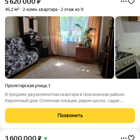
5 620 000
₽
45,2 м²
2-комн. квартира
2 этаж из 9
Пролетарская улица
,
1
В продаже двухкомнатная квартира в Новоюжном районе.
Кирпичный дом. Отличная локация, рядом школа , садик.
Остановка общественного транспорта расположена возле
дома. В Квартире остаётся вся мебель. Возможно сделать
Позвонить
ремонт под себя Покажем в любой
3 600 000
₽