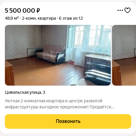
5 500 000
₽
48,9 м²
2-комн. квартира
6 этаж из 12
Цивильская улица
,
3
Уютная 2-комнатная квартира в центре развитой
инфраструктуры выгодное предложение! Продаётся
двухкомнатная квартира на 6-м этаже 12-этажного дома по
адресу: г. Чебоксары, ул. Цивильская, д. 3. Общая площадь 48,9
Позвонить
м, жилая 33 м, кухня 8 м, где