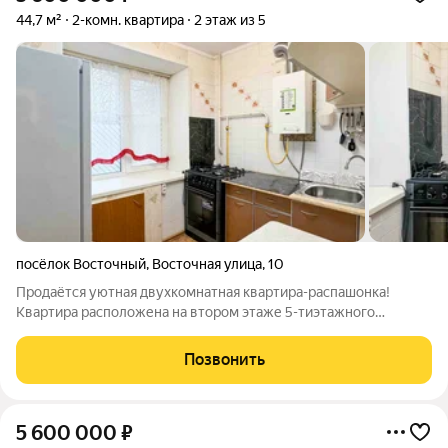
44,7 м²
2-комн. квартира
2 этаж из 5
посёлок Восточный
,
Восточная улица
,
10
Продаётся уютная двухкомнатная квартира-распашонка!
Квартира расположена на втором этаже 5-тиэтажного
кирпичного дома в тихом, изолированном от городской суеты,
районе города Чебоксары в непосредственной близости от
Позвонить
реки Волга, что, несомненно,
5 600 000
₽