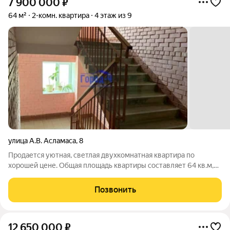
7 900 000
₽
64 м²
2-комн. квартира
4 этаж из 9
улица А.В. Асламаса
,
8
Продается уютная, светлая двухкомнатная квартира по
хорошей цене. Общая площадь квартиры составляет 64 кв.м,
что обеспечивает комфортное проживание для большой
семьи. Квартира расположена на 4-м этаже, окна выходят как
Позвонить
на улицу, так и во двор, что
12 650 000
₽