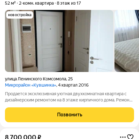
52 м²
2-комн. квартира
8 этаж из 17
новостройка
улица Ленинского Комсомола
,
25
Микрорайон «Кувшинка»
, 4 квартал 2016
Продается эксклюзивная уютная двухкомнатная квартира с
дизайнерским ремонтом на 8 этаже кирпичного дома. Ремонт
делали для себя, на материалах не экономили. Кухня
оборудована современной встроенной техникой и стильной
Позвонить
мебелью, что создает атмосферу
8 700 000
₽