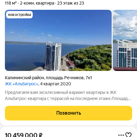
118 м²
2-комн. квартира
23 этаж из 23
новостройка
Калининский район
,
площадь Речников
,
7к1
ЖК «Альбатрос»
, 4 квартал 2020
Предлагаем вам эксклюзивный вариант квартиры в ЖК
Альбатрос-квартира с террасой на последнем этаже.Площадь
нижнего жилого этажа 81 м.кв.,площадь террасы 43 м.кв. Все
это документально в собственности квартиры. Площадь
Позвонить
квартиры с коэффициентами 95,8
10 459 000
₽