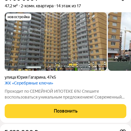
47,2 м²
2-комн. квартира
14 этаж из 17
новостройка
улица Юрия Гагарина
,
47к5
ЖК «Серебряные ключи»
Проходит по СЕМЕЙНОЙ ИПОТЕКЕ 6%! Спешите
воспользоваться уникальным предложением! Современный
микрорайон «Серебряные ключи». Продается очень уютная
двухкомнатная квартира распашонка в д. 47 к. 5 по ул. Гагарина
Позвонить
в г. Чебоксары. Квартира расположена на