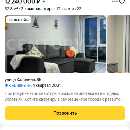
12 240 000
₽
52,8 м²
2-комн. квартира
12 этаж из 22
новостройка
улица Калинина
,
86
ЖК «Видный»
, 4 квартал 2021
При покупке этой квартиры возможна ипотека на выгодных
условиях! Хотите квартиру в самом центре города с развитой
инфраструктурой или для вложения денег? Тогда вам очень
повезло!!! ПРОДАЕТСЯ: Просторная 2-х комнатная квартира в
Позвонить
центре города города