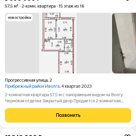
57,5 м²
2-комн. квартира
15 этаж из 16
новостройка
Прогрессивная улица
,
2
Прибрежный район Иволга
, 4 квартал 2023
2-комнатная квартира 57,5 м с панорамным видом на Волгу
Черновая отделка Закрытый двор Продается 2-комнатная
квартира-распашонка 57,5 кв.м в черновой отделке отличная
возможность сделать ремонт полностью по своему вкусу.
Позвонить
Квартира не торцевая,