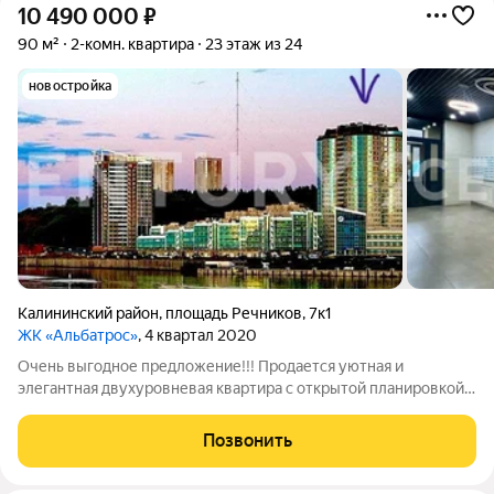
10 490 000
₽
90 м²
2-комн. квартира
23 этаж из 24
новостройка
Калининский район
,
площадь Речников
,
7к1
ЖК «Альбатрос»
, 4 квартал 2020
Очень выгодное предложение!!! Продается уютная и
элегантная двухуровневая квартира с открытой планировкой и
выходом на собственную террасу, общей площадью 119
квадратных метров, расположенная на 23 этаже современного
Позвонить
кирпично-монолитного дома,