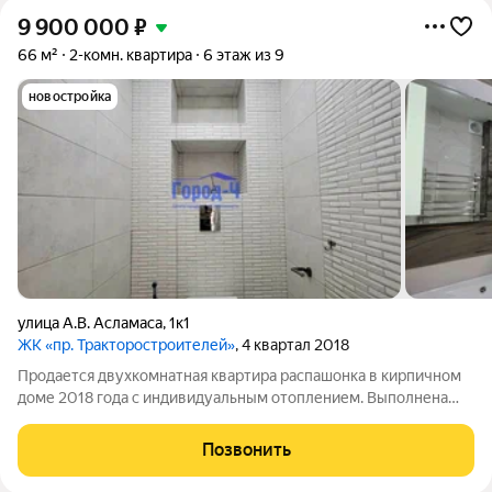
9 900 000
₽
66 м²
2-комн. квартира
6 этаж из 9
новостройка
улица А.В. Асламаса
,
1к1
ЖК «пр. Тракторостроителей»
, 4 квартал 2018
Продается двухкомнатная квартира распашонка в кирпичном
доме 2018 года с индивидуальным отоплением. Выполнена
качественная дизайнерская отделка дорогими материалами.
Налажена инфраструктура: гипермаркет лента, детский сад,
Позвонить
школа. остановки