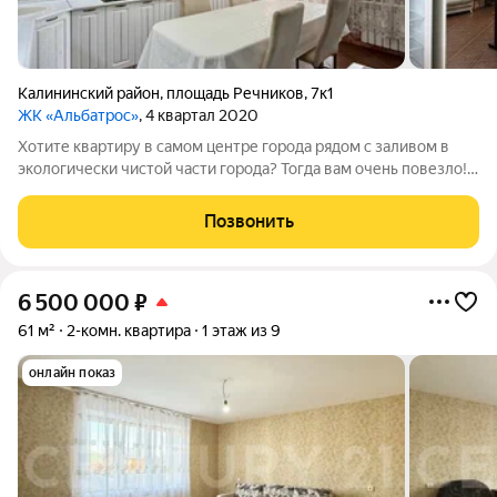
Калининский район
,
площадь Речников
,
7к1
ЖК «Альбатрос»
, 4 квартал 2020
Хотите квартиру в самом центре города рядом с заливом в
экологически чистой части города? Тогда вам очень повезло!!!
ПРОДАЕТСЯ: Просторная 2-х комнатная квартира на улице
Речников 7к1 города Чебоксары на 12 этаже 24 этажного
Позвонить
монолитно-кирпичного дома
6 500 000
₽
61 м²
2-комн. квартира
1 этаж из 9
онлайн показ