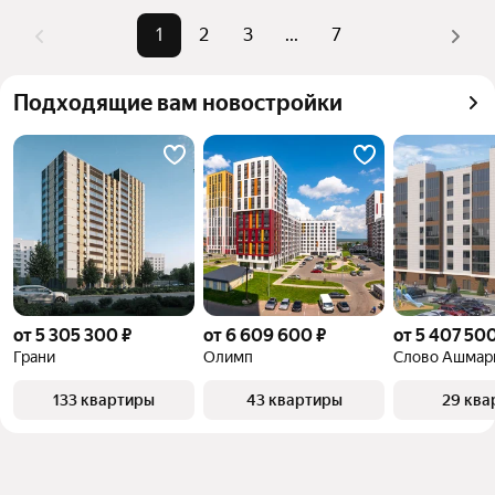
Помимо удобной сортировки по цене продажи вы 
можете отсортировать результаты по стоимости 
1
2
3
...
7
квадратного метра или площади
Подходящие вам новостройки
от 5 305 300 ₽
от 6 609 600 ₽
от 5 407 500
Грани
Олимп
Слово Ашмар
133 квартиры
43 квартиры
29 ква