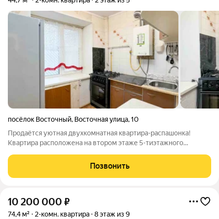
44,7 м²
2-комн. квартира
2 этаж из 5
посёлок Восточный
,
Восточная улица
,
10
Продаётся уютная двухкомнатная квартира-распашонка!
Квартира расположена на втором этаже 5-тиэтажного
кирпичного дома в тихом, изолированном от городской суеты,
районе города Чебоксары в непосредственной близости от
Позвонить
реки Волга, что, несомненно,
10 200 000
₽
74,4 м²
2-комн. квартира
8 этаж из 9