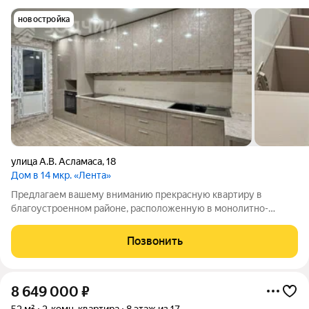
новостройка
улица А.В. Асламаса
,
18
Дом в 14 мкр. «Лента»
Предлагаем вашему вниманию прекрасную квартиру в
благоустроенном районе, расположенную в монолитно-
кирпичном доме, построенном в 2019 году. Этот вариант
идеально подойдёт для тех, кто ценит комфорт, удобство
Позвонить
инфраструктуры и качество жилья. Основные
8 649 000
₽