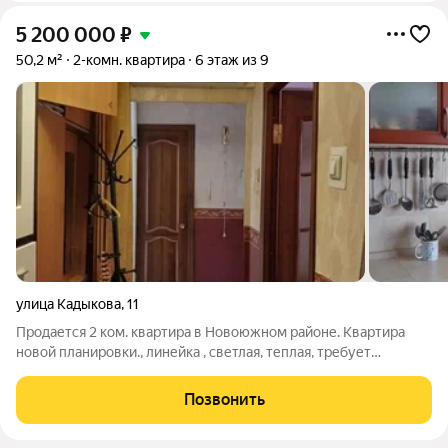
5 200 000
₽
50,2 м²
2-комн. квартира
6 этаж из 9
улица Кадыкова
,
11
Продается 2 ком. квартира в Новоюжном районе. Квартира
новой планировки., линейка , светлая, теплая, требует
ремонта. Окна все пластиковые, счетчики на все, двери
поменены. В квартире имеется кондиционер.Ванная комната
Позвонить
вся в розовом кафеле. Квартира