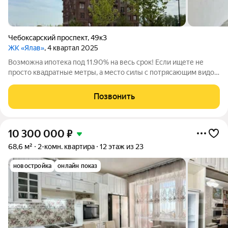
Чебоксарский проспект
,
49к3
ЖК «Ялав»
, 4 квартал 2025
Возможна ипотека под 11.90% на весь срок! Если ищете не
просто квадратные метры, а место силы с потрясающим видом
- это ТОТ САМЫЙ ВАРИАНТ. ВИД, ОТ КОТОРОГО
ПЕРЕХВАТЫВАЕТ ДУХ! Закатное солнце, Волга - та деталь,
Позвонить
которая влюбляется в себя раз и
10 300 000
₽
68,6 м²
2-комн. квартира
12 этаж из 23
новостройка
онлайн показ