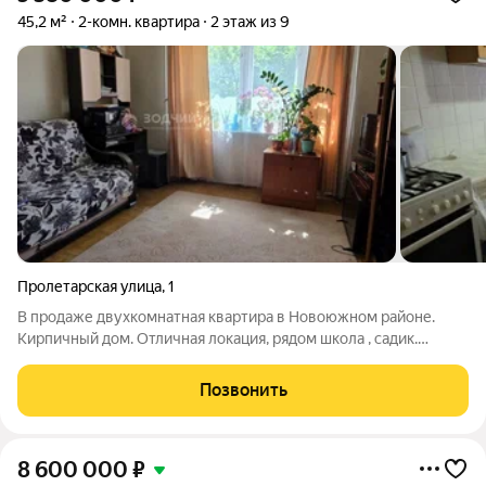
45,2 м²
2-комн. квартира
2 этаж из 9
Пролетарская улица
,
1
В продаже двухкомнатная квартира в Новоюжном районе.
Кирпичный дом. Отличная локация, рядом школа , садик.
Остановка общественного транспорта расположена возле
дома. В Квартире остаётся вся мебель. Возможно сделать
Позвонить
ремонт под себя Покажем в любой
8 600 000
₽