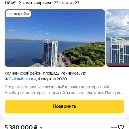
118 м²
2-комн. квартира
23 этаж из 23
новостройка
Калининский район
,
площадь Речников
,
7к1
ЖК «Альбатрос»
, 4 квартал 2020
Предлагаем вам эксклюзивный вариант квартиры в ЖК
Альбатрос-квартира с террасой на последнем этаже.Площадь
нижнего жилого этажа 81 м.кв.,площадь террасы 43 м.кв. Все
это документально в собственности квартиры. Площадь
Позвонить
квартиры с коэффициентами 95,8
5 380 000
₽