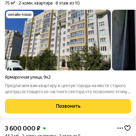
75 м²
2-комн. квартира
8 этаж из 10
онлайн показ
Ярмарочная улица
,
9к2
Предлагаем вам квартиру в центре города-на месте старого
центра,состоящего из частного сектора,что позволило этому
микрорайону остаться зеленым,с хорошей
инфраструктурой.Здесь все в шаговой доступности-
Позвонить
школы,детские сады,стадион,рынок,торговые
3 600 000
₽