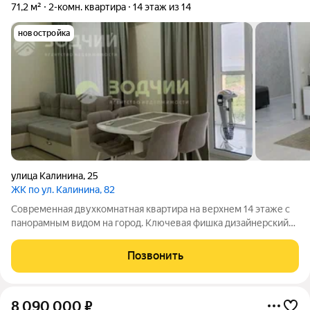
71,2 м²
2-комн. квартира
14 этаж из 14
новостройка
улица Калинина
,
25
ЖК по ул. Калинина, 82
Современная двухкомнатная квартира на верхнем 14 этаже с
панорамным видом на город. Ключевая фишка дизайнерский
ремонт. Продуманная подсветка, дорогие отделочные
материалы, минимализм и полная готовность к проживанию
Позвонить
без необходимых вложений.
8 090 000
₽