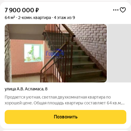
7 900 000
₽
64 м²
2-комн. квартира
4 этаж из 9
улица А.В. Асламаса
,
8
Продается уютная, светлая двухкомнатная квартира по
хорошей цене. Общая площадь квартиры составляет 64 кв.м,
что обеспечивает комфортное проживание для большой
семьи. Квартира расположена на 4-м этаже, окна выходят как
Позвонить
на улицу, так и во двор, что