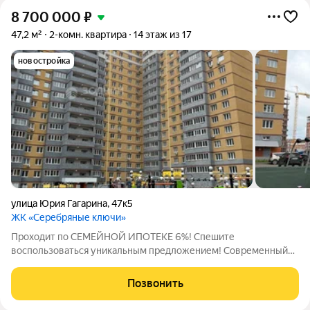
8 700 000
₽
47,2 м²
2-комн. квартира
14 этаж из 17
новостройка
улица Юрия Гагарина
,
47к5
ЖК «Серебряные ключи»
Проходит по СЕМЕЙНОЙ ИПОТЕКЕ 6%! Спешите
воспользоваться уникальным предложением! Современный
микрорайон «Серебряные ключи». Продается очень уютная
двухкомнатная квартира распашонка в д. 47 к. 5 по ул. Гагарина
Позвонить
в г. Чебоксары. Квартира расположена на