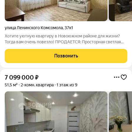
улица Ленинского Комсомола
,
37к1
Хотите уютную квартиру в Новоюжном районе для жизни?
Тогда вам очень повезло! ПРОДАЕТСЯ: Просторная светлая
двухкомнатная квартира- распашонка в Новоюжном районе
города Чебоксары на 1 этаже 9 этажного кирпичного дома.
Позвонить
Квартира идеально подойдет для
7 099 000
₽
51,5 м²
2-комн. квартира
1 этаж из 9