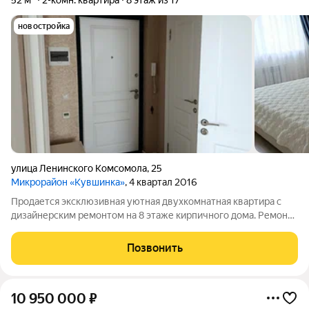
52 м²
2-комн. квартира
8 этаж из 17
новостройка
улица Ленинского Комсомола
,
25
Микрорайон «Кувшинка»
, 4 квартал 2016
Продается эксклюзивная уютная двухкомнатная квартира с
дизайнерским ремонтом на 8 этаже кирпичного дома. Ремонт
делали для себя, на материалах не экономили. Кухня
оборудована современной встроенной техникой и стильной
Позвонить
мебелью, что создает атмосферу
10 950 000
₽