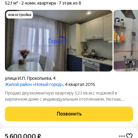
52,1 м²
2-комн. квартира
7 этаж из 8
новостройка
улица И.П. Прокопьева
,
4
Жилой район «Новый город»
, 4 квартал 2015
Продаю двухкомнатную квартиру 52,1 кв.м.с лоджией в
кирпичном доме с индивидуальным отоплением. Уютная,
светлая двухкомнатная квартира по хорошей цене. Квартира
расположена на 7-м этаже, красивый вид из окна, окна выходят
Позвонить
во двор, что создает
5 600 000
₽