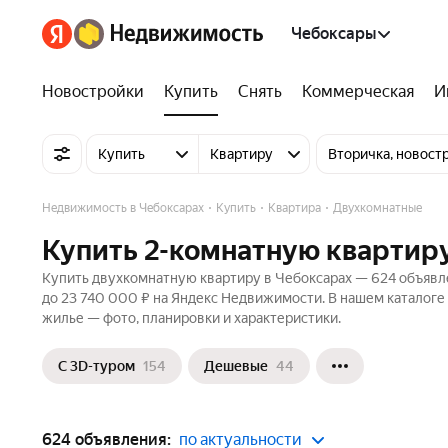
Чебоксары
Новостройки
Купить
Снять
Коммерческая
И
Купить
Квартиру
Вторичка, новост
Недвижимость в Чебоксарах
Купить
Квартира
Двухкомнатные
Купить 2-комнатную квартиру
Купить двухкомнатную квартиру в Чебоксарах — 624 объявле
до 23 740 000 ₽ на Яндекс Недвижимости. В нашем каталоге 
жилье — фото, планировки и характеристики.
С 3D-туром
154
Дешевые
44
624 объявления:
по актуальности