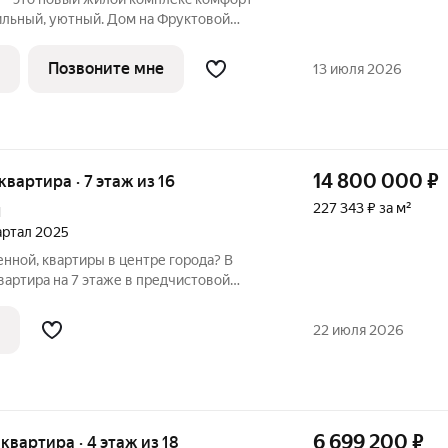
ильный, уютный. Дом на Фруктовой
андартами качества, удачным
й инфраструктурой, продуманной
Позвоните мне
13 июля 2026
рным
14 800 000
₽
 квартира · 7 этаж из 16
227 343 ₽ за м²
1
вартал 2025
енной, квартиры в центре города? В
вартира на 7 этаже в предчистовой
й и увеличенными окнами от 2,2 м. в
нительно в продаже есть кладовая
22 июля 2026
6 699 200
₽
я квартира · 4 этаж из 18