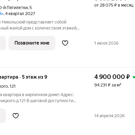
от 28 075 ₽ в месяц
0-й Пятилетки
,
5
й»
, 4 квартал 2027
е Никольский представляет собой
жный жилой дом с количеством этажей
одземный. В основе проекта тщательно
квартир - от 1-комнатных до 3-
Позвоните мне
1 июля 2026
4 900 000
₽
вартира · 5 этаж из 9
94 231 ₽ за м²
кого
,
121
 квартира в кирпичном доме! Адрес:
ьницкого д 121 В шаговой доступности
а № 64. Что делает эту квартиру
етьми. Магазины, Сбербанк, Поликлиника,
14 апреля 2026