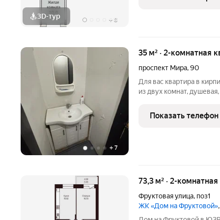
тенденции: Дом монолит
3D-тур
+
8
35 м² · 2-комнатная 
проспект Мира
,
90
Для вас квартира в кирп
из двух комнат, душевая,
Полностью готова к про
остается. Вся сумма в д
Показать телефон
тоже
+
7
73,3 м² · 2-комнатная
Фруктовая улица
,
поз1
ЖК «Дом на Фруктовой»
Дом на Фруктовой в ЮЗР