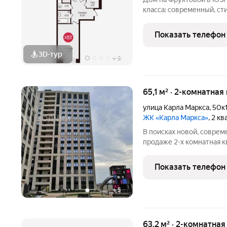
класса: современный, ст
отличается высокими ст
расположением, развито
Показать телефон
архитектурой и инжене
3D-тур
+
9
65,1 м² · 2-комнатная
улица Карла Маркса
,
50к
ЖК «Карла Маркса»
, 2 к
В поисках новой, соврем
продаже 2-х комнатная к
отделке с теплой лоджие
центре Чебоксар! Допол
Показать телефон
комната. Закрытый
+
5
63,2 м² · 2-комнатна