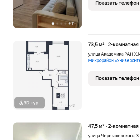
линия). Общая площадь кв
Показать телефон
B
+
11
73,5 м² · 2-комнатная
улица Академика РАН Х.
Микрорайон «Университ
Показать телефон
3D-тур
+
8
47,5 м² · 2-комнатна
улица Чернышевского
,
3