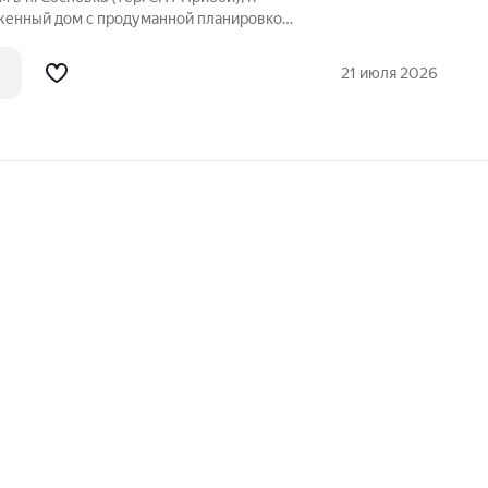
оженный дом с продуманной планировкой:
хня-гостиная, спальни на 2 этаже. Дом
рует долговечность и хорошую
21 июля 2026