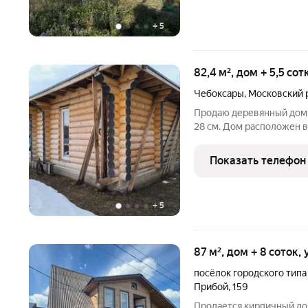
+
5
82,4 м², дом + 5,5 со
Чебоксары
,
Московский 
Продаю деревянный дом
28 см. Дом расположен 
Первомайским. Фундамен
септик, электричество 1
Показать телефон
мягкая черепица.
+
5
87 м², дом + 8 соток,
посёлок городского типа
Прибой
,
159
Продается кирпичный дом 