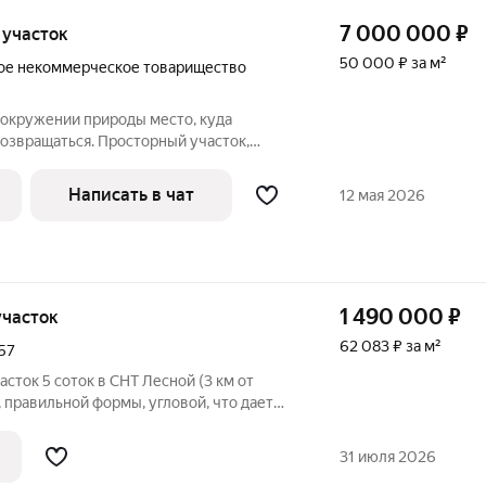
7 000 000
₽
, участок
50 000 ₽ за м²
ое некоммерческое товарищество
жении природы место, куда
озвращаться. Просторный участок,
с и спокойная атмосфера идеальное
рая хочет жить в комфорте вдали от
Написать в чат
12 мая 2026
1 490 000
₽
 участок
62 083 ₽ за м²
57
сток 5 соток в СНТ Лесной (3 км от
, правильной формы, угловой, что дает
ух сторон и рациональное
ойке. Установлена утепленная бытовка,
31 июля 2026