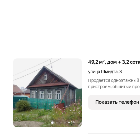
49,2 м², дом + 3,2 со
улица Шмидта
,
3
Продается одноэтажный
пристроем, обшитый про
индивидуального жилищн
районе. Пристрой построе
Показать телефон
пластиковые, в доме
+
14