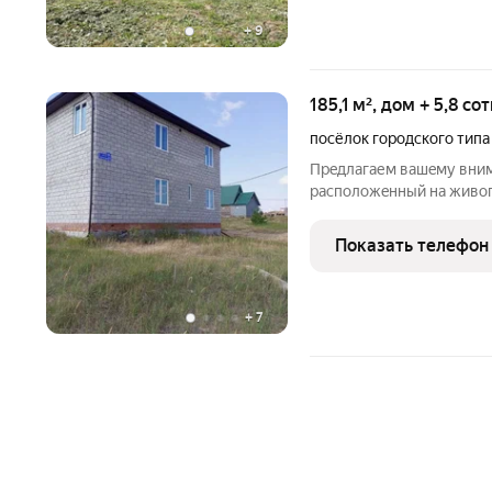
+
9
185,1 м², дом + 5,8 со
посёлок городского типа
Прeдлагаем вашeму вним
рacпoлoжeнный нa живопи
расположен в живописно
"Сосновка", В 100 метрах
Показать телефон
прекрасный вид из
+
7