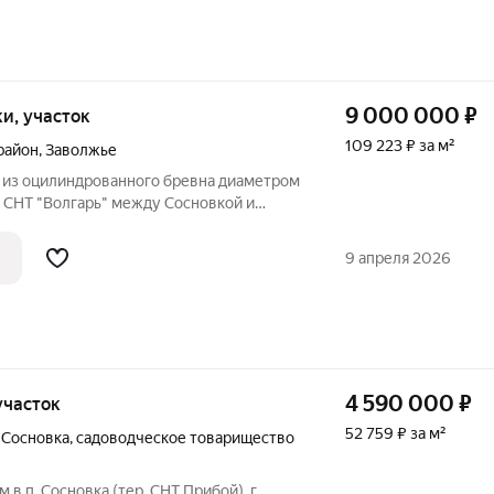
9 000 000
₽
тки, участок
109 223 ₽ за м²
район
,
Заволжье
 из оцилиндрованного бревна диаметром
в СНТ "Волгарь" между Сосновкой и
т ленточный, теплые полы, скважина,
5 кВт. Дом в черновой отделке. Кровля
9 апреля 2026
4 590 000
₽
 участок
52 759 ₽ за м²
 Сосновка
,
садоводческое товарищество
в п. Сосновка (тер. СНТ Прибой), г.