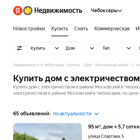
Чебоксары
Новостройки
Купить
Снять
Коммерческая
И
Купить
Дом
Тип
Недвижимость в Чебоксарах
Купить
Дом
Московский район
С э
Купить дом с электричеством
Купить дом с электричеством в районе Московский в Чебокс
электричеством в районе Московский в Чебоксарах. по цене 
65 объявлений:
по актуальности
95 м², дом + 5,7 сотк
улица Спартака
,
5