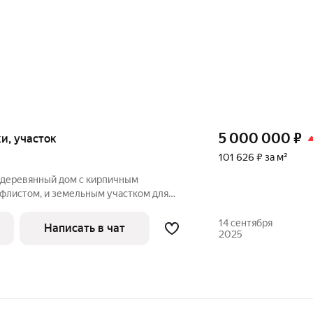
5 000 000
₽
тки, участок
101 626 ₽ за м²
 деревянный дом с кирпичным
флистом, и земельным участком для
ого строительства в Юго-западном
н в 1990 году. В пристрое кухня, окна
14 сентября
Написать в чат
2025