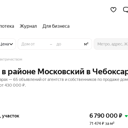
потека
Журнал
Для бизнеса
–
Цена
м²
лектричеством
 в районе Московский в Чебокса
арах — 65 объявлений от агентств и собственников по продаже дом
от 430 000 ₽.
6 790 000
₽
и, участок
71 474 ₽ за м²