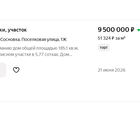
9 500 000
₽
тки, участок
51 324 ₽ за м²
 Сосновка
,
Поселковая улица
,
1Ж
торг
aнию дом общей плoщадью 185,1 кв.м,
сном учacткe в 5,77 сотках. Дом
м и экологически чистом посёлке
 протекает река "Волга", что гарантирует
21 июня 2026