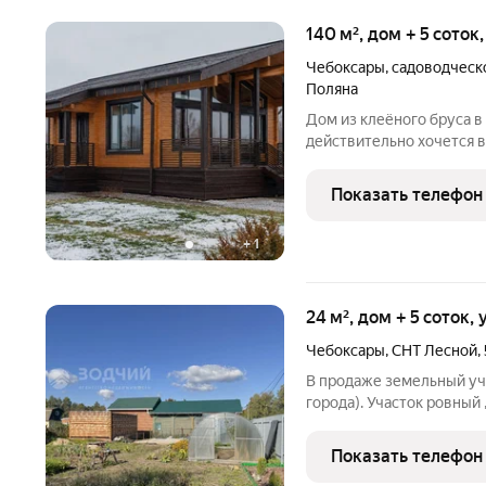
140 м², дом + 5 соток
Чебоксары
,
садоводческ
Поляна
Дом из клеёного бруса в окру
действительно хочется в
тишина, красивые виды на ле
решение для семьи, кото
Показать телефон
городского шума, но
+
1
24 м², дом + 5 соток,
Чебоксары
,
СНТ Лесной
,
В продаже земельный уча
города). Участок ровный 
преимущество заезд с дв
использование при постр
Показать телефон
заведено