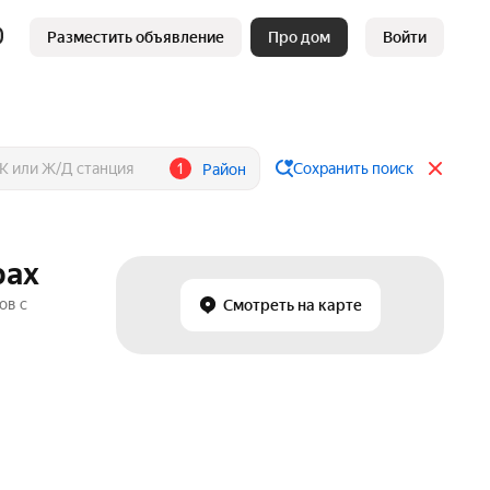
Разместить объявление
Про дом
Войти
1
Сохранить поиск
Район
рах
ов с
Смотреть на карте