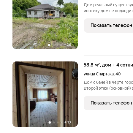
Дом реальный существуе
ипотеку дом не подходит
получить сниженный пла
чистой части города или
Показать телефон
повезло!!
+
26
58,8 м², дом + 4 сотк
улица Спартака
,
40
Дом с баней в черте горо
Второй этаж (основной) 
представлен в виде манс
дровах. В дом заведено 
Показать телефон
городской,
+
13