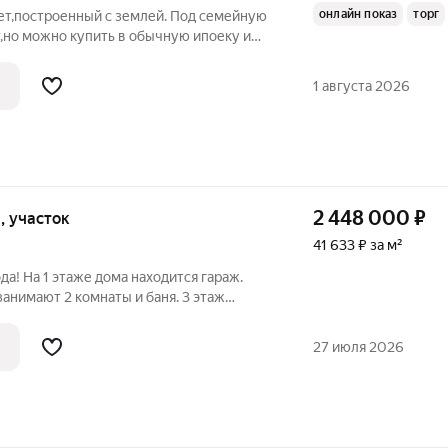
онлайн показ
торг
т,построенный с землей. Под семейную
,но можно купить в обычную ипоеку и
теж по 13% Хотите дом в экологически
 для вложения денег? Тогда вам очень
1 августа 2026
2 448 000
₽
и, участок
41 633 ₽ за м²
да! На 1 этаже дома находится гараж.
занимают 2 комнаты и баня. 3 этаж
арды. Баня совершенно новая, топится на
электричество 380 Вольт. Водопровод
27 июля 2026