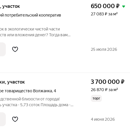
650 000
₽
и, участок
27 083 ₽ за м²
ий потребительский кооператив
к в экологически чистой части
ств или вложения денег? Тогда вам
ся: Земельный участок в Садоводческом
ществе "Солнечный" Назначение земель
25 июля 2026
3 700 000
₽
тки, участок
26 870 ₽ за м²
ое товарищество Волжанка
,
4
торг
дственной близости от города!
 участка - 5,73 соток Площадь дома -
мельный участок с домом. Дом
проекту (проект прилагается). Участок
4 июня 2026