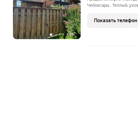
Чебоксары . Теплый, ух
3 комнаты, просторная ку
кирпичный, что гаранти
Показать телефон
теплоизоляцию.
+
26