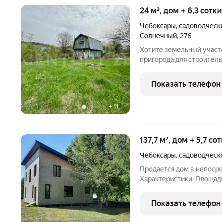
24 м², дом + 6,3 сотк
Чебоксары
,
садоводческ
Солнечный
,
276
Хотите земельный участо
пригорода для строитель
очень повезло!! Продает
некоммерческом товари
Показать телефон
(СНТ) площадь участка
+
11
137,7 м², дом + 5,7 со
Чебоксары
,
садоводческ
Продается дом в непосре
Характеристики: Площадь
137,7 кв.м Продается зе
недостроен, строился по 
Показать телефон
для круглогодичного