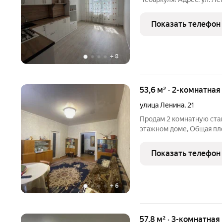
историческом районе гор
просторными комнатами. 
Показать телефон
Прекрасный
+
8
53,6 м² · 2-комнатная
улица Ленина
,
21
Продам 2 комнатную сталинку п
этажном доме, Общая площадь 53.6 кв., Ванная и сан.узел
раздельны в кафеле, Евроокна, натяжной потолок в комнатах,
Показать телефон
+
6
57,8 м² · 3-комнатная