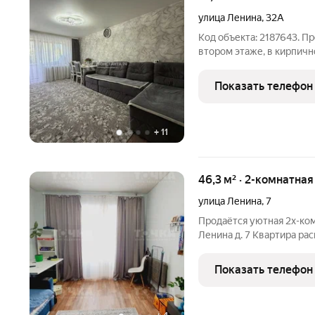
улица Ленина
,
32А
Код объекта: 2187643. П
втором этаже, в кирпич
57,8 квадратных метра. 
ремонт, установлены пла
Показать телефон
балкон застеклен
+
11
46,3 м² · 2-комнатна
улица Ленина
,
7
Продаётся уютная 2х-ком
Ленина д. 7 Квартира расположена на 2-ом этаже 2-х этажного
дома Быстрый выход на 
обременений и ограниче
Показать телефон
торг Общая