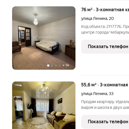
76 м² · 3-комнатная к
улица Ленина
,
20
Код объекта: 2117776. П
центре города Чебаркуль
квадратных метров, (Ста
косметический ремонт, 
Показать телефон
потолки, на полу
+
14
55,6 м² · 3-комнатная
улица Ленина
,
33
Продам квартиру. Идеаль
видом и школа в двух шагах это не сказка. Представ
выходите из подъезда, а
в парке, через десять уже на озере. Ни пробок, ни нервов, ни
Показать телефон
ранних