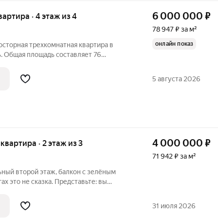
6 000 000
₽
вартира · 4 этаж из 4
78 947 ₽ за м²
онлайн показ
росторная трехкомнатная квартира в
. Общая площадь составляет 76
линка). Внутри квартиры выполнен
установлены пластиковые окна, натяжные
5 августа 2026
4 000 000
₽
 квартира · 2 этаж из 3
71 942 ₽ за м²
ный второй этаж, балкон с зелёным
ьте: вы
 через минуту уже в магазине, через пять
31 июля 2026