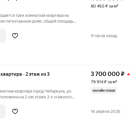
80 450 ₽ за м²
родается трех комнатная квартира на
ном пятиэтажном доме, общей площадью
В квартире выполнен косметический
стиковые окна, на полу линолеум,
9 часов назад
3 700 000
₽
я квартира · 2 этаж из 3
79 914 ₽ за м²
онлайн показ
натная квартира город Чебаркуль, ул.
сделку Взрослый собственник Без
ний Реальному покупателю, реальный
16 апреля 2026