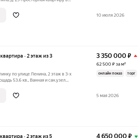
ода, сталинка, с высокими потолками и
Летом не жарко, зимой не холодно.
10 июля 2026
3 350 000
₽
 квартира · 2 этаж из 3
62 500 ₽ за м²
онлайн показ
торг
о улице Ленина, 2 этаж в 3-х
Отличное расположение. Возможен торг Мебель остается по
5 мая 2026
4 650 000
₽
 квартира · 2 этаж из 5