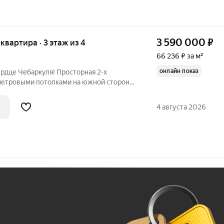
3 590 000
₽
 квартира · 3 этаж из 4
66 236 ₽ за м²
онлайн показ
ердце Чебаркуля! Просторная 2-х
-метровыми потолками на южной стороне,
м. Продается тёплая, светлая, уютная
 города. Идеальный вариант для семьи
4 августа 2026
Ж