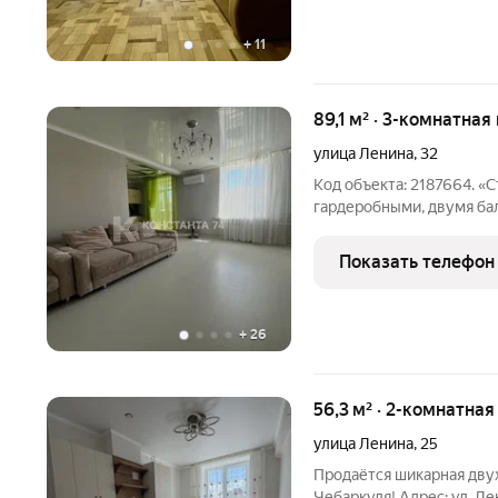
+
11
89,1 м² · 3-комнатная
улица Ленина
,
32
Код объекта: 2187664. «Сталинка» 90 метров в центре с двумя
гардеробными, двумя ба
очень тёплая, уютная тр
(3 м) создают ощущение 
Показать телефон
для
+
26
56,3 м² · 2-комнатная
улица Ленина
,
25
Продаётся шикарная дву
Чебаркуля! Адрес: ул. Ле