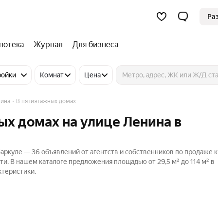
Ра
потека
Журнал
Для бизнеса
ройки
Комнат
Цена
нина
В пятиэтажных домах
ых домах на улице Ленина в
аркуле — 36 объявлений от агентств и собственников по продаже к
и. В нашем каталоге предложения площадью от 29,5 м² до 114 м² в
ктеристики.