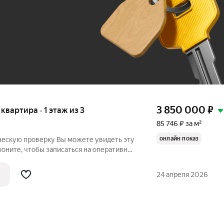
До 100 тыс. ₽
3 850 000
₽
 квартира · 1 этаж из 3
85 746 ₽ за м²
онлайн показ
ку Вы можете увидеть эту
воните, чтобы записаться на оперативный
договоре купли-продажи Быстрый выход на сделку Продается
24 апреля 2026