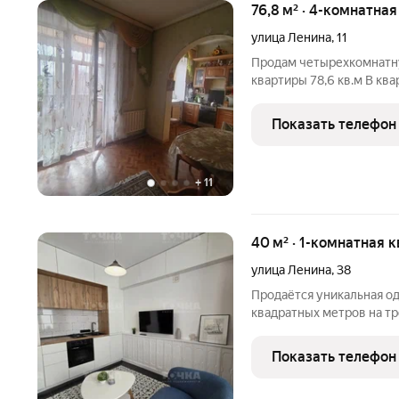
76,8 м² · 4-комнатная
улица Ленина
,
11
Продам четырехкомнатн
квартиры 78,6 кв.м В кв
отопление, что существ
коммунальным услугам Д
Показать телефон
разные стороны Кухня о
+
11
40 м² · 1-комнатная 
улица Ленина
,
38
Продаётся уникальная о
квадратных метров на т
Чебаркуле, улица Ленина д.38 модный презентабельны
дизайнерским ремонтом д
Показать телефон
Остается кухонный