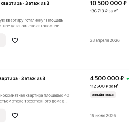
10 500 000
₽
 квартира · 3 этаж из 3
136 719 ₽ за м²
ую квартиру "сталинку" Площадь
артире установлено автономное
енно сокращает платежи по
ва застекленных балкона, выходящие на
28 апреля 2026
бъединена с
4 500 000
₽
квартира · 3 этаж из 3
112 500 ₽ за м²
онлайн показ
днокомнатная квартира площадью 40
ретьем этаже трехэтажного дома в
й вариант с
ля тех, кто ценит стиль и комфорт.
19 июля 2026