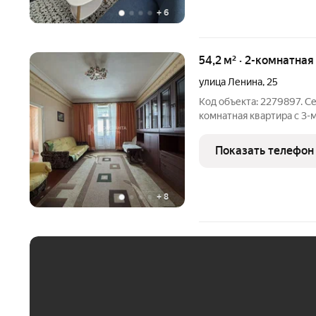
+
6
54,2 м² · 2-комнатная
улица Ленина
,
25
Код объекта: 2279897. С
комнатная квартира с 3
общей площадью: 54,2 кв.
квартира в самом центре
Показать телефон
или для тех,
+
8
ЕЖЕМЕСЯЧНЫЙ ПЛАТЁ