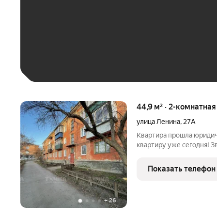
До 30 тыс. ₽
До 50 тыс. ₽
До 70 тыс. ₽
Больше 100 тыс. ₽
44,9 м² · 2-комнатная
улица Ленина
,
27А
Квартира прошла юридическую провер
квартиру уже сегодня! З
показ квартиры Один взрослый собственник Вся сумму в
Показать телефон
+
26