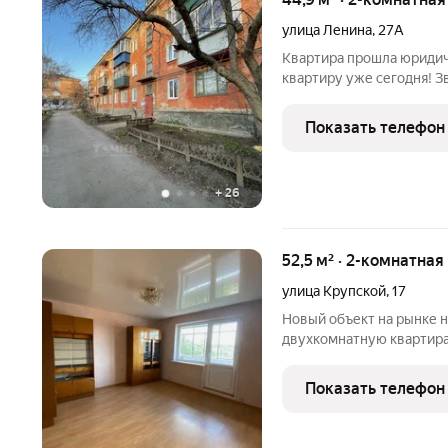
улица Ленина
,
27А
Квартира прошла юридическую провер
квартиру уже сегодня! З
показ квартиры Один взрослый собственник Вся сумму в
Показать телефон
+
26
52,5 м² · 2-комнатная
улица Крупской
,
17
Новый объект на рынке 
двухкомнатную квартира У
Крупской Описание: Дв
на разные стороны света
Показать телефон
естественного освещен