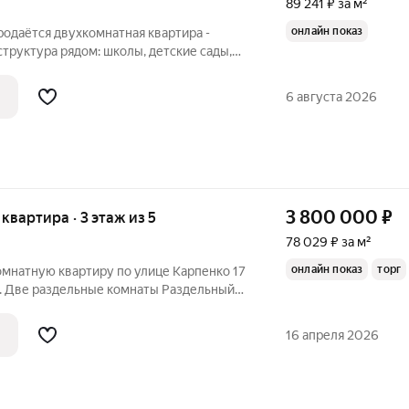
89 241 ₽ за м²
онлайн показ
Продаётся двухкомнатная квартира -
структура рядом: школы, детские сады,
бщественного транспорта в шаговой
плая -Соседи
6 августа 2026
3 800 000
₽
я квартира · 3 этаж из 5
78 029 ₽ за м²
онлайн показ
торг
мнатную квартиру по улице Карпенко 17
м. Две раздельные комнаты Раздельный
алкон застеклен Отличное расположение
ля семей с детьми. Рядом с домом
16 апреля 2026