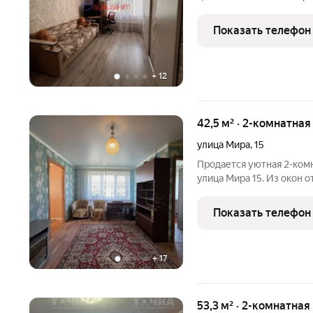
санузел раздельно , кух
дома, вид из окон восток
Показать телефон
+
12
42,5 м² · 2-комнатна
улица Мира
,
15
Продается уютная 2-комн
улица Мира 15. Из окон 
площадь Ленина вы всегда будете в центре городских праздников
и событий. Хрущевка, до
Показать телефон
+
17
53,3 м² · 2-комнатная