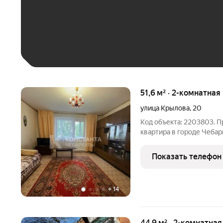
До 30 тыс. ₽
До 50 тыс. ₽
До 70 тыс. ₽
Больше 100 тыс. ₽
51,6 м² · 2-комнатная
улица Крылова
,
20
Код объекта: 2203803. 
квартира в городе Чебаркуль. О
раздельные, окна выходят
большой балкон В кварт
Показать телефон
можно заезжать и
+
14
44,9 м² · 2-комнатная