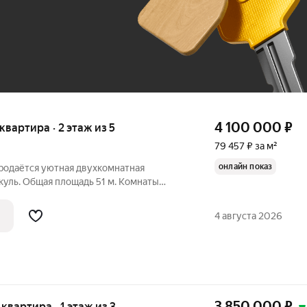
До 100 тыс. ₽
4 100 000
₽
 квартира · 2 этаж из 5
79 457 ₽ за м²
онлайн показ
Продаётся уютная двухкомнатная
бщая площадь 51 м. Комнаты
 на две стороны (на улицу и во двор).,
ире выполнен качественный ремонт
4 августа 2026
3 850 000
₽
 квартира · 1 этаж из 3