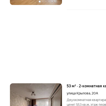
+
12
53 м² · 2-комнатная к
улица Крылова
,
20А
Двухкомнатная квартира
цене! S53 кв.м, этаж пер