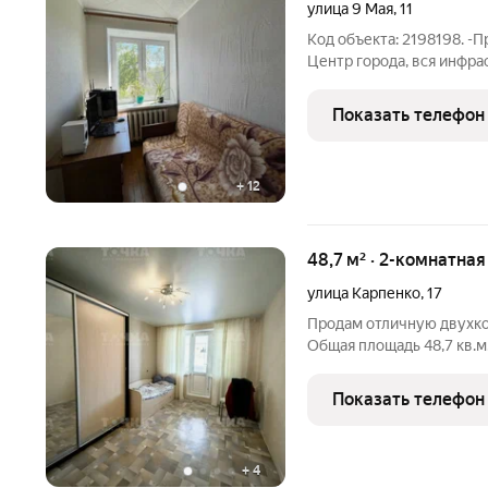
улица 9 Мая
,
11
Код объекта: 2198198. -
Центр города, вся инфра
магазины. - Остановка о
доступности. - Общая площадь 22 кв. м -Квартира тё
Показать телефон
тихие -
+
12
48,7 м² · 2-комнатна
улица Карпенко
,
17
Продам отличную двухко
Общая площадь 48,7 кв.
санузел Средний этаж Б
дома Отличный вариант д
Показать телефон
школа, детские
+
4