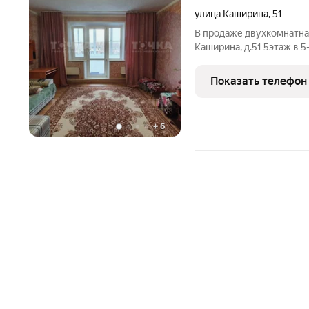
улица Каширина
,
51
В продаже двухкомнатная
Каширина, д.51 5этаж в 
площадь 53.30 кв.м. При
остальная мебель по до
Показать телефон
сантехника,
+
6