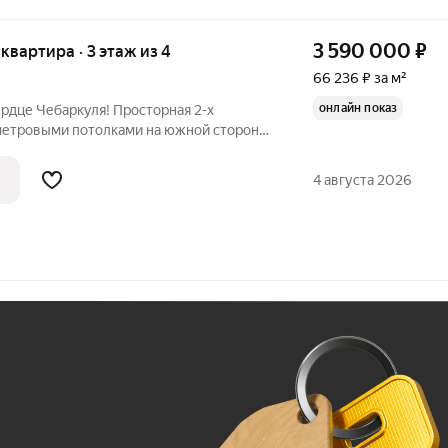
3 590 000
₽
 квартира · 3 этаж из 4
66 236 ₽ за м²
онлайн показ
ердце Чебаркуля! Просторная 2-х
-метровыми потолками на южной стороне,
м. Продается тёплая, светлая, уютная
 города. Идеальный вариант для семьи
4 августа 2026
Ж