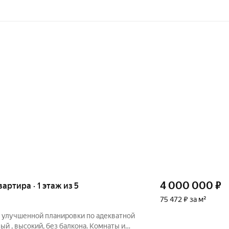
4 000 000
₽
вартира · 1 этаж из 5
75 472 ₽ за м²
 улучшенной планировки по адекватной
вый , высокий, без балкона. Комнаты и