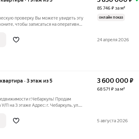
85 746 ₽ за м²
онлайн показ
ку Вы можете увидеть эту
воните, чтобы записаться на оперативный
договоре купли-продажи Быстрый выход на сделку Продается
24 апреля 2026
3 600 000
₽
 квартира · 3 этаж из 5
68 571 ₽ за м²
недвижимости г.Чебаркуль! Продам
/П на 3 этаже Адрес: г. Чебаркуль, ул.
е изолированные комнаты расположены
, что обеспечивает максимум
5 августа 2026
ия