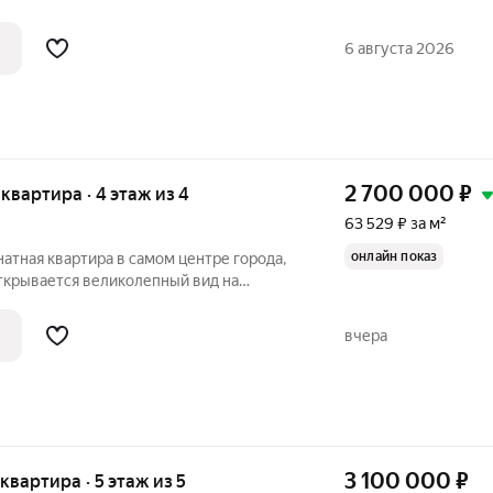
ня 9 метров. Расположение в середине
-запад. Ремонт косметический, все чисто,
6 августа 2026
2 700 000
₽
я квартира · 4 этаж из 4
63 529 ₽ за м²
онлайн показ
атная квартира в самом центре города,
открывается великолепный вид на
м кирпичный Площадь 42,5 кв.м. 4 этаж в
вчера
3 100 000
₽
 квартира · 5 этаж из 5