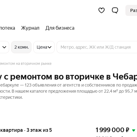
Ра
потека
Журнал
Для бизнеса
2 комн.
Цена
емонтом на вторичном рынке
 с ремонтом во вторичке в Чеба
ебаркуле — 123 объявления от агентств и собственников по прода
ости. В нашем каталоге предложения площадью от 22,4 м² до 95,7 м
ктеристики.
1 999 000
₽
 квартира · 3 этаж из 5