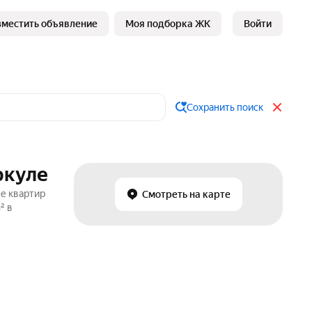
зместить объявление
Моя подборка ЖК
Войти
Сохранить поиск
ркуле
же квартир
Смотреть на карте
² в