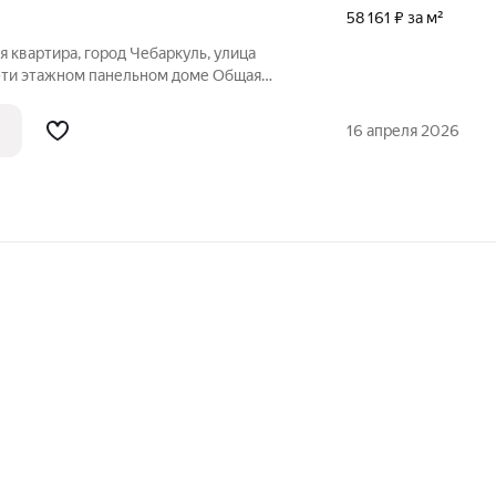
58 161 ₽ за м²
 квартира, город Чебаркуль, улица
5-ти этажном панельном доме Общая
 продаже остается кухонный гарнитур,
говоренности Коммуникации: проводка,
16 апреля 2026