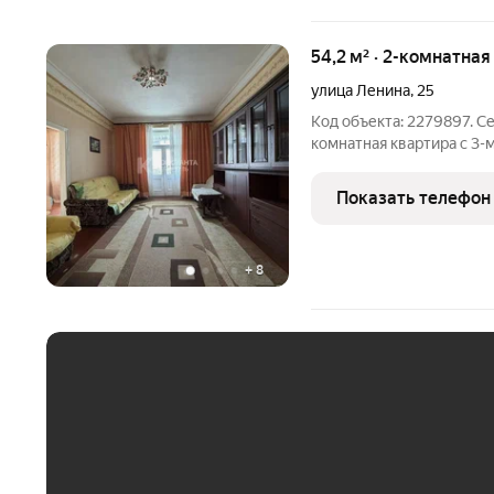
54,2 м² · 2-комнатная
улица Ленина
,
25
Код объекта: 2279897. С
комнатная квартира с 3
общей площадью: 54,2 кв.
квартира в самом центре
Показать телефон
или для тех,
+
8
ЕЖЕМЕСЯЧНЫЙ ПЛАТЁ