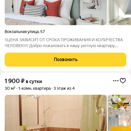
Вокзальная улица
,
57
!!ЦЕНА ЗАВИСИТ ОТ СРОКА ПРОЖИВАНИЯ И КОЛИЧЕСТВА
ЧЕЛОВЕК!!!! Добро пожаловать в нашу уютную квартиру,
расположенную в самом сердце города! Квартира для тех, кто
ценит комфорт и удобство. Не зависимо от того,
Позвонить
путешествуете ли Вы по делам или на
1 900
₽
в сутки
30 м²
1-комн. квартира
3 этаж из 4