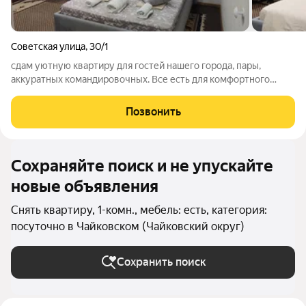
Советская улица
,
30/1
сдам уютную квартиру для гостей нашего города, пары,
аккуратных командировочных. Все есть для комфортного
проживания, дорогое постельное бельё, большие полотенца,
чай, сахар, предметы гигиены, ТВ от Ростелеком WINK,
Позвонить
Высокоскоростной интернет бонусом!
Сохраняйте поиск и не упускайте
новые объявления
Снять квартиру, 1-комн., мебель: есть, категория:
посуточно в Чайковском (Чайковский округ)
Сохранить поиск