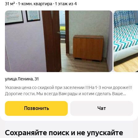
31 м²
1-комн. квартира
1 этаж из 4
улица Ленина
,
31
Указана цена со скидкой при заселении !!!На 1-3 ночи дороже!!!
Дорогие гости, Мы всегда Вам рады и хотим сделать Ваше
пребывание у нас комфортным !!ЦЕНА ЗАВИСИТ ОТ СРОКА
ПРОЖИВАНИЯ И КОЛИЧЕСТВА ЧЕЛОВЕК!!! Пожалуйста,
Позвонить
Чат
уточняйте актуальную цену перед
Сохраняйте поиск и не упускайте