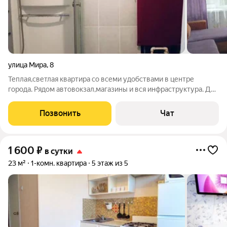
улица Мира
,
8
Теплая,светлая квартира со всеми удобствами в центре
города. Рядом автовокзал,магазины и вся инфраструктура. Для
вечеринок не сдаем.За курение в квартире штраф 1000
рублей. Количество гостей 2 человека.Заезд после 14 часов,
Позвонить
Чат
выезд до 12 часов
1 600
₽
в сутки
23 м²
1-комн. квартира
5 этаж из 5