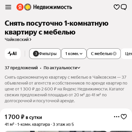
Снять посуточно 1-комнатную
квартиру с мебелью
Чайковский
AI
Фильтры
1 комн.
С мебелью
Це
3
37 предложений
•
по актуальности
Снять однокомнатную квартиру с мебелью в Чайковском — 37
объявлений от агентств и собственников по аренде квартир по
цене от 1 300 ₽ до 2 600 ₽ на Яндекс Недвижимости. Каталог
свежих предложений площадью от 20 м² до 41 м² по
долгосрочной и посуточной аренде.
1 700
₽
в сутки
41 м²
1-комн. квартира
3 этаж из 5