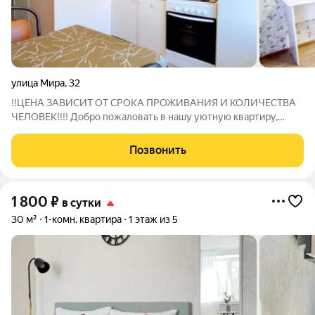
улица Мира
,
32
!!ЦЕНА ЗАВИСИТ ОТ СРОКА ПРОЖИВАНИЯ И КОЛИЧЕСТВА
ЧЕЛОВЕК!!!! Добро пожаловать в нашу уютную квартиру,
расположенную в самом сердце города! Квартира для тех, кто
ценит комфорт и удобство. Не зависимо от того,
Позвонить
путешествуете ли Вы по делам или на
1 800
₽
в сутки
30 м²
1-комн. квартира
1 этаж из 5