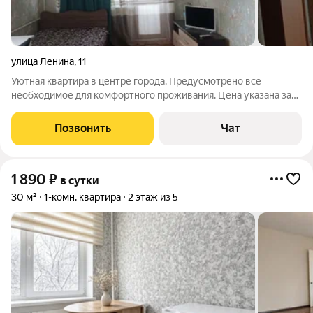
улица Ленина
,
11
Уютная квартира в центре города. Предусмотрено всё
необходимое для комфортного проживания. Цена указана за
проживание от 5-ти дней. Звоните есть другие варианты,
договоримся и подберём для Вас жильё.
Позвонить
Чат
1 890
₽
в сутки
30 м²
1-комн. квартира
2 этаж из 5