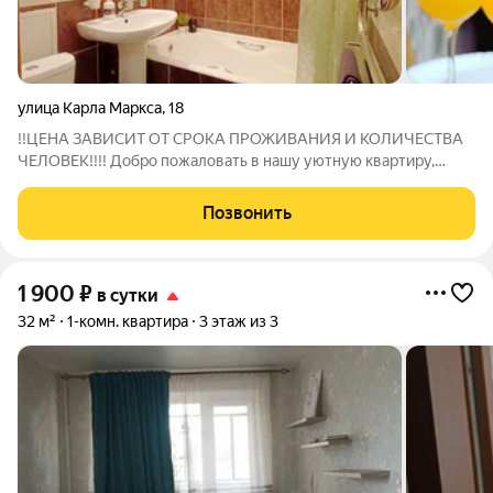
улица Карла Маркса
,
18
!!ЦЕНА ЗАВИСИТ ОТ СРОКА ПРОЖИВАНИЯ И КОЛИЧЕСТВА
ЧЕЛОВЕК!!!! Добро пожаловать в нашу уютную квартиру,
расположенную в самом сердце города! Квартира для тех, кто
ценит комфорт и удобство. Не зависимо от того,
Позвонить
путешествуете ли Вы по делам или на
1 900
₽
в сутки
32 м²
1-комн. квартира
3 этаж из 3