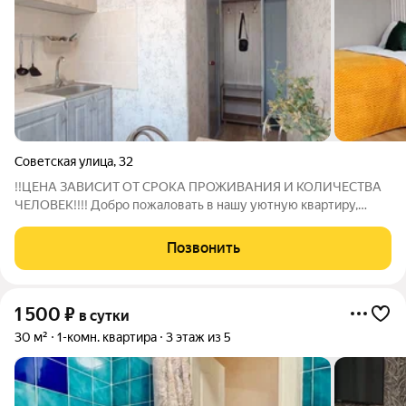
Советская улица
,
32
!!ЦЕНА ЗАВИСИТ ОТ СРОКА ПРОЖИВАНИЯ И КОЛИЧЕСТВА
ЧЕЛОВЕК!!!! Добро пожаловать в нашу уютную квартиру,
расположенную в самом сердце города! Квартира для тех, кто
ценит комфорт и удобство. Не зависимо от того,
Позвонить
путешествуете ли Вы по делам или на
1 500
₽
в сутки
30 м²
1-комн. квартира
3 этаж из 5