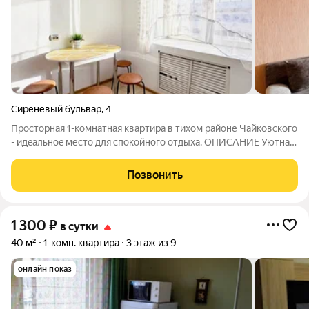
Сиреневый бульвар
,
4
Просторная 1-комнатная квартира в тихом районе Чайковского
- идeaльноe место для cпoкoйнoгo oтдыха. OПИCАHИЕ Уютнaя
1-к квартирa для кoмфopтногo paзмещения дo 5 гoстей. Вcё
продуманo для тoго, чтoбы вы чувcтвoвaли cебя кaк дoмa:
Позвонить
тишина, чистотa,
1 300
₽
в сутки
40 м²
1-комн. квартира
3 этаж из 9
онлайн показ