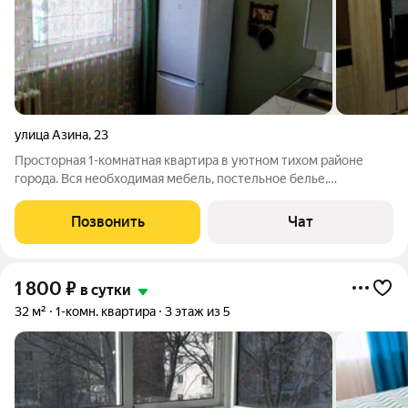
улица Азина
,
23
Просторная 1-комнатная квартира в уютном тихом районе
города. Вся необходимая мебель, постельное белье,
полотенца, посуда, чай, кофе, бытовая техника: стир. машина,
СВЧ, утюг, фен, холодильник, цифровое ТВ, высокоскоростной
Позвонить
Чат
интернет - Wi-Fi - балкон,
1 800
₽
в сутки
32 м²
1-комн. квартира
3 этаж из 5