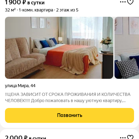
1 900
₽
в сутки
32 м²
1-комн. квартира
2 этаж из 5
улица Мира
,
44
!!ЦЕНА ЗАВИСИТ ОТ СРОКА ПРОЖИВАНИЯ И КОЛИЧЕСТВА
ЧЕЛОВЕК!!!! Добро пожаловать в нашу уютную квартиру,
расположенную в самом сердце города! Квартира для тех, кто
ценит комфорт и удобство. Не зависимо от того,
Позвонить
путешествуете ли Вы по делам или на
2 000
₽
в сутки