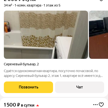
34 м²
1-комн. квартира
1 этаж из 5
Сиреневый бульвар
,
2
Сдаётся однокомнатная квартира, посуточно почасовой, по
адресу Сиреневый бульвар 2, этаж 1, квартире всё имеется для
проживания ,телевизор на кухне, телевизор в комнате,
холодильник, стиральная машина, водонагреватель,
Позвонить
Чат
микроволновая печь, утюг,
1 500
₽
в сутки