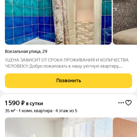
Вокзальная улица
,
29
!!ЦЕНА ЗАВИСИТ ОТ СРОКА ПРОЖИВАНИЯ И КОЛИЧЕСТВА
ЧЕЛОВЕК!!! Добро пожаловать в нашу уютную квартиру,
расположенную в самом сердце города! Квартира для тех, кто
ценит комфорт и удобство. Не зависимо от того,
Позвонить
путешествуете ли Вы по делам или на
1 590
₽
в сутки
35 м²
1-комн. квартира
4 этаж из 5