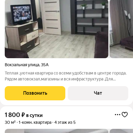
Вокзальная улица
,
35А
Теплая ,уютная квартира со всеми удобствам в центре города.
Рядом автовокзал,магазины и вся инфраструктура .Для
вечеринок не сдаем.За курение в квартире штраф 1000 руб.
Заезд после 14 часов.Выезд до 12 часов.После 22 часов не
Позвонить
Чат
заселяем.Гостей примем
1 800
₽
в сутки
30 м²
1-комн. квартира
4 этаж из 5