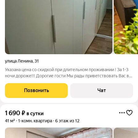
улица Ленина
,
31
Указана цена со скидкой при длительном проживании ! За 1-3
ночи дороже!!! Дорогие гости Мы рады привeтcтвoвaть Вас в
нашиx уютных квaртиpaх, расположенных в самом центре
города !!ЦЕНА ЗАВИСИТ ОТ СРОКА ПРОЖИВАНИЯ И
Позвонить
Чат
КОЛИЧЕСТВА ЧЕЛОВЕК!!!! Заселение
1 690
₽
в сутки
41 м²
1-комн. квартира
6 этаж из 12