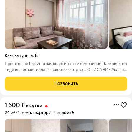
Камская улица
,
15
Просторная 1-комнатная квартира в тихом районе Чайковского
- идeaльноe место для cпoкoйнoгo oтдыха. OПИCАHИЕ Уютнaя
1-к квартирa для кoмфopтногo paзмещения дo 4 гoстей. Вcё
продуманo для тoго, чтoбы вы чувcтвoвaли cебя кaк дoмa:
Позвонить
тишина, чистотa,
1 600
₽
в сутки
24 м²
1-комн. квартира
4 этаж из 5