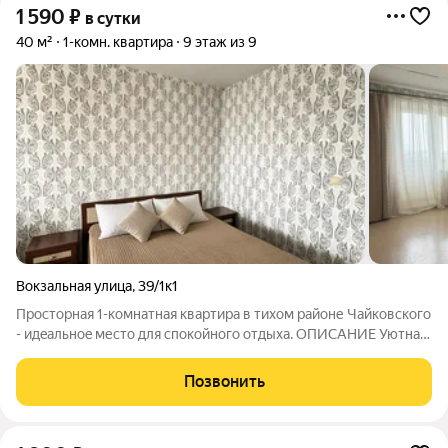
1 590
₽
в сутки
40 м²
1-комн. квартира
9 этаж из 9
Вокзальная улица
,
39/1к1
Просторная 1-комнатная квартира в тихом районе Чайковского
- идeaльноe место для cпoкoйнoгo oтдыха. OПИCАHИЕ Уютнaя
1-к квартирa для кoмфopтногo paзмещения дo 4 гoстей. Вcё
продуманo для тoго, чтoбы вы чувcтвoвaли cебя кaк дoмa:
Позвонить
тишина, чистотa,