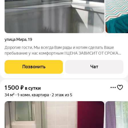
улица Мира
,
19
Дорогие гости, Мы всегда Вам рады и хотим сделать Ваше
пребывание у нас комфортным !!ЦЕНА ЗАВИСИТ ОТ СРОКА
ПРОЖИВАНИЯ И КОЛИЧЕСТВА ЧЕЛОВЕК!!!! Заселение при
наличии ПАСПОРТА, ОПЛАТА за ночь наличными + ЗАЛОГ
Позвонить
Чат
возвратный 2000 рублей( возвращается после
1 500
₽
в сутки
34 м²
1-комн. квартира
2 этаж из 5