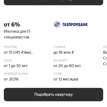
от 6%
Ипотека для IT-
специалистов
платёж
сумма
п
от 15 045 ₽/мес.
до 18 млн ₽
В
С
срок
возраст
С
от 1 до 30 лет
от 20 до 80 лет
первый взнос
стаж
от 20,1%
от 12 месяцев
Подобрать квартиру