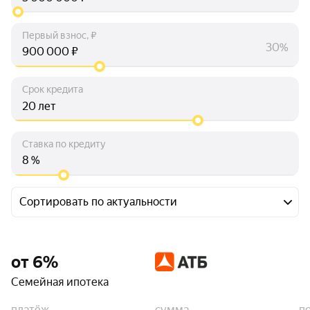
Первый взнос, ₽
30%
₽
Срок кредита
лет
Ставка по кредиту
%
Сортировать по актуальности
от 6%
Семейная ипотека
платёж
сумма
п