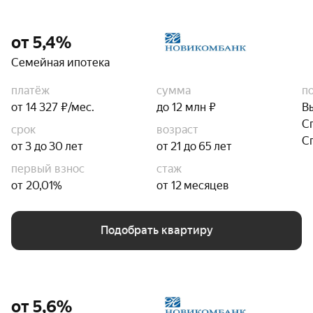
от 5,4%
Семейная ипотека
платёж
сумма
п
от 14 327 ₽/мес.
до 12 млн ₽
В
С
срок
возраст
С
от 3 до 30 лет
от 21 до 65 лет
первый взнос
стаж
от 20,01%
от 12 месяцев
Подобрать квартиру
от 5,6%