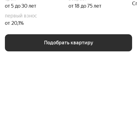
С
от 5 до 30 лет
от 18 до 75 лет
первый взнос
от 20,1%
Подобрать квартиру