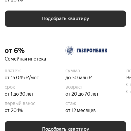
Подобрать квартиру
от 6%
Семейная ипотека
платёж
сумма
п
от 15 045 ₽/мес.
до 30 млн ₽
В
С
срок
возраст
С
от 1 до 30 лет
от 20 до 70 лет
первый взнос
стаж
от 20,1%
от 12 месяцев
Подобрать квартиру