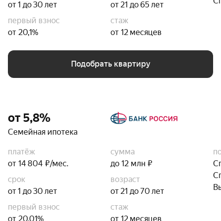
С
от 1 до 30 лет
от 21 до 65 лет
первый взнос
стаж
от 20,1%
от 12 месяцев
Подобрать квартиру
от 5,8%
Семейная ипотека
платёж
сумма
п
от 14 804 ₽/мес.
до 12 млн ₽
С
С
срок
возраст
В
от 1 до 30 лет
от 21 до 70 лет
первый взнос
стаж
от 20,01%
от 12 месяцев