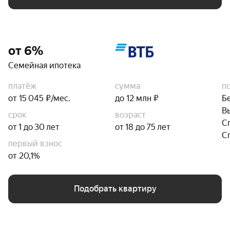
от 6%
Семейная ипотека
платёж
сумма
п
от 15 045 ₽/мес.
до 12 млн ₽
Б
В
срок
возраст
С
от 1 до 30 лет
от 18 до 75 лет
С
первый взнос
от 20,1%
Подобрать квартиру