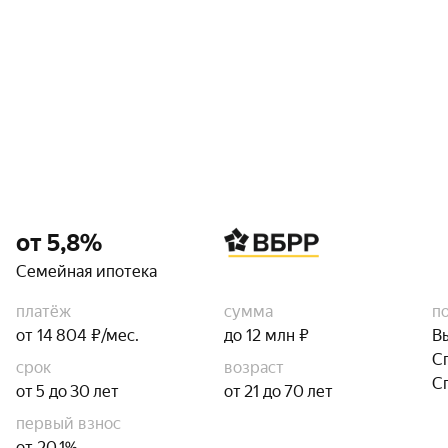
от 5,8%
Семейная ипотека
платёж
сумма
п
от 14 804 ₽/мес.
до 12 млн ₽
В
С
срок
возраст
С
от 5 до 30 лет
от 21 до 70 лет
первый взнос
от 20,1%