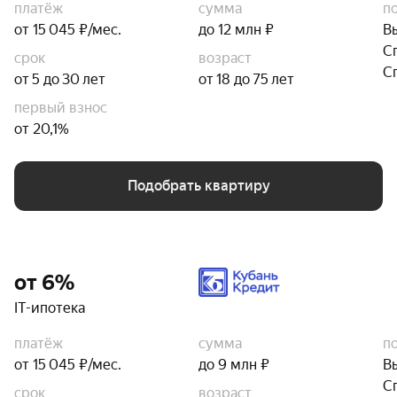
платёж
сумма
п
от 15 045 ₽/мес.
до 12 млн ₽
В
С
срок
возраст
С
от 5 до 30 лет
от 18 до 75 лет
первый взнос
от 20,1%
Подобрать квартиру
от 6%
IT-ипотека
платёж
сумма
п
от 15 045 ₽/мес.
до 9 млн ₽
В
С
срок
возраст