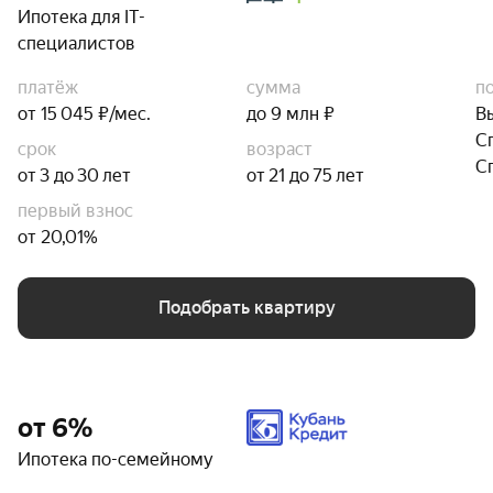
Ипотека для IT-
специалистов
платёж
сумма
п
от 15 045 ₽/мес.
до 9 млн ₽
В
С
срок
возраст
С
от 3 до 30 лет
от 21 до 75 лет
первый взнос
от 20,01%
Подобрать квартиру
от 6%
Ипотека по-семейному