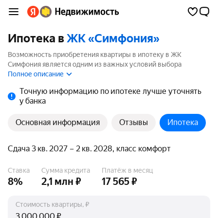
Ипотека в
ЖК «Симфония»
Возможность приобретения квартиры в ипотеку в ЖК
Симфония является одним из важных условий выбора
квартиры. На странице мы собрали программы кредитования
Полное описание
банков для покупки квартиры в ипотеку от 3.5%.
Точную информацию по ипотеке лучше уточнять
у банка
Основная информация
Отзывы
Ипотека
Сдача 3 кв. 2027 – 2 кв. 2028, класс комфорт
Ставка
Сумма кредита
Платёж в месяц
8%
2,1 млн ₽
17 565 ₽
Стоимость квартиры, ₽
₽