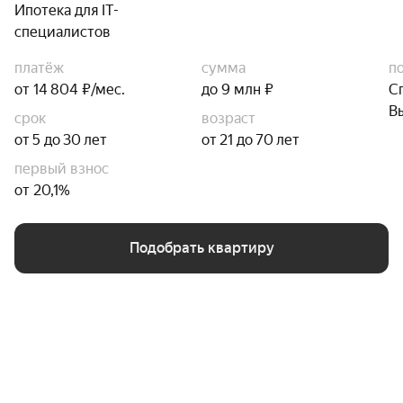
Ипотека для IT-
специалистов
платёж
сумма
п
от 14 804 ₽/мес.
до 9 млн ₽
С
В
срок
возраст
от 5 до 30 лет
от 21 до 70 лет
первый взнос
от 20,1%
Подобрать квартиру