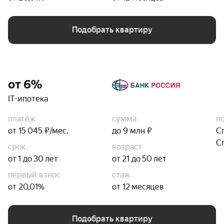
Подобрать квартиру
от 6%
IT-ипотека
платёж
сумма
п
от 15 045 ₽/мес.
до 9 млн ₽
С
С
срок
возраст
от 1 до 30 лет
от 21 до 50 лет
первый взнос
стаж
от 20,01%
от 12 месяцев
Подобрать квартиру