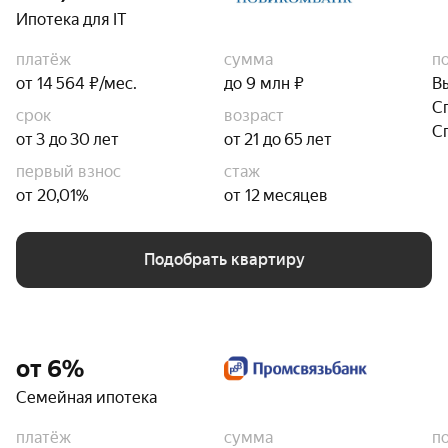
Ипотека для IT
платёж
сумма
п
от 14 564 ₽/мес.
до 9 млн ₽
В
С
срок
возраст
С
от 3 до 30 лет
от 21 до 65 лет
первый взнос
стаж
от 20,01%
от 12 месяцев
Подобрать квартиру
от 6%
Семейная ипотека
платёж
сумма
п