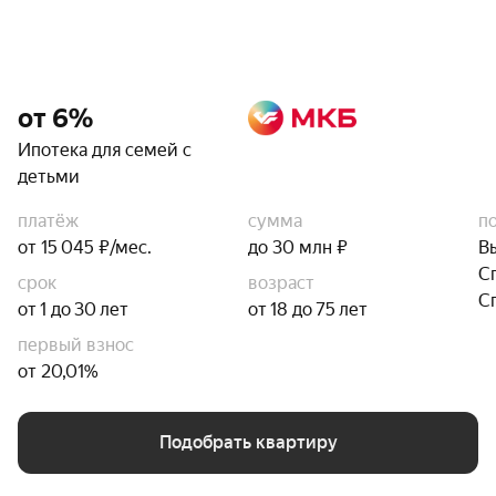
от 6%
Ипотека для семей с
детьми
платёж
сумма
п
от 15 045 ₽/мес.
до 30 млн ₽
В
С
срок
возраст
С
от 1 до 30 лет
от 18 до 75 лет
первый взнос
от 20,01%
Подобрать квартиру