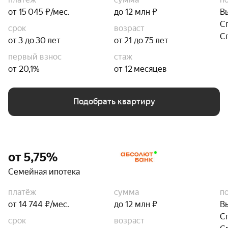
от 15 045 ₽/мес.
до 12 млн ₽
В
С
срок
возраст
С
от 3 до 30 лет
от 21 до 75 лет
первый взнос
стаж
от 20,1%
от 12 месяцев
Подобрать квартиру
от 5,75%
Семейная ипотека
платёж
сумма
п
от 14 744 ₽/мес.
до 12 млн ₽
В
С
срок
возраст