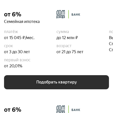
от 6%
Семейная ипотека
платёж
сумма
п
от 15 045 ₽/мес.
до 12 млн ₽
В
С
срок
возраст
С
от 3 до 30 лет
от 21 до 75 лет
первый взнос
от 20,01%
Подобрать квартиру
от 6%