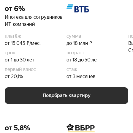
от 6%
Ипотека для сотрудников
ИТ-компаний
платёж
сумма
п
от 15 045 ₽/мес.
до 18 млн ₽
В
С
срок
возраст
от 1 до 30 лет
от 18 до 50 лет
первый взнос
стаж
от 20,1%
от 3 месяцев
Подобрать квартиру
от 5,8%