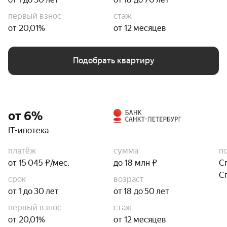
первый взнос
стаж
от 20,01%
от 12 месяцев
Подобрать квартиру
от 6%
IT-ипотека
платёж
сумма
п
от 15 045 ₽/мес.
до 18 млн ₽
С
С
срок
возраст
от 1 до 30 лет
от 18 до 50 лет
первый взнос
стаж
от 20,01%
от 12 месяцев