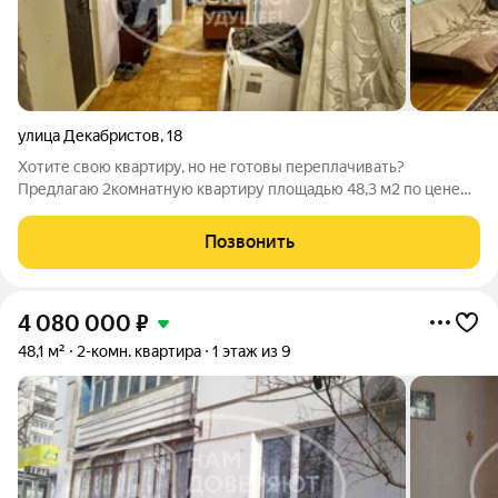
улица Декабристов
,
18
Хотите свою квартиру, но не готовы переплачивать?
Предлагаю 2комнатную квартиру площадью 48,3 м2 по цене
ниже рынка! У квартиры отличная планировка останется
только воплотить ваши дизайнерские идеи в жизнь (ремонт
Позвонить
требуется). Дом расположен очень
4 080 000
₽
48,1 м²
2-комн. квартира
1 этаж из 9