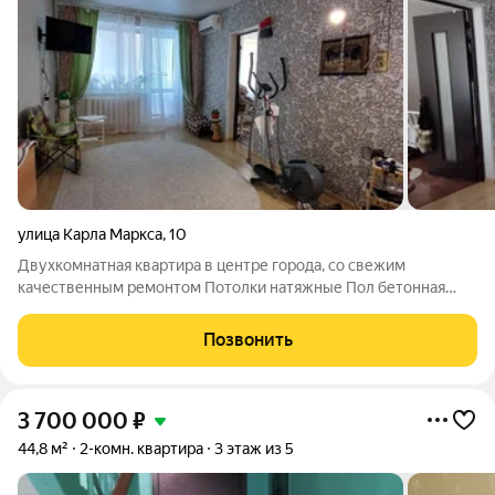
улица Карла Маркса
,
10
Двухкомнатная квартира в центре города, со свежим
качественным ремонтом Потолки натяжные Пол бетонная
стяжка Напольное покрытие ламинат Проводка медная
Сантехника новая Окна, балкон стеклопакет Двери входная,
Позвонить
межкомнатные хорошего качества В
3 700 000
₽
44,8 м²
2-комн. квартира
3 этаж из 5