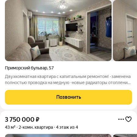
Приморский бульвар
,
57
Двухкомнатная квартира с капитальным ремонтом! -заменена
полностью проводка на медную -новые радиаторы отопления
(заменены по стоякам) -трубы канализационные и ХГВС
заменены на ПВХ -счетчики ХГВС, газовый новые -залитые
Позвонить
полы (бетонная стяжка)
3 750 000
₽
43 м²
2-комн. квартира
4 этаж из 4