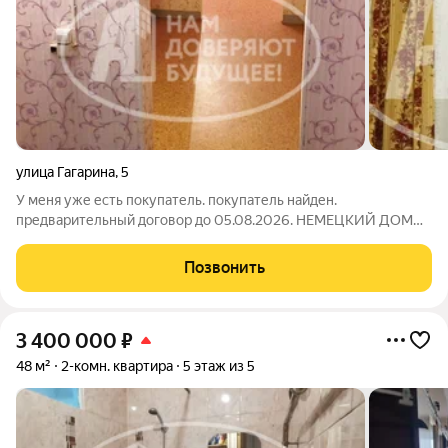
улица Гагарина
,
5
У меня уже есть покупатель. покупатель найден.
предварительный договор до 05.08.2026. НЕМЕЦКИЙ ДОМ
Продам теплую светлую 2-комнатную квартиру УП на 2 этаже
5-этажного дома. Балкон застеклен. Санузел большой,
Позвонить
совмещен. Тpубы всe плaстиковые,
3 400 000
₽
48 м²
2-комн. квартира
5 этаж из 5