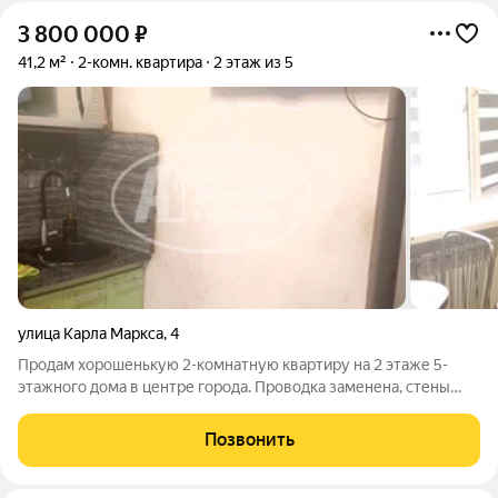
3 800 000
₽
41,2 м²
2-комн. квартира
2 этаж из 5
улица Карла Маркса
,
4
Продам хорошенькую 2-комнатную квартиру на 2 этаже 5-
этажного дома в центре города. Проводка заменена, стены
выровнены, натяжные потолки уже сделаны. Санузел
совмещен, ванна и унитаз новые, кафель для ванной закуплен.
Позвонить
Трубы пластиковые, установлены