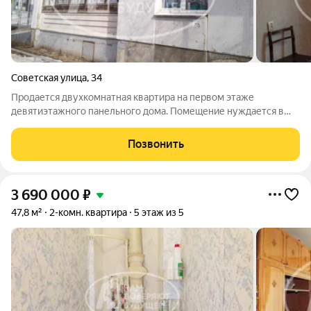
Советская улица
,
34
Продается двухкомнатная квартира на первом этаже
девятиэтажного панельного дома. Помещение нуждается в
ремонте, но очень теплое,светлое и уютное. Есть большая
застекленная лоджия с вместительной овощной ямой.
Позвонить
Комнаты изолированные, санузел
3 690 000
₽
47,8 м²
2-комн. квартира
5 этаж из 5