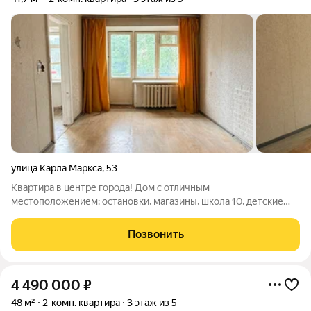
улица Карла Маркса
,
53
Квартира в центре города! Дом с отличным
местоположением: остановки, магазины, школа 10, детские
сады, поликлиники и многое другое, в паре минут от дома.
Одна из комнат имеет два окна и ее удалось разделить на две
Позвонить
небольшие спальни. Если для Вас
4 490 000
₽
48 м²
2-комн. квартира
3 этаж из 5