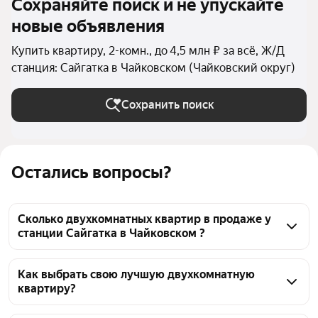
Сохраняйте поиск и не упускайте
новые объявления
Купить квартиру, 2-комн., до 4,5 млн ₽ за всё, Ж/Д
станция: Сайгатка в Чайковском (Чайковский округ)
Сохранить поиск
Остались вопросы?
Сколько двухкомнатных квартир в продаже у
станции Сайгатка в Чайковском ?
На Яндекс Недвижимости в продаже у станции 
Сайгатка в Чайковском 57 двухкомнатных квартир, 
Как выбрать свою лучшую двухкомнатную
квартиру?
из них 1 объявление от собственников, 56 
объявлений от агентств
Чтобы купить 2-комнатную квартиру дешёвую у 