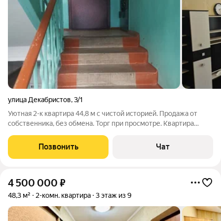
улица Декабристов
,
3/1
Уютная 2-к квартира 44,8 м с чистой историей. Продажа от
собственника, без обмена. Торг при просмотре. Квартира
полностью готова к просмотру. Идеальные документы: 2
взрослых собственника, без обременений и долгов. Готовы к
Позвонить
Чат
быстрому выходу на сделку.
4 500 000
₽
48,3 м²
2-комн. квартира
3 этаж из 9