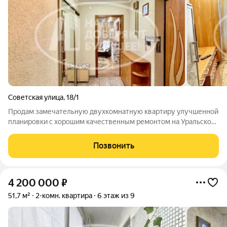
Советская улица
,
18/1
Продам замечательную двухкомнатную квартиру улучшенной
планировки с хорошим качественным ремонтом на Уральской!
В шаговой доступности вся инфраструктура города: школы,
сады, поликлиника, магазины, аптеки, красавица Кама! Окна
Позвонить
все пластиковые, чистый
4 200 000
₽
51,7 м²
2-комн. квартира
6 этаж из 9