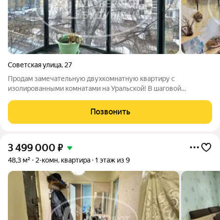
Советская улица
,
27
Продам замечательную двухкомнатную квартиру с
изолированными комнатами на Уральской! В шаговой
доступности вся инфраструктура города: школы, сады,
поликлиника, магазины, аптеки, красавица Кама! Окна все
Позвонить
пластиковые, чистый ухоженный подъезд,
3 499 000
₽
48,3 м²
2-комн. квартира
1 этаж из 9