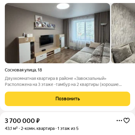
Сосновая улица
,
18
Двухкомнатная квартира в районе «Завокзальный»
Расположена на 3 этаже -тамбур на 2 квартиры (хорошие
соседи рядом и на этаже) В квартире: -Пол стяжка (кухня и
прихожая) -Потолки (матовые) натяжные -Стеклопакеты
Позвонить
лоджия и окна -Санузел в плитке
3 700 000
₽
43,1 м²
2-комн. квартира
1 этаж из 5