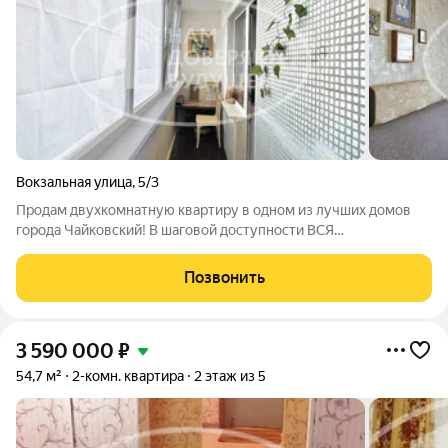
Вокзальная улица
,
5/3
Продам двухкомнатную квартиру в одном из лучших домов
города Чайковский! В шаговой доступности ВСЯ
инфраструктура города: детские сады, поликлиника,
автобусные остановки, магазины. Тихий спокойный двор,
Позвонить
доброжелательные соседи, ухоженный подъезд. В
3 590 000
₽
54,7 м²
2-комн. квартира
2 этаж из 5