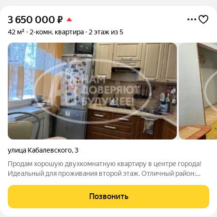
3 650 000
₽
42 м²
2-комн. квартира
2 этаж из 5
улица Кабалевского
,
3
Продам хорошую двухкомнатную квартиру в центре города!
Идеальный для проживания второй этаж. Отличный район:
рядом городской парк аттракционов, причал, берег р.Камы.
Чистый ухоженный подъезд, доброжелательные соседи. Вся
Позвонить
инфраструктура города в