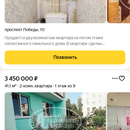
проспект Победы
,
10
Продается двухкомнатная квартира на пятом этаже
пятиэтажного панельного дома. В квартире сделан
косметический ремонт: окна пластиковые, на полу уложен
качественный линолеум, батареи биметаллические, трубы
Позвонить
поменяны, счетчики установлены. Комнаты
3 450 000
₽
41,1 м²
2-комн. квартира
1 этаж из 9