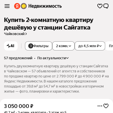
Купить 2-комнатную квартиру
дешёвую у станции Сайгатка
Чайковский
AI
Фильтры
2 комн.
до 4,5 млн ₽
П
3
57 предложений
•
по актуальности
Купить двухкомнатную квартиру дешёвую у станции Сайгатка
в Чайковском — 57 объявлений от агентств и собственников
по продаже квартир по цене от 2 799 000 ₽ до 4 900 000 ₽ на
Яндекс Недвижимости. В нашем каталоге предложения
площадью от 39,8 м² до 54,7 м² в новостройках и вторичном
жилье — фото, планировки и характеристики.
3 050 000
₽
41,7 м²
2-комн. квартира
3 этаж из 5