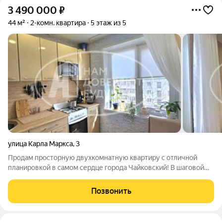
3 490 000
₽
44 м²
2-комн. квартира
5 этаж из 5
улица Карла Маркса
,
3
Продам просторную двухкомнатную квартиру с отличной
планировкой в самом сердце города Чайковский! В шаговой
доступности вся инфраструктура города: детские сады, школа,
автобусная остановка, площадь Карла Маркса, поликлиника,
Позвонить
магазины. Тихий спокойный