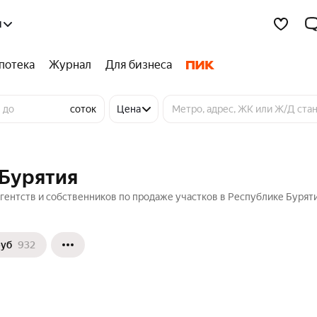
я
потека
Журнал
Для бизнеса
соток
Цена
 Бурятия
гентств и собственников по продаже участков в Республике Буряти
руб
932