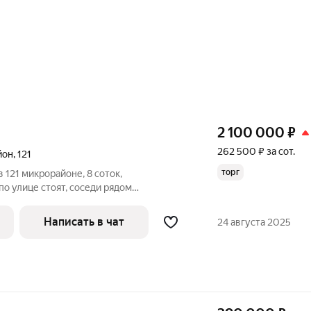
2 100 000
₽
262 500 ₽ за сот.
йон
,
121
торг
 121 микрорайоне, 8 соток,
о улице стоят, соседи рядом
ник взрослый, документы!
Написать в чат
24 августа 2025