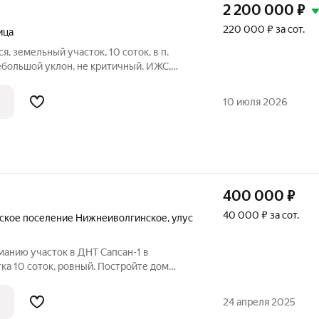
2 200 000
₽
220 000 ₽ за сот.
ица
, земельный участок, 10 соток, в п.
ебольшой уклон, не критичный. ИЖС,
г, добропорядочные соседи. Без
лый собственник. Звоните.
10 июля 2026
о.
400 000
₽
40 000 ₽ за сот.
ское поселение Нижнеиволгинское
,
улус
анию участок в ДНТ Сапсан-1 в
ка 10 соток, ровный. Постройте дом
строить дополнительные постройки такие
и. Отличное место в экологически чистом
24 апреля 2025