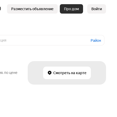
Разместить объявление
Про дом
Войти
Район
я. по цене
Смотреть на карте