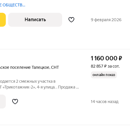
жавная улица, 71 Кадастровый номер ЗУ:
Е ОБЩЕСТВО
ия земель: земли населенных
, агентство
Написать
9 февраля 2026
1 160 000
₽
82 857 ₽ за сот.
ьское поселение Талецкое
,
СНТ
онлайн показ
 «Трикотажник-2», 4-я улица. . Продажа в
в общей площадью 14 соток общей
б. На одном из них есть деревянный дом
14 часов назад