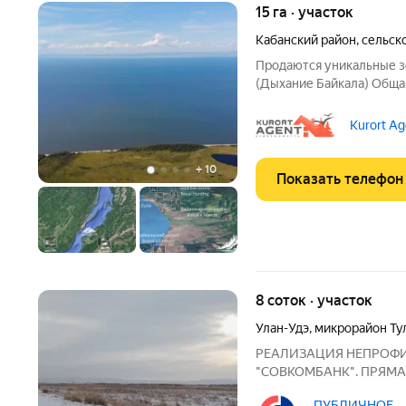
15 га · участок
Кабанский район
,
сельск
Продаются уникальные зе
(Дыхание Байкала) Обща
Местоположение: Кабанс
Минимальное расстояние до озера Байк
Kurort Ag
Breath это
+
10
Показать телефон
8 соток · участок
Улан-Удэ
,
микрорайон Ту
РЕАЛИЗАЦИЯ НЕПРОФ
"СОВКОМБАНК". ПРЯМА
ИНТЕРЕСУЕТ! Адрес ЗУ: Р
ПУБЛИЧНОЕ