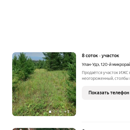
8 соток · участок
Улан-Удэ
,
120-й микрора
Продаётся участок ИЖС в
неогороженный, столбы п
построились. 1 собствен
Показать телефон
+
3