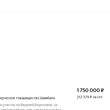
1 750 000
₽
212 379 ₽ за сот.
ерческое товарищество Шамбала
я участок на Верхней Березовке, за
чистом районе, там, где воздух пьёшь, а