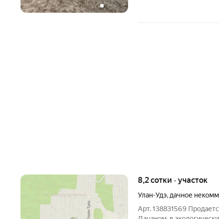
8,2 сотки · участок
Улан-Удэ
,
дачное некомм
Арт. 138831569 Продаетс
Дацаном, в экологически 