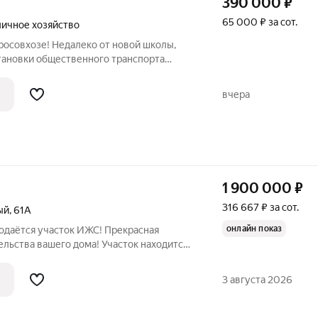
390 000
₽
65 000 ₽ за сот.
личное хозяйство
росовхозе! Недалеко от новой школы,
становки общественного транспорта
по времени), скоро построят новую
астка 6 соток. Идеально подходит для
вчера
1 900 000
₽
316 667 ₽ за сот.
ый
,
61А
онлайн показ
родаётся участок ИЖС! Прекрасная
льства вашего дома! Участок находится
 4 минутах пешком от остановки
Основные характеристики: Статус:
3 августа 2026