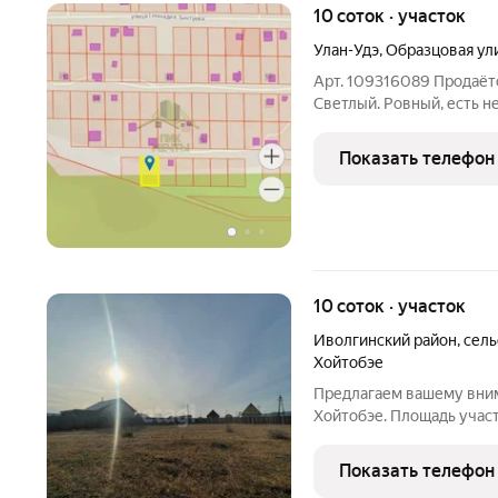
10 соток · участок
Улан-Удэ
,
Образцовая ул
Арт. 109316089 Продаётся
Светлый. Ровный, есть н
Свет, вода, рядом. Вокру
обременений, один взрос
Показать телефон
Предложение ограничен
10 соток · участок
Иволгинский район
,
сель
Хойтобэе
Предлагаем вашему вним
Хойтобэе. Площадь участ
своей мечты, а также по
как гараж, баню для душ
Показать телефон
районе.