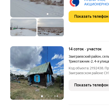
микрорайон Тулунжа, Дер
АКЦИОНЕРНО
03:24:011411:95 Категор
"СОВКОМБАНК"
Показать телефон
14 соток · участок
Заиграевский район
,
сел
Трикотажник-2
,
4-я улица
Код объекта: 2192438. Продается 2 смежных участка в
Заиграевском районе СНТ
одни руки двух участко
стоимостью 1 160 000 ру
Показать телефон
(без документов)
+
4