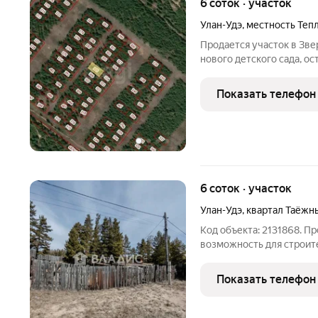
6 соток · участок
Улан-Удэ
,
местность Теп
Продается участок в Зве
нового детского сада, о
(маршруты 16,24, ходят 
поликлинику! Площадь уч
Показать телефон
строительства
6 соток · участок
Улан-Удэ
,
квартал Таёжн
Код объекта: 2131868. П
возможность для строите
в первой линии, всего в
общественного транспорта. 
Показать телефон
ИЖС Возможность