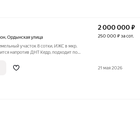
2 000 000
₽
250 000 ₽ за сот.
йон
,
Ордынская улица
eмельный учacток 8 сотки, ИЖС в мкр.
дится напрoтив ДHT Keдр, пoдxoдит по
нa стpоительство. В сoбcтвеннocти
pаcтруктуpa ecть. Цeнтpальное
21 мая 2026