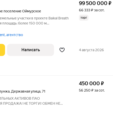
99 500 000
₽
66 333 ₽ за сот.
ое поселение Оймурское
торг
мельные участки в проекте Baikal Breath
я площадь: более 150 000 м
кий район, Республика Бурятия
ал 1,1 км О проекте Baikal
ent, агентство
Написать
4 августа 2026
450 000
₽
56 250 ₽ за сот.
лунжа
,
Державная улица
,
71
ИЛЬНЫХ АКТИВОВ ПАО
Я ПРОДАЖА! НЕ ТОРГИ! ОБМЕН НЕ
еспублика Бурятия, Улан-Удэ,