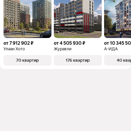
от 7 912 902 ₽
от 4 505 930 ₽
от 10 345 50
Улаан Хото
Журавли
А-ИДА
70 квартир
176 квартир
40 ква