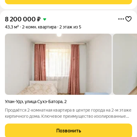
инфраструктура рядом, поликлиника
8 200 000
₽
43,3 м²
2-комн. квартира
2 этаж из 5
Улан-Удэ
,
улица Сухэ-Батора
,
2
Продаётся 2-комнатная квартира в центре города на 2-м этаже
кирпичного дома. Ключевое преимущество изолированные
комнаты (отдельный вход в каждую), что идеально для семьи
или сдачи в аренду. Окна выходят во двор (тихо, нет шума ).
Позвонить
Вся инфраструктура