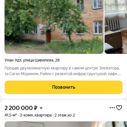
Улан-Удэ
,
улица Цивилева
,
28
Продаю двухкомнатную квартиру в самом центре Элеватора,
за Саган Морином. Район с развитой инфраструктурой, кафе,
магазины, транспортная доступность, трамвайные ветки, всё в
шаговой доступности. Квартира расположена в двухэтажном
Позвонить
доме 1960 года
2 200 000
₽
41,5 м²
2-комн. квартира
2 этаж из 2