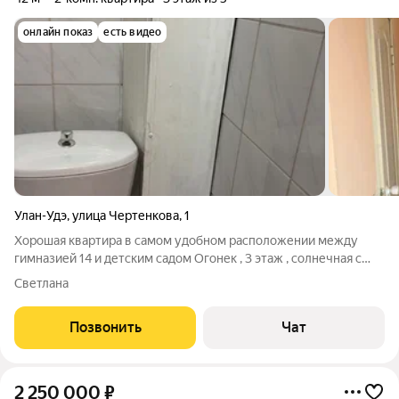
онлайн показ
есть видео
Улан-Удэ
,
улица Чертенкова
,
1
Хорошая квартира в самом удобном расположении между
гимназией 14 и детским садом Огонек , 3 этаж , солнечная с
балконом . Рядом очень развитая инфраструктура
Светлана
Позвонить
Чат
2 250 000
₽