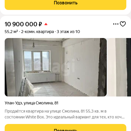
подъезде 4 квартиры, добрые и отзывчивые соседи. Школа,
Позвонить
детский сад,
10 900 000
₽
55,2 м²
2-комн. квартира
3 этаж из 10
Улан-Удэ
,
улица Смолина
,
81
Продаётся квартира на улице Смолина, 81 55,3 кв. м в
состоянии White Box. Это идеальный вариант для тех, кто хочет
создать интерьер под себя, не тратя время и силы на черновой
ремонт. Стены уже выровнены и оштукатурены, выполнена
Позвонить