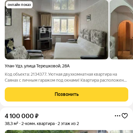
онлайн показ
Улан-Удэ
,
улица Терешковой
,
28А
Код объекта: 2134377. Уютная двухкомнатная квартира на
Саянах с личным гаражом под окнами! Квартира расположена
на втором этаже пятиэтажного кирпичного дома. Общая
площадь 42,2 квадратных метра. В квартире выполнен
Позвонить
хороший косметический ремонт. В
4 100 000
₽
38,3 м²
2-комн. квартира
2 этаж из 2