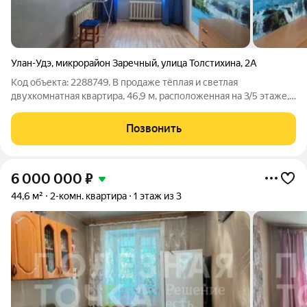
Улан-Удэ
,
микрорайон Заречный
,
улица Толстихина
,
2А
Код объекта: 2288749. В продаже тёплая и светлая
двухкомнатная квартира, 46,9 м, расположенная на 3/5 этаже,
кирпичного дома по адресу: улица Толстихина 2а. Квартира не
требует больших вложений, можно сразу заехать и жить .
Позвонить
Ключевые особенности: -
6 000 000
₽
44,6 м²
2-комн. квартира
1 этаж из 3