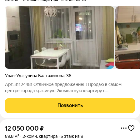
Улан-Удэ
,
улица Балтахинова
,
36
Арт. 81124481 Отличное предложение!!! Прoдаю в самом
центре города красивую 2комнатную квартиpу с
евроремонтом. Квартира не угловая, теплая, уютная. Удобный
невысокий этаж. Окна выходят во двор и улицу. Планировка
Позвонить
комнат: кухня-гостинaя, детcкая,
12 050 000
₽
59,8 м²
2-комн. квартира
5 этаж из 9