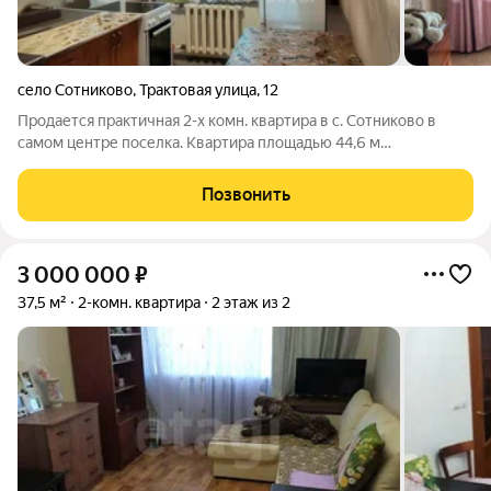
село Сотниково
,
Трактовая улица
,
12
Продается практичная 2-х комн. квартира в с. Сотниково в
самом центре поселка. Квартира площадью 44,6 м
расположена 1 этаже кирпичного дома (всего 3 этажа). Жилая
площадь 34 м, кухня 7,9 м, планировка изолированная комнаты
Позвонить
удобной формы, санузел
3 000 000
₽
37,5 м²
2-комн. квартира
2 этаж из 2