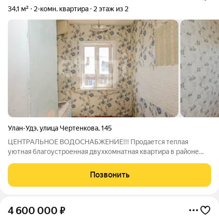
34,1 м²
2-комн. квартира
2 этаж из 2
Улан-Удэ
,
улица Чертенкова
,
145
ЦЕНТРАЛЬНОЕ ВОДОСНАБЖЕНИЕ!!! Продается теплая
уютная благоустроенная двухкомнатная квартира в районе
Шишковки в деревянном двухэтажном доме. Квартира
находится на втором этаже, общая площадь 34,1 м2.
Позвонить
Водоснабжение и канализация централизованное,
4 600 000
₽