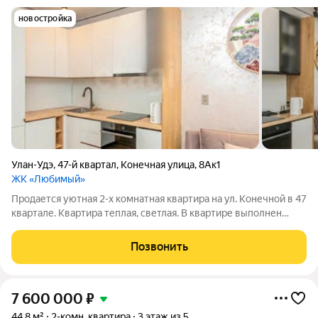
новостройка
Улан-Удэ
,
47-й квартал
,
Конечная улица
,
8Ак1
ЖК «Любимый»
Продается уютная 2-х комнатная квартира на ул. Конечной в 47
квартале. Квартира теплая, светлая. В квартире выполнен
современный ремонт, использованы только качественные
материалы. Планировка очень удобная - просторные комнаты,
Позвонить
гардеробная,
7 600 000
₽
44,8 м²
2-комн. квартира
3 этаж из 5