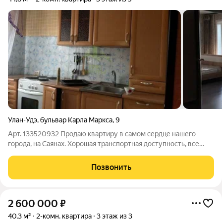
Улан-Удэ
,
бульвар Карла Маркса
,
9
Арт. 133520932 Продаю квартиру в самом сердце нашего
города, на Саянах. Хорошая транспортная доступность, все
необходимое для жизни - поликлиники, сады, школы, магазины
- в двух шагах. Отличный средний этаж с прекрасным видом на
Позвонить
бульвар. В квартире
2 600 000
₽
40,3 м²
2-комн. квартира
3 этаж из 3