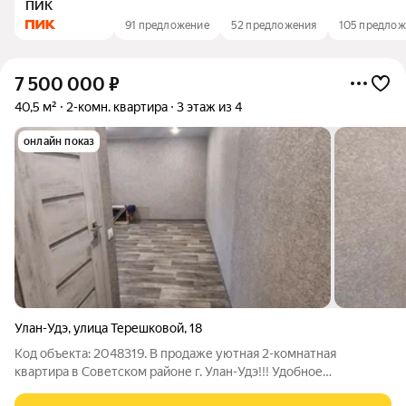
ПИК
91 предложение
52 предложения
105 предло
7 500 000
₽
40,5 м²
2-комн. квартира
3 этаж из 4
онлайн показ
Улан-Удэ
,
улица Терешковой
,
18
Код объекта: 2048319. В продаже уютная 2-комнатная
квaртиpа в Советском районе г. Улан-Удэ!!! Удобное
местоположение - район с развитой инфраструктурой,