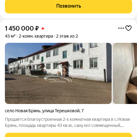
Продуманная планировка и реальные 44,3 м делают
Позвонить
пространство комфортным и функциональны.
1 450 000
₽
43 м²
2-комн. квартира
2 этаж из 2
село Новая Брянь
,
улица Терешковой
,
7
Продаётся благоустроенная 2-х комнатная квартира в с.Новая
Брянь, площадь квартиры 43 кв.м., санузел совмещенный,
квартира очень теплая, светлая, находится на втором этаже, в