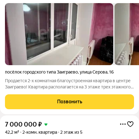
посёлок городского типа Заиграево
,
улица Серова
,
16
Продается 2-х комнатная благоустроенная квартира в центре
Заиграево! Квартира располагается на 3 этаже трех этажного
дома. Везде установлены пластиковые окна. Также имеется
застекленный балкон. Санузел раздельный. Установлен
Позвонить
бойлер для горячей воды!
7 000 000
₽
42,2 м²
2-комн. квартира
2 этаж из 5