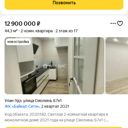
высокой плотностью жилой застройки, административными
Позвонить
зданиями и удобным доступом к общественному
12 900 000
₽
44,3 м²
2-комн. квартира
2 этаж из 17
новостройка
Улан-Удэ
,
улица Смолина
,
67к1
ЖК «Байкал-Сити»
, 2 квартал 2021
Код объекта: 2020182. Светлая 2-комнатная квартира в
монолитном доме 2021 года на улице Смолина, 67к1 с
качественным евроремонтом и готовностью заехать сразу.