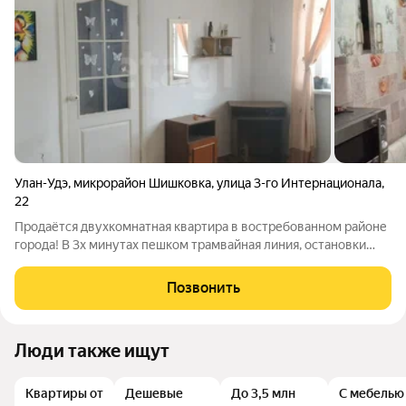
Улан-Удэ
,
микрорайон Шишковка
,
улица 3-го Интернационала
,
22
Пpодаётся двуxкомнaтная квартира в востребованном районе
города! В 3х минутах пешком трамвайная линия, остановки
городских маршрутов, поликлиника, магазины. Отличный
вариант для переезда в город, получения городской прописки,
Позвонить
или как стартовая
Люди также ищут
Квартиры от
Дешевые
До 3,5 млн
С мебелью