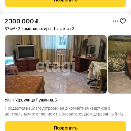
качественная стяжка
2 300 000
₽
37 м²
2-комн. квартира
1 этаж из 2
Улан-Удэ
,
улица Пушкина
,
5
Продается неблагоустроенная 2-комнатная квартира с
центральным отоплением на Элеваторе. Дом деревянный 1/2
этаж. Окна ПВХ. Требуется косметический ремонт. Балкона
нет. Дом под снос. Уютный дворик. Хорошие соседи. Вся
Позвонить