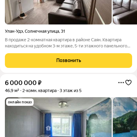
Улан-Удэ
,
Солнечная улица
,
31
В продаже 2-комнатная квартира в районе Саян. Квартира
находиться на удобном 3-м этаже, 5-ти этажного панельного
дома. В квартире выполнен евроремонт, на полу постелен
линолеум, стены и потолки выровнены, установлены
Позвонить
межкомнатные двери, стоят
6 000 000
₽
46,9 м²
2-комн. квартира
3 этаж из 5
онлайн показ