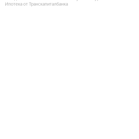
Ипотека от Транскапиталбанка