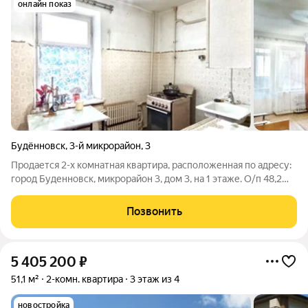
онлайн показ
Будённовск
,
3-й микрорайон
,
3
Продается 2-х комнатная квартира, расположенная по адресу:
город Буденновск, микрорайон 3, дом 3, на 1 этаже. О/п 48,2
м2, комнаты изолированные, кухня (площадь 7,2 м2), санузел
раздельный, лоджия (6 м). Без ремонта, окна деревянные,
Позвонить
заменены трубы
5 405 200
₽
51,1 м²
2-комн. квартира
3 этаж из 4
новостройка