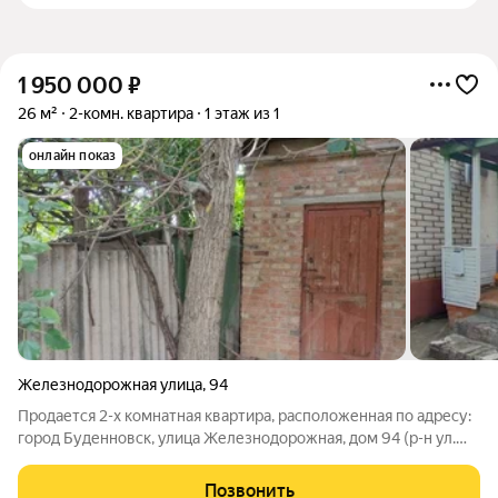
1 950 000
₽
26 м²
2-комн. квартира
1 этаж из 1
онлайн показ
Железнодорожная улица
,
94
Продается 2-х комнатная квартира, расположенная по адресу:
город Буденновск, улица Железнодорожная, дом 94 (р-н ул.
Ставропольской). О/п 26 м2, комнаты смежные, санузел
совмещен, индивидуальное отопление (новый котел -
Позвонить