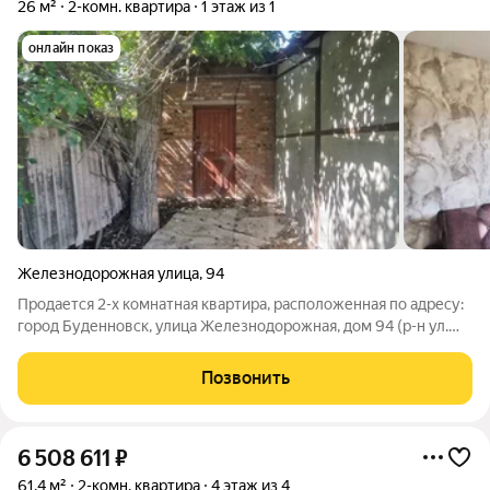
26 м²
2-комн. квартира
1 этаж из 1
онлайн показ
Железнодорожная улица
,
94
Продается 2-х комнатная квартира, расположенная по адресу:
город Буденновск, улица Железнодорожная, дом 94 (р-н ул.
Ставропольской). О/п 26 м2, комнаты смежные, санузел
совмещен. Косметический ремонт, окна ПВХ, сантехника
Позвонить
новая, канализация яма
6 508 611
₽
61,4 м²
2-комн. квартира
4 этаж из 4