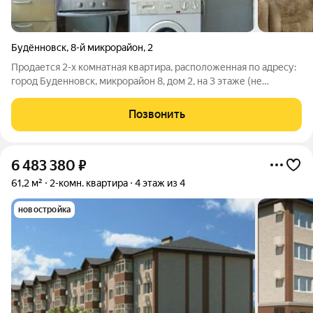
Будённовск
,
8-й микрорайон
,
2
Продается 2-х комнатная квартира, расположенная по адресу:
город Буденновск, микрорайон 8, дом 2, на 3 этаже (не
угловая). О/п 44,3 м2, комнаты смежные, санузел раздельный,
балкон. Косметический ремонт, окна ПВХ (в т. ч. входная
Позвонить
группа на балкон),
6 483 380
₽
61,2 м²
2-комн. квартира
4 этаж из 4
новостройка