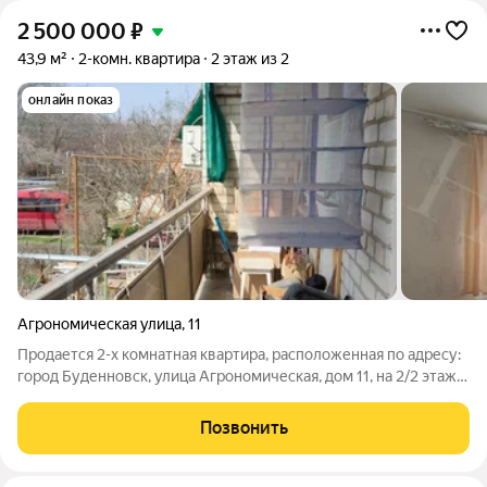
2 500 000
₽
43,9 м²
2-комн. квартира
2 этаж из 2
онлайн показ
Агрономическая улица
,
11
Продается 2-х комнатная квартира, расположенная по адресу:
город Буденновск, улица Агрономическая, дом 11, на 2/2 этаже.
О/п 43,9 м2, комнаты изолированные, площадь кухни 7,8 м2,
санузел раздельный, лоджия (6 м) не застеклена.
Позвонить
Косметический ремонт