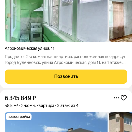
Агрономическая улица
,
11
Продается 2-х комнатная квартира, расположенная по адресу:
город Буденновск, улица Агрономическая, дом 11, на 1 этаже.
О/п 44,9 м2, комнаты изолированные, кухня (площадь 8 м2),
санузел раздельный, отапливаемая лоджия (6 м) застеклена
Позвонить
ПВХ.
6 345 849
₽
58,5 м²
2-комн. квартира
3 этаж из 4
новостройка