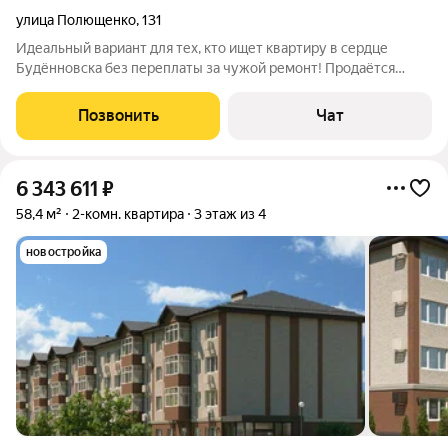
улица Полющенко
,
131
Идеальный вариант для тех, кто ищет квартиру в сердце
Будённовска без переплаты за чужой ремонт! Продаётся
просторная 2-комнатная квартира на 3 этаже кирпичного дома.
Два собственника (брат и сестра), получили в наследство,
Позвонить
Чат
продают без торга. Все
6 343 611
₽
58,4 м²
2-комн. квартира
3 этаж из 4
новостройка