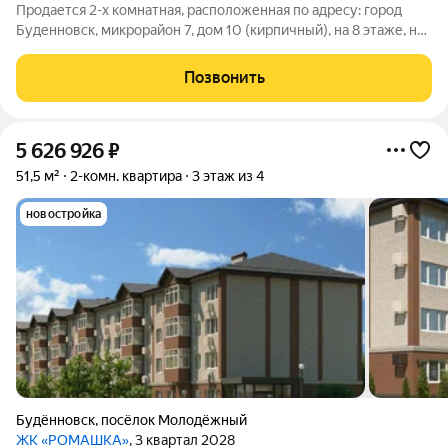
Продается 2-х комнатная, расположенная по адресу: город
Буденновск, микрорайон 7, дом 10 (кирпичный), на 8 этаже, не
угловая. О/п 46,9 м2, комнаты изолированные, кухня (площадь
7,7 м2), санузел раздельный, лоджия (3 м) утеплена и
Позвонить
застеклена ПВХ.
5 626 926
₽
51,5 м²
2-комн. квартира
3 этаж из 4
новостройка
Будённовск
,
посёлок Молодёжный
ЖК «РОМАШКА»
, 3 квартал 2028