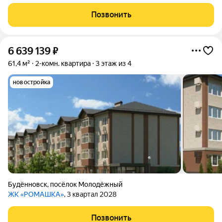
этаже, не угловая. О/п 49,4 м2, комнаты изолированные, кухня
(площадь 7,5 м2), гардеробная, санузел раздельный, лоджия (4
Позвонить
м) утеплена и
6 639 139
₽
61,4 м²
2-комн. квартира
3 этаж из 4
новостройка
Будённовск
,
посёлок Молодёжный
ЖК «РОМАШКА»
, 3 квартал 2028
Позвонить