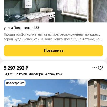
улица Полющенко
,
133
Продается 2-х комнатная квартира, расположенная по адресу:
город Буденновск, улица Полющенко, дом 133, на 3 этаже, не
угловая. О/п 42,8 м2, комнаты смежные, санузел совмещен,
ниша, балкон. Косметический ремонт частично, колонка,
Позвонить
сантехника новая
5 297 292
₽
51,1 м²
2-комн. квартира
4 этаж из 4
новостройка