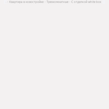
пить
Квартира в новостройке
Трехкомнатные
C отделкой white box