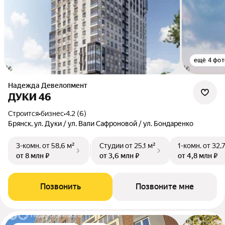
ещё 4 фот
Надежда Девелопмент
ДУКИ 46
Строится
•
бизнес
•
4.2 (6)
Брянск, ул. Дуки / ул. Вали Сафроновой / ул. Бондаренко
3-комн.
от 58,6 м²
Студии
от 25,1 м²
1-комн.
от 32,
от 8 млн ₽
от 3,6 млн ₽
от 4,8 млн ₽
Позвонить
Позвоните мне