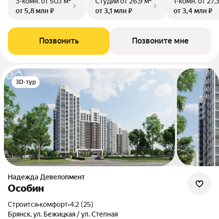
3-комн.
от 50,1 м²
Студии
от 26,9 м²
1-комн.
от 27,
от 5,8 млн ₽
от 3,1 млн ₽
от 3,4 млн ₽
Позвонить
Позвоните мне
3D-тур
Надежда Девелопмент
Особин
Строится
•
комфорт
•
4.2 (25)
Брянск, ул. Бежицкая / ул. Степная