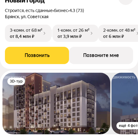
Новый город
Строится, есть сданные
•
бизнес
•
4.3 (73)
Брянск, ул. Советская
3-комн.
от 68 м²
1-комн.
от 26 м²
2-комн.
от 48 м²
от 8,4 млн ₽
от 3,9 млн ₽
от 6 млн ₽
Позвонить
Позвоните мне
3D-тур
ещё 4 фот