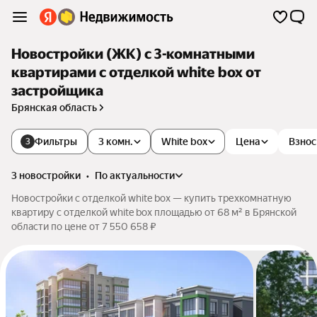
Новостройки (ЖК) с 3-комнатными
квартирами с отделкой white box от
застройщика
Брянская область
Фильтры
3 комн.
White box
Цена
Взнос
3
3 новостройки
•
по актуальности
Новостройки с отделкой white box — купить трехкомнатную
квартиру с отделкой white box площадью от 68 м² в Брянской
области по цене от 7 550 658 ₽