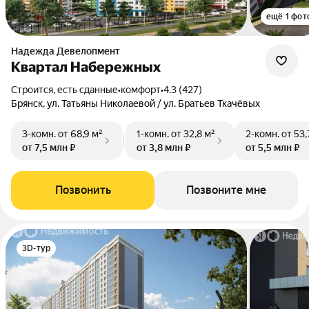
ещё 1 фот
Надежда Девелопмент
Квартал Набережных
Строится, есть сданные
•
комфорт
•
4.3 (427)
Брянск, ул. Татьяны Николаевой / ул. Братьев Ткачёвых
3-комн.
от 68,9 м²
1-комн.
от 32,8 м²
2-комн.
от 53,
от 7,5 млн ₽
от 3,8 млн ₽
от 5,5 млн ₽
Позвонить
Позвоните мне
3D-тур