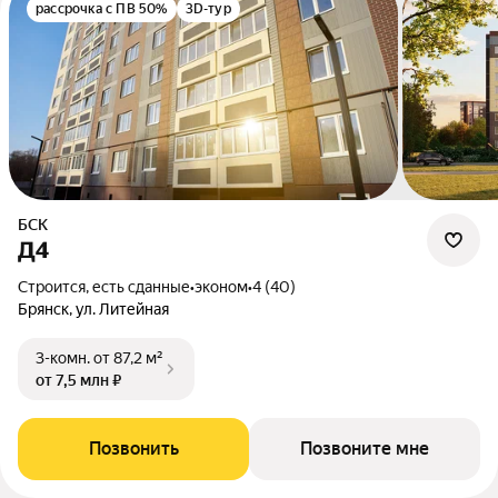
рассрочка с ПВ 50%
3D-тур
БСК
Д4
Строится, есть сданные
•
эконом
•
4 (40)
Брянск, ул. Литейная
3-комн.
от 87,2 м²
от 7,5 млн ₽
Позвонить
Позвоните мне