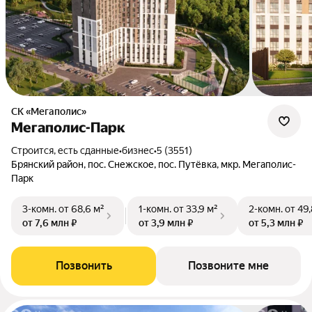
СК «Мегаполис»
Мегаполис-Парк
Строится, есть сданные
•
бизнес
•
5 (3551)
Брянский район, пос. Снежское, пос. Путёвка, мкр. Мегаполис-
Парк
3-комн.
от 68,6 м²
1-комн.
от 33,9 м²
2-комн.
от 49,
от 7,6 млн ₽
от 3,9 млн ₽
от 5,3 млн ₽
Позвонить
Позвоните мне