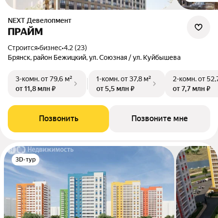
NEXT Девелопмент
ПРАЙМ
Строится
•
бизнес
•
4.2 (23)
Брянск, район Бежицкий, ул. Союзная / ул. Куйбышева
3-комн.
от 79,6 м²
1-комн.
от 37,8 м²
2-комн.
от 52,
от 11,8 млн ₽
от 5,5 млн ₽
от 7,7 млн ₽
Позвонить
Позвоните мне
3D-тур