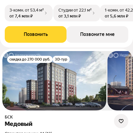
3-комн.
от 53,4 м²
Студии
от 22,1 м²
1-комн.
от 42,2
от 7,4 млн ₽
от 3,1 млн ₽
от 5,6 млн ₽
Позвонить
Позвоните мне
скидка до 270 000 руб.
3D-тур
БСК
Медовый