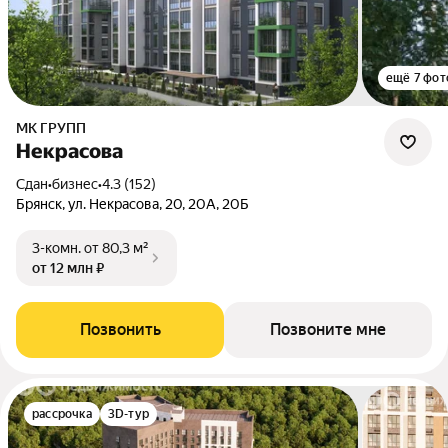
ещё 7 фот
МК ГРУПП
Некрасова
Сдан
•
бизнес
•
4.3 (152)
Брянск, ул. Некрасова, 20, 20А, 20Б
3-комн.
от 80,3 м²
от 12 млн ₽
Позвонить
Позвоните мне
рассрочка
3D-тур