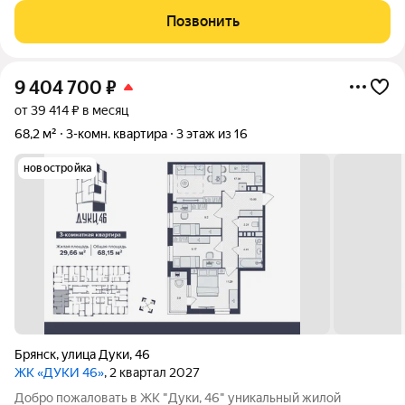
мелочей. Комнаты здесь изолированные никаких проходных
Позвонить
залов и вынужденных пересечений,
9 404 700
₽
от 39 414 ₽ в месяц
68,2 м²
3-комн. квартира
3 этаж из 16
новостройка
Брянск
,
улица Дуки
,
46
ЖК «ДУКИ 46»
, 2 квартал 2027
Добро пожаловать в ЖК "Дуки, 46" уникальный жилой