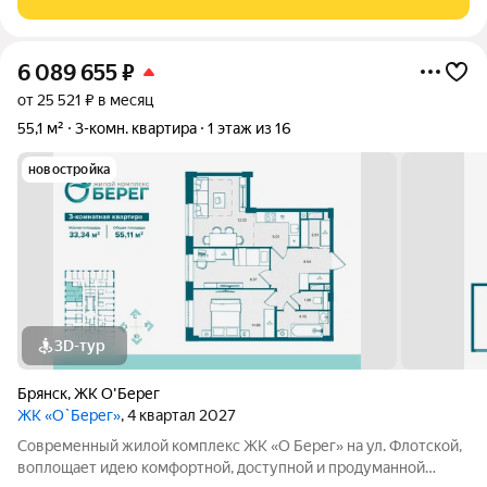
вся остается. Удобное
6 089 655
₽
от 25 521 ₽ в месяц
55,1 м²
3-комн. квартира
1 этаж из 16
новостройка
3D-тур
Брянск
,
ЖК О'Берег
ЖК «О`Берег»
, 4 квартал 2027
Современный жилой комплекс ЖК «О Берег» на ул. Флотской,
воплощает идею комфортной, доступной и продуманной