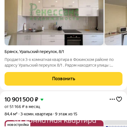
Брянск
,
Уральский переулок
,
8/1
Продается 3-х комнатная квартира в Фокинском районе по
адресу Уральский переулок 8/1 . Рядом находятся улицы :
Богдана Хмельницкого, Московский проспект, Гомельская ,
Чкалова, Белорусская. Квартира не угловая, теплая. 4 этаж , в
Позвонить
доме есть грузовой
10 901 500
₽
от 51 166 ₽ в месяц
84,4 м²
3-комн. квартира
9 этаж из 15
новостройка