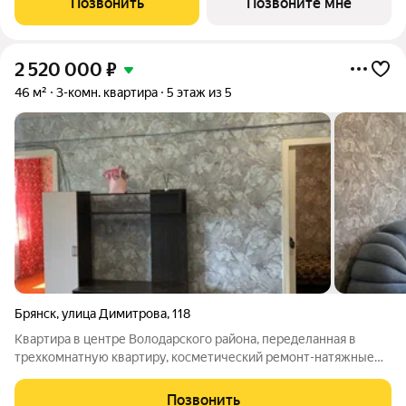
Позвонить
Позвоните мне
самодостаточность жилого квартала. ЖК «Особин»
2 520 000
₽
46 м²
3-комн. квартира
5 этаж из 5
Брянск
,
улица Димитрова
,
118
Квартира в центре Володарского района, переделанная в
трехкомнатную квартиру, косметический ремонт-натяжные
потолки, свежие обои, окно ПВХ на кухне, новые трубы,
фильтра и счетчики на воду, новая колонка-автомат. Мебель
Позвонить