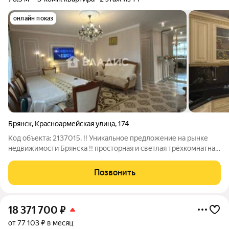
онлайн показ
Брянск
,
Красноармейская улица
,
174
Код объекта: 2137015. !! Уникальное предложение на рынке
недвижимости Брянска !! просторная и светлая трёхкомнатная
квартира в центре Советского района -Квартира со
значительными плюсами для выгодного приобретения и
Позвонить
комфортного проживания. Выбрав
18 371 700
₽
от 77 103 ₽ в месяц