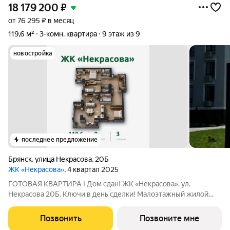
18 179 200
₽
от 76 295 ₽ в месяц
119,6 м²
3-комн. квартира
9 этаж из 9
новостройка
последнее предложение
Брянск
,
улица Некрасова
,
20Б
ЖК «Некрасова»
, 4 квартал 2025
ГОТОВАЯ КВАРТИРА I Дом сдан! ЖК «Некрасова», ул.
Некрасова 20Б. Ключи в день сделки! Малоэтажный жилой
комплекс бизнес-класса расположился в тихом центре
Брянска для уютной семейной жизни: развитая
Позвонить
Позвоните мне
инфраструктура позволяет экономить время для самых