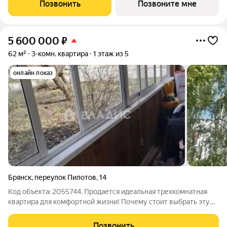
Позвонить
Позвоните мне
5 600 000
₽
62 м²
3-комн. квартира
1 этаж из 5
онлайн показ
Брянск
,
переулок Пилотов
,
14
Код объекта: 2055744. Продается идеальная трехкомнатная
квартира для комфортной жизни! Почему стоит выбрать эту
квартиру? Выгодная цена: отличное предложение на рынке
недвижимости Брянска! Удобное расположение: квартира
Позвонить