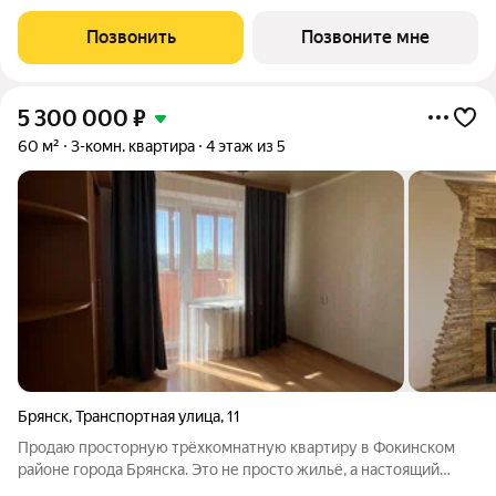
Напрямую от застройщика. Рядом школы и детские сады,
магазины, аптеки, Бежицкий хлебокомбинат. Действуют
Позвонить
Позвоните мне
скидки и рассрочка от
5 300 000
₽
60 м²
3-комн. квартира
4 этаж из 5
Брянск
,
Транспортная улица
,
11
Продаю просторную трёхкомнатную квартиру в Фокинском
районе города Брянска. Это не просто жильё, а настоящий
семейный очаг, где каждый квадратный метр продуман до