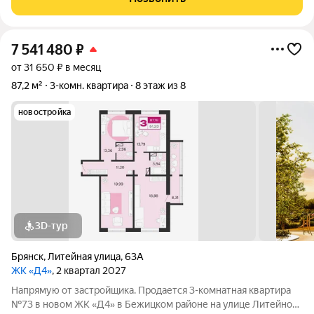
находится в районе с хорошо
7 541 480
₽
от 31 650 ₽ в месяц
87,2 м²
3-комн. квартира
8 этаж из 8
новостройка
3D-тур
Брянск
,
Литейная улица
,
63А
ЖК «Д4»
, 2 квартал 2027
Напрямую от застройщика. Продается 3-комнатная квартира
№73 в новом ЖК «Д4» в Бежицком районе на улице Литейной.