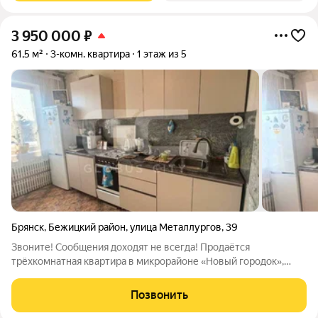
3 950 000
₽
61,5 м²
3-комн. квартира
1 этаж из 5
Брянск
,
Бежицкий район
,
улица Металлургов
,
39
Звоните! Сообщения доходят не всегда! Продаётся
трёхкомнатная квартира в микрорайоне «Новый городок»,
рядом со школой № 66. Планировка очень удачная: Три
изолированные комнаты: 16,5, 15,5 и 9,3 кв. м; Окна выходят на
Позвонить
две стороны дома; Есть место для