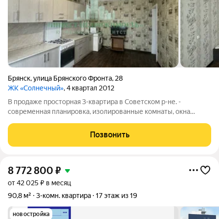
Брянск
,
улица Брянского Фронта
,
28
ЖК «Солнечный»
, 4 квартал 2012
В продаже просторная 3-квартира в Советском р-не. -
современная планировка, изолированные комнаты, окна
выходят на две стороны, - раздельный с/у, - два балкона: с
выходом из кухни, второй с выходом из спальни, - просторная
Позвонить
кухня 14 кв. М., - светлая
8 772 800
₽
от 42 025 ₽ в месяц
90,8 м²
3-комн. квартира
17 этаж из 19
новостройка