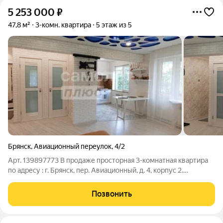
5 253 000
₽
47,8 м²
3-комн. квартира
5 этаж из 5
Брянск
,
Авиационный переулок
,
4/2
Арт. 139897773 В продаже просторная 3-комнатная квартира
по адресу : г. Брянск, пер. Авиационный, д. 4, корпус 2.
Параметры : Общая площадь - 47,8 кв.м, кухня 6 кв.м,
изолированные комнаты 16 кв.м., 9 кв.м., 8 кв.м О
Позвонить
квартире:Квартира с современным