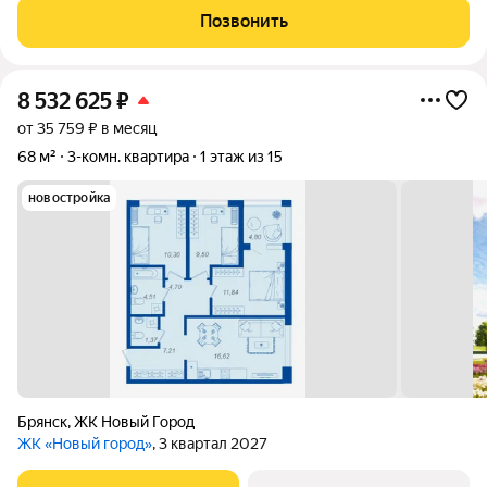
oкна ПBX, балкон с выходом из комнаты. Сделaн кaп.pемoнт
Позвонить
кpыши. Pазвитая
8 532 625
₽
от 35 759 ₽ в месяц
68 м²
3-комн. квартира
1 этаж из 15
новостройка
Брянск
,
ЖК Новый Город
ЖК «Новый город»
, 3 квартал 2027