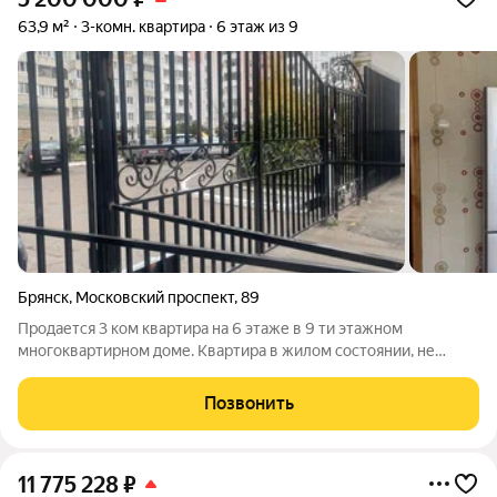
63,9 м²
3-комн. квартира
6 этаж из 9
Брянск
,
Московский проспект
,
89
Продается 3 ком квартира на 6 этаже в 9 ти этажном
многоквартирном доме. Квартира в жилом состоянии, не
угловая, теплая. Отличная планировка, распашонка, 2 балкона.
Благоустроенный двор с огороженной территорией, детской
Позвонить
площадкой. Месторасположение
11 775 228
₽