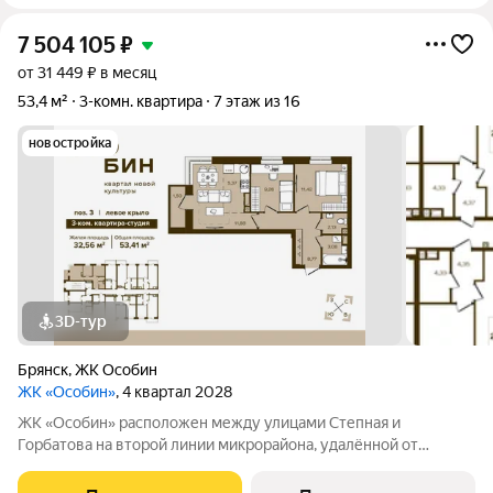
7 504 105
₽
от 31 449 ₽ в месяц
53,4 м²
3-комн. квартира
7 этаж из 16
новостройка
3D-тур
Брянск
,
ЖК Особин
ЖК «Особин»
, 4 квартал 2028
ЖК «Особин» расположен между улицами Степная и
Горбатова на второй линии микрорайона, удалённой от
шумных городских дорог. Транспортная доступность и
насыщенность городской инфраструктурой подчеркивают