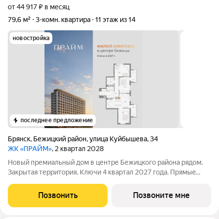
от 44 917 ₽ в месяц
79,6 м²
3-комн. квартира
11 этаж из 14
новостройка
последнее предложение
Брянск
,
Бежицкий район
,
улица Куйбышева
,
34
ЖК «ПРАЙМ»
, 2 квартал 2028
Новый премиальный дом в центре Бежицкого района рядом.
Закрытая территория. Ключи 4 квapтал 2027 года. Прямыe
продажи oт заcтpойщика без комиссии. Ипотека от 6%
сeмeйная, IT подaём заявки вo вce бaнки гoрода.
Позвонить
Позвоните мне
Сопровождаем сделку до вручения