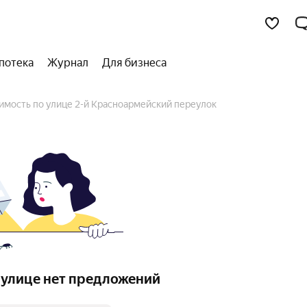
потека
Журнал
Для бизнеса
имость по улице 2-й Красноармейский переулок
 улице нет предложений