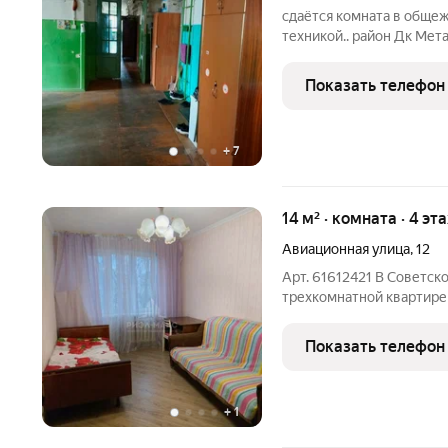
сдаётся комната в общеж
техникой.. район Дк Мета
8500+ свет + залог 5000
Показать телефон
+
7
14 м² · комната · 4 эт
Авиационная улица
,
12
Арт. 61612421 В Советск
трехкомнатной квартире 
комната с мебелью (кров
стул), большое евро окн
Показать телефон
березы. -Общая
+
1