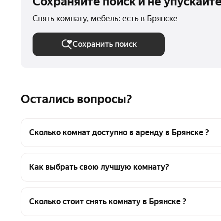
Сохраняйте поиск и не упускайт
Снять комнату, мебель: есть в Брянске
Сохранить поиск
Остались вопросы?
Сколько комнат доступно в аренду в Брянске ?
На Яндекс Недвижимости в Брянске доступно в арен
от агентств
Как выбрать свою лучшую комнату?
Чтобы снять комнату в квартире с мебелью в Брян
выбора среди предложений в выбранном районе
Сколько стоит снять комнату в Брянске ?
Помимо удобной сортировки по цене аренды вы мо