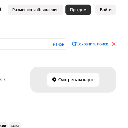
Разместить объявление
Про дом
Войти
Сохранить поиск
Район
ю в
Смотреть на карте
ссии
залог