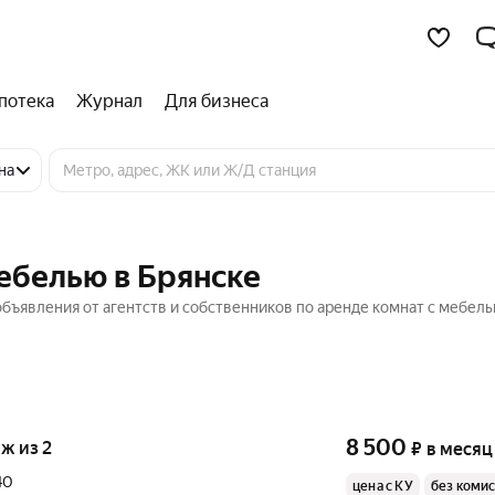
потека
Журнал
Для бизнеса
на
мебелью в Брянске
объявления от агентств и собственников по аренде комнат с мебель
8 500
аж из 2
₽
в месяц
40
цена с КУ
без коми