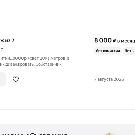
8 000
аж из 2
₽
в меся
40
без комиссии
без з
итии...8000р +свет 20кв.метров..в
ик.диван.кровать. Собственник
7 августа 2026