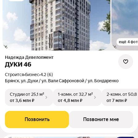
ещё 4 фот
Надежда Девелопмент
ДУКИ 46
Строится
•
бизнес
•
4.2 (6)
Брянск, ул. Дуки / ул. Вали Сафроновой / ул. Бондаренко
Студии
от 25,1 м²
1-комн.
от 32,7 м²
2-комн.
от 50,8
от 3,6 млн ₽
от 4,8 млн ₽
от 7 млн ₽
Позвонить
Позвоните мне