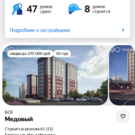
47
8
домов
домов
сдано
строятся
Подробнее о застройщике
скидка до 270 000 руб.
3D-тур
БСК
Медовый
Строится
•
эконом
•
4.1 (13)