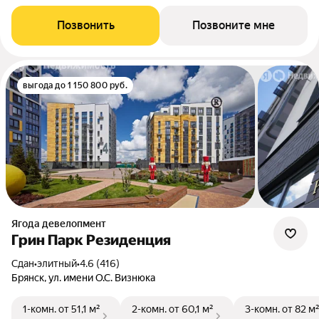
Позвонить
Позвоните мне
выгода до 1 150 800 руб.
Ягода девелопмент
Грин Парк Резиденция
Сдан
•
элитный
•
4.6 (416)
Брянск, ул. имени О.С. Визнюка
1-комн.
от 51,1 м²
2-комн.
от 60,1 м²
3-комн.
от 82 м