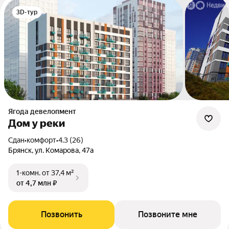
3D-тур
Ягода девелопмент
Дом у реки
Сдан
•
комфорт
•
4.3 (26)
Брянск, ул. Комарова, 47а
1-комн.
от 37,4 м²
от 4,7 млн ₽
Позвонить
Позвоните мне