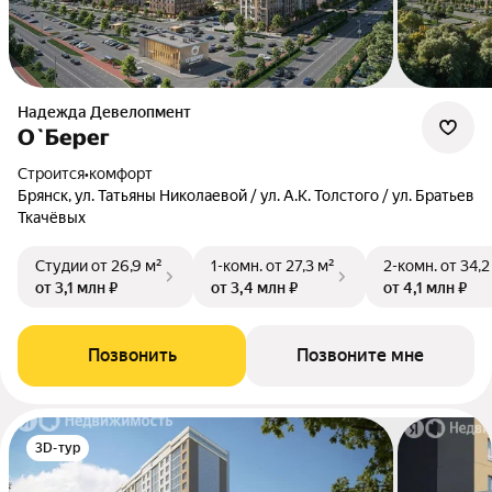
Надежда Девелопмент
О`Берег
Строится
•
комфорт
Брянск, ул. Татьяны Николаевой / ул. А.К. Толстого / ул. Братьев
Ткачёвых
Студии
от 26,9 м²
1-комн.
от 27,3 м²
2-комн.
от 34,2
от 3,1 млн ₽
от 3,4 млн ₽
от 4,1 млн ₽
Позвонить
Позвоните мне
3D-тур