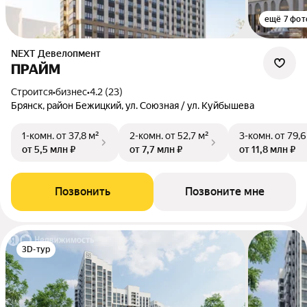
ещё 7 фот
NEXT Девелопмент
ПРАЙМ
Строится
•
бизнес
•
4.2 (23)
Брянск, район Бежицкий, ул. Союзная / ул. Куйбышева
1-комн.
от 37,8 м²
2-комн.
от 52,7 м²
3-комн.
от 79,6
от 5,5 млн ₽
от 7,7 млн ₽
от 11,8 млн ₽
Позвонить
Позвоните мне
3D-тур