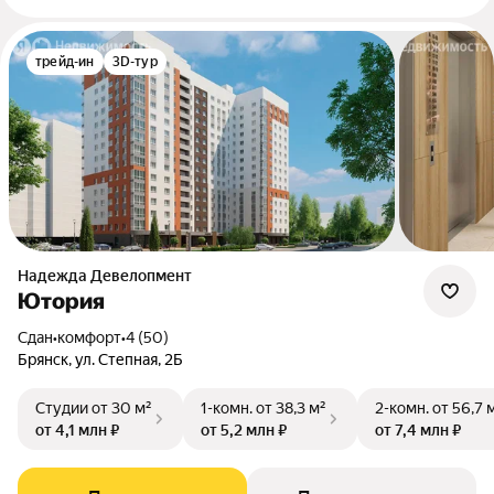
трейд-ин
3D-тур
Надежда Девелопмент
Ютория
Сдан
•
комфорт
•
4 (50)
Брянск, ул. Степная, 2Б
Студии
от 30 м²
1-комн.
от 38,3 м²
2-комн.
от 56,7 
от 4,1 млн ₽
от 5,2 млн ₽
от 7,4 млн ₽