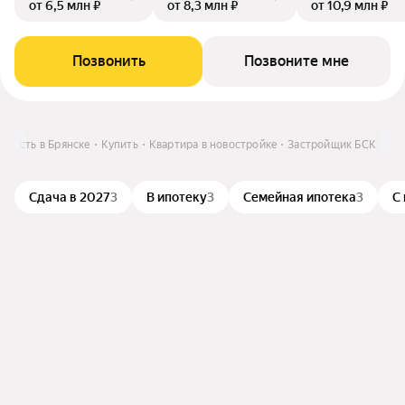
от 6,5 млн ₽
от 8,3 млн ₽
от 10,9 млн ₽
Позвонить
Позвоните мне
мость в Брянске
Купить
Квартира в новостройке
Застройщик БСК
Сдача в 2027
3
В ипотеку
3
Семейная ипотека
3
С