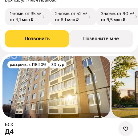
Брянск, ул. Ильи Иванова
1-комн.
от 35 м²
2-комн.
от 52 м²
3-комн.
от 90 м²
от 4,1 млн ₽
от 6,1 млн ₽
от 9,5 млн ₽
Позвонить
Позвоните мне
рассрочка с ПВ 50%
3D-тур
БСК
Д4