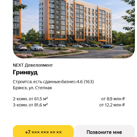
NEXT Девелопмент
Гринвуд
Строится, есть сданные
•
бизнес
•
4.6 (163)
Брянск, ул. Степная
2-комн. от 61,5 м²
от 8,9 млн ₽
3-комн. от 81,6 м²
от 12,2 млн ₽
+7 ××× ××× ×× ××
Позвоните мне