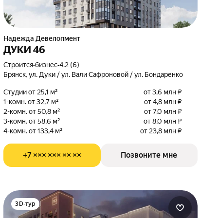
Надежда Девелопмент
ДУКИ 46
Строится
•
бизнес
•
4.2 (6)
Брянск, ул. Дуки / ул. Вали Сафроновой / ул. Бондаренко
Студии от 25,1 м²
от 3,6 млн ₽
1-комн. от 32,7 м²
от 4,8 млн ₽
2-комн. от 50,8 м²
от 7,0 млн ₽
3-комн. от 58,6 м²
от 8,0 млн ₽
4-комн. от 133,4 м²
от 23,8 млн ₽
+7 ××× ××× ×× ××
Позвоните мне
3D-тур