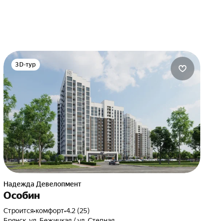
3D-тур
Надежда Девелопмент
Особин
Строится
•
комфорт
•
4.2 (25)
Брянск, ул. Бежицкая / ул. Степная