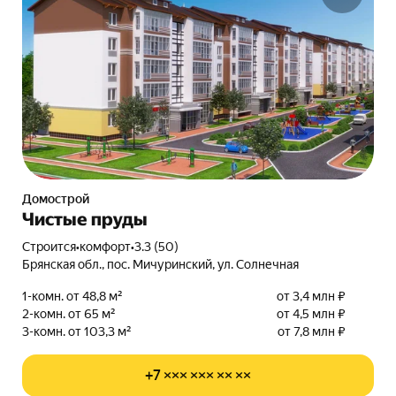
Домострой
Чистые пруды
Строится
•
комфорт
•
3.3 (50)
Брянская обл., пос. Мичуринский, ул. Солнечная
1-комн. от 48,8 м²
от 3,4 млн ₽
2-комн. от 65 м²
от 4,5 млн ₽
3-комн. от 103,3 м²
от 7,8 млн ₽
+7 ××× ××× ×× ××