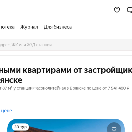
потека
Журнал
Для бизнеса
тными квартирами от застройщик
рянске
7 м² у станции Фасонолитейная в Брянске по цене от 7 541 480 ₽
 цене
3D-тур