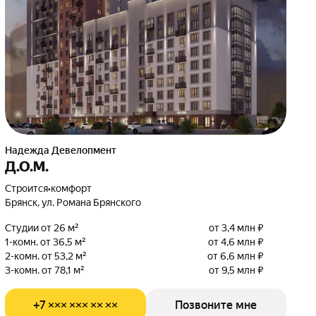
Надежда Девелопмент
Д.О.М.
Строится
•
комфорт
Брянск, ул. Романа Брянского
Студии от 26 м²
от 3,4 млн ₽
1-комн. от 36,5 м²
от 4,6 млн ₽
2-комн. от 53,2 м²
от 6,6 млн ₽
3-комн. от 78,1 м²
от 9,5 млн ₽
+7 ××× ××× ×× ××
Позвоните мне