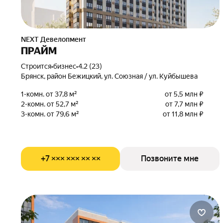
NEXT Девелопмент
ПРАЙМ
Строится
•
бизнес
•
4.2 (23)
Брянск, район Бежицкий, ул. Союзная / ул. Куйбышева
1-комн. от 37,8 м²
от 5,5 млн ₽
2-комн. от 52,7 м²
от 7,7 млн ₽
3-комн. от 79,6 м²
от 11,8 млн ₽
+7 ××× ××× ×× ××
Позвоните мне