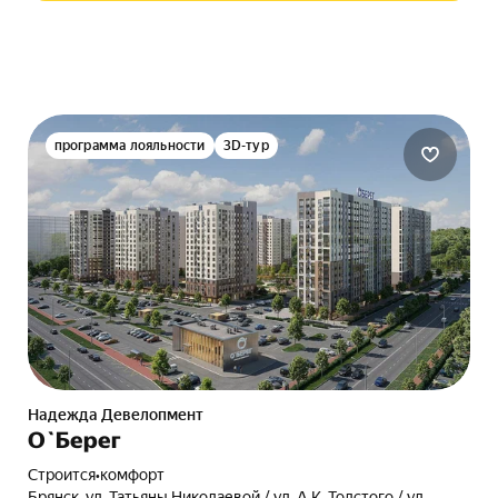
программа лояльности
3D-тур
Надежда Девелопмент
О`Берег
Строится
•
комфорт
Брянск, ул. Татьяны Николаевой / ул. А.К. Толстого / ул.