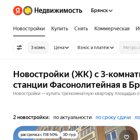
Брянск
Новостройки
Купить
Снять
Коммерческая
И
3 комн.
Цена
Взнос и платёж
Новостройки (ЖК) с 3-комна
станции Фасонолитейная в Б
Новостройки — купить трехкомнатную квартиру площадью от 8
2 новостройки:
по актуальности
по сроку сдачи
по
рассрочка с ПВ 50%
3D-тур