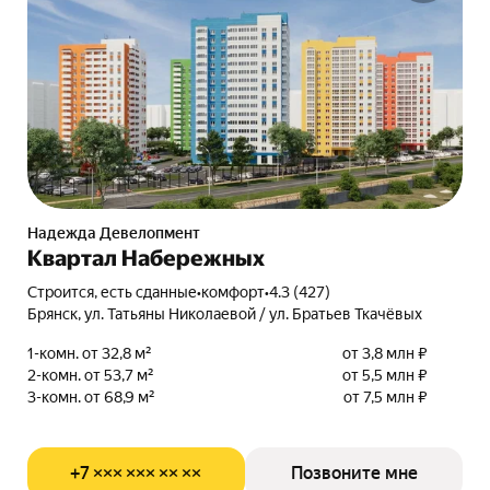
Надежда Девелопмент
Квартал Набережных
Строится, есть сданные
•
комфорт
•
4.3 (427)
Брянск, ул. Татьяны Николаевой / ул. Братьев Ткачёвых
1-комн. от 32,8 м²
от 3,8 млн ₽
2-комн. от 53,7 м²
от 5,5 млн ₽
3-комн. от 68,9 м²
от 7,5 млн ₽
+7 ××× ××× ×× ××
Позвоните мне