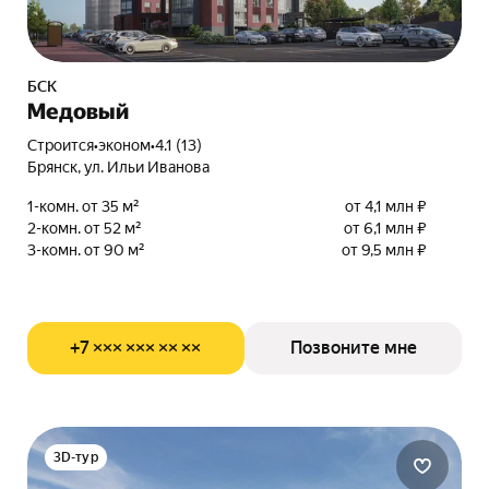
БСК
Медовый
Строится
•
эконом
•
4.1 (13)
Брянск, ул. Ильи Иванова
1-комн. от 35 м²
от 4,1 млн ₽
2-комн. от 52 м²
от 6,1 млн ₽
3-комн. от 90 м²
от 9,5 млн ₽
+7 ××× ××× ×× ××
Позвоните мне
3D-тур