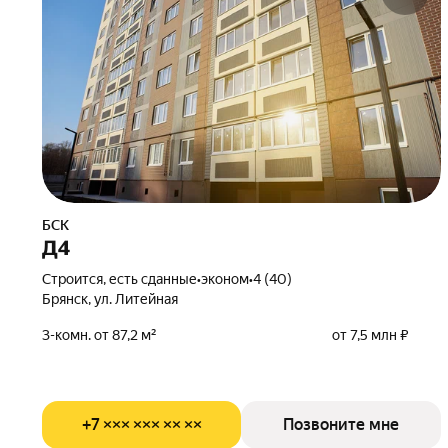
БСК
Д4
Строится, есть сданные
•
эконом
•
4 (40)
Брянск, ул. Литейная
3-комн. от 87,2 м²
от 7,5 млн ₽
+7 ××× ××× ×× ××
Позвоните мне