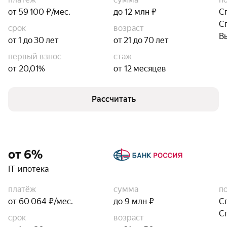
от 59 100 ₽/мес.
до 12 млн ₽
С
С
срок
возраст
В
от 1 до 30 лет
от 21 до 70 лет
первый взнос
стаж
от 20,01%
от 12 месяцев
Рассчитать
от 6%
IT-ипотека
платёж
сумма
п
от 60 064 ₽/мес.
до 9 млн ₽
С
С
срок
возраст