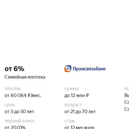
от 6%
Семейная ипотека
платёж
сумма
п
от 60 064 ₽/мес.
до 12 млн ₽
В
С
срок
возраст
С
от 3 до 30 лет
от 21 до 70 лет
первый взнос
стаж
от 20,01%
от 12 месяцев