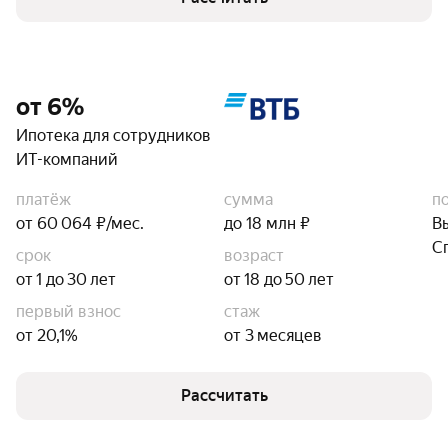
от 6%
Ипотека для сотрудников
ИТ-компаний
платёж
сумма
п
от 60 064 ₽/мес.
до 18 млн ₽
В
С
срок
возраст
от 1 до 30 лет
от 18 до 50 лет
первый взнос
стаж
от 20,1%
от 3 месяцев
Рассчитать