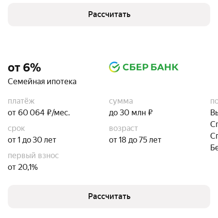
Рассчитать
от 6%
Семейная ипотека
платёж
сумма
п
от 60 064 ₽/мес.
до 30 млн ₽
В
С
срок
возраст
С
от 1 до 30 лет
от 18 до 75 лет
Б
первый взнос
от 20,1%
Рассчитать