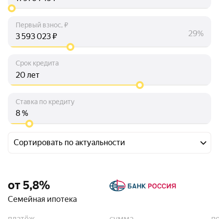
Первый взнос, ₽
29%
₽
Срок кредита
лет
Ставка по кредиту
%
Сортировать по актуальности
от 5,8%
Семейная ипотека
платёж
сумма
п