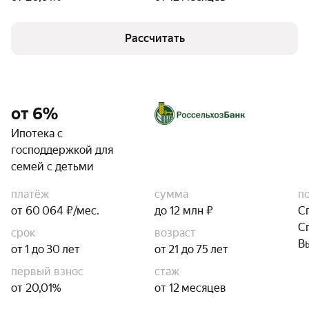
Рассчитать
от 6%
Ипотека с
господдержкой для
семей с детьми
платёж
сумма
п
от 60 064 ₽/мес.
до 12 млн ₽
С
С
срок
возраст
В
от 1 до 30 лет
от 21 до 75 лет
первый взнос
стаж
от 20,01%
от 12 месяцев