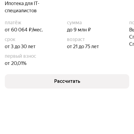
Ипотека для IT-
специалистов
платёж
сумма
п
от 60 064 ₽/мес.
до 9 млн ₽
В
С
срок
возраст
С
от 3 до 30 лет
от 21 до 75 лет
первый взнос
от 20,01%
Рассчитать