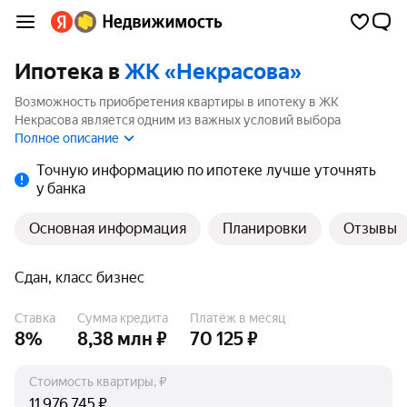
Ипотека в
ЖК «Некрасова»
Возможность приобретения квартиры в ипотеку в ЖК
Некрасова является одним из важных условий выбора
квартиры. На странице мы собрали программы кредитования
Полное описание
банков для покупки квартиры в ипотеку от 5.8%.
Точную информацию по ипотеке лучше уточнять
у банка
Основная информация
Планировки
Отзывы
Сдан, класс бизнес
Ставка
Сумма кредита
Платёж в месяц
8%
8,38 млн ₽
70 125 ₽
Стоимость квартиры, ₽
₽