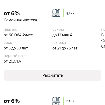
от 6%
Семейная ипотека
платёж
сумма
п
от 60 064 ₽/мес.
до 12 млн ₽
В
С
срок
возраст
С
от 3 до 30 лет
от 21 до 75 лет
первый взнос
от 20,01%
Рассчитать
от 6%