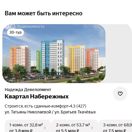
Вам может быть интересно
3D-тур
Надежда Девелопмент
Квартал Набережных
Строится, есть сданные
•
комфорт
•
4.3 (427)
ул. Татьяны Николаевой / ул. Братьев Ткачёвых
1-комн.
от 32,8 м²
2-комн.
от 53,7 м²
3-комн.
от 68,9
от 3,8 млн ₽
от 5,5 млн ₽
от 7,5 млн ₽