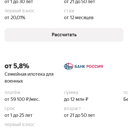
от 1 до 30 лет
от 21 до 50 лет
первый взнос
стаж
от 20,01%
от 12 месяцев
Рассчитать
от 5,8%
Семейная ипотека для
военных
платёж
сумма
п
от 59 100 ₽/мес.
до 12 млн ₽
Б
срок
возраст
от 1 до 25 лет
от 21 до 50 лет
первый взнос