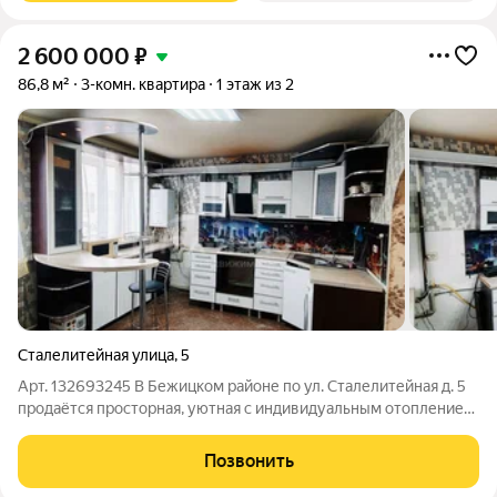
2 600 000
₽
86,8 м²
3-комн. квартира
1 этаж из 2
Сталелитейная улица
,
5
Арт. 132693245 В Бежицком районе по ул. Сталелитейная д. 5
продаётся просторная, уютная с индивидуальным отоплением
трёхкомнатная квартира. -Состояние - заезжай и живи!
-Комфортная планировка: две изолированных комнаты, одна
Позвонить
проходная, просторная