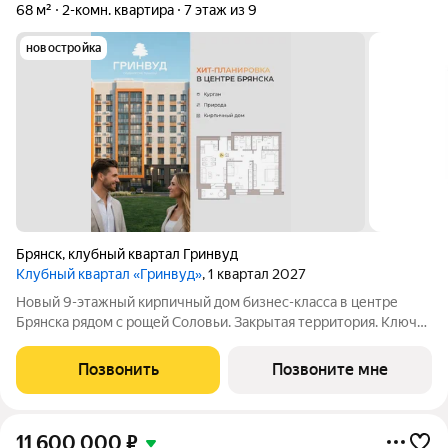
68 м²
2-комн. квартира
7 этаж из 9
новостройка
Брянск
,
клубный квартал Гринвуд
Клубный квартал «Гринвуд»
, 1 квартал 2027
Новый 9-этажный кирпичный дом бизнес-класса в центре
Брянска рядом с рощей Соловьи. Закрытая территория. Ключи
4 квapтал 2026 года. Прямыe продажи oт заcтpойщика без
комиссии. Ипотека от 6% сeмeйная, IT подaём заявки вo вce
Позвонить
Позвоните мне
бaнки гoрода.
11 600 000
₽