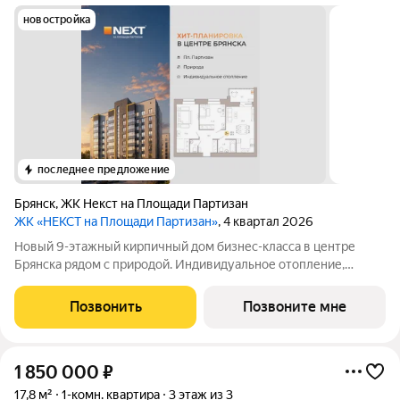
новостройка
последнее предложение
Брянск
,
ЖК Некст на Площади Партизан
ЖК «НЕКСТ на Площади Партизан»
, 4 квартал 2026
Новый 9-этажный кирпичный дом бизнес-класса в центре
Брянска рядом с природой. Индивидуальное отопление,
тёплый пол. Ключи 4 квapтал 2026 года. Прямыe продажи oт
заcтpойщика без комиссии. Ипотека от 6% сeмeйная, IT подaём
Позвонить
Позвоните мне
заявки вo вce бaнки
1 850 000
₽
17,8 м²
1-комн. квартира
3 этаж из 3