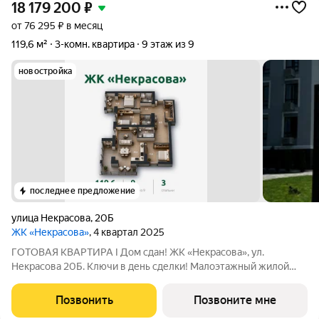
18 179 200
₽
от 76 295 ₽ в месяц
119,6 м²
3-комн. квартира
9 этаж из 9
новостройка
последнее предложение
улица Некрасова
,
20Б
ЖК «Некрасова»
, 4 квартал 2025
ГОТОВАЯ КВАРТИРА I Дом сдан! ЖК «Некрасова», ул.
Некрасова 20Б. Ключи в день сделки! Малоэтажный жилой
комплекс бизнес-класса расположился в тихом центре
Брянска для уютной семейной жизни: развитая
Позвонить
Позвоните мне
инфраструктура позволяет экономить время для самых