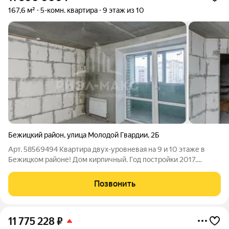
167,6 м²
5-комн. квартира
9 этаж из 10
Бежицкий район
,
улица Молодой Гвардии
,
2Б
Арт. 58569494 Квартира двух-уровневая на 9 и 10 этаже в
Бежицком районе! Дом кирпичный. Год постройки 2017.
Отличное место расположение самого дома. Вид - на 2
стороны. На 9 этаже: большой коридор 12 кв м; 2 комнаты 13-14
Позвонить
кв м; кухня 28 кв м; 2
11 775 228
₽