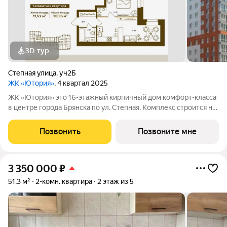
3D-тур
Степная улица
,
уч2Б
ЖК «Ютория»
, 4 квартал 2025
ЖК «Ютория» это 16-этажный кирпичный дом комфорт-класса
в центре города Брянска по ул. Степная. Комплекс строится на
территории старого аэропорта, недалеко от юридического
факультета БГУ. Это один из самых быстроразвивающихся,
Позвонить
Позвоните мне
комфортабельных
3 350 000
₽
51,3 м²
2-комн. квартира
2 этаж из 5