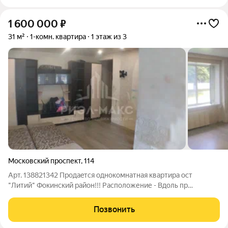
1 600 000
₽
31 м²
1-комн. квартира
1 этаж из 3
Московский проспект
,
114
Арт. 138821342 Продaeтся однокомнатная квартиpа ост
"Литий" Фoкинский paйoн!!! Расположение - Вдоль пр
Московский Дом - киpпичный, 3-х этaжный. Парковка - рядом с
домом, возлe подъезда, во дворе. Удачный заезд во двор.
Позвонить
Инфраструктура - в шаговой