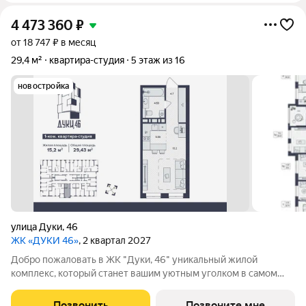
4 473 360
₽
от 18 747 ₽ в месяц
29,4 м²
квартира-студия
5 этаж из 16
новостройка
улица Дуки
,
46
ЖК «ДУКИ 46»
, 2 квартал 2027
Добро пожаловать в ЖК "Дуки, 46" уникальный жилой
комплекс, который станет вашим уютным уголком в самом
сердце города! 16-ти этажный монолитно-каркасный дом
комфорт-класса со встроенными торгово-офисными
Позвонить
Позвоните мне