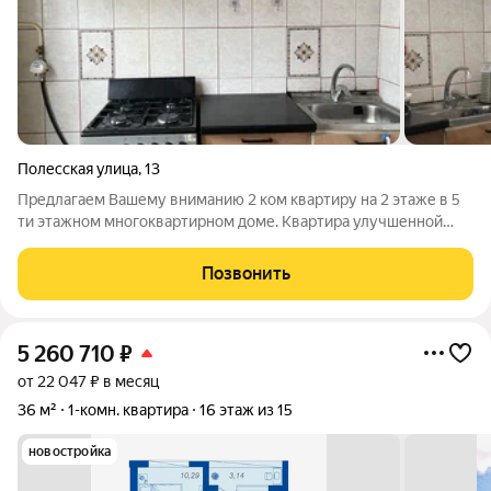
Полесская улица
,
13
Предлагаем Вашему вниманию 2 ком квартиру на 2 этаже в 5
ти этажном многоквартирном доме. Квартира улучшенной
планировки, комнаты изолированы, гор. вода, балкон. Удобное
месторасположение квартиры, в шаговой доступности детсад,
Позвонить
школа, сеть торговых
5 260 710
₽
от 22 047 ₽ в месяц
36 м²
1-комн. квартира
16 этаж из 15
новостройка