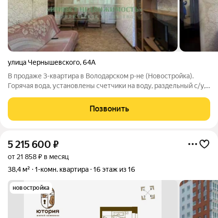
улица Чернышевского
,
64А
В продаже 3-квартира в Володарском р-не (Новостройка).
Горячая вода, установлены счетчики на воду, раздельный с/у,
поменяны два окна Пвх, новая газовая плита. Квартира
утеплена снаружи и внутри. Сделан кап. Ремонт крыши, в
Позвонить
подвале поменяны все
5 215 600
₽
от 21 858 ₽ в месяц
38,4 м²
1-комн. квартира
16 этаж из 16
новостройка