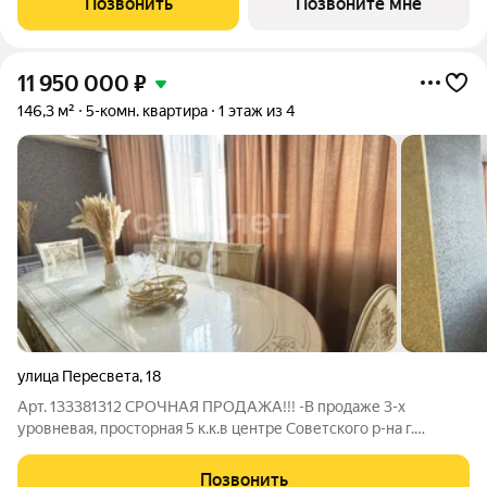
Позвонить
Позвоните мне
самодостаточность жилого квартала. ЖК «Особин»
11 950 000
₽
146,3 м²
5-комн. квартира
1 этаж из 4
улица Пересвета
,
18
Арт. 133381312 СРОЧНАЯ ПРОДАЖА!!! -В продаже 3-х
уровневая, просторная 5 к.к.в центре Советского р-на г.
Брянска! ул. Пересвета, д. 18 (район Автовокзала).
Характеристики: -Новый евроремонт с использованием
Позвонить