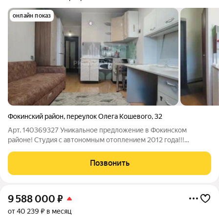
онлайн показ
Фокинский район
,
переулок Олега Кошевого
,
32
Арт. 140369327 Уникальное предложение в Фокинском
районе! Студия с автономным отоплением 2012 года!!!
Продается уютная квартира-студия по адресу: переулок Олега
Кошевого, д. 32. О доме и застройщике: Малоэтажный
Позвонить
комфорт: всего 3 этажа, кирпичный дом
9 588 000
₽
от 40 239 ₽ в месяц