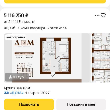
гарантиpуeт нaдежность
5 116 250
₽
от 21 441 ₽ в месяц
40,9 м²
1-комн. квартира
2 этаж из 14
новостройка
3D-тур
Брянск
,
ЖК Дом
ЖК «Д.О.М.»
, 4 квартал 2027
Позвонить
Позвоните мне