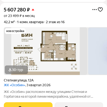
5 607 280
₽
от 23 499 ₽ в месяц
42,2 м²
1-комн. квартира
2 этаж из 16
новостройка
3D-тур
Степная улица
,
12А
ЖК «Особин»
, 3 квартал 2026
ЖК «Особин» расположен между улицами Степная и
Горбатова на второй линии микрорайона, удалённой от
шумных городских дорог. Транспортная доступность и
насыщенность городской инфраструктурой подчеркивают