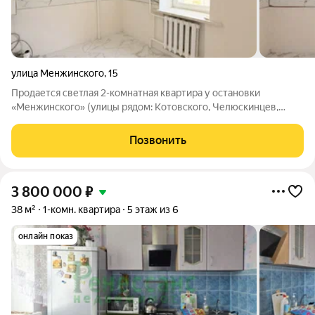
улица Менжинского
,
15
Продается светлая 2-комнатная квартира у остановки
«Менжинского» (улицы рядом: Котовского, Челюскинцев,
проспект Московский). Ремонт с нуля, ключи на руках!
Предлагается к покупке просторная двухкомнатная квартира в
Позвонить
доме 1986 года постройки. Дом
3 800 000
₽
38 м²
1-комн. квартира
5 этаж из 6
онлайн показ