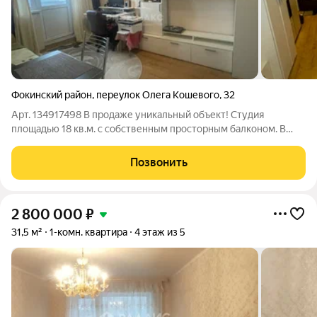
Фокинский район
,
переулок Олега Кошевого
,
32
Арт. 134917498 В продаже уникальный объект! Студия
площадью 18 кв.м. с собственным просторным балконом. В
квартире выполнен качественный ремонт с использованием
современных материалов. Полностью меблирована и готова к
Позвонить
заселению. Здание 2012г
2 800 000
₽
31,5 м²
1-комн. квартира
4 этаж из 5