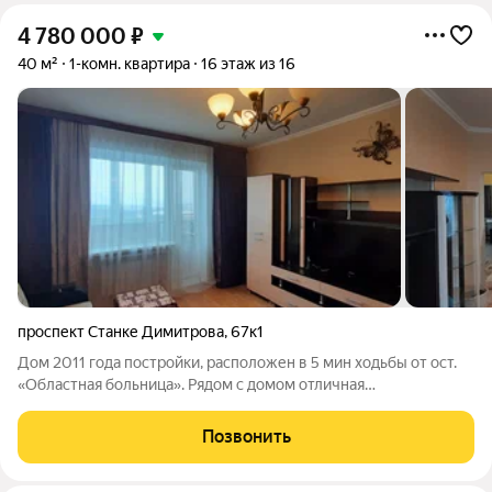
4 780 000
₽
40 м²
1-комн. квартира
16 этаж из 16
проспект Станке Димитрова
,
67к1
Дом 2011 года постройки, расположен в 5 мин ходьбы от ост.
«Областная больница». Рядом с домом отличная
инфраструктура: школа № 59, несколько детских садов, в
пешей доступности множество медицинских учреждений,
Позвонить
почта, различные магазины и ТЦ как во