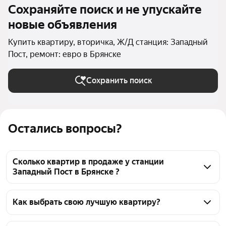
Сохраняйте поиск и не упускайте
новые объявления
Купить квартиру, вторичка, Ж/Д станция: Западный
Пост, ремонт: евро в Брянске
Сохранить поиск
Остались вопросы?
Сколько квартир в продаже у станции
Западный Пост в Брянске ?
На Яндекс Недвижимости в продаже у станции 
Западный Пост в Брянске 41 квартира, из них 1 
Как выбрать свою лучшую квартиру?
объявление от собственников, 40 объявлений от 
Чтобы купить квартиру с евроремонтом во 
агентств