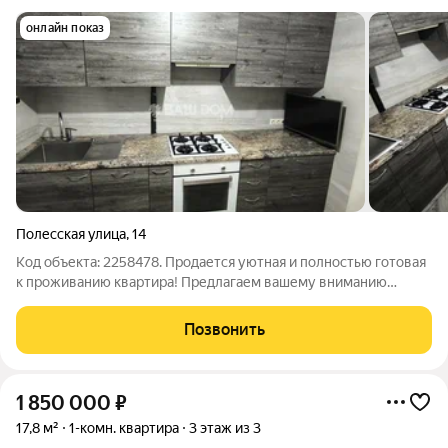
онлайн показ
Полесская улица
,
14
Код объекта: 2258478. Продается уютная и полностью готовая
к проживанию квартира! Предлагаем вашему вниманию
отличный вариант квартиру с качественным ремонтом,
продуманной планировкой и стильным интерьером.
Позвонить
Полностью укомплектована мебелью и
1 850 000
₽
17,8 м²
1-комн. квартира
3 этаж из 3