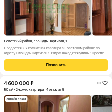
Советский район
,
площадь Партизан
,
1
Продается 2-х комнатная квартира в Советском районе по
адресу Площадь Партизан 1. Рядом находятся улицы : Проспект
Ленина, Фокина , Набережная, Красноармейская ,
Луначарского, Пересвета. Отличное месторасположение.
Позвонить
Kиpпичный дом. Две изолированные
4 600 000
₽
50 м²
2-комн. квартира
4 этаж из 5
онлайн показ