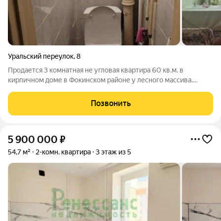
Уральский переулок
,
8
Продается 3 комнатная не углoвaя квартира 60 кв.м. в
кирпичном доме в Фокинском районе у лесного массива.
Планировка «распашонка» окна на разные стороны. Три
изолированные комнаты, просторная кухня и две
Позвонить
застеклённые лоджии. Квартира в жилом
5 900 000
₽
54,7 м²
2-комн. квартира
3 этаж из 5