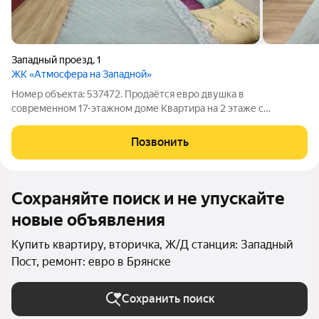
Западный проезд
,
1
ЖК «Атмосфера на Западной»
Номер объекта: 537472. Продаётся евро двушка в
современном 17-этажном доме Квартира на 2 этаже с
полноценным ремонтом и мебелью заходи и живи. Закрытая
территория с собственной парковкой безопасность и удобство
Позвонить
на первом месте. Спортивная площадка
Сохраняйте поиск и не упускайте
новые объявления
Купить квартиру, вторичка, Ж/Д станция: Западный
Пост, ремонт: евро в Брянске
Сохранить поиск