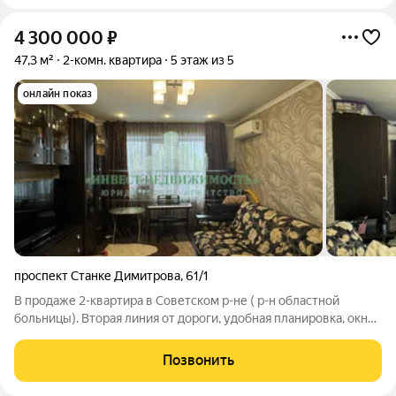
4 300 000
₽
47,3 м²
2-комн. квартира
5 этаж из 5
онлайн показ
проспект Станке Димитрова
,
61/1
В продаже 2-квартира в Советском р-не ( р-н областной
больницы). Вторая линия от дороги, удобная планировка, окна
выходят на две стороны. В квартире современный ремонт, что
делает комфортной и уютной для проживания.: - стены
Позвонить
выровнены, -