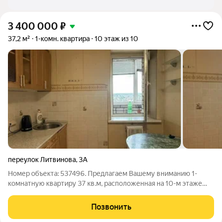
3 400 000
₽
37,2 м²
1-комн. квартира
10 этаж из 10
переулок Литвинова
,
3А
Номер объекта: 537496. Предлагаем Вашему вниманию 1-
комнатную квартиру 37 кв.м, расположенная на 10-м этаже
кирпичного дома, в перспективном, оживленном центре
Фокинского района (ост. 2 Брянск, ЖД вокзал). Окна квартиры
Позвонить
выходят во двор, солнечная