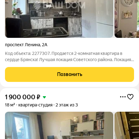
проспект Ленина
,
2А
Код объекта: 2277307. Продается 2-комнатная квартира в
сердце Брянска! Лучшая локация Советского района. Локация
и транспорт: Квартира расположена в историческом центре,
но в тихом зеленом дворе (птицы поют, шума улиц не слышно).
Позвонить
Идеальная
1 900 000
₽
18 м²
квартира-студия
2 этаж из 3