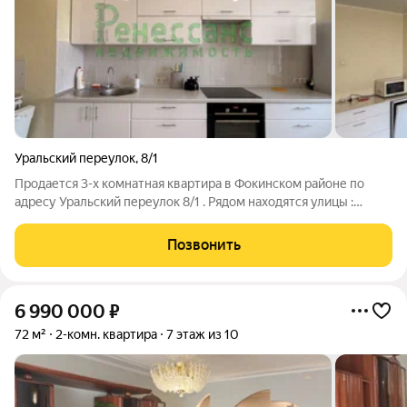
Уральский переулок
,
8/1
Продается 3-х комнатная квартира в Фокинском районе по
адресу Уральский переулок 8/1 . Рядом находятся улицы :
Богдана Хмельницкого, Московский проспект, Гомельская ,
Чкалова, Белорусская. Квартира не угловая, теплая. 4 этаж , в
Позвонить
доме есть грузовой
6 990 000
₽
72 м²
2-комн. квартира
7 этаж из 10