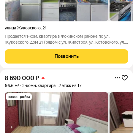
улица Жуковского
,
21
Продается 1-ком. квартира в Фокинском районе по ул.
Жуковского, дом 21 (рядом с ул. Жилстроя, ул. Котовского, ул.
Менжинского) Кирпичный дом. Квартира не угловая, сан. узел
совмещенный. Ламинат на полу, плитка в сан. узле, евро окна.
Позвонить
Один
8 690 000
₽
66,6 м²
2-комн. квартира
2 этаж из 17
новостройка