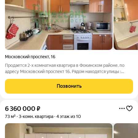
Московский проспект
,
16
Продается 2-х комнатная квартира в Фокинском районе, по
адресу Московский проспект 16. Рядом находятся улицы :
Киевская , Гомельская, Чкалова, Богдана Хмельницкого,
Шолохова, Красных партизан . Отличная локация , хорошая
Позвонить
транспортная доступность, в
6 360 000
₽
73 м²
3-комн. квартира
4 этаж из 10