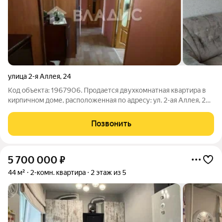
улица 2-я Аллея
,
24
Код объекта: 1967906. Продается двухкомнатная квартира в
кирпичном доме, расположенная по адресу: ул. 2-ая Аллея, 24 -
идеальное жильё для вашей семьи! Квартира полностью
готова к проживанию: выполнен евроремонт с
Позвонить
использованием качественных
5 700 000
₽
44 м²
2-комн. квартира
2 этаж из 5