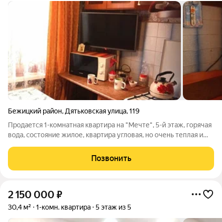
Бежицкий район
,
Дятьковская улица
,
119
Продается 1-комнатная квартира на "Мечте", 5-й этаж, горячая
вода, состояние жилое, квартира угловая, но очень теплая и
сухая, имеется застекленный балкон. Местоположение самое
идеальное на Новом городке, в шаговой доступности
Позвонить
несколько Школ, детских
2 150 000
₽
30,4 м²
1-комн. квартира
5 этаж из 5