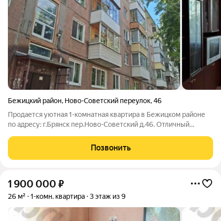
Бежицкий район
,
Ново-Советский переулок
,
46
Продается уютная 1-комнатная квартира в Бежицком районе
по адресу: г.Брянск пер.Ново-Советский д.46. Отличный
вариант для тех, кто ищет теплое и обжитое жилье. Квартира
угловая, поэтому солнечного света много (в комнате целых 2
Позвонить
окна!), а батареи
1 900 000
₽
26 м²
1-комн. квартира
3 этаж из 9