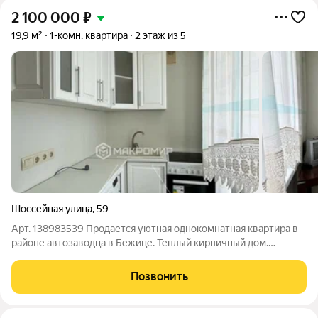
2 100 000
₽
19,9 м²
1-комн. квартира
2 этаж из 5
Шоссейная улица
,
59
Арт. 138983539 Продается уютная однокомнатная квартира в
районе автозаводца в Бежице. Теплый кирпичный дом.
Чистый, ухоженный подьезд и доброжелательные соседи. В
квартире совсем недавно выполнен ремонт. Новым жильцам
Позвонить
остается вся мебель и техника. В