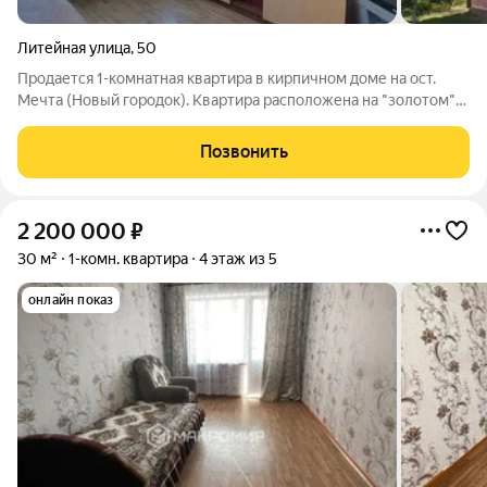
Литейная улица
,
50
Продается 1-комнатная квартира в кирпичном доме на ост.
Мечта (Новый городок). Квартира расположена на "золотом"
третьем этаже, теплая и светлая. Окна выходят в тихий
зелёный двор. Балкон остеклен, установлены окна ПВХ,
Позвонить
частично выполнен
2 200 000
₽
30 м²
1-комн. квартира
4 этаж из 5
онлайн показ