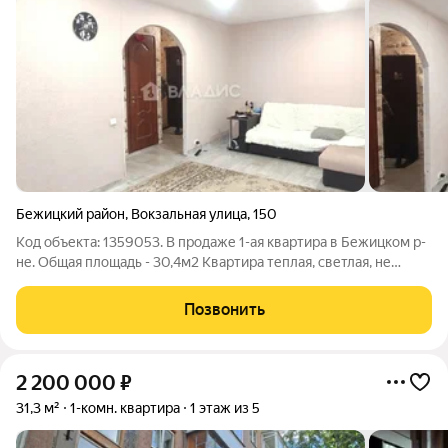
Бежицкий район
,
Вокзальная улица
,
150
Код объекта: 1359053. В продаже 1-ая квартира в Бежицком р-
не. Общая площадь - 30,4м2 Квартира теплая, светлая, не
угловая. Санузел совместный. Установлены пластиковые окна.
В комнате и на кухне натяжной потолок. Поменяны трубы и
Позвонить
установлены счётчики
2 200 000
₽
31,3 м²
1-комн. квартира
1 этаж из 5