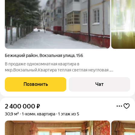
Бежицкий район
,
Вокзальная улица
,
156
В продаже однокомнатная квартира в
мкр.Вокзальный.Квартира теплая светлая неугловая ,
свободна. Готова к продаже юридически и физически.
Позвонить
Чат
2 400 000
₽
30,9 м²
1-комн. квартира
1 этаж из 5