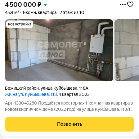
4 500 000
₽
45,9 м²
1-комн. квартира
2 этаж из 10
новостройка
Бежицкий район
,
улица Куйбышева
,
118А
ЖК на ул. Куйбышева, 118
, 4 квартал 2022
Арт. 133045280 Продаётся просторная 1-комнатная квартира в
новом кирпичном доме (2022 год) на улице Куйбышева, 118/1.
Это вариант для тех, кто ценит безопасность, тишину и готов
создать интерьер под себя. О доме и дворе: Кирпичный дом, 12
Позвонить
этажей.