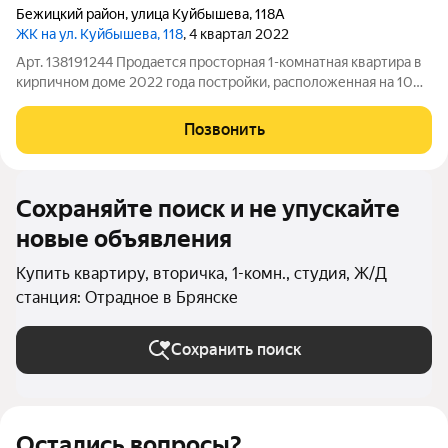
Бежицкий район
,
улица Куйбышева
,
118А
ЖК на ул. Куйбышева, 118
, 4 квартал 2022
Арт. 138191244 Продается просторная 1-комнатная квартира в
кирпичном доме 2022 года постройки, расположенная на 10
этаже, с которого открывается прекрасный вид. Жилая
комната площадью 18 м легко позволяет организовать
Позвонить
полноценную спальню с зоной
Сохраняйте поиск и не упускайте
новые объявления
Купить квартиру, вторичка, 1-комн., студия, Ж/Д
станция: Отрадное в Брянске
Сохранить поиск
Остались вопросы?