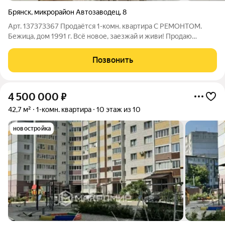
Брянск
,
микрорайон Автозаводец
,
8
Арт. 137373367 Продаётся 1-комн. квартира С РЕМОНТОМ.
Бежица, дом 1991 г. Всё новое, заезжай и живи! Продаю
квартиру, в которую можно заселяться хоть завтра!
Полностью выполнен капитальный ремонт "под ключ",
Позвонить
который избавит вас от головной боли на
4 500 000
₽
42,7 м²
1-комн. квартира
10 этаж из 10
новостройка