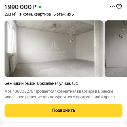
1 990 000
₽
29,1 м²
1-комн. квартира
5 этаж из 5
Бежицкий район
,
Вокзальная улица
,
150
Арт. 138802275 Продаётся 1комнатная квартира в Брянске
идеальное решение для комфортного проживания! Адрес: г.
Брянск, ул. Вокзальная, д. 150. Этаж: 5й. Общая площадь: 29,1 кв.
м. Преимущества квартиры: Один взрослый собственник
Позвонить
сделка пройдёт