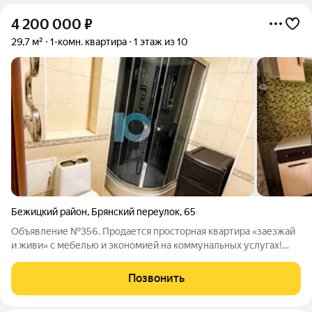
4 200 000
₽
29,7 м²
1-комн. квартира
1 этаж из 10
Бежицкий район
,
Брянский переулок
,
65
Объявление №356. Продается просторная квартира «заезжай
и живи» с мебелью и экономией на коммунальных услугах!
Вам не придется вкладывать ни копейки в ремонт и тратить
месяцы на обустройство. Квартира продается со всей
Позвонить
мебелью и техникой это