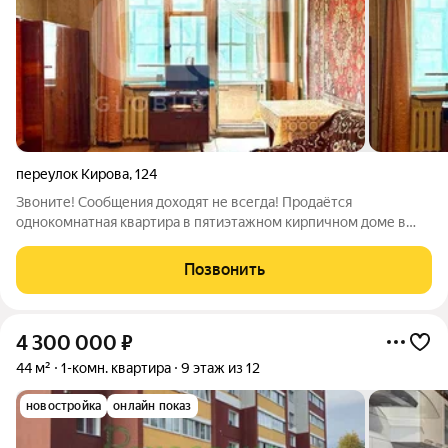
переулок Кирова
,
124
Звоните! Сообщения доходят не всегда! Продаётся
однокомнатная квартира в пятиэтажном кирпичном доме в
недалеко от остановки "Мечта". Тёплый многоквартирный дом
1985 года постройки. Квартира нуждается в ремонте, что
Позвонить
позволяет обустроить её по своему
4 300 000
₽
44 м²
1-комн. квартира
9 этаж из 12
новостройка
онлайн показ