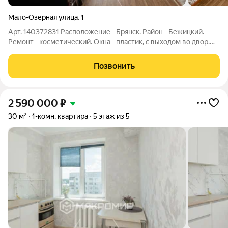
Мало-Озёрная улица
,
1
Арт. 140372831 Расположение - Брянск. Район - Бежицкий.
Ремонт - косметический. Окна - пластик, с выходом во двор.
Горячее водоснабжение - центральное. Собственник - один.
Обременения - нет. Долги - нет. Способ расчёта - любой. Выход
Позвонить
на сделку -
2 590 000
₽
30 м²
1-комн. квартира
5 этаж из 5