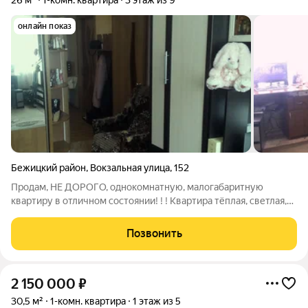
26 м²
1-комн. квартира
3 этаж из 9
онлайн показ
Бежицкий район
,
Вокзальная улица
,
152
Продам, НЕ ДОРОГО, однокомнатную, малогабаритную
квартиру в отличном состоянии! ! ! Квартира тёплая, светлая,
не угловая. Окна ПВХ, пол плитка и линолеум, с/у раздельный:
в ванной отделка современной плиткой, в туалете свежие
Позвонить
обои. Соседи
2 150 000
₽
30,5 м²
1-комн. квартира
1 этаж из 5