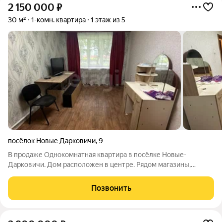
2 150 000
₽
30 м²
1-комн. квартира
1 этаж из 5
посёлок Новые Дарковичи
,
9
В продаже Однокомнатная квартира в посёлке Новые-
Дарковичи. Дом расположен в центре. Рядом магазины,
остановки общественного транспорта. Дом кирпичный 5
этажный, квартира располагается на первом этаже. Квартира
Позвонить
не угловая, тёплая. Установлен счётчик