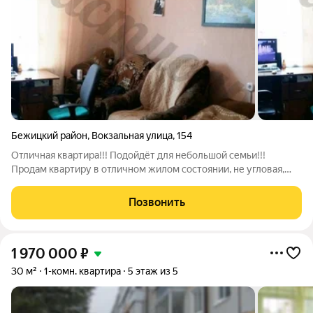
Бежицкий район
,
Вокзальная улица
,
154
Отличная квартира!!! Подойдёт для небольшой семьи!!!
Продам квартиру в отличном жилом состоянии, не угловая,
тёплая и уютная! Квартира с ремонтом: заезжай и живи!!!Окно
ПВХ, пол ламинат и линолеум, новые межкомнатные двери,
Позвонить
санузел раздельный-отделка
1 970 000
₽
30 м²
1-комн. квартира
5 этаж из 5